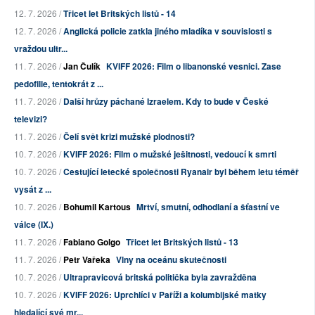
12. 7. 2026 /
Třicet let Britských listů - 14
12. 7. 2026 /
Anglická policie zatkla jiného mladíka v souvislosti s
vraždou ultr...
11. 7. 2026 /
Jan Čulík
KVIFF 2026: Film o libanonské vesnici. Zase
pedofilie, tentokrát z ...
11. 7. 2026 /
Další hrůzy páchané Izraelem. Kdy to bude v České
televizi?
11. 7. 2026 /
Čelí svět krizi mužské plodnosti?
10. 7. 2026 /
KVIFF 2026: Film o mužské ješitnosti, vedoucí k smrti
10. 7. 2026 /
Cestující letecké společnosti Ryanair byl během letu téměř
vysát z ...
10. 7. 2026 /
Bohumil Kartous
Mrtví, smutní, odhodlaní a šťastní ve
válce (IX.)
11. 7. 2026 /
Fabiano Golgo
Třicet let Britských listů - 13
11. 7. 2026 /
Petr Vařeka
Vlny na oceánu skutečnosti
10. 7. 2026 /
Ultrapravicová britská politička byla zavražděna
10. 7. 2026 /
KVIFF 2026: Uprchlíci v Paříži a kolumbijské matky
hledající své mr...