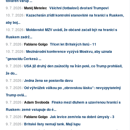
továren varují ...
9. 7. 2026 /
Matěj Metelec
Všichni (fotbaloví) dvořani Trumpovi
10. 7. 2026 /
Kazachstán zřídil kontrolní stanoviště na hranici s Ruskem,
aby boj...
10. 7. 2026 /
Moldavské MZV uvádí, že občané začali být na hranici s
Ruskem zadrž...
9. 7. 2026 /
Fabiano Golgo
Třicet let Britských listů - 11
10. 7. 2026 /
Mezinárodní konference vyzývá Moskvu, aby uznala
"genocidu Čerkesů ...
9. 7. 2026 /
USA již druhý den zaútočily na Írán poté, co Trump prohlásil,
že do...
9. 7. 2026 /
Jedna žena se postavila davu
9. 7. 2026 /
Od výhrůžek válkou po „obrovskou lásku“: nevyzpytatelný
Trump ovlá...
9. 7. 2026 /
Adam Svoboda
Finsko mezi dluhem a uzavřenou hranicí s
Ruskem: země vstupuje do é...
9. 7. 2026 /
Fabiano Golgo
Jak levice zemřela na dobré úmysly - 3
9. 7. 2026 /
Britské listy nemají tank. Mají lupu