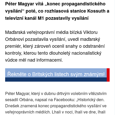
Péter Magyar vítá „konec propagandistického
vysílání“ poté, co rozhlasová stanice Kossuth a
televizní kanál M1 pozastavily vysílání
Maďarská veřejnoprávní média blízká Viktoru
Orbánovi pozastavila vysílání, uvedl maďarský
premiér, který zároveň ocenil snahy o odstranění
kontroly, kterou tento dlouholetý nacionalistický
vůdce měl nad informacemi.
Péter Magyar, který v dubnu drtivým volebním vítězstvím
sesadil Orbána, napsal na Facebooku: „Historický den.
Dnešek znamená konec propagandistického vysílání ve
veřejnoprávních médiích. Lhali v noci, lhali ve dne, lhali