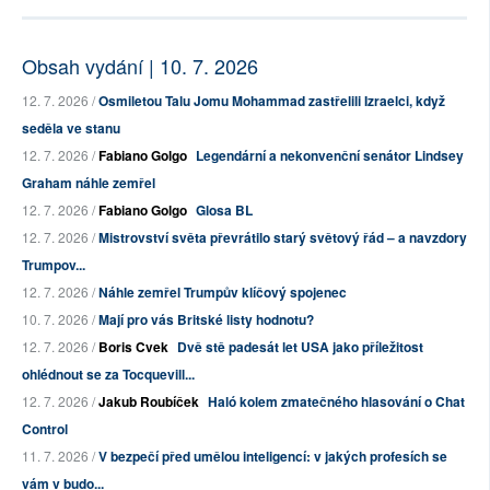
Obsah vydání | 10. 7. 2026
12. 7. 2026 /
Osmiletou Talu Jomu Mohammad zastřelili Izraelci, když
seděla ve stanu
12. 7. 2026 /
Fabiano Golgo
Legendární a nekonvenční senátor Lindsey
Graham náhle zemřel
12. 7. 2026 /
Fabiano Golgo
Glosa BL
12. 7. 2026 /
Mistrovství světa převrátilo starý světový řád – a navzdory
Trumpov...
12. 7. 2026 /
Náhle zemřel Trumpův klíčový spojenec
10. 7. 2026 /
Mají pro vás Britské listy hodnotu?
12. 7. 2026 /
Boris Cvek
Dvě stě padesát let USA jako příležitost
ohlédnout se za Tocquevill...
12. 7. 2026 /
Jakub Roubíček
Haló kolem zmatečného hlasování o Chat
Control
11. 7. 2026 /
V bezpečí před umělou inteligencí: v jakých profesích se
vám v budo...