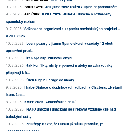
9. 7. 2026 /
Boris Cvek
Jak jsme zase uvázli v úplně nepodstatném
9. 7. 2026 /
Jan Čulík
KVIFF 2026: Juliette Binoche a rozvedený
španělský režisér
9. 7. 2026 /
Stížnost na organizaci a kapacitu novinářských projekcí –
KVIFF 2026
10. 7. 2026 /
Lesní požáry v jižním Španělsku si vyžádaly 12 obětí
uprostřed prud...
10. 7. 2026 /
Írán opakuje Putinovu chybu
10. 7. 2026 /
Jak konflikty, škrty v pomoci a útoky na zdravotníky
přispívají k š...
10. 7. 2026 /
Útěk Nigela Farage do nicoty
9. 7. 2026 /
Hrabě Binface o doplňkových volbách v Clactonu: „Netušil
jsem, že s...
8. 7. 2026 /
KVIFF 2026: Almodóvar a další
10. 7. 2026 /
NATO umožní stíhačkám sestřelovat vzdušné cíle nad
baltskými státy
10. 7. 2026 /
Zalužnyj: Názor, že Rusko již válku prohrálo, je