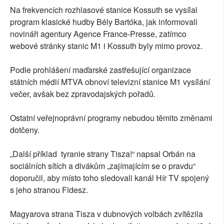
Na frekvencích rozhlasové stanice Kossuth se vysílal
program klasické hudby Bély Bartóka, jak informovali
novináři agentury Agence France-Presse, zatímco
webové stránky stanic M1 i Kossuth byly mimo provoz.
Podle prohlášení maďarské zastřešující organizace
státních médií MTVA obnoví televizní stanice M1 vysílání
večer, avšak bez zpravodajských pořadů.
Ostatní veřejnoprávní programy nebudou těmito změnami
dotčeny.
„Další příklad tyranie strany Tisza!“ napsal Orbán na
sociálních sítích a divákům „zajímajícím se o pravdu“
doporučil, aby místo toho sledovali kanál Hír TV spojený
s jeho stranou Fidesz.
Magyarova strana Tisza v dubnových volbách zvítězila