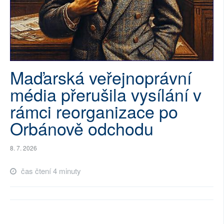
SOCIÁLNÍ SÍTĚ
RUBRIKY
PLNÁ VERZE STRÁNEK
Maďarská veřejnoprávní
média přerušila vysílání v
rámci reorganizace po
Orbánově odchodu
8. 7. 2026
čas čtení 4 minuty