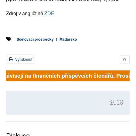
Zdroj v angličtině
ZDE
Sdělovací prostředky
|
Maďarsko
0
Vytisknout
 závisejí na finančních příspěvcích čtenářů. Prosíme, 
1518
Diskuse