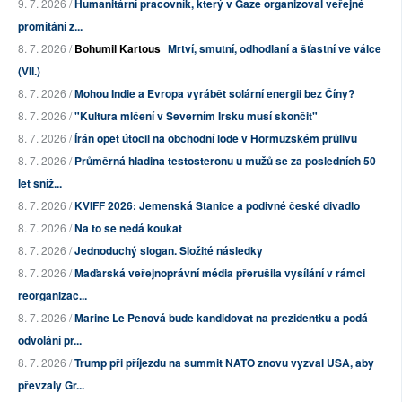
9. 7. 2026 /
Humanitární pracovník, který v Gaze organizoval veřejné
promítání z...
8. 7. 2026 /
Bohumil Kartous
Mrtví, smutní, odhodlaní a šťastní ve válce
(VII.)
8. 7. 2026 /
Mohou Indie a Evropa vyrábět solární energii bez Číny?
8. 7. 2026 /
"Kultura mlčení v Severním Irsku musí skončit"
8. 7. 2026 /
Írán opět útočil na obchodní lodě v Hormuzském průlivu
8. 7. 2026 /
Průměrná hladina testosteronu u mužů se za posledních 50
let sníž...
8. 7. 2026 /
KVIFF 2026: Jemenská Stanice a podivné české divadlo
8. 7. 2026 /
Na to se nedá koukat
8. 7. 2026 /
Jednoduchý slogan. Složité následky
8. 7. 2026 /
Maďarská veřejnoprávní média přerušila vysílání v rámci
reorganizac...
8. 7. 2026 /
Marine Le Penová bude kandidovat na prezidentku a podá
odvolání pr...
8. 7. 2026 /
Trump při příjezdu na summit NATO znovu vyzval USA, aby
převzaly Gr...