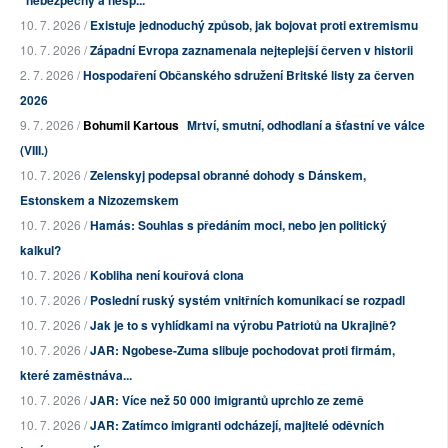
"nebezpečný a nesp...
10. 7. 2026 /
Existuje jednoduchý způsob, jak bojovat proti extremismu
10. 7. 2026 /
Západní Evropa zaznamenala nejteplejší červen v historii
2. 7. 2026 /
Hospodaření Občanského sdružení Britské listy za červen
2026
9. 7. 2026 /
Bohumil Kartous
Mrtví, smutní, odhodlaní a šťastní ve válce
(VIII.)
10. 7. 2026 /
Zelenskyj podepsal obranné dohody s Dánskem,
Estonskem a Nizozemskem
10. 7. 2026 /
Hamás: Souhlas s předáním moci, nebo jen politický
kalkul?
10. 7. 2026 /
Kobliha není kouřová clona
10. 7. 2026 /
Poslední ruský systém vnitřních komunikací se rozpadl
10. 7. 2026 /
Jak je to s vyhlídkami na výrobu Patriotů na Ukrajině?
10. 7. 2026 /
JAR: Ngobese-Zuma slibuje pochodovat proti firmám,
které zaměstnáva...
10. 7. 2026 /
JAR: Více než 50 000 imigrantů uprchlo ze země
10. 7. 2026 /
JAR: Zatímco imigranti odcházejí, majitelé oděvních