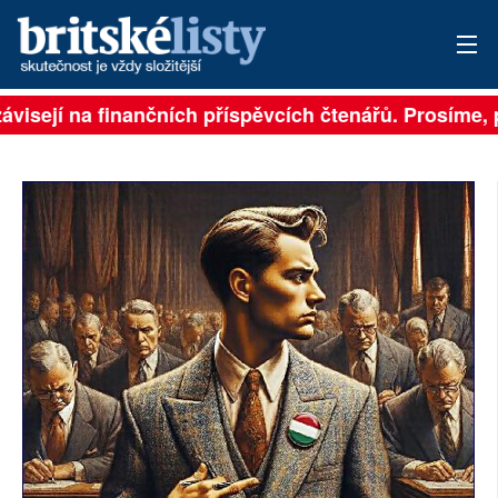
ávisejí na finančních příspěvcích čtenářů. Prosíme, př
PŘIHLÁSIT
AKTUÁLNÍ VYDÁNÍ
ARCHIV
ROZHOVORY
TÉMATA
NEJČTENĚJŠÍ ZA 7 DNÍ
AUTOŘI
PŘÍSPĚVKY NA PROVOZ