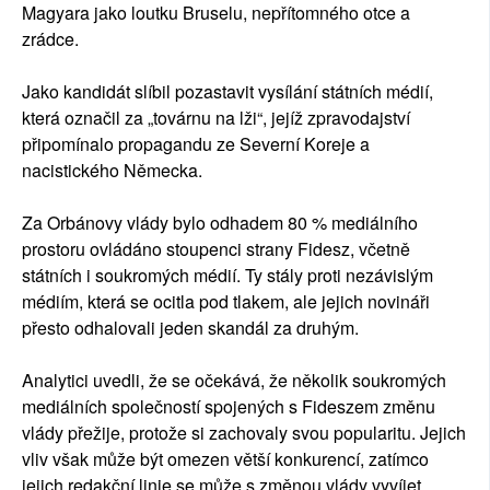
Magyara jako loutku Bruselu, nepřítomného otce a
zrádce.
Jako kandidát slíbil pozastavit vysílání státních médií,
která označil za „továrnu na lži“, jejíž zpravodajství
připomínalo propagandu ze Severní Koreje a
nacistického Německa.
Za Orbánovy vlády bylo odhadem 80 % mediálního
prostoru ovládáno stoupenci strany Fidesz, včetně
státních i soukromých médií. Ty stály proti nezávislým
médiím, která se ocitla pod tlakem, ale jejich novináři
přesto odhalovali jeden skandál za druhým.
Analytici uvedli, že se očekává, že několik soukromých
mediálních společností spojených s Fideszem změnu
vlády přežije, protože si zachovaly svou popularitu. Jejich
vliv však může být omezen větší konkurencí, zatímco
jejich redakční linie se může s změnou vlády vyvíjet.