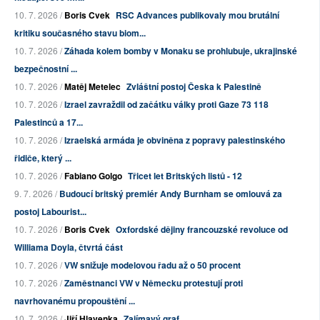
10. 7. 2026 /
Boris Cvek
RSC Advances publikovaly mou brutální
kritiku současného stavu biom...
10. 7. 2026 /
Záhada kolem bomby v Monaku se prohlubuje, ukrajinské
bezpečnostní ...
10. 7. 2026 /
Matěj Metelec
Zvláštní postoj Česka k Palestině
10. 7. 2026 /
Izrael zavraždil od začátku války proti Gaze 73 118
Palestinců a 17...
10. 7. 2026 /
Izraelská armáda je obviněna z popravy palestinského
řidiče, který ...
10. 7. 2026 /
Fabiano Golgo
Třicet let Britských listů - 12
9. 7. 2026 /
Budoucí britský premiér Andy Burnham se omlouvá za
postoj Labourist...
10. 7. 2026 /
Boris Cvek
Oxfordské dějiny francouzské revoluce od
Williama Doyla, čtvrtá část
10. 7. 2026 /
VW snižuje modelovou řadu až o 50 procent
10. 7. 2026 /
Zaměstnanci VW v Německu protestují proti
navrhovanému propouštění ...
10. 7. 2026 /
Jiří Hlavenka
Zajímavý graf