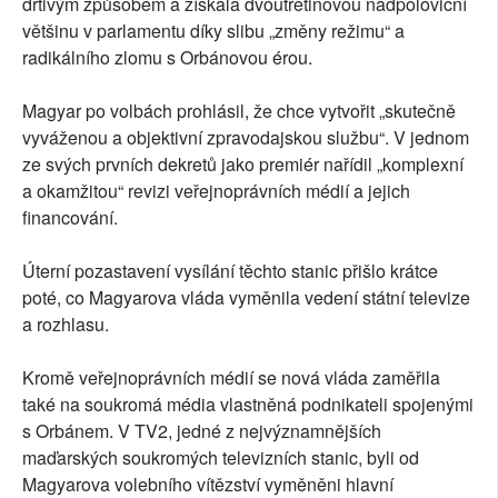
drtivým způsobem a získala dvoutřetinovou nadpoloviční
většinu v parlamentu díky slibu „změny režimu“ a
radikálního zlomu s Orbánovou érou.
Magyar po volbách prohlásil, že chce vytvořit „skutečně
vyváženou a objektivní zpravodajskou službu“. V jednom
ze svých prvních dekretů jako premiér nařídil „komplexní
a okamžitou“ revizi veřejnoprávních médií a jejich
financování.
Úterní pozastavení vysílání těchto stanic přišlo krátce
poté, co Magyarova vláda ​vyměnila vedení státní televize
a ⁠rozhlasu.
Kromě veřejnoprávních médií se nová vláda zaměřila
také na soukromá média vlastněná podnikateli spojenými
s Orbánem. V TV2, jedné z nejvýznamnějších
maďarských soukromých televizních stanic, byli od
Magyarova volebního vítězství vyměněni hlavní