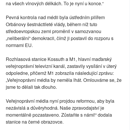
na všech vlnových délkách. To je nyní u konce.“
Pevná kontrola nad médii byla ústředním pilířem
Orbánovy šestnáctileté vlády, během níž tuto
středoevropskou zemi proměnil v samozvanou
„neliberální“ demokracii, čímž ji postavil do rozporu s
normami EU.
Rozhlasová stanice Kossuth a M1, hlavní maďarský
veřejnoprávní televizní kanál, zastavily vysílání v úterý
odpoledne, přičemž M1 zobrazila následující zprávu:
„Veřejnoprávní média by neměla lhát. Omlouváme se, že
jsme to dělali tak dlouho.
Veřejnoprávní média nyní projdou reformou, aby byla
nezávislá a důvěryhodná. Naše zpravodajství je
momentálně pozastaveno. Zůstaňte s námi!“ dodala
stanice na černé obrazovce.