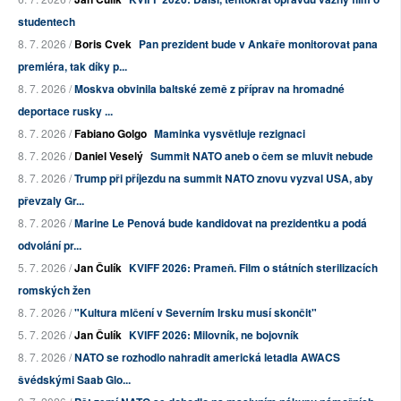
studentech
8. 7. 2026 /
Boris Cvek
Pan prezident bude v Ankaře monitorovat pana
premiéra, tak díky p...
8. 7. 2026 /
Moskva obvinila baltské země z příprav na hromadné
deportace rusky ...
8. 7. 2026 /
Fabiano Golgo
Maminka vysvětluje rezignaci
8. 7. 2026 /
Daniel Veselý
Summit NATO aneb o čem se mluvit nebude
8. 7. 2026 /
Trump při příjezdu na summit NATO znovu vyzval USA, aby
převzaly Gr...
8. 7. 2026 /
Marine Le Penová bude kandidovat na prezidentku a podá
odvolání pr...
5. 7. 2026 /
Jan Čulík
KVIFF 2026: Prameň. Film o státních sterilizacích
romských žen
8. 7. 2026 /
"Kultura mlčení v Severním Irsku musí skončit"
5. 7. 2026 /
Jan Čulík
KVIFF 2026: Milovník, ne bojovník
8. 7. 2026 /
NATO se rozhodlo nahradit americká letadla AWACS
švédskými Saab Glo...