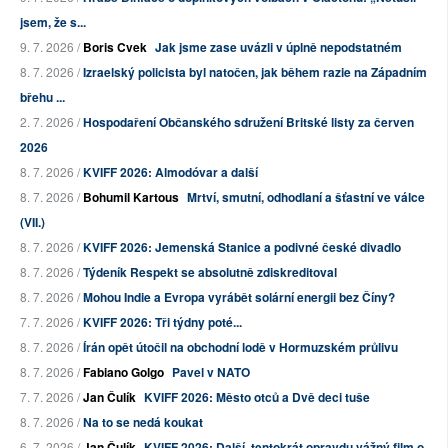
jsem, že s...
9. 7. 2026 /
Boris Cvek
Jak jsme zase uvázli v úplně nepodstatném
8. 7. 2026 /
Izraelský policista byl natočen, jak během razie na Západním
břehu ...
2. 7. 2026 /
Hospodaření Občanského sdružení Britské listy za červen
2026
8. 7. 2026 /
KVIFF 2026: Almodóvar a další
8. 7. 2026 /
Bohumil Kartous
Mrtví, smutní, odhodlaní a šťastní ve válce
(VII.)
8. 7. 2026 /
KVIFF 2026: Jemenská Stanice a podivné české divadlo
8. 7. 2026 /
Týdeník Respekt se absolutně zdiskreditoval
8. 7. 2026 /
Mohou Indie a Evropa vyrábět solární energii bez Číny?
7. 7. 2026 /
KVIFF 2026: Tři týdny poté...
8. 7. 2026 /
Írán opět útočil na obchodní lodě v Hormuzském průlivu
8. 7. 2026 /
Fabiano Golgo
Pavel v NATO
7. 7. 2026 /
Jan Čulík
KVIFF 2026: Město otců a Dvě deci tuše
8. 7. 2026 /
Na to se nedá koukat
6. 7. 2026 /
Jan Čulík
KVIFF 2026: Další, tentokrát opravdu vážný film o