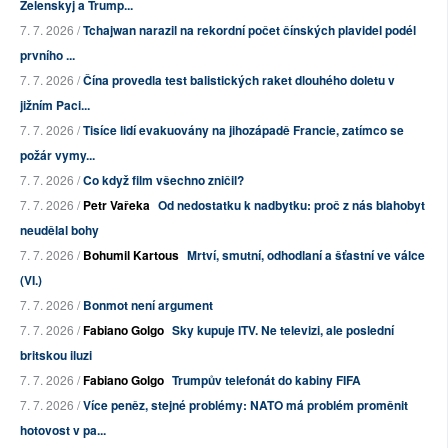
Zelenskyj a Trump...
7. 7. 2026 /
Tchajwan narazil na rekordní počet čínských plavidel podél
prvního ...
7. 7. 2026 /
Čína provedla test balistických raket dlouhého doletu v
jižním Paci...
7. 7. 2026 /
Tisíce lidí evakuovány na jihozápadě Francie, zatímco se
požár vymy...
7. 7. 2026 /
Co když film všechno zničil?
7. 7. 2026 /
Petr Vařeka
Od nedostatku k nadbytku: proč z nás blahobyt
neudělal bohy
7. 7. 2026 /
Bohumil Kartous
Mrtví, smutní, odhodlaní a šťastní ve válce
(VI.)
7. 7. 2026 /
Bonmot není argument
7. 7. 2026 /
Fabiano Golgo
Sky kupuje ITV. Ne televizi, ale poslední
britskou iluzi
7. 7. 2026 /
Fabiano Golgo
Trumpův telefonát do kabiny FIFA
7. 7. 2026 /
Více peněz, stejné problémy: NATO má problém proměnit
hotovost v pa...