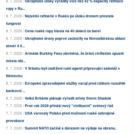
8. 7. 2026 /
Ukrajinské útoky vyřadily více než 42 % kapacity rafinace
ropy v Ru...
8. 7. 2026 /
Největší rafinerie v Rusku po útoku dronem přestala
fungovat
8. 7. 2026 /
Cena ruské ropy klesla na 40 dolarů za barel
8. 7. 2026 /
Ukrajinské drony poprvé zaútočily na Novosibirskou oblast
téměř 4 0...
8. 7. 2026 /
Armáda Burkiny Faso obviněna, že brání civilistům opustit
města obl...
8. 7. 2026 /
V Srbsku byli zadrženi ruští agenti připravující sabotáž v
Německu
8. 7. 2026 /
Evropské zpravodajské služby varují před rizikem rozsáhlé
bankovní ...
8. 7. 2026 /
Velká Británie plánuje vyřadit střely Storm Shadow
7. 7. 2026 /
Proč rok 2026 přináší nový "civilizační" světový řád
7. 7. 2026 /
USA varovaly Polsko před možností ruské ozbrojené
provokace
7. 7. 2026 /
Summit NATO začíná s důrazem na výdaje na obranu,