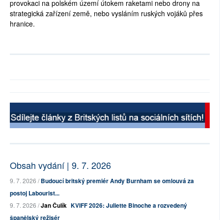
provokaci na polském území útokem raketami nebo drony na
strategická zařízení země, nebo vysláním ruských vojáků přes
hranice.
Obsah vydání | 9. 7. 2026
9. 7. 2026 /
Budoucí britský premiér Andy Burnham se omlouvá za
postoj Labourist...
9. 7. 2026 /
Jan Čulík
KVIFF 2026: Juliette Binoche a rozvedený
španělský režisér