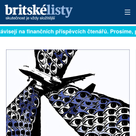
ávisejí na finančních příspěvcích čtenářů. Prosíme, př
PŘIHLÁSIT
AKTUÁLNÍ VYDÁNÍ
ARCHIV
ROZHOVORY
TÉMATA
NEJČTENĚJŠÍ ZA 7 DNÍ
AUTOŘI
PŘÍSPĚVKY NA PROVOZ