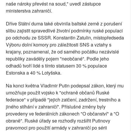
naše nároky převést na soud," uvedl zástupce
ministerstva zahraničí.
Dříve Státní duma také obvinila baltské země z porušení
slibu zajistit spravedlivé životní podmínky ruské populaci
po odchodu ze SSSR. Konstantin Zatulin, místopředseda
Výboru dolní komory pro záležitosti SNS a vztahy s
krajany, poznamenal, že od samého počátku nezávislé
republiky zaváděly pojem "neobčané". Podle jeho
odhadů tvoří lidé s tímto statusem 30 % populace
Estonska a 40 % Lotyšska.
Na konci května Vladimir Putin podepsal zákon, který mu
umožňuje použít vojsko k "ochraně občanů Ruské
federace" v případě "jejich zatčení, zadržení, trestního a
jiného stíhání v zahraničí". Příslušné změny byly
provedeny ve federálních zákonech "O občanství" a "O
obraně". Ruské úřady se rozhodly rozšířit Putinovy
pravomoci pro použití armády v zahraničí po sérii