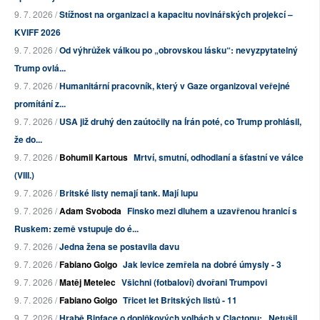
9. 7. 2026 /
Stížnost na organizaci a kapacitu novinářských projekcí –
KVIFF 2026
9. 7. 2026 /
Od výhrůžek válkou po „obrovskou lásku“: nevyzpytatelný
Trump ovlá...
9. 7. 2026 /
Humanitární pracovník, který v Gaze organizoval veřejné
promítání z...
9. 7. 2026 /
USA již druhý den zaútočily na Írán poté, co Trump prohlásil,
že do...
9. 7. 2026 /
Bohumil Kartous
Mrtví, smutní, odhodlaní a šťastní ve válce
(VIII.)
9. 7. 2026 /
Britské listy nemají tank. Mají lupu
9. 7. 2026 /
Adam Svoboda
Finsko mezi dluhem a uzavřenou hranicí s
Ruskem: země vstupuje do é...
9. 7. 2026 /
Jedna žena se postavila davu
9. 7. 2026 /
Fabiano Golgo
Jak levice zemřela na dobré úmysly - 3
9. 7. 2026 /
Matěj Metelec
Všichni (fotbaloví) dvořani Trumpovi
9. 7. 2026 /
Fabiano Golgo
Třicet let Britských listů - 11
9. 7. 2026 /
Hrabě Binface o doplňkových volbách v Clactonu: „Netušil