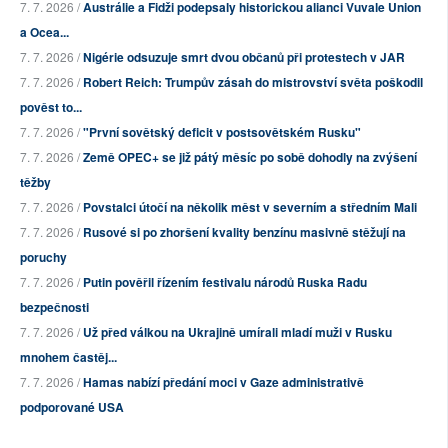
7. 7. 2026 /
Austrálie a Fidži podepsaly historickou alianci Vuvale Union
a Ocea...
7. 7. 2026 /
Nigérie odsuzuje smrt dvou občanů při protestech v JAR
7. 7. 2026 /
Robert Reich: Trumpův zásah do mistrovství světa poškodil
pověst to...
7. 7. 2026 /
"První sovětský deficit v postsovětském Rusku"
7. 7. 2026 /
Země OPEC+ se již pátý měsíc po sobě dohodly na zvýšení
těžby
7. 7. 2026 /
Povstalci útočí na několik měst v severním a středním Mali
7. 7. 2026 /
Rusové si po zhoršení kvality benzínu masivně stěžují na
poruchy
7. 7. 2026 /
Putin pověřil řízením festivalu národů Ruska Radu
bezpečnosti
7. 7. 2026 /
Už před válkou na Ukrajině umírali mladí muži v Rusku
mnohem častěj...
7. 7. 2026 /
Hamas nabízí předání moci v Gaze administrativě
podporované USA