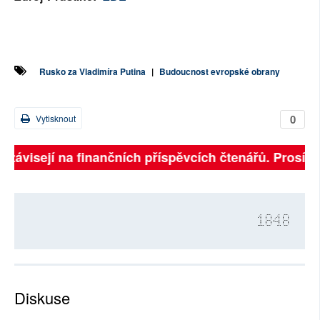
Rusko za Vladimíra Putina
|
Budoucnost evropské obrany
0
Vytisknout
ě závisejí na finančních příspěvcích čtenářů. Prosíme,
1848
Diskuse