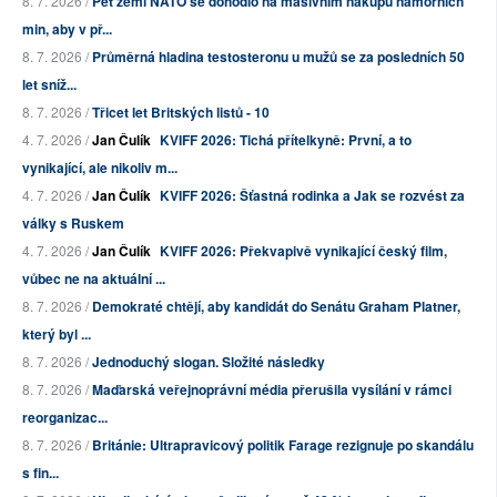
8. 7. 2026 /
Pět zemí NATO se dohodlo na masivním nákupu námořních
min, aby v př...
8. 7. 2026 /
Průměrná hladina testosteronu u mužů se za posledních 50
let sníž...
8. 7. 2026 /
Třicet let Britských listů - 10
4. 7. 2026 /
Jan Čulík
KVIFF 2026: Tichá přítelkyně: První, a to
vynikající, ale nikoliv m...
4. 7. 2026 /
Jan Čulík
KVIFF 2026: Šťastná rodinka a Jak se rozvést za
války s Ruskem
4. 7. 2026 /
Jan Čulík
KVIFF 2026: Překvapivě vynikající český film,
vůbec ne na aktuální ...
8. 7. 2026 /
Demokraté chtějí, aby kandidát do Senátu Graham Platner,
který byl ...
8. 7. 2026 /
Jednoduchý slogan. Složité následky
8. 7. 2026 /
Maďarská veřejnoprávní média přerušila vysílání v rámci
reorganizac...
8. 7. 2026 /
Británie: Ultrapravicový politik Farage rezignuje po skandálu
s fin...