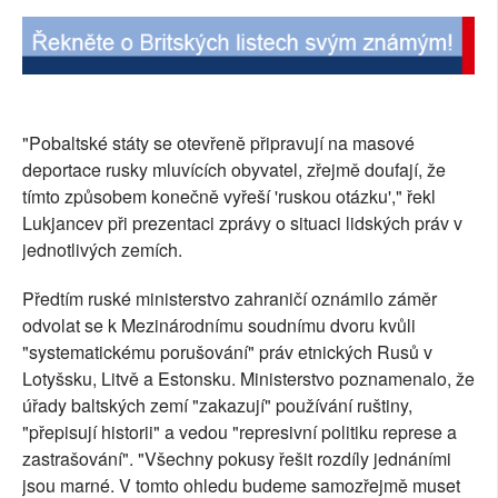
"Pobaltské státy se otevřeně připravují na masové
deportace rusky mluvících obyvatel, zřejmě doufají, že
tímto způsobem konečně vyřeší 'ruskou otázku'," řekl
Lukjancev při prezentaci zprávy o situaci lidských práv v
jednotlivých zemích.
Předtím ruské ministerstvo zahraničí oznámilo záměr
odvolat se k Mezinárodnímu soudnímu dvoru kvůli
"systematickému porušování" práv etnických Rusů v
Lotyšsku, Litvě a Estonsku. Ministerstvo poznamenalo, že
úřady baltských zemí "zakazují" používání ruštiny,
"přepisují historii" a vedou "represivní politiku represe a
zastrašování". "Všechny pokusy řešit rozdíly jednáními
jsou marné. V tomto ohledu budeme samozřejmě muset