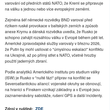
varování od předních států NATO, že Kreml se připravuje
na válku s jednou nebo více evropskými zeměmi.
Zejména šéf německé rozvědky BND varoval před
rizikem ruské provokace v baltských zemích a způsob
anexe Krymu a dánská rozvědka uvedla, že Rusko je
schopno zahájit rozsáhlou válku v Evropě během pěti let.
Americké zpravodajské služby varovaly v březnu 2026,
že Putin by mohl usilovat o "úmyslnou eskalaci" konfliktu
na Ukrajině, až po přímý střet s NATO, včetně hrozby
použití jaderných zbraní.
Podle analytiků Amerického institutu pro studium války
(ISW) je Rusko v "nulté fázi" příprav na konflikt se
Severoatlantickou aliancí: vojenské okruhy se obnovují,
na hranici s Finskem vznikají základny a v Evropě jsou
zaznamenávány sabotáže, rušení GPS a další incidenty.
Zdroj v ruštině:
ZDE