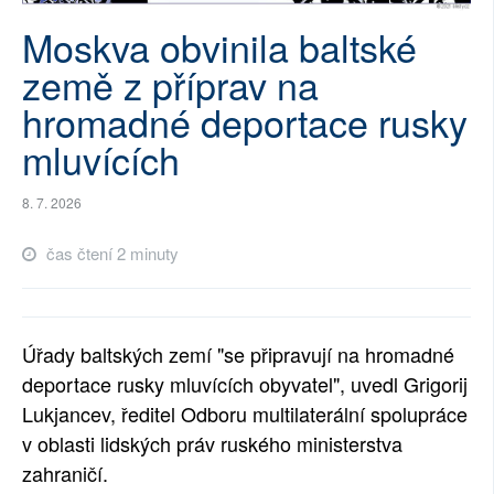
SOCIÁLNÍ SÍTĚ
Moskva obvinila baltské
země z příprav na
RUBRIKY
hromadné deportace rusky
PLNÁ VERZE STRÁNEK
mluvících
8. 7. 2026
čas čtení 2 minuty
Úřady baltských zemí "se připravují na hromadné
deportace rusky mluvících obyvatel", uvedl Grigorij
Lukjancev, ředitel Odboru multilaterální spolupráce
v oblasti lidských práv ruského ministerstva
zahraničí.