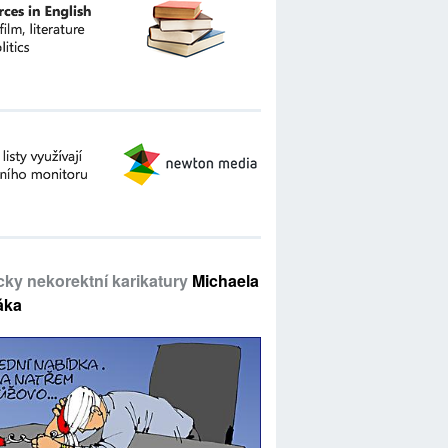
icky nekorektní karikatury
Michaela
áka