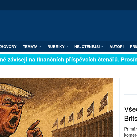
ZHOVORY
TÉMATA
RUBRIKY
NEJČTENĚJŠÍ
AUTOŘI
PŘÍ
 závisejí na finančních příspěvcích čtenářů. Prosíme, 
Všec
Brit
Primár
komerc