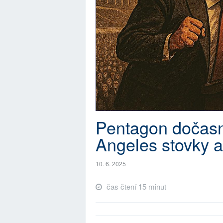
Pentagon dočasn
Angeles stovky a
10. 6. 2025
čas čtení 15 minut