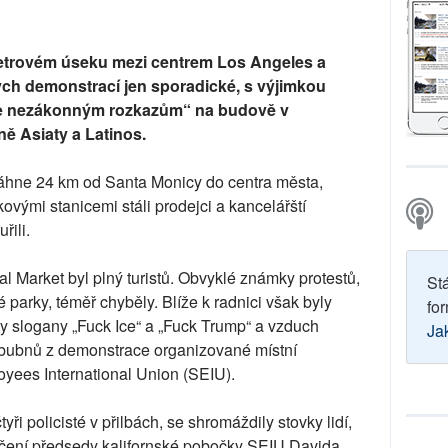
metrovém úseku mezi centrem Los Angeles a
h demonstrací jen sporadické, s výjimkou
e nezákonným rozkazům“ na budově v
ě Asiaty a Latinos.
 táhne 24 km od Santa Monicy do centra města,
ovými stanicemi stáli prodejci a kancelářští
řili.
al Market byl plný turistů. Obvyklé známky protestů,
St
arky, téměř chyběly. Blíže k radnici však byly
for
y slogany „Fuck Ice“ a „Fuck Trump“ a vzduch
Ja
 bubnů z demonstrace organizované místní
yees International Union (SEIU).
čtyři policisté v přilbách, se shromáždily stovky lidí,
atčení předsedy kalifornské pobočky SEIU Davida