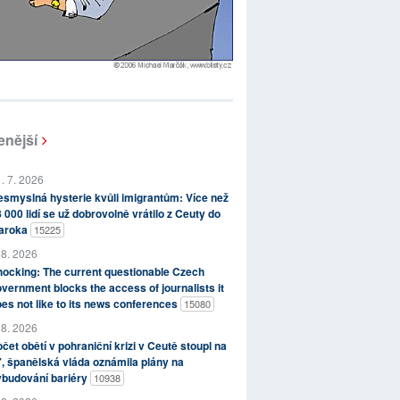
enější
. 7. 2026
smyslná hysterie kvůli imigrantům: Více než
 000 lidí se už dobrovolně vrátilo z Ceuty do
aroka
15225
 8. 2026
ocking: The current questionable Czech
vernment blocks the access of journalists it
es not like to its news conferences
15080
 8. 2026
čet obětí v pohraniční krizi v Ceutě stoupl na
, španělská vláda oznámila plány na
ybudování bariéry
10938