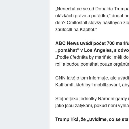
„Nenecháme se od Donalda Trumpa a
otázkách práva a pořádku,“ dodal new
den? Omilostnil stovky násilných zloč
zaútočili na Kapitol.“
ABC News uvádí počet 700 mariňák
„pomáhat“ v Los Angeles, s odvo
„Podle úředníka by mariňáci měli do
roli a budou pomáhat pouze orgánům 
CNN také o tom informuje, ale uvád
Kalifornii, kteří byli mobilizováni, a
Stejně jako jednotky Národní gardy 
jako jsou zatýkání, pokud není vyhl
Trump říká, že „uvidíme, co se st