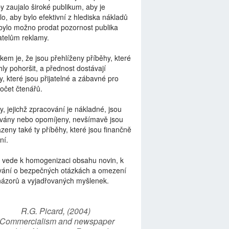
by zaujalo široké publikum, aby je
lo, aby bylo efektivní z hlediska nákladů
bylo možno prodat pozornost publika
telům reklamy.
kem je, že jsou přehlíženy příběhy, které
ly pohoršit, a přednost dostávají
y, které jsou přijatelné a zábavné pro
počet čtenářů.
y, jejichž zpracování je nákladné, jsou
vány nebo opomíjeny, nevšímavě jsou
zeny také ty příběhy, které jsou finančně
ní.
 vede k homogenizaci obsahu novin, k
vání o bezpečných otázkách a omezení
názorů a vyjadřovaných myšlenek.
R.G. Picard, (2004)
“Commercialism and newspaper