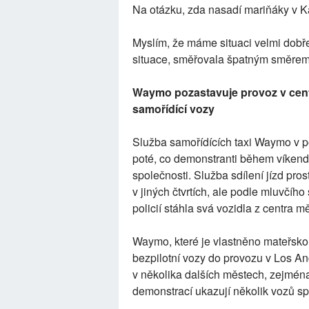
Na otázku, zda nasadí mariňáky v Ka
Myslím, že máme situaci velmi dobře
situace, směřovala špatným směrem
Waymo pozastavuje provoz v cent
samořídící vozy
Služba samořídících taxi Waymo v p
poté, co demonstranti během víkendov
společnosti. Služba sdílení jízd pro
v jiných čtvrtích, ale podle mluvčí
policií stáhla svá vozidla z centra m
Waymo, které je vlastněno mateřsko
bezpilotní vozy do provozu v Los Ang
v několika dalších městech, zejmén
demonstrací ukazují několik vozů spo