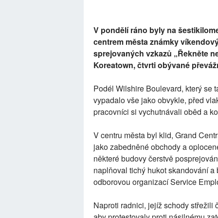
V pondělí ráno byly na šestikilo
centrem města známky víkendovýc
sprejovaných vzkazů „Řekněte n
Koreatown, čtvrti obývané převážn
Podél Wilshire Boulevard, který se
vypadalo vše jako obvykle, před vlak
pracovníci si vychutnávali oběd a kou
V centru města byl klid, Grand Centr
jako zabedněné obchody a oplocené p
některé budovy čerstvě posprejován
naplňoval tichý hukot skandování a
odborovou organizací Service Emplo
Naproti radnici, jejíž schody střežili 
aby protestovaly proti násilnému z