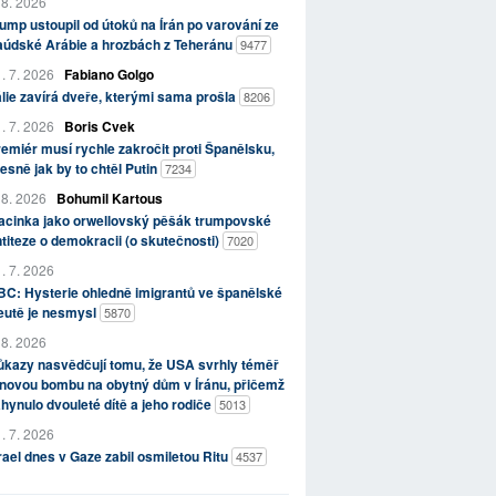
 8. 2026
ump ustoupil od útoků na Írán po varování ze
aúdské Arábie a hrozbách z Teheránu
9477
. 7. 2026
Fabiano Golgo
álie zavírá dveře, kterými sama prošla
8206
. 7. 2026
Boris Cvek
emiér musí rychle zakročit proti Španělsku,
esně jak by to chtěl Putin
7234
 8. 2026
Bohumil Kartous
acinka jako orwellovský pěšák trumpovské
titeze o demokracii (o skutečnosti)
7020
. 7. 2026
C: Hysterie ohledně imigrantů ve španělské
eutě je nesmysl
5870
 8. 2026
kazy nasvědčují tomu, že USA svrhly téměř
novou bombu na obytný dům v Íránu, přičemž
hynulo dvouleté dítě a jeho rodiče
5013
. 7. 2026
rael dnes v Gaze zabil osmiletou Ritu
4537