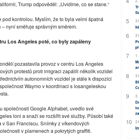
2.
lifornii, Trump odpověděl: „Uvidíme, co se stane.“
Tr
S
 pod kontrolou. Myslím, že to byla velmi špatná
31
 – nyní směřuje správným směrem.
It
31
ru Los Angeles poté, co byly zapáleny
Pr
př
1.
M
ondělí pozastavila provoz v centru Los Angeles
an
ých protestů proti imigraci zapálili několik vozidel
31
střednictvím autonomních vozidel je stále k dispozici
BB
ho společnost Waymo v koordinaci s losangeleskou
C
ěsta.
3.
Dů
tu
u společností Google Alphabet, uvedlo své
za
eles loni a snaží se rozšířit své služby. Působí také
31
a v San Franciscu. Snímky z víkendových
Iz
lečnosti v plamenech a pokrytých graffiti.