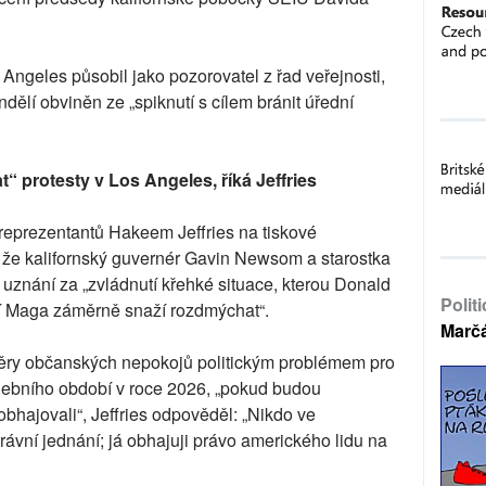
Angeles působil jako pozorovatel z řad veřejnosti,
ndělí obviněn ze „spiknutí s cílem bránit úřední
 protesty v Los Angeles, říká Jeffries
prezentantů Hakeem Jeffries na tiskové
 že kalifornský guvernér Gavin Newsom a starostka
uznání za „zvládnutí křehké situace, kterou Donald
Polit
tí Maga záměrně snaží rozdmýchat“.
Marč
běry občanských nepokojů politickým problémem pro
olebního období v roce 2026, „pokud budou
obhajovali“, Jeffries odpověděl: „Nikdo ve
rávní jednání; já obhajuji právo amerického lidu na