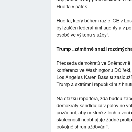
Huerta v pátek.
Huerta, který během razie ICE v Los 
byl zatčen federálními agenty a v po
osobě ve výkonu služby“.
Trump „záměrně snaží rozdmýchat“
Předseda demokratů ve Sněmovně re
konferenci ve Washingtonu DC řekl,
Los Angeles Karen Bass si zaslouží 
Trump a extrémní republikáni z hnu
Na otázku reportéra, zda budou zá
demokraty kandidující v polovině v
požádáni, aby některé z těchto věcí 
skutečnosti neobhajuje žádné protip
pokojné shromažďování“.