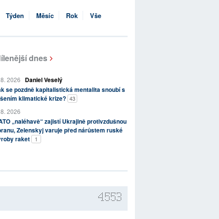
Týden
Měsíc
Rok
Vše
ílenější dnes
 8. 2026
Daniel Veselý
k se pozdně kapitalistická mentalita snoubí s
šením klimatické krize?
43
 8. 2026
TO „naléhavě“ zajistí Ukrajině protivzdušnou
ranu, Zelenskyj varuje před nárůstem ruské
ýroby raket
1
4553