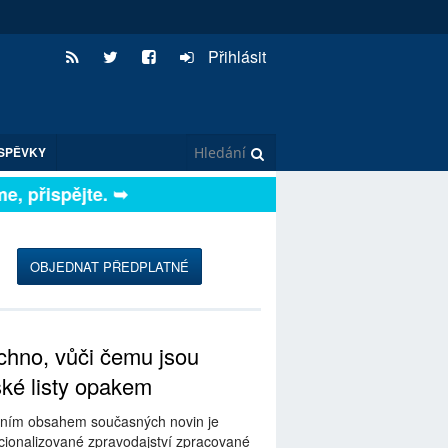
Přihlásit
SPĚVKY
přispějte. ➥
OBJEDNAT PŘEDPLATNÉ
hno, vůči čemu jsou
ské listy opakem
ním obsahem současných novin je
ionalizované zpravodajství zpracované