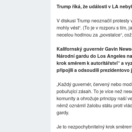
Trump říká, že události v LA neby
V diskusi Trump neoznačil protesty v
mohly vést“. (To je v rozporu s tím, 
necelou hodinou za „povstalce“, což 
Kalifornský guvernér Gavin News
Národní gardu do Los Angeles na
krok směrem k autoritářství“ a v
připojili a odsoudili prezidentovo 
„Každý guvernér, červený nebo modrý,
pobuřující zásah. To je více než ne
komunity a ohrožuje principy naší v
němž oznámil žalobu státu proti vlád
gardy.
Je to nezpochybnitelný krok směrem 