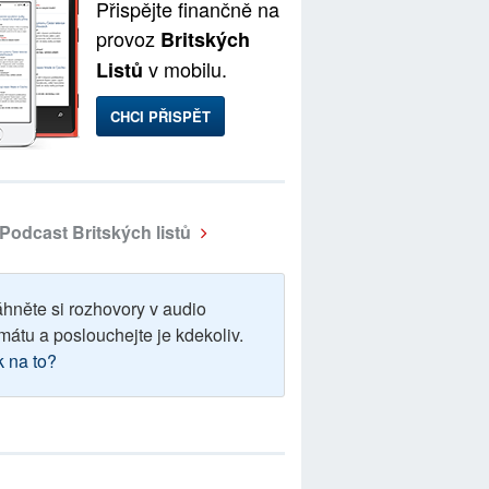
Přispějte finančně na
provoz
Britských
v mobilu.
Listů
CHCI PŘISPĚT
Podcast Britských listů
áhněte si rozhovory v audio
mátu a poslouchejte je kdekoliv.
k na to?