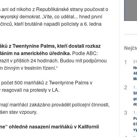
ni od nikoho z Republikánské strany poučovat o
yorský demokrat. „Víte, co udělal... hned první
inců, kteří brutálně napadli policisty a 6. ledna
ů z Twentynine Palms, kteří dostali rozkaz
Nejčt
láním na amerického úředníka.
Podle ABC:
razit v příštích 24 hodinách. Budou mít podpůrnou
31
činným v trestním řízení.“
Ne
48
M
í počet 500 mariňáků z Twentynine Palms v
1.
by reagovali na protesty v LA.
Sh
go
mají mariňáci zakázáno provádět policejní činnosti,
do
ášen stav vzpoury.
1.
Po
67
ane“ ohledně nasazení mariňáků v Kalifornii
v