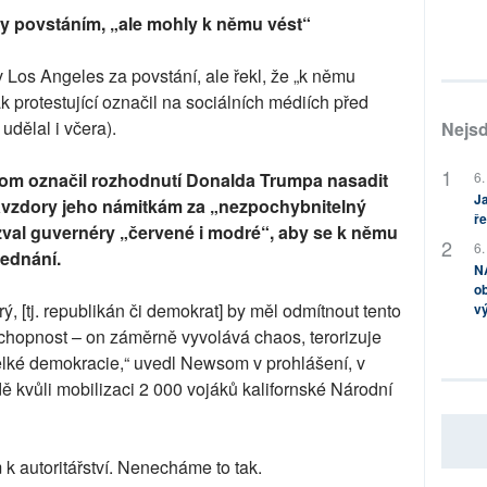
ly povstáním, „ale mohly k němu vést“
 Los Angeles za povstání, ale řekl, že „k němu
jak protestující označil na sociálních médiích před
udělal i včera).
Nejsd
6.
om označil rozhodnutí Donalda Trumpa nasadit
Ja
vzdory jeho námitkám za „nezpochybnitelný
ře
yzval guvernéry „červené i modré“, aby se k němu
6.
jednání.
NA
ob
 [tj. republikán či demokrat] by měl odmítnout tento
v
schopnost – on záměrně vyvolává chaos, terorizuje
elké demokracie,“ uvedl Newsom v prohlášení, v
ě kvůli mobilizaci 2 000 vojáků kalifornské Národní
k autoritářství. Nenecháme to tak.