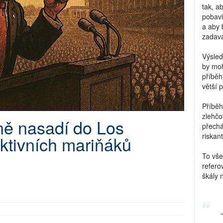
tak, a
pobavi
a aby 
zadava
Výsled
by moh
příběh
větší 
Příběh
zlehčo
ě nasadí do Los
přechá
riskant
ktivních mariňáků
To vše
refero
škály 