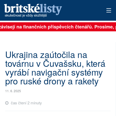
závisejí na finančních příspěvcích čtenářů. Prosíme, p
PŘIHLÁSIT
AKTUÁLNÍ VYDÁNÍ
ARCHIV
Ukrajina zaútočila na
továrnu v Čuvašsku, která
ROZHOVORY
vyrábí navigační systémy
TÉMATA
pro ruské drony a rakety
NEJČTENĚJŠÍ ZA 7 DNÍ
11. 6. 2025
AUTOŘI
čas čtení 2 minuty
PŘÍSPĚVKY NA PROVOZ