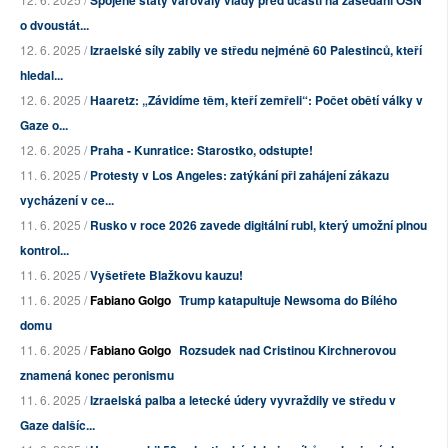
Spojené státy varovaly vlády před účastí na zasedání OSN
o dvoustát...
12. 6. 2025 /
Izraelské síly zabily ve středu nejméně 60 Palestinců, kteří
hledal...
12. 6. 2025 /
Haaretz: „Závidíme těm, kteří zemřeli“: Počet obětí války v
Gaze o...
12. 6. 2025 /
Praha - Kunratice: Starostko, odstupte!
11. 6. 2025 /
Protesty v Los Angeles: zatýkání při zahájení zákazu
vycházení v ce...
11. 6. 2025 /
Rusko v roce 2026 zavede digitální rubl, který umožní plnou
kontrol...
11. 6. 2025 /
Vyšetřete Blažkovu kauzu!
11. 6. 2025 /
Fabiano Golgo
Trump katapultuje Newsoma do Bílého
domu
11. 6. 2025 /
Fabiano Golgo
Rozsudek nad Cristinou Kirchnerovou
znamená konec peronismu
11. 6. 2025 /
Izraelská palba a letecké údery vyvraždily ve středu v
Gaze dalšíc...