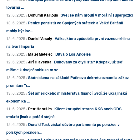
továrnu ...
12. 6. 2025 /
Bohumil Kartous
Svět se nám hroutí v morální superpozici
13. 6. 2025 /
Peníze penzistů ve Spojených státech a Velké Británii
mohly být inv...
12. 6. 2025 /
Daniel Veselý
Válka, která způsobila první vážnou trhlinu
na tváři Impéria
12. 6. 2025 /
Matěj Metelec
Bitva o Los Angeles
12. 6. 2025 /
Jiří Hlavenka
Dukovany za čtyři sta? Kdepak, už teď
míříme k dvojnásobku a to se ...
13. 6. 2025 /
Státní duma na základě Putinova dekretu oznámila zákaz
promítání "r...
13. 6. 2025 /
Šéf amerického ministerstva financí tvrdí, že ukrajinská
ekonomika ...
11. 6. 2025 /
Petr Haraším
Klient korupční strana KKS aneb ODS
stokrát jinak a pořád stejně
12. 6. 2025 /
Donald Tusk získal důvěru parlamentu po porážce v
polských preziden...
12. 6. 2025 /