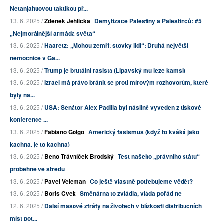
Netanjahuovou taktikou př...
13. 6. 2025 /
Zdeněk Jehlička
Demytizace Palestiny a Palestinců: #5
„Nejmorálnější armáda světa“
13. 6. 2025 /
Haaretz: „Mohou zemřít stovky lidí“: Druhá největší
nemocnice v Ga...
13. 6. 2025 /
Trump je brutální rasista (Lipavský mu leze kamsi)
13. 6. 2025 /
Izrael má právo bránit se proti mírovým rozhovorům, které
byly na...
13. 6. 2025 /
USA: Senátor Alex Padilla byl násilně vyveden z tiskové
konference ...
13. 6. 2025 /
Fabiano Golgo
Americký fašismus (když to kváká jako
kachna, je to kachna)
13. 6. 2025 /
Beno Trávníček Brodský
Test našeho „právního státu“
proběhne ve středu
13. 6. 2025 /
Pavel Veleman
Co ještě vlastně potřebujeme vědět?
13. 6. 2025 /
Boris Cvek
Směnárna to zvládla, vláda pořád ne
12. 6. 2025 /
Další masové ztráty na životech v blízkosti distribučních
míst pot...