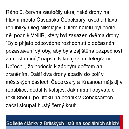
SOCIÁLNÍ SÍTĚ
Ráno 9. června zaútočily ukrajinské drony na
hlavní město Čuvašska Čeboksary, uvedla hlava
RUBRIKY
republiky Oleg Nikolajev. Cílem náletu byl podle
PLNÁ VERZE STRÁNEK
něj podnik VNIIR, který byl zasažen dvěma drony.
"Bylo přijato odpovědné rozhodnutí o dočasném
pozastavení výroby, aby byla zajištěna bezpečnost
zaměstnanců," napsal Nikolajev na Telegramu.
Upřesnil, že nedošlo k žádným obětem ani
zraněním. Další dva drony spadly do polí v
městských částech Čeboksary a Krasnoarmějskij v
republice, dodal Nikolajev. Jak místní obyvatelé
řekli Shotu, po útoku na podnik v Čeboksarech
začal stoupat hustý černý kouř.