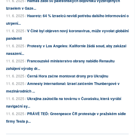
11. 6. 2025 /
Hamas zabil 50 palestinských bojovníků vyzbrojených
Izraelem v Gaze...
11. 6. 2025 /
Haaretz: 64 % Izraelců nevidí potřebu dalšího informování o
utrpení...
11. 6. 2025 /
V Číně byl objeven nový koronavirus, může vyvolat globální
pandemii
11. 6. 2025 /
Protesty v Los Angeles: Kalifornie žádá soud, aby zakázal
nasazení...
11. 6. 2025 /
Francouzské ministerstvo obrany nabídlo Renaultu
zahájení výroby dr...
11. 6. 2025 /
Černá Hora začne montovat drony pro Ukrajinu
11. 6. 2025 /
Amnesty international: Izrael zatčením Thunbergové v
mezinárodních ...
11. 6. 2025 /
Ukrajina zaútočila na továrnu v Čuvašsku, která vyrábí
navigační sy...
11. 6. 2025 /
PRÁVĚ TEĎ: Greenpeace ČR protestuje v pražském sídle
firmy Tesla p...