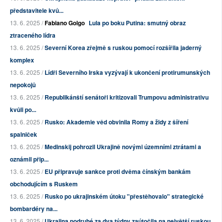
představitele kvů...
13. 6. 2025 /
Fabiano Golgo
Lula po boku Putina: smutný obraz
ztraceného lídra
13. 6. 2025 /
Severní Korea zřejmě s ruskou pomocí rozšířila jaderný
komplex
13. 6. 2025 /
Lídři Severního Irska vyzývají k ukončení protirumunských
nepokojů
13. 6. 2025 /
Republikánští senátoři kritizovali Trumpovu administrativu
kvůli po...
13. 6. 2025 /
Rusko: Akademie věd obvinila Romy a židy z šíření
spalniček
13. 6. 2025 /
Medinskij pohrozil Ukrajině novými územními ztrátami a
oznámil přip...
13. 6. 2025 /
EU připravuje sankce proti dvěma čínským bankám
obchodujícím s Ruskem
13. 6. 2025 /
Rusko po ukrajinském útoku "přestěhovalo" strategické
bombardéry na...
13. 6. 2025 /
Ukrajina podruhé za dva týdny zaútočila na největší ruskou