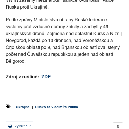
Ruska proti Ukrajině.
Podle zprávy Ministerstva obrany Ruské federace
systémy protivzdušné obrany zničily a zachytily 49
ukrajinských dronů. Zejména nad oblastmi Kursk a Nižnij
Novgorod, každá po 13 dronech, nad Voroněžskou a
Orjolskou oblastí po 9, nad Brjanskou oblastí dva, stejný
počet nad Čuvašskou republikou a jeden nad oblastí
Bělgorod.
Zdroj v ruštině:
ZDE
Ukrajina
|
Rusko za Vladimíra Putina
0
Vytisknout