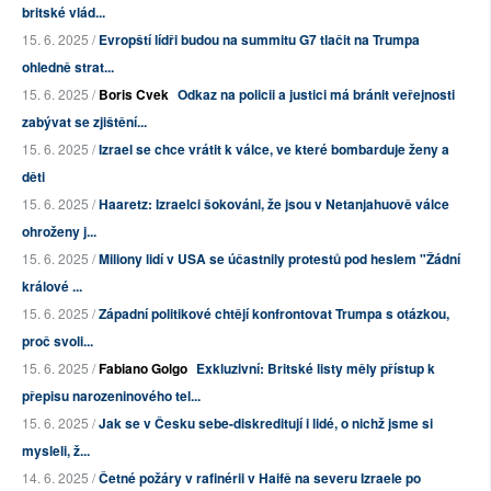
britské vlád...
15. 6. 2025 /
Evropští lídři budou na summitu G7 tlačit na Trumpa
ohledně strat...
15. 6. 2025 /
Boris Cvek
Odkaz na policii a justici má bránit veřejnosti
zabývat se zjištění...
15. 6. 2025 /
Izrael se chce vrátit k válce, ve které bombarduje ženy a
děti
15. 6. 2025 /
Haaretz: Izraelci šokováni, že jsou v Netanjahuově válce
ohroženy j...
15. 6. 2025 /
Miliony lidí v USA se účastnily protestů pod heslem "Žádní
králové ...
15. 6. 2025 /
Západní politikové chtějí konfrontovat Trumpa s otázkou,
proč svoli...
15. 6. 2025 /
Fabiano Golgo
Exkluzivní: Britské listy měly přístup k
přepisu narozeninového tel...
15. 6. 2025 /
Jak se v Česku sebe-diskreditují i lidé, o nichž jsme si
mysleli, ž...
14. 6. 2025 /
Četné požáry v rafinérii v Haifě na severu Izraele po