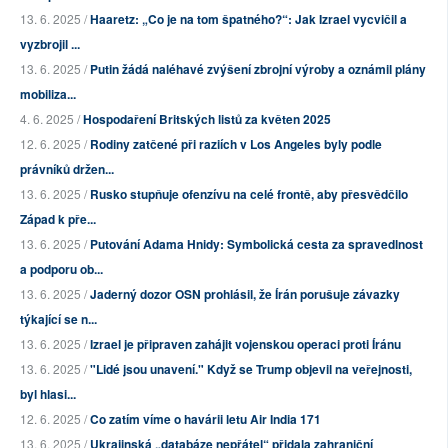
13. 6. 2025 /
Haaretz: „Co je na tom špatného?“: Jak Izrael vycvičil a
vyzbrojil ...
13. 6. 2025 /
Putin žádá naléhavé zvýšení zbrojní výroby a oznámil plány
mobiliza...
4. 6. 2025 /
Hospodaření Britských listů za květen 2025
12. 6. 2025 /
Rodiny zatčené při raziích v Los Angeles byly podle
právníků držen...
13. 6. 2025 /
Rusko stupňuje ofenzívu na celé frontě, aby přesvědčilo
Západ k pře...
13. 6. 2025 /
Putování Adama Hnidy: Symbolická cesta za spravedlnost
a podporu ob...
13. 6. 2025 /
Jaderný dozor OSN prohlásil, že Írán porušuje závazky
týkající se n...
13. 6. 2025 /
Izrael je připraven zahájit vojenskou operaci proti Íránu
13. 6. 2025 /
"Lidé jsou unavení." Když se Trump objevil na veřejnosti,
byl hlasi...
12. 6. 2025 /
Co zatím víme o havárii letu Air India 171
13. 6. 2025 /
Ukrajinská „databáze nepřátel“ přidala zahraniční