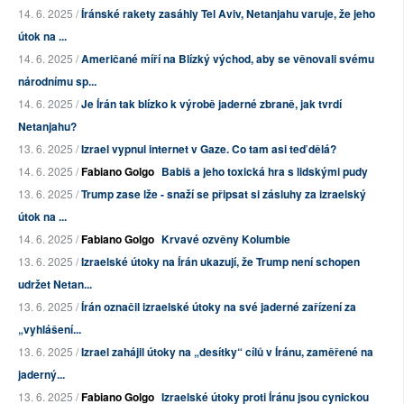
14. 6. 2025 /
Íránské rakety zasáhly Tel Aviv, Netanjahu varuje, že jeho
útok na ...
14. 6. 2025 /
Američané míří na Blízký východ, aby se věnovali svému
národnímu sp...
14. 6. 2025 /
Je Írán tak blízko k výrobě jaderné zbraně, jak tvrdí
Netanjahu?
13. 6. 2025 /
Izrael vypnul internet v Gaze. Co tam asi teď dělá?
14. 6. 2025 /
Fabiano Golgo
Babiš a jeho toxická hra s lidskými pudy
13. 6. 2025 /
Trump zase lže - snaží se připsat si zásluhy za izraelský
útok na ...
14. 6. 2025 /
Fabiano Golgo
Krvavé ozvěny Kolumbie
13. 6. 2025 /
Izraelské útoky na Írán ukazují, že Trump není schopen
udržet Netan...
13. 6. 2025 /
Írán označil izraelské útoky na své jaderné zařízení za
„vyhlášení...
13. 6. 2025 /
Izrael zahájil útoky na „desítky“ cílů v Íránu, zaměřené na
jaderný...
13. 6. 2025 /
Fabiano Golgo
Izraelské útoky proti Íránu jsou cynickou