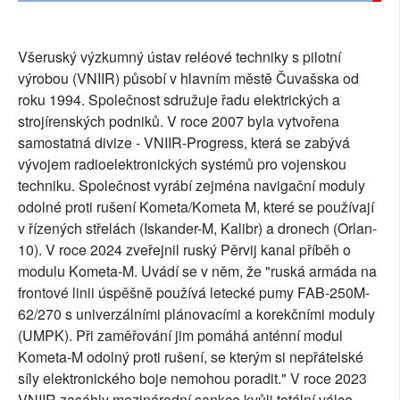
Všeruský výzkumný ústav reléové techniky s pilotní
výrobou (VNIIR) působí v hlavním městě Čuvašska od
roku 1994. Společnost sdružuje řadu elektrických a
strojírenských podniků. V roce 2007 byla vytvořena
samostatná divize - VNIIR-Progress, která se zabývá
vývojem radioelektronických systémů pro vojenskou
techniku. Společnost vyrábí zejména navigační moduly
odolné proti rušení Kometa/Kometa M, které se používají
v řízených střelách (Iskander-M, Kalibr) a dronech (Orlan-
10). V roce 2024 zveřejnil ruský Pěrvij kanal příběh o
modulu Kometa-M. Uvádí se v něm, že "ruská armáda na
frontové linii úspěšně používá letecké pumy FAB-250M-
62/270 s univerzálními plánovacími a korekčními moduly
(UMPK). Při zaměřování jim pomáhá anténní modul
Kometa-M odolný proti rušení, se kterým si nepřátelské
síly elektronického boje nemohou poradit." V roce 2023
VNIIR zasáhly mezinárodní sankce kvůli totální válce