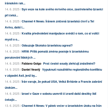
íránském rak...
14. 6. 2025 /
Syn veze na kole svého mrtvého otce, zastřeleného Izraelci
při čeká...
14. 6. 2025 /
Channel 4 News: Íránem zničená izraelská čtvrť u Tel
Avivu, další i...
14. 6. 2025 /
Kvalita předvolební manipulace svědčí o tom, co si voliči
myslí o o...
14. 6. 2025 /
Odsuzuje Skotsko izraelskou agresi?
14. 6. 2025 /
HRW: Příliš pomalá změna postoje k izraelskému
porušování lidských ...
14. 6. 2025 /
Fabiano Golgo
Proč české soudy zlehčují znásilnění?
14. 6. 2025 /
Daniel Veselý
Vypuknutí rozsáhlého regionálního konfliktu
v západní Asii, jenž by...
14. 6. 2025 /
Írán varuje, že pokud USA, Velká Británie a Francie zabrání
útokům...
14. 6. 2025 /
Izrael v Gaze v sobotu usmrtil či zranil další desítky lidí
čekajíc...
13. 6. 2025 /
Channel 4 News: V pátek večer o izraelském útoku na Írán