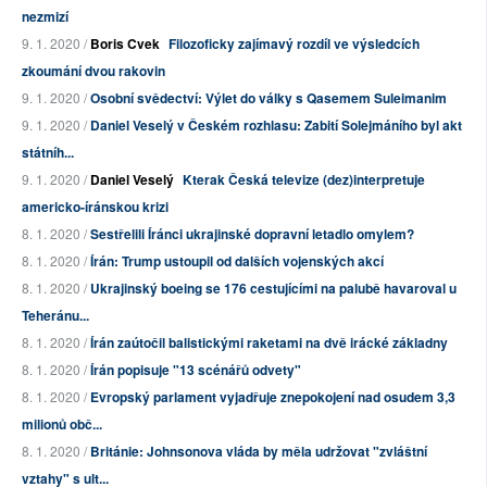
nezmizí
9. 1. 2020 /
Boris Cvek
Filozoficky zajímavý rozdíl ve výsledcích
zkoumání dvou rakovin
9. 1. 2020 /
Osobní svědectví: Výlet do války s Qasemem Suleimanim
9. 1. 2020 /
Daniel Veselý v Českém rozhlasu: Zabití Solejmáního byl akt
státníh...
9. 1. 2020 /
Daniel Veselý
Kterak Česká televize (dez)interpretuje
americko-íránskou krizi
8. 1. 2020 /
Sestřelili Íránci ukrajinské dopravní letadlo omylem?
8. 1. 2020 /
Írán: Trump ustoupil od dalších vojenských akcí
8. 1. 2020 /
Ukrajinský boeing se 176 cestujícími na palubě havaroval u
Teheránu...
8. 1. 2020 /
Írán zaútočil balistickými raketami na dvě irácké základny
8. 1. 2020 /
Írán popisuje "13 scénářů odvety"
8. 1. 2020 /
Evropský parlament vyjadřuje znepokojení nad osudem 3,3
milionů obč...
8. 1. 2020 /
Británie: Johnsonova vláda by měla udržovat "zvláštní
vztahy" s ult...