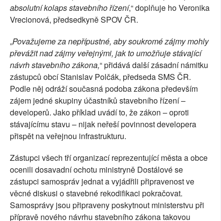
absolutní kolaps stavebního řízení
,“ doplňuje ho Veronika
Vrecionová, předsedkyně SPOV ČR.
„
Považujeme za nepřípustné, aby soukromé zájmy mohly
převážit nad zájmy veřejnými, jak to umožňuje stávající
návrh stavebního zákona,
“ přidává další zásadní námitku
zástupců obcí Stanislav Polčák, předseda SMS ČR.
Podle něj odráží současná podoba zákona především
zájem jedné skupiny účastníků stavebního řízení –
developerů. Jako příklad uvádí to, že zákon – oproti
stávajícímu stavu – nijak neřeší povinnost developera
přispět na veřejnou infrastrukturu.
Zástupci všech tří organizací reprezentující města a obce
ocenili dosavadní ochotu ministryně Dostálové se
zástupci samospráv jednat a vyjádřili připravenost ve
věcné diskusi o stavebné rekodifikaci pokračovat.
Samosprávy jsou připraveny poskytnout ministerstvu při
přípravě nového návrhu stavebního zákona takovou