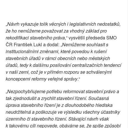
„
Návrh vykazuje tolik věcných i legislativních nedostatků,
že ho nemůžeme považovat za vhodný základ pro
rekodifikaci stavebního práva
,“ vysvětlil předseda SMO
ČR František Lukl a dodal: „
Nemůžeme souhlasit s
institucionálními změnami, které povedou k rušení
stavebních úřadů v rámci obecních nebo městských
úřadů, tedy k dalšímu posilování centralizačních tendencí
v naší zemi, což je v přímém rozporu se schválenými
koncepcemi reformy veřejné správy
.“
„
N
ezpochybňujeme potřebu reformovat stavební právo a
tak zjednodušit a zrychlit stavební řízení. Současná
úprava stavebního řízení je z dlouhodobého hlediska
neudržitelná a poškozuje ve výsledku všechny účastníky
územního či stavebního řízení. Stávající návrh však
k takovému cíli nepovede, obáváme se, že spíše způsobí