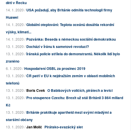
děti v Řecku
14. 1. 2020 /
USA požadují, aby Británie odmítla technologii firmy
Huawei
14. 1. 2020 /
Globální oteplování: Teplota oceánů dosáhla rekordní
výšky, klimati...
14. 1. 2020 /
Pozvánka: Beseda s německou sociální demokratkou
13. 1. 2020 /
Dochází v Íránu k sametové revoluci?
13. 1. 2020 /
Íránská policie střílela do demonstrantů. Několik lidí bylo
zraněno
6. 1. 2020 /
Hospodaření OSBL za prosinec 2019
13. 1. 2020 /
ČR patří v EU k nejdražším zemím v oblasti mobilních
telefonů
13. 1. 2020 /
Boris Cvek
O Babišových voličích, pirátech a levici
13. 1. 2020 /
Pro stoupence Czexitu: Brexit už stál Británii 3 864 miliard
Kč
13. 1. 2020 /
Británie praktikuje apartheid mezi svými mladými a
staršími občany
13. 1. 2020 /
Jan Molič
Pirátsko-svazácký slet