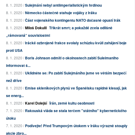
8. 1. 2020 /
Sulejmání nebyl antiimperialistickým hrdinou
8. 1. 2020 /
Německo částečně stahuje vojáky z Iráku
8. 1. 2020 /
Část vojenského kontingentu NATO dočasně opustí Irák
8. 1. 2020 /
Miloš Dokulil
Třikrát smrt; a pokaždé zcela odlišně
„rámovaná“ souvislostmi
8. 1. 2020 /
Irácké ozbrojené frakce svolaly schůzku kvůli zahájení boje
proti USA
8. 1. 2020 /
Boris Johnson odmítl o okolnostech zabití Suleimaniho
informovat š...
8. 1. 2020 /
Uklidněte se: Po zabití Sulejmáního jsme ve větším bezpečí
než dříve
8. 1. 2020 /
Emise skleníkových plynů ve Španělsku rapidně klesají, jak
se energ...
8. 1. 2020 /
Karel Dolejší
Írán, země kultu osobnosti
7. 1. 2020 /
Rakouská vláda se stala terčem "státního" kybernetického
útoku
7. 1. 2020 /
Podívejte! Před Trumpovým útokem v Iráku výrazně stouply
akcie zbro...