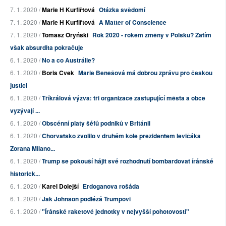
7. 1. 2020 /
Marie H Kurfiřtová
Otázka svědomí
7. 1. 2020 /
Marie H Kurfiřtová
A Matter of Conscience
7. 1. 2020 /
Tomasz Oryński
Rok 2020 - rokem změny v Polsku? Zatím
však absurdita pokračuje
6. 1. 2020 /
No a co Austrálie?
6. 1. 2020 /
Boris Cvek
Marie Benešová má dobrou zprávu pro českou
justici
6. 1. 2020 /
Tříkrálová výzva: tři organizace zastupující města a obce
vyzývají ...
6. 1. 2020 /
Obscénní platy šéfů podniků v Británii
6. 1. 2020 /
Chorvatsko zvolilo v druhém kole prezidentem levičáka
Zorana Milano...
6. 1. 2020 /
Trump se pokouší hájit své rozhodnutí bombardovat íránské
historick...
6. 1. 2020 /
Karel Dolejší
Erdoganova rošáda
6. 1. 2020 /
Jak Johnson podlézá Trumpovi
6. 1. 2020 /
"Íránské raketové jednotky v nejvyšší pohotovosti"