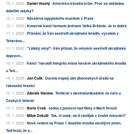
13. 1. 2020 /
Daniel Veselý
Americko-íránská krize: Proč se nekladou
důležité otázky?
13. 1. 2020 /
Návštěva egyptského mučitele v Praze
13. 1. 2020 /
Konečně končí fantazie jménem Velká Británie. Je to dobře
11. 1. 2020 /
Přiznání, že Írán sestřelil ukrajinské letadlo, vyvolalo v
Teheránu...
11. 1. 2020 /
"Lidský omyl": Írán přiznal, že omylem sestřelil ukrajinské
dopravn...
10. 1. 2020 /
Íránci "narušili integritu místa havárie ukrajinského letadla
u Teh...
10. 1. 2020 /
Jan Čulík
Docela trapný úlet jihočeských úřadů na
rakouské hranici
10. 1. 2020 /
Zdeněk Slanina
Tentkrát v devětašedesátém na čáře u
Českých Velenic
10. 1. 2020 /
Boris Cvek
Jedno z poučení nad filmy o Marii Terezii
10. 1. 2020 /
Miloš Dokulil
Tak, či onak, ne-li všelijak v české mluvnici?
10. 1. 2020 /
Nové vedení na Praze 1 dosáhlo mnoha skvělých změn.
Teď hrozí, že s...