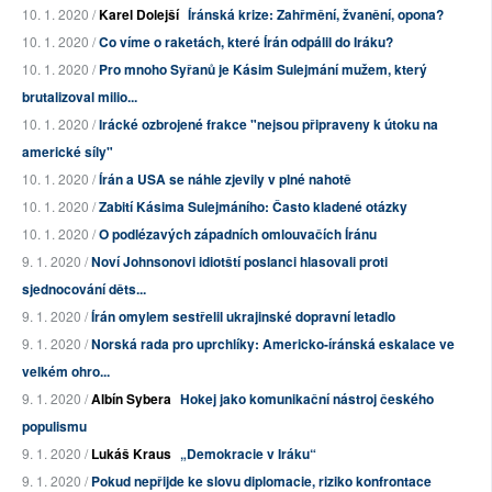
10. 1. 2020 /
Karel Dolejší
Íránská krize: Zahřmění, žvanění, opona?
10. 1. 2020 /
Co víme o raketách, které Írán odpálil do Iráku?
10. 1. 2020 /
Pro mnoho Syřanů je Kásim Sulejmání mužem, který
brutalizoval milio...
10. 1. 2020 /
Irácké ozbrojené frakce "nejsou připraveny k útoku na
americké síly"
10. 1. 2020 /
Írán a USA se náhle zjevily v plné nahotě
10. 1. 2020 /
Zabití Kásima Sulejmáního: Často kladené otázky
10. 1. 2020 /
O podlézavých západních omlouvačích Íránu
9. 1. 2020 /
Noví Johnsonovi idiotští poslanci hlasovali proti
sjednocování děts...
9. 1. 2020 /
Írán omylem sestřelil ukrajinské dopravní letadlo
9. 1. 2020 /
Norská rada pro uprchlíky: Americko-íránská eskalace ve
velkém ohro...
9. 1. 2020 /
Albín Sybera
Hokej jako komunikační nástroj českého
populismu
9. 1. 2020 /
Lukáš Kraus
„Demokracie v Iráku“
9. 1. 2020 /
Pokud nepřijde ke slovu diplomacie, riziko konfrontace