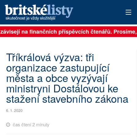
 závisejí na finančních příspěvcích čtenářů. Prosíme, 
PŘIHLÁSIT
AKTUÁLNÍ VYDÁNÍ
Tříkrálová výzva: tři
ARCHIV
organizace zastupující
města a obce vyzývají
ROZHOVORY
ministryni Dostálovou ke
TÉMATA
stažení stavebního zákona
NEJČTENĚJŠÍ ZA 7 DNÍ
6. 1. 2020
AUTOŘI
čas čtení 2 minuty
PŘÍSPĚVKY NA PROVOZ