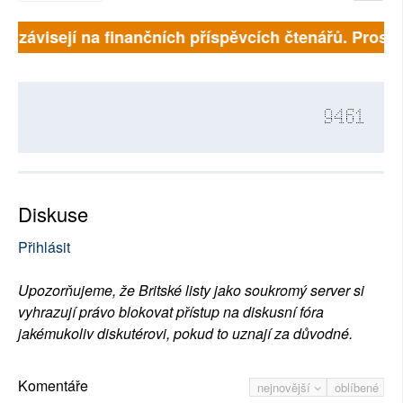
ně závisejí na finančních příspěvcích čtenářů. Prosíme
9461
Diskuse
Přihlásit
Upozorňujeme, že Britské listy jako soukromý server si
vyhrazují právo blokovat přístup na diskusní fóra
jakémukoliv diskutérovi, pokud to uznají za důvodné.
Komentáře
nejnovější
oblíbené