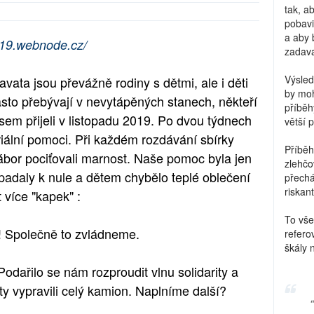
tak, a
pobavi
a aby 
2019.webnode.cz/
zadava
Výsled
vata jsou převážně rodiny s dětmi, ale i děti
by moh
asto přebývají v nevytápěných stanech, někteří
příběh
em přijeli v listopadu 2019. Po dvou týdnech
větší 
riální pomoci. Při každém rozdávání sbírky
Příběh
ábor pociťovali marnost. Naše pomoc byla jen
zlehčo
 padaly k nule a dětem chybělo teplé oblečení
přechá
riskant
 více "kapek" :
To vše
! Společně to zvládneme.
refero
škály 
Podařilo se nám rozproudit vlnu solidarity a
y vypravili celý kamion. Naplníme další?