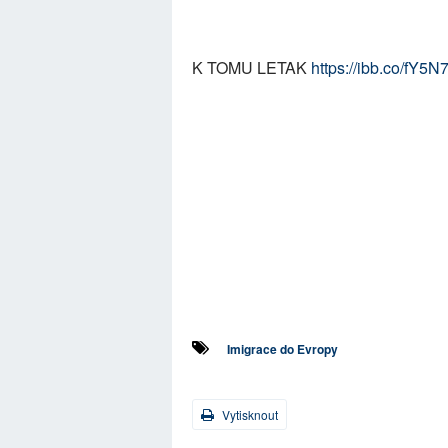
K TOMU LETAK
https://ibb.co/fY5N
Imigrace do Evropy
Vytisknout