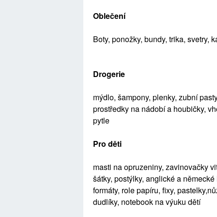
Oblečen
í
Boty, ponožky, bundy, trika, svetry, k
Drogerie
m
ýdlo
,
šampony, plenky, zubní past
prostředky na nádobí a houbičky, v
pytle
Pro děti
masti na opruzeniny, zavinovačky v
šátky
,
postýlky
,
anglické a německé 
formáty
,
role papíru
,
fixy, pastelky,n
dudlíky
,
notebook na výuku dětí