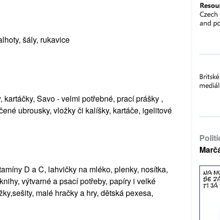
alhoty, š
ály
,
rukavice
y,
kartáčky, Savo - velmi potřebné
,
prací prášky ,
hčené ubrousky
,
vložky či kalíšky, kartáče, igelitové
Polit
Marč
itamín
y
D
a C,
lahvičky na mléko
,
plenky
,
nosítka,
knihy
,
výtvarné a psací potřeby, papíry i velké
ůžky,sešity, malé hračky a hry, dětská pexesa
,