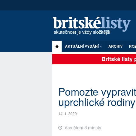
AKTUÁLNÍ VYDÁNÍ
ARCHIV
RO
Britské listy pl
Pomozte vypravi
uprchlické rodiny
14. 1. 2020
čas čtení 3 minuty