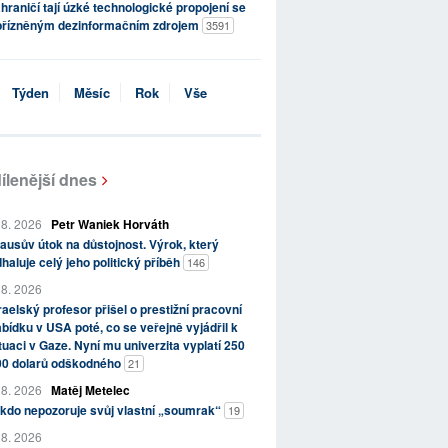
hraničí tají úzké technologické propojení se
přízněným dezinformačním zdrojem
3591
Týden
Měsíc
Rok
Vše
ílenější dnes
 8. 2026
Petr Waniek Horváth
ausův útok na důstojnost. Výrok, který
haluje celý jeho politický příběh
146
 8. 2026
raelský profesor přišel o prestižní pracovní
bídku v USA poté, co se veřejně vyjádřil k
tuaci v Gaze. Nyní mu univerzita vyplatí 250
00 dolarů odškodného
21
 8. 2026
Matěj Metelec
kdo nepozoruje svůj vlastní „soumrak“
19
 8. 2026