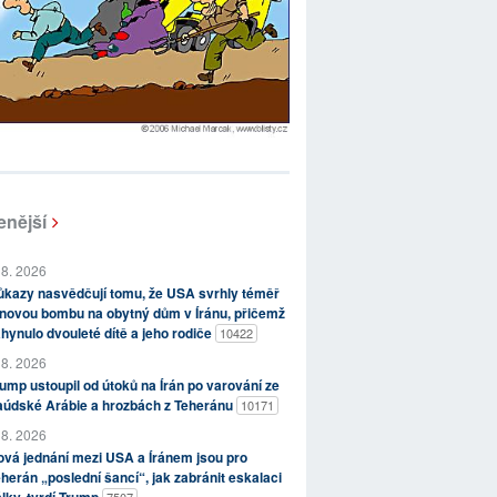
enější
 8. 2026
kazy nasvědčují tomu, že USA svrhly téměř
novou bombu na obytný dům v Íránu, přičemž
hynulo dvouleté dítě a jeho rodiče
10422
 8. 2026
ump ustoupil od útoků na Írán po varování ze
aúdské Arábie a hrozbách z Teheránu
10171
 8. 2026
vá jednání mezi USA a Íránem jsou pro
herán „poslední šancí“, jak zabránit eskalaci