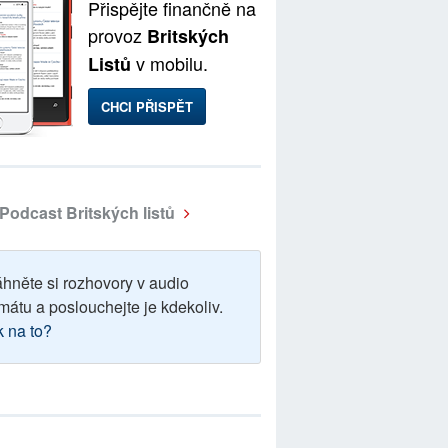
Přispějte finančně na
provoz
Britských
v mobilu.
Listů
CHCI PŘISPĚT
Podcast Britských listů
áhněte si rozhovory v audio
mátu a poslouchejte je kdekoliv.
k na to?