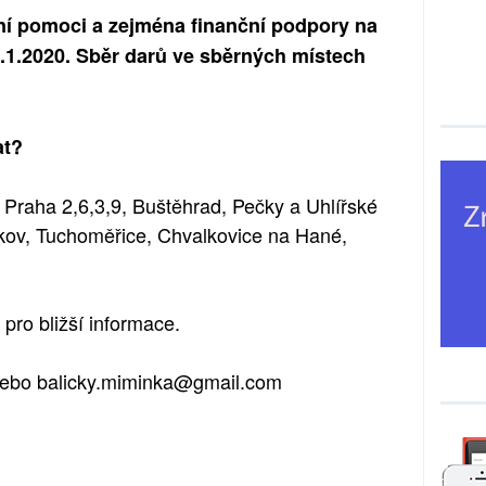
lní pomoci a zejména finanční podpory na
.1.2020.
Sběr darů ve sběrných místech
at?
 Praha 2,6,3,9, Buštěhrad, Pečky a Uhlířské
kov, Tuchoměřice, Chvalkovice na Hané,
 pro bližš
í
informace.
nebo
balicky.miminka@gmail.com