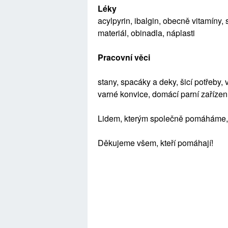
Léky
acylpyrin, ibalgin, obecně vitamíny, s
materiál
,
obinadla
,
náplasti
Pracovní věci
stany, spacáky a deky
,
šicí potřeby, 
varné konvice
,
domácí parní zařízen
Lidem, kter
ý
m společně pom
á
h
á
me,
Děkujeme všem, kteří pomáhají
!