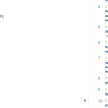
vá
2.
P
7Fj
za
s
5.
Zá
4
7.
Kl
od
4.
Op
Am
i
4.
In
3.
S
0
3.
Kl