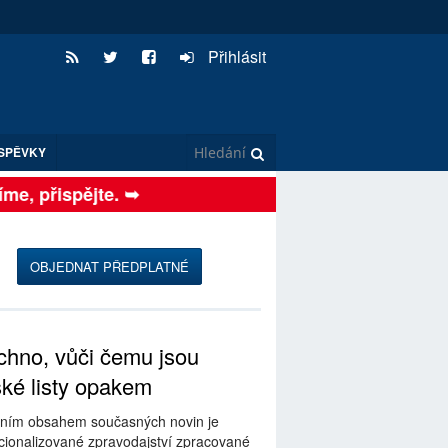
Přihlásit
SPĚVKY
e, přispějte. ➥
OBJEDNAT PŘEDPLATNÉ
hno, vůči čemu jsou
ské listy opakem
ním obsahem současných novin je
ionalizované zpravodajství zpracované