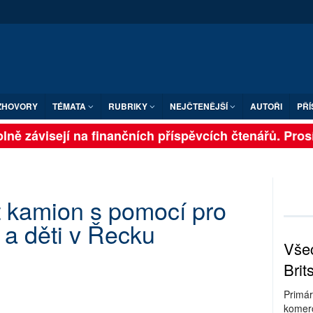
ZHOVORY
TÉMATA
RUBRIKY
NEJČTENĚJŠÍ
AUTOŘI
PŘÍ
ně závisejí na finančních příspěvcích čtenářů. Prosím
t kamion s pomocí pro
 a děti v Řecku
Všec
Brit
Primár
komerc