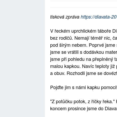
tisková zpráva
https://diavata-
V řeck
ém uprchlickém táboře Dia
bez rodičů. Nemají téměř nic, č
pod širým nebem.
Poprvé jsme s
jsme se vrátili s dodávkou mate
jsme při pohledu na přeplněný t
malou kapkou. Navíc teploty již
a obuv. Rozhodli jsme se dovézt
Pojďte jim s námi kapku pomoci
"Z potůčku potok, z říčky řeka." 
koncem prosince jsme do Diavat