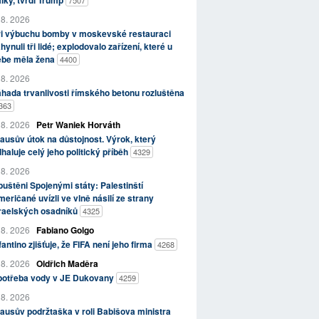
lky, tvrdí Trump
7507
 8. 2026
ři výbuchu bomby v moskevské restauraci
hynuli tři lidé; explodovalo zařízení, které u
ebe měla žena
4400
 8. 2026
hada trvanlivosti římského betonu rozluštěna
363
 8. 2026
Petr Waniek Horváth
ausův útok na důstojnost. Výrok, který
haluje celý jeho politický příběh
4329
 8. 2026
uštěni Spojenými státy: Palestinští
eričané uvízli ve vlně násilí ze strany
zraelských osadníků
4325
 8. 2026
Fabiano Golgo
fantino zjišťuje, že FIFA není jeho firma
4268
 8. 2026
Oldřich Maděra
potřeba vody v JE Dukovany
4259
 8. 2026
ausův podržtaška v roli Babišova ministra