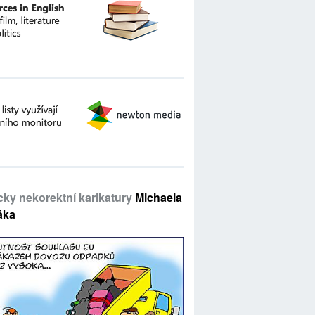
icky nekorektní karikatury
Michaela
áka