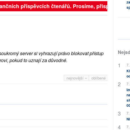
za
finančních příspěvcích čtenářů. Prosíme, přispějte. ➥
s
Nejsd
soukromý server si vyhrazují právo blokovat přístup
rovi, pokud to uznají za důvodné.
7.
Kl
od
nejnovější
oblíbené
7.
Iz
na
si
0
7.
Ni
7.