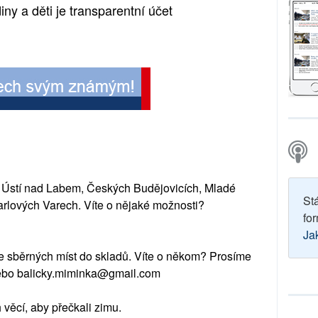
diny a děti
je transparentní účet
, Ústí nad Labem, Českých Budějovicích, Mladé
St
Karlových Varech. Víte o nějaké možnosti?
for
Ja
ze sběrných míst do skladů. Víte o někom? Prosíme
nebo balicky.miminka@gmail.com
h věc
í
, aby přečkali zimu.