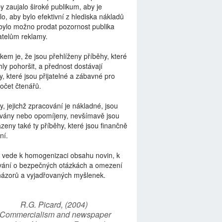
by zaujalo široké publikum, aby je
lo, aby bylo efektivní z hlediska nákladů
bylo možno prodat pozornost publika
telům reklamy.
kem je, že jsou přehlíženy příběhy, které
ly pohoršit, a přednost dostávají
y, které jsou přijatelné a zábavné pro
počet čtenářů.
y, jejichž zpracování je nákladné, jsou
vány nebo opomíjeny, nevšímavě jsou
zeny také ty příběhy, které jsou finančně
ní.
 vede k homogenizaci obsahu novin, k
vání o bezpečných otázkách a omezení
názorů a vyjadřovaných myšlenek.
R.G. Picard, (2004)
“Commercialism and newspaper