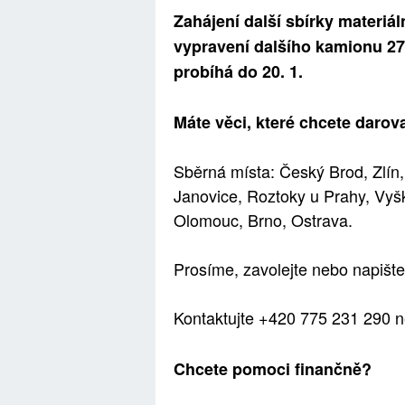
Zahájení další sbírky materiá
vypravení dalšího kamionu
27
probíhá do 20. 1.
M
á
te věci, kter
é
chcete darov
Sběrná místa
:
Český Brod, Zlín,
Janovice, Roztoky u Prahy, Vyš
Olomouc, Brno, Ostrava.
Pros
í
me, zavolejte nebo napište
Kontaktujte
+420 775 231 290 
Chcete pomoci finančně?