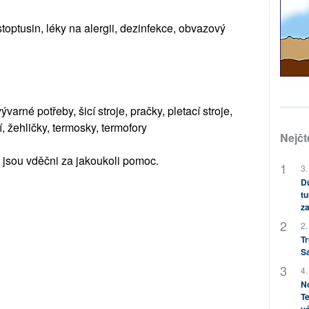
toptusin, léky na alergii
,
dezinfekce
,
obvazový
vývarné potřeby, šicí stroje
,
pračky, pletací stroje
,
í
,
žehličky, termosky, termofory
Nejčt
 jsou vděčni za jakoukoli pomoc.
3.
Dů
tu
za
2.
Tr
S
4.
No
Te