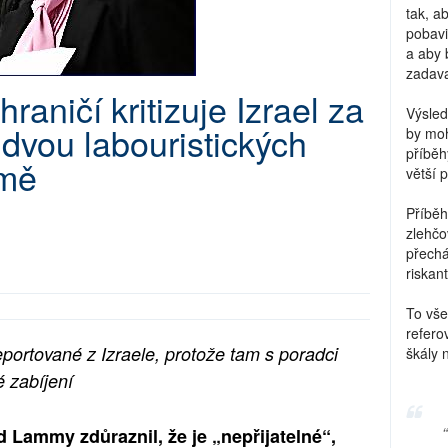
tak, a
pobavi
a aby 
zadava
hraničí kritizuje Izrael za
Výsled
 dvou labouristických
by moh
příběh
emě
větší 
Příběh
zlehčo
přechá
riskant
To vše
refero
eportované z Izraele, protože tam s poradci
škály 
é zabíjení
d Lammy zdůraznil, že je „nepřijatelné“,