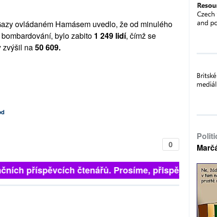
u Gazy ovládaném Hamásem uvedlo, že od minulého
ní bombardování, bylo zabito
1 249 lidí
, čímž se
y zvýšil na
50 609.
od
Polit
0
Marč
finančních příspěvcích čtenářů. Prosíme, přispějte. ➥