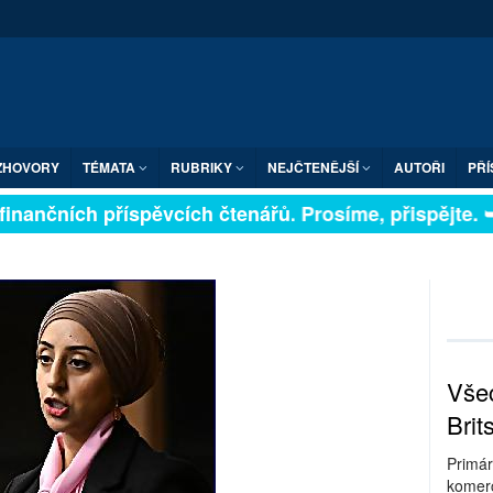
ZHOVORY
TÉMATA
RUBRIKY
NEJČTENĚJŠÍ
AUTOŘI
PŘÍ
inančních příspěvcích čtenářů. Prosíme, přispějte. ➥
Všec
Brit
Primár
komerc