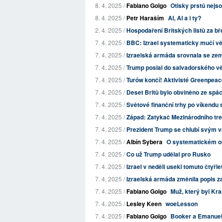
8. 4. 2025 /
Fabiano Golgo
Otisky prstů nejso
8. 4. 2025 /
Petr Haraším
AI, AI a i ty?
2. 4. 2025 /
Hospodaření Britských listů za b
7. 4. 2025 /
BBC: Izrael systematicky mučí v
7. 4. 2025 /
Izraelská armáda srovnala se zemí
7. 4. 2025 /
Trump poslal do salvadorského věz
7. 4. 2025 /
Turów končí! Aktivisté Greenpeace 
7. 4. 2025 /
Deset Britů bylo obviněno ze spác
7. 4. 2025 /
Světové finanční trhy po víkendu
7. 4. 2025 /
Západ: Zatykač Mezinárodního trest
7. 4. 2025 /
Prezident Trump se chlubí svým v
7. 4. 2025 /
Albín Sybera
O systematickém ok
7. 4. 2025 /
Co už Trump udělal pro Rusko
7. 4. 2025 /
Izrael v neděli usekl tomuto čtyřl
7. 4. 2025 /
Izraelská armáda změnila popis zab
7. 4. 2025 /
Fabiano Golgo
Muž, který byl Kr
7. 4. 2025 /
Lesley Keen
woeLesson
7. 4. 2025 /
Fabiano Golgo
Booker a Emanuel 