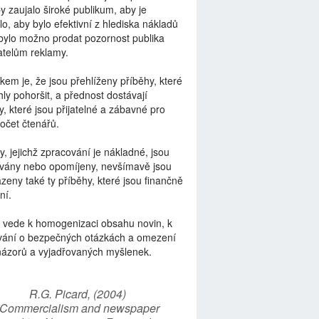
by zaujalo široké publikum, aby je
lo, aby bylo efektivní z hlediska nákladů
bylo možno prodat pozornost publika
telům reklamy.
kem je, že jsou přehlíženy příběhy, které
ly pohoršit, a přednost dostávají
y, které jsou přijatelné a zábavné pro
počet čtenářů.
y, jejichž zpracování je nákladné, jsou
vány nebo opomíjeny, nevšímavě jsou
zeny také ty příběhy, které jsou finančně
ní.
 vede k homogenizaci obsahu novin, k
vání o bezpečných otázkách a omezení
názorů a vyjadřovaných myšlenek.
R.G. Picard, (2004)
“Commercialism and newspaper