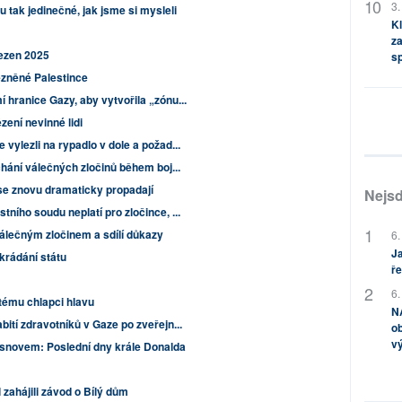
3.
u tak jedinečné, jak jsme si mysleli
Kl
za
řezen 2025
s
ězněné Palestince
 hranice Gazy, aby vytvořila „zónu...
ení nevinné lidi
vylezli na rypadlo v dole a požad...
hání válečných zločinů během boj...
 se znovu dramaticky propadají
Nejsd
ního soudu neplatí pro zločince, ...
álečným zločinem a sdílí důkazy
6.
Ja
rádání státu
ře
6.
etému chlapci hlavu
NA
ití zdravotníků v Gaze po zveřejn...
ob
v
asnovem: Poslední dny krále Donalda
zahájili závod o Bílý dům