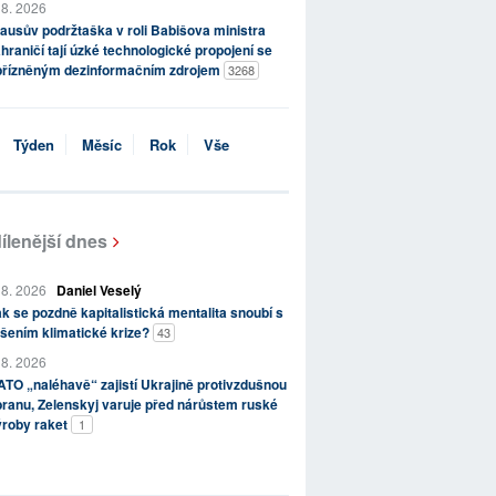
 8. 2026
ausův podržtaška v roli Babišova ministra
hraničí tají úzké technologické propojení se
přízněným dezinformačním zdrojem
3268
Týden
Měsíc
Rok
Vše
ílenější dnes
 8. 2026
Daniel Veselý
k se pozdně kapitalistická mentalita snoubí s
šením klimatické krize?
43
 8. 2026
TO „naléhavě“ zajistí Ukrajině protivzdušnou
ranu, Zelenskyj varuje před nárůstem ruské
ýroby raket
1