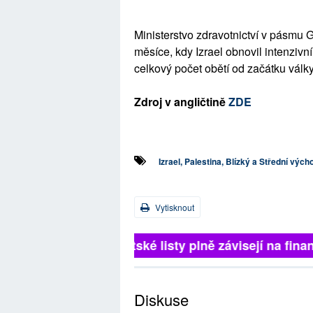
Ministerstvo zdravotnictví v pásm
měsíce, kdy Izrael obnovil intenziv
celkový počet obětí od začátku válk
Zdroj v angličtině
ZDE
Izrael, Palestina, Blízký a Střední vých
Vytisknout
Britské listy plně závisejí na 
Diskuse