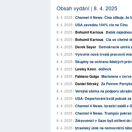
Obsah vydání | 8. 4. 2025
8. 4. 2025 /
Channel 4 News: Čína slibuje, že 
8. 4. 2025 /
USA zavedou 104% clo na Čínu
8. 4. 2025 /
Bohumil Kartous
Babiš najednou 
8. 4. 2025 /
Bohumil Kartous
Cla se citelně 
8. 4. 2025 /
Derek Sayer
Demokracie umírá za 
8. 4. 2025 /
Vytvořte nová trvalá pracovní míst
8. 4. 2025 /
Skupiny na ochranu lidských práv 
8. 4. 2025 /
Lesley Keen
doDeck
8. 4. 2025 /
Fabiano Golgo
Marioneta v červe
8. 4. 2025 /
Daniel Stirský
Za Petrem Partyk
8. 4. 2025 /
Veřejná sbírka na podporu ukrajin
8. 4. 2025 /
USA: Deportováni kvůli pokutě za 
8. 4. 2025 /
Channel 4 News: Izraelci zabili v G
7. 4. 2025 /
Channel 4 News: Trumpův pokraču
8. 4. 2025 /
Zdravotníci v Gaze byli stříleni do
8. 4. 2025 /
Izraelský útok na nemocniční tábor