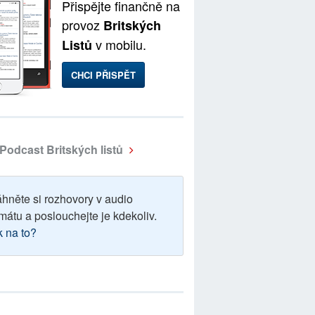
Přispějte finančně na
provoz
Britských
v mobilu.
Listů
CHCI PŘISPĚT
Podcast Britských listů
áhněte si rozhovory v audio
mátu a poslouchejte je kdekoliv.
k na to?