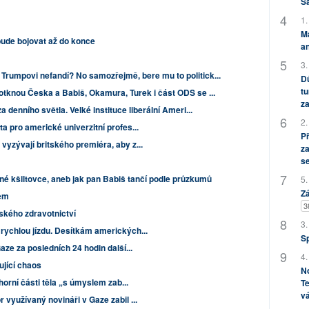
S
1.
M
bude bojovat až do konce
an
3.
Trumpovi nefandí? No samozřejmě, bere mu to politick...
Dů
tu
dotknou Česka a Babiš, Okamura, Turek i část ODS se ...
za
denního světla. Velké instituce liberální Ameri...
2.
a pro americké univerzitní profes...
P
vyzývají britského premiéra, aby z...
za
s
né kšiltovce, aneb jak pan Babiš tančí podle průzkumů
5.
Zá
em
3
ského zdravotnictví
3.
rychlou jízdu. Desítkám amerických...
S
aze za posledních 24 hodin další...
4.
jící chaos
No
 horní části těla „s úmyslem zab...
Te
vá
 využívaný novináři v Gaze zabil ...