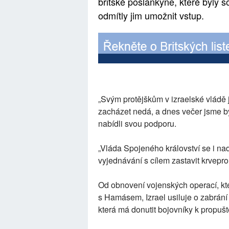
britské poslankyně, které byly s
odmítly jim umožnit vstup.
„Svým protějškům v izraelské vládě j
zacházet nedá, a dnes večer jsme b
nabídli svou podporu.
„Vláda Spojeného království se i nad
vyjednávání s cílem zastavit krveprol
Od obnovení vojenských operací, kter
s Hamásem, Izrael usiluje o zabrání
která má donutit bojovníky k propuštěn