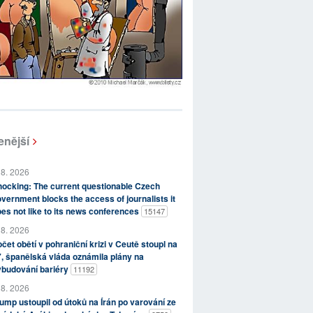
enější
 8. 2026
ocking: The current questionable Czech
vernment blocks the access of journalists it
es not like to its news conferences
15147
 8. 2026
čet obětí v pohraniční krizi v Ceutě stoupl na
, španělská vláda oznámila plány na
ybudování bariéry
11192
 8. 2026
ump ustoupil od útoků na Írán po varování ze