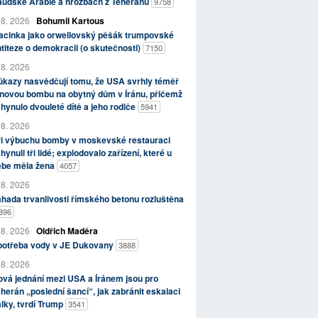
aúdské Arábie a hrozbách z Teheránu
9758
 8. 2026
Bohumil Kartous
acinka jako orwellovský pěšák trumpovské
titeze o demokracii (o skutečnosti)
7150
 8. 2026
kazy nasvědčují tomu, že USA svrhly téměř
novou bombu na obytný dům v Íránu, přičemž
hynulo dvouleté dítě a jeho rodiče
5941
 8. 2026
ři výbuchu bomby v moskevské restauraci
hynuli tři lidé; explodovalo zařízení, které u
ebe měla žena
4057
 8. 2026
hada trvanlivosti římského betonu rozluštěna
896
 8. 2026
Oldřich Maděra
potřeba vody v JE Dukovany
3888
 8. 2026
vá jednání mezi USA a Íránem jsou pro
herán „poslední šancí“, jak zabránit eskalaci
lky, tvrdí Trump
3541