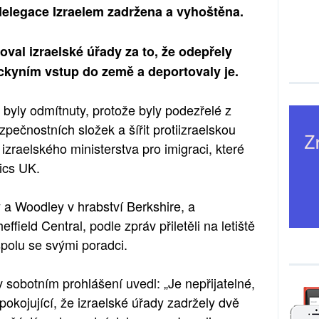
delegace Izraelem zadržena a vyhoštěna.
zoval izraelské úřady za to, že odepřely
kyním vstup do země a deportovaly je.
yly odmítnuty, protože byly podezřelé z
pečnostních složek a šířit protiizraelskou
 izraelského ministerstva pro imigraci, které
ics UK.
 a Woodley v hrabství Berkshire, a
eld Central, podle zpráv přiletěli na letiště
polu se svými poradci.
 sobotním prohlášení uvedl: „Je nepřijatelné,
okojující, že izraelské úřady zadržely dvě