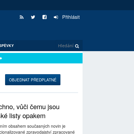
Přihlásit
SPĚVKY
OBJEDNAT PŘEDPLATNÉ
hno, vůči čemu jsou
ské listy opakem
ním obsahem současných novin je
ionalizované zpravodajství zpracované