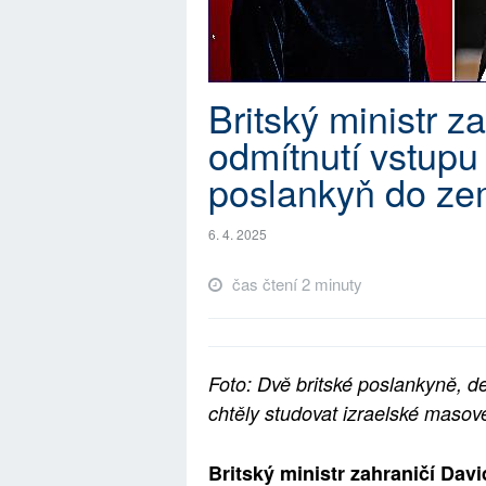
Britský ministr za
odmítnutí vstupu
poslankyň do z
6. 4. 2025
čas čtení 2 minuty
Foto: Dvě britské poslankyně, d
chtěly studovat izraelské masov
Britský ministr zahraničí Davi