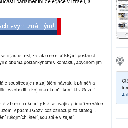
oučástí parlamentní delegace v Izraeli, a
sem jasně řekl, že takto se s britskými poslanci
yli s oběma poslankyněmi v kontaktu, abychom jim
St
ále soustřeďuje na zajištění návratu k příměří a
for
ití, osvobodit rukojmí a ukončit konflikt v Gaze.“
Ja
é v březnu ukončily krátce trvající příměří ve válce
 území v pásmu Gazy, což označuje za strategii,
í rukojmích, kteří jsou stále v zajetí.