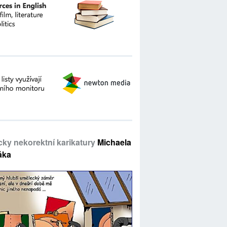
icky nekorektní karikatury
Michaela
áka