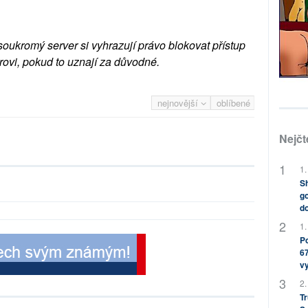
soukromý server si vyhrazují právo blokovat přístup
rovi, pokud to uznají za důvodné.
nejnovější
oblíbené
Nejčt
1.
Sh
go
do
1.
Po
67
v
2.
Tr