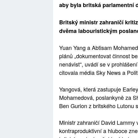
aby byla britská parlamentní 
Britský ministr zahraničí kriti
dvěma labouristickým poslanc
Yuan Yang a Abtisam Mohamed b
plánů „dokumentovat činnost bez
nenávist“, uvádí se v prohlášení
citovala média Sky News a Polit
Yangová, která zastupuje Earley
Mohamedová, poslankyně za Sheffi
Ben Gurion z britského Lutonu s
Ministr zahraničí David Lammy v
kontraproduktivní a hluboce znep