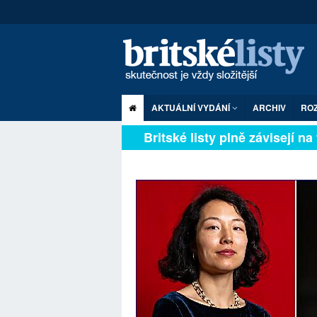
AKTUÁLNÍ VYDÁNÍ
ARCHIV
RO
Britské listy plně závisejí na f