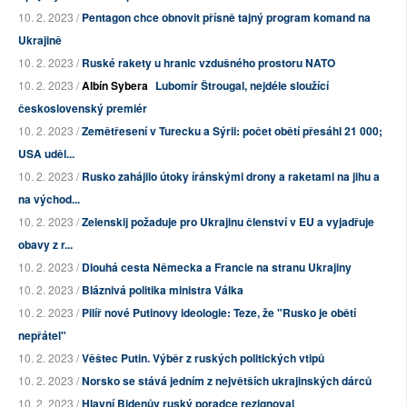
10. 2. 2023 /
Pentagon chce obnovit přísně tajný program komand na
Ukrajině
10. 2. 2023 /
Ruské rakety u hranic vzdušného prostoru NATO
10. 2. 2023 /
Albín Sybera
Lubomír Štrougal, nejdéle sloužící
československý premiér
10. 2. 2023 /
Zemětřesení v Turecku a Sýrii: počet obětí přesáhl 21 000;
USA uděl...
10. 2. 2023 /
Rusko zahájilo útoky íránskými drony a raketami na jihu a
na východ...
10. 2. 2023 /
Zelenskij požaduje pro Ukrajinu členství v EU a vyjadřuje
obavy z r...
10. 2. 2023 /
Dlouhá cesta Německa a Francie na stranu Ukrajiny
10. 2. 2023 /
Bláznivá politika ministra Válka
10. 2. 2023 /
Pilíř nové Putinovy ideologie: Teze, že "Rusko je obětí
nepřátel"
10. 2. 2023 /
Věštec Putin. Výběr z ruských politických vtipů
10. 2. 2023 /
Norsko se stává jedním z největších ukrajinských dárců
10. 2. 2023 /
Hlavní Bidenův ruský poradce rezignoval