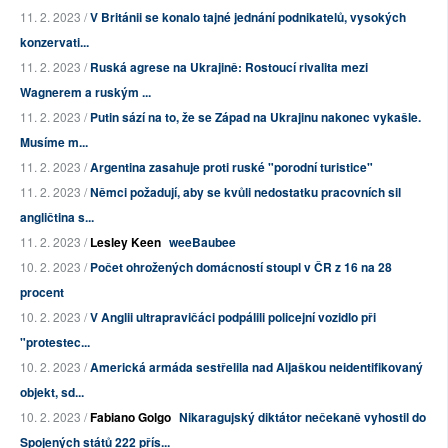
11. 2. 2023 /
V Británii se konalo tajné jednání podnikatelů, vysokých
konzervati...
11. 2. 2023 /
Ruská agrese na Ukrajině: Rostoucí rivalita mezi
Wagnerem a ruským ...
11. 2. 2023 /
Putin sází na to, že se Západ na Ukrajinu nakonec vykašle.
Musíme m...
11. 2. 2023 /
Argentina zasahuje proti ruské "porodní turistice"
11. 2. 2023 /
Němci požadují, aby se kvůli nedostatku pracovních sil
angličtina s...
11. 2. 2023 /
Lesley Keen
weeBaubee
10. 2. 2023 /
Počet ohrožených domácností stoupl v ČR z 16 na 28
procent
10. 2. 2023 /
V Anglii ultrapravičáci podpálili policejní vozidlo při
"protestec...
10. 2. 2023 /
Americká armáda sestřelila nad Aljaškou neidentifikovaný
objekt, sd...
10. 2. 2023 /
Fabiano Golgo
Nikaragujský diktátor nečekaně vyhostil do
Spojených států 222 přís...