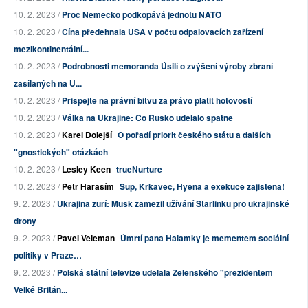
10. 2. 2023 /
Proč Německo podkopává jednotu NATO
10. 2. 2023 /
Čína předehnala USA v počtu odpalovacích zařízení
mezikontinentální...
10. 2. 2023 /
Podrobnosti memoranda Úsilí o zvýšení výroby zbraní
zasílaných na U...
10. 2. 2023 /
Přispějte na právní bitvu za právo platit hotovostí
10. 2. 2023 /
Válka na Ukrajině: Co Rusko udělalo špatně
10. 2. 2023 /
Karel Dolejší
O pořadí priorit českého státu a dalších
"gnostických" otázkách
10. 2. 2023 /
Lesley Keen
trueNurture
10. 2. 2023 /
Petr Haraším
Sup, Krkavec, Hyena a exekuce zajištěna!
9. 2. 2023 /
Ukrajina zuří: Musk zamezil užívání Starlinku pro ukrajinské
drony
9. 2. 2023 /
Pavel Veleman
Úmrtí pana Halamky je mementem sociální
politiky v Praze…
9. 2. 2023 /
Polská státní televize udělala Zelenského "prezidentem
Velké Britán...