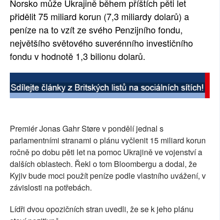
Norsko může Ukrajině během příštích pěti let
SOCIÁLNÍ SÍTĚ
přidělit 75 miliard korun (7,3 miliardy dolarů) a
peníze na to vzít ze svého Penzijního fondu,
RUBRIKY
největšího světového suverénního investičního
fondu v hodnotě 1,3 bilionu dolarů.
PLNÁ VERZE STRÁNEK
Premiér Jonas Gahr Støre v pondělí jednal s
parlamentními stranami o plánu vyčlenit 15 miliard korun
ročně po dobu pěti let na pomoc Ukrajině ve vojenství a
dalších oblastech. Řekl o tom Bloombergu a dodal, že
Kyjiv bude moci použít peníze podle vlastního uvážení, v
závislosti na potřebách.
Lídři dvou opozičních stran uvedli, že se k jeho plánu