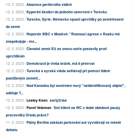
13. 2. 2023 /
Absence periferního vidění
12. 2. 2023 /
Kyperští školáci do jednoho usmrceni v Turecku
12. 2. 2023 /
Turecko, Sýrie: Německo vpustí uprchlíky po zemětřesení
do země
12. 2. 2023 /
Reportér BBC v Moskvě: "Rostoucí agrese v Rusku mě
znepokojuje - mo...
12. 2. 2023 /
Členské země EU se znovu ostře postavily proti
uprchlíkům
12. 2. 2023 /
Demokracii je třeba bránit, má-li přetrvat
12. 2. 2023 /
Turecká a syrská vláda selhávají při pomoci lidem
postiženým zemětř...
12. 2. 2023 /
Nad Kanadou byl sestřelen nový "neidentifikovaný objekt",
sděluje T...
12. 2. 2023 /
Lesley Keen
early2rise
12. 2. 2023 /
Pavel Veleman
Smí klient na WC v době obědové pauzy
pracovníků Úřadu práce?
11. 2. 2023 /
Plány Berlína zakázat parkování aut vyvolávají ve městě
debatu