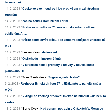
blouzní o ok...
14. 2. 2023 /
Česko ve své moudrosti jde proti všem mezinárodním
trendům
14. 2. 2023 /
Začíná soud s Dominikem Ferim
14. 2. 2023 /
Praha se umístila na 73. místě co do vstřícnosti vůči
cyklistům. An...
14. 2. 2023 /
Sýrie: Zoufalství v Idlíbu, kde zemětřesení ještě zhoršilo už
tak t...
14. 2. 2023 /
Lesley Keen
delineated
14. 2. 2023 /
O příchodu mimozemšťanů
14. 2. 2023 /
V Izraeli se konají protesty a stávky v souvislosti s
plánovanou li...
14. 2. 2023 /
Soňa Svobodová
Sugesce, nebo láska?
9. 2. 2023 /
Rozhovor Britských listů 571. Jižák, město panelů, snů a
mýtů
14. 2. 2023 /
V Anglii se začínají prodávat injekce na hubnutí - ale není to
všelék
13. 2. 2023 /
Boris Cvek
Nad cenami potravin v Otázkách V. Moravce