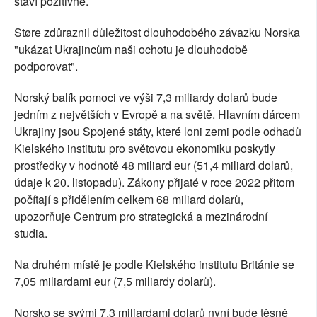
staví pozitivně.
Støre zdůraznil důležitost dlouhodobého závazku Norska
"ukázat Ukrajincům naši ochotu je dlouhodobě
podporovat".
Norský balík pomoci ve výši 7,3 miliardy dolarů bude
jedním z největších v Evropě a na světě. Hlavním dárcem
Ukrajiny jsou Spojené státy, které loni zemi podle odhadů
Kielského institutu pro světovou ekonomiku poskytly
prostředky v hodnotě 48 miliard eur (51,4 miliard dolarů,
údaje k 20. listopadu). Zákony přijaté v roce 2022 přitom
počítají s přidělením celkem 68 miliard dolarů,
upozorňuje Centrum pro strategická a mezinárodní
studia.
Na druhém místě je podle Kielského institutu Británie se
7,05 miliardami eur (7,5 miliardy dolarů).
Norsko se svými 7,3 miliardami dolarů nyní bude těsně