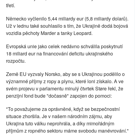
třetí.
Německo vyčlenilo 5,44 miliardy eur (5,8 miliardy dolarů).
Už v lednu také souhlasilo s tím, že Ukrajině dodá bojová
vozidla pěchoty Marder a tanky Leopard.
Evropská unie jako celek nedávno schválila poskytnutí
18 miliard eur na financování deficitu ukrajinského
rozpočtu.
Země EU vyzvaly Norsko, aby se s Ukrajinou podělilo o
významné příjmy z ropy a plynu, které loni získalo. A ve
svém projevu v parlamentu minulý čtvrtek Støre řekl, že
penzijní fond bude "dočasně" zapojen do pomoci:
"To považujeme za oprávněné, když se bezpečnostní
situace zhoršila. Je v našem národním zájmu, aby
Ukrajina tuto válku neprohrála, a díky mimořádným
příjmům z ropného sektoru máme svobodu manévrování."