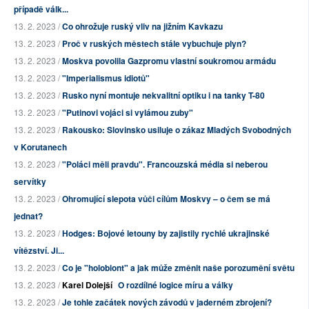
případě válk...
13. 2. 2023 /
Co ohrožuje ruský vliv na jižním Kavkazu
13. 2. 2023 /
Proč v ruských městech stále vybuchuje plyn?
13. 2. 2023 /
Moskva povolila Gazpromu vlastní soukromou armádu
13. 2. 2023 /
"Imperialismus idiotů"
13. 2. 2023 /
Rusko nyní montuje nekvalitní optiku i na tanky T-80
13. 2. 2023 /
"Putinovi vojáci si vylámou zuby"
13. 2. 2023 /
Rakousko: Slovinsko usiluje o zákaz Mladých Svobodných
v Korutanech
13. 2. 2023 /
"Poláci měli pravdu". Francouzská média si neberou
servítky
13. 2. 2023 /
Ohromující slepota vůči cílům Moskvy – o čem se má
jednat?
13. 2. 2023 /
Hodges: Bojové letouny by zajistily rychlé ukrajinské
vítězství. Ji...
13. 2. 2023 /
Co je "holobiont" a jak může změnit naše porozumění světu
13. 2. 2023 /
Karel Dolejší
O rozdílné logice míru a války
13. 2. 2023 /
Je tohle začátek nových závodů v jaderném zbrojení?