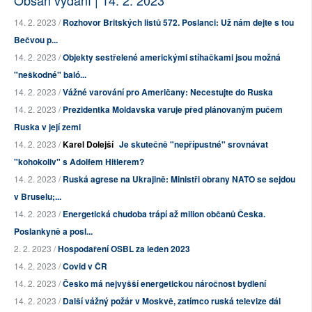
Obsah vydání | 14. 2. 2023
14. 2. 2023 /
Rozhovor Britských listů 572. Poslanci: Už nám dejte s tou
Bečvou p...
14. 2. 2023 /
Objekty sestřelené americkými stíhačkami jsou možná
"neškodné" baló...
14. 2. 2023 /
Vážné varování pro Američany: Necestujte do Ruska
14. 2. 2023 /
Prezidentka Moldavska varuje před plánovaným pučem
Ruska v její zemi
14. 2. 2023 /
Karel Dolejší
Je skutečně "nepřípustné" srovnávat
"kohokoliv" s Adolfem Hitlerem?
14. 2. 2023 /
Ruská agrese na Ukrajině: Ministři obrany NATO se sejdou
v Bruselu;...
14. 2. 2023 /
Energetická chudoba trápí až milion občanů Česka.
Poslankyně a posl...
2. 2. 2023 /
Hospodaření OSBL za leden 2023
14. 2. 2023 /
Covid v ČR
14. 2. 2023 /
Česko má nejvyšší energetickou náročnost bydlení
14. 2. 2023 /
Další vážný požár v Moskvě, zatímco ruská televize dál