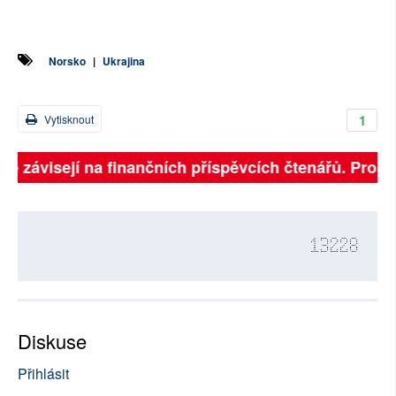
Norsko
|
Ukrajina
1
Vytisknout
ně závisejí na finančních příspěvcích čtenářů. Prosím
13228
Diskuse
Přihlásit