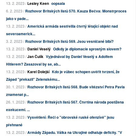
13. 2. 2023 /
Lesley Keen
oopsala
6. 2. 2023 /
Rozhovor Britských listů 570. Kauza Bečva: Monstrproces
jako v pade...
13. 2. 2023 /
Americká armáda sestřelila čtvrtý létající objekt nad
severoamerick...
3. 2. 2023 /
Rozhovor Britských listů 569. Jsou vesničané blbí?
13. 2. 2023 /
Daniel Veselý
Odkdy je diplomacie sprostým slovem?
13. 2. 2023 /
Jan Čulík
Vyjednával by Daniel Veselý s Adolfem
Hitlerem? Zasazoval by se, ab...
13. 2. 2023 /
Karel Dolejší
Kdo je vůbec schopen uvěřit tvrzení, že
Západ "překazil" Zelenskému...
30. 1. 2023 /
Rozhovor Britských listů 568. Bude vítězství Petra Pavla
znamenat p...
26. 1. 2023 /
Rozhovor Britských listů 567. Čtvrtina národa postižena
exekucemi. ...
13. 2. 2023 /
Vysvětlení: Řeči o "obrovské ruské ofenzívě" jsou
přehnané
13. 2. 2023 /
Armády Západu. Válka na Ukrajině odhaluje deficity. "V