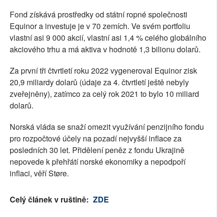
Fond získává prostředky od státní ropné společnosti
Equinor a investuje je v 70 zemích. Ve svém portfoliu
vlastní asi 9 000 akcií, vlastní asi 1,4 % celého globálního
akciového trhu a má aktiva v hodnotě 1,3 bilionu dolarů.
Za první tři čtvrtletí roku 2022 vygeneroval Equinor zisk
20,9 miliardy dolarů (údaje za 4. čtvrtletí ještě nebyly
zveřejněny), zatímco za celý rok 2021 to bylo 10 miliard
dolarů.
Norská vláda se snaží omezit využívání penzijního fondu
pro rozpočtové účely na pozadí nejvyšší inflace za
posledních 30 let. Přidělení peněz z fondu Ukrajině
nepovede k přehřátí norské ekonomiky a nepodpoří
inflaci, věří Støre.
Celý článek v ruštině:
ZDE