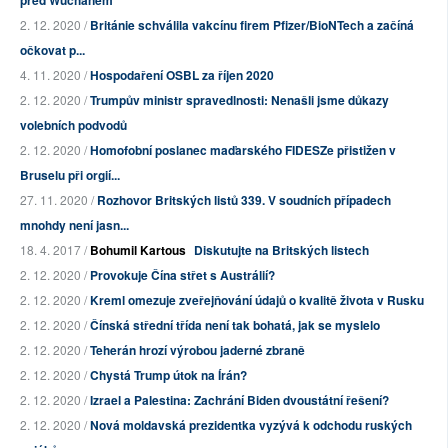
před Wuchanem
2. 12. 2020 /
Británie schválila vakcínu firem Pfizer/BioNTech a začíná
očkovat p...
4. 11. 2020 /
Hospodaření OSBL za říjen 2020
2. 12. 2020 /
Trumpův ministr spravedlnosti: Nenašli jsme důkazy
volebních podvodů
2. 12. 2020 /
Homofobní poslanec maďarského FIDESZe přistižen v
Bruselu při orgií...
27. 11. 2020 /
Rozhovor Britských listů 339. V soudních případech
mnohdy není jasn...
18. 4. 2017 /
Bohumil Kartous
Diskutujte na Britských listech
2. 12. 2020 /
Provokuje Čína střet s Austrálií?
2. 12. 2020 /
Kreml omezuje zveřejňování údajů o kvalitě života v Rusku
2. 12. 2020 /
Čínská střední třída není tak bohatá, jak se myslelo
2. 12. 2020 /
Teherán hrozí výrobou jaderné zbraně
2. 12. 2020 /
Chystá Trump útok na Írán?
2. 12. 2020 /
Izrael a Palestina: Zachrání Biden dvoustátní řešení?
2. 12. 2020 /
Nová moldavská prezidentka vyzývá k odchodu ruských