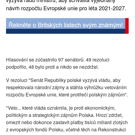
návrh rozpočtu Evropské unie pro léta 2021-2027.
SOCIÁLNÍ SÍTĚ
RUBRIKY
PLNÁ VERZE STRÁNEK
Hlasování se zúčastnilo 97 senátorů. 49 rezoluci
podpořilo, 48 bylo proti a nikdo se nezdržel.
V rezoluci "Senát Republiky polské vyzývá vládu, aby
respektovala národní zájmy a stáhla výhrůžku vetováním
rozpočtu Evropské unie, které protiřečí polským zájmům".
"Veto... které vláda oznámila, je proti ekonomickým,
politickým a strategickým zájmům Polska. Hrozí zdržet,
omezit nebo dokonce zastavit platby tisíců miliard zlotých
z evropských fondů Polsku, včetně těch na Rekonstrukci