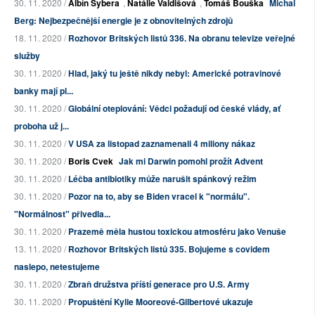
30. 11. 2020 /
Albín Sybera
,
Natálie Valdišová
,
Tomáš Bouška
Michal
Berg: Nejbezpečnější energie je z obnovitelných zdrojů
18. 11. 2020 /
Rozhovor Britských listů 336. Na obranu televize veřejné
služby
30. 11. 2020 /
Hlad, jaký tu ještě nikdy nebyl: Americké potravinové
banky mají pl...
30. 11. 2020 /
Globální oteplování: Vědci požadují od české vlády, ať
proboha už j...
30. 11. 2020 /
V USA za listopad zaznamenali 4 miliony nákaz
30. 11. 2020 /
Boris Cvek
Jak mi Darwin pomohl prožít Advent
30. 11. 2020 /
Léčba antibiotiky může narušit spánkový režim
30. 11. 2020 /
Pozor na to, aby se Biden vracel k "normálu".
"Normálnost" přivedla...
30. 11. 2020 /
Prazemě měla hustou toxickou atmosféru jako Venuše
13. 11. 2020 /
Rozhovor Britských listů 335. Bojujeme s covidem
naslepo, netestujeme
30. 11. 2020 /
Zbraň družstva příští generace pro U.S. Army
30. 11. 2020 /
Propuštění Kylie Mooreové-Gilbertové ukazuje