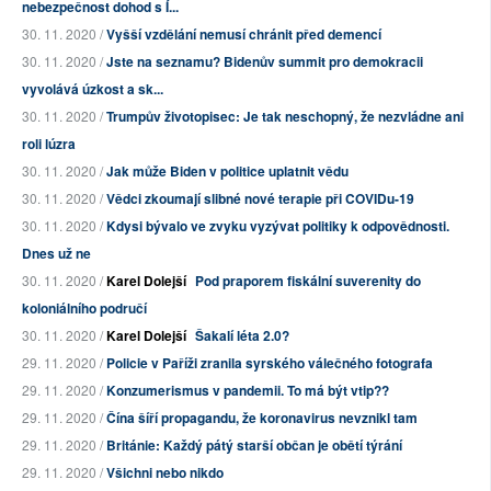
nebezpečnost dohod s Í...
30. 11. 2020 /
Vyšší vzdělání nemusí chránit před demencí
30. 11. 2020 /
Jste na seznamu? Bidenův summit pro demokracii
vyvolává úzkost a sk...
30. 11. 2020 /
Trumpův životopisec: Je tak neschopný, že nezvládne ani
roli lúzra
30. 11. 2020 /
Jak může Biden v politice uplatnit vědu
30. 11. 2020 /
Vědci zkoumají slibné nové terapie při COVIDu-19
30. 11. 2020 /
Kdysi bývalo ve zvyku vyzývat politiky k odpovědnosti.
Dnes už ne
30. 11. 2020 /
Karel Dolejší
Pod praporem fiskální suverenity do
koloniálního područí
30. 11. 2020 /
Karel Dolejší
Šakalí léta 2.0?
29. 11. 2020 /
Policie v Paříži zranila syrského válečného fotografa
29. 11. 2020 /
Konzumerismus v pandemii. To má být vtip??
29. 11. 2020 /
Čína šíří propagandu, že koronavirus nevznikl tam
29. 11. 2020 /
Británie: Každý pátý starší občan je obětí týrání
29. 11. 2020 /
Všichni nebo nikdo