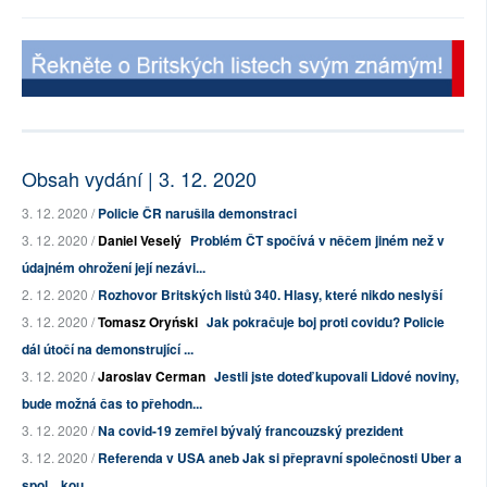
Obsah vydání | 3. 12. 2020
3. 12. 2020 /
Policie ČR narušila demonstraci
3. 12. 2020 /
Daniel Veselý
Problém ČT spočívá v něčem jiném než v
údajném ohrožení její nezávi...
2. 12. 2020 /
Rozhovor Britských listů 340. Hlasy, které nikdo neslyší
3. 12. 2020 /
Tomasz Oryński
Jak pokračuje boj proti covidu? Policie
dál útočí na demonstrující ...
3. 12. 2020 /
Jaroslav Cerman
Jestli jste doteď kupovali Lidové noviny,
bude možná čas to přehodn...
3. 12. 2020 /
Na covid-19 zemřel bývalý francouzský prezident
3. 12. 2020 /
Referenda v USA aneb Jak si přepravní společnosti Uber a
spol. „kou...