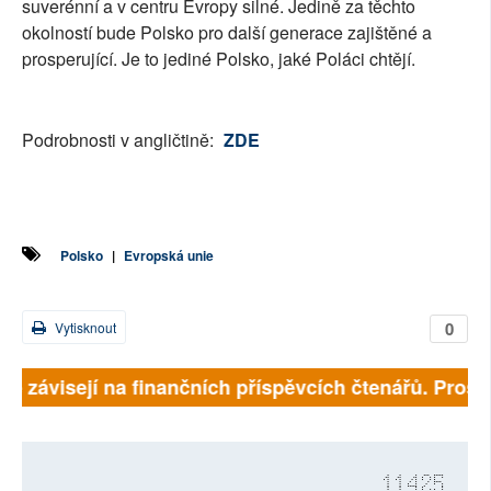
suverénní a v centru Evropy silné. Jedině za těchto
okolností bude Polsko pro další generace zajištěné a
prosperující. Je to jediné Polsko, jaké Poláci chtějí.
Podrobnosti v angličtině:
ZDE
Polsko
|
Evropská unie
0
Vytisknout
ně závisejí na finančních příspěvcích čtenářů. Prosím
11425