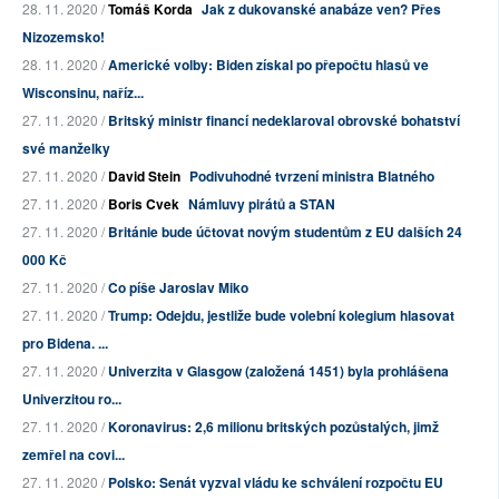
28. 11. 2020 /
Tomáš Korda
Jak z dukovanské anabáze ven? Přes
Nizozemsko!
28. 11. 2020 /
Americké volby: Biden získal po přepočtu hlasů ve
Wisconsinu, naříz...
27. 11. 2020 /
Britský ministr financí nedeklaroval obrovské bohatství
své manželky
27. 11. 2020 /
David Stein
Podivuhodné tvrzení ministra Blatného
27. 11. 2020 /
Boris Cvek
Námluvy pirátů a STAN
27. 11. 2020 /
Británie bude účtovat novým studentům z EU dalších 24
000 Kč
27. 11. 2020 /
Co píše Jaroslav Miko
27. 11. 2020 /
Trump: Odejdu, jestliže bude volební kolegium hlasovat
pro Bidena. ...
27. 11. 2020 /
Univerzita v Glasgow (založená 1451) byla prohlášena
Univerzitou ro...
27. 11. 2020 /
Koronavirus: 2,6 milionu britských pozůstalých, jimž
zemřel na covi...
27. 11. 2020 /
Polsko: Senát vyzval vládu ke schválení rozpočtu EU