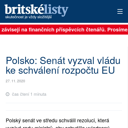
 závisejí na finančních příspěvcích čtenářů. Prosíme, 
PŘIHLÁSIT
AKTUÁLNÍ VYDÁNÍ
ARCHIV
Polsko: Senát vyzval vládu
ke schválení rozpočtu EU
ROZHOVORY
27. 11. 2020
TÉMATA
čas čtení 1 minuta
NEJČTENĚJŠÍ ZA 7 DNÍ
AUTOŘI
Polský senát ve středu schválil rezoluci, která
PŘÍSPĚVKY NA PROVOZ
vyzývá radu ministrů, aby schválila vyjednaný