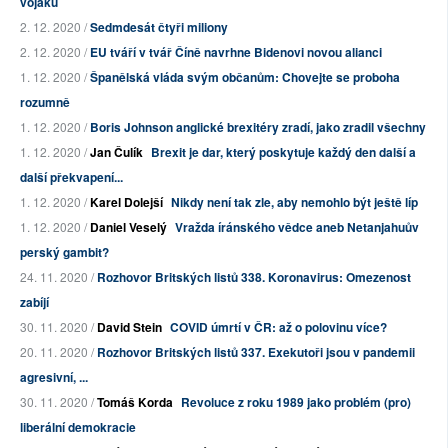
vojáků
2. 12. 2020 /
Sedmdesát čtyři miliony
2. 12. 2020 /
EU tváří v tvář Číně navrhne Bidenovi novou alianci
1. 12. 2020 /
Španělská vláda svým občanům: Chovejte se proboha
rozumně
1. 12. 2020 /
Boris Johnson anglické brexitéry zradí, jako zradil všechny
1. 12. 2020 /
Jan Čulík
Brexit je dar, který poskytuje každý den další a
další překvapení...
1. 12. 2020 /
Karel Dolejší
Nikdy není tak zle, aby nemohlo být ještě líp
1. 12. 2020 /
Daniel Veselý
Vražda íránského vědce aneb Netanjahuův
perský gambit?
24. 11. 2020 /
Rozhovor Britských listů 338. Koronavirus: Omezenost
zabíjí
30. 11. 2020 /
David Stein
COVID úmrtí v ČR: až o polovinu více?
20. 11. 2020 /
Rozhovor Britských listů 337. Exekutoři jsou v pandemii
agresivní, ...
30. 11. 2020 /
Tomáš Korda
Revoluce z roku 1989 jako problém (pro)
liberální demokracie