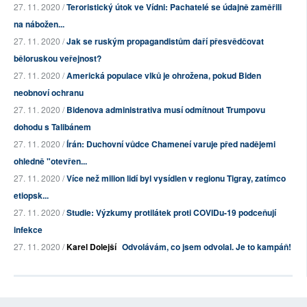
27. 11. 2020 /
Teroristický útok ve Vídni: Pachatelé se údajně zaměřili
na nábožen...
27. 11. 2020 /
Jak se ruským propagandistům daří přesvědčovat
běloruskou veřejnost?
27. 11. 2020 /
Americká populace vlků je ohrožena, pokud Biden
neobnoví ochranu
27. 11. 2020 /
Bidenova administrativa musí odmítnout Trumpovu
dohodu s Talibánem
27. 11. 2020 /
Írán: Duchovní vůdce Chameneí varuje před nadějemi
ohledně "otevřen...
27. 11. 2020 /
Více než milion lidí byl vysídlen v regionu Tigray, zatímco
etiopsk...
27. 11. 2020 /
Studie: Výzkumy protilátek proti COVIDu-19 podceňují
infekce
27. 11. 2020 /
Karel Dolejší
Odvolávám, co jsem odvolal. Je to kampáň!