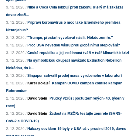
3. 12. 2020 /
Nike a Coca Cola lobbují proti zákonu, který má zakázat
dovoz zboží...
3. 12. 2020 /
Připraví koronavirus o moc také izraelského premiéra
Netanjahua?
2. 12. 2020 /
"Trumpe, přestaň vyvolávat násilí. Někdo zemře."
3. 12. 2020 /
Proč USA nevedou válku proti globálnímu oteplování?
3. 12. 2020 /
Česká republika a její nečinnost tváří v tvář klimatické krizi
3. 12. 2020 /
Na symbolickou okupaci navázalo Extinction Rebellion
blokádou, do k...
2. 12. 2020 /
Singapur schválil prodej masa vyrobeného v laboratoři
2. 12. 2020 /
Karel Dolejší
Kampaň COVID kampaň komise kampaň
Referendum
2. 12. 2020 /
David Stein
Prudký vzrůst počtu zemřelých (43. týden v
roce)
2. 12. 2020 /
David Stein
Žádost na MZČR: testujte zemřelé (SARS-
CoV-2 a COVID-19)
2. 12. 2020 /
Nákazy covidem-19 byly v USA už v prosinci 2019, dávno