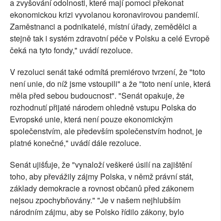
a zvyšování odolnosti, které mají pomoci překonat
ekonomickou krizi vyvolanou koronavirovou pandemií.
Zaměstnanci a podnikatelé, místní úřady, zemědělci a
stejně tak i systém zdravotní péče v Polsku a celé Evropě
čeká na tyto fondy," uvádí rezoluce.
V rezoluci senát také odmítá premiérovo tvrzení, že "toto
není unie, do níž jsme vstoupili" a že "toto není unie, která
měla před sebou budoucnost". "Senát opakuje, že
rozhodnutí přijaté národem ohledně vstupu Polska do
Evropské unie, která není pouze ekonomickým
společenstvím, ale především společenstvím hodnot, je
platné konečné," uvádí dále rezoluce.
Senát ujišťuje, že "vynaloží veškeré úsilí na zajištění
toho, aby převážily zájmy Polska, v němž právní stát,
základy demokracie a rovnost občanů před zákonem
nejsou zpochybňovány." "Je v našem nejhlubším
národním zájmu, aby se Polsko řídilo zákony, bylo