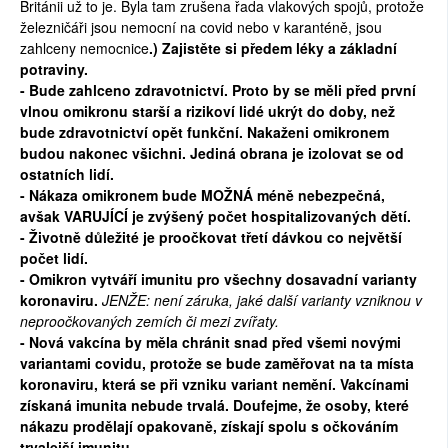
Británii už to je. Byla tam zrušena řada vlakových spojů, protože
železničáři jsou nemocní na covid nebo v karanténě, jsou
zahlceny nemocnice
.) Zajistěte si předem léky a základní
potraviny.
- Bude zahlceno zdravotnictví. Proto by se měli před první
vlnou omikronu starší a rizikoví lidé ukrýt do doby, než
bude zdravotnictví opět funkční. Nakaženi omikronem
budou nakonec všichni. Jediná obrana je izolovat se od
ostatních lidí.
- Nákaza omikronem bude MOŽNÁ méně nebezpečná,
avšak VARUJÍCÍ je zvýšený počet hospitalizovaných dětí.
- Životně důležité je proočkovat třetí dávkou co největší
počet lidí.
- Omikron vytváří imunitu pro všechny dosavadní varianty
koronaviru.
JENŽE: není záruka, jaké další varianty vzniknou v
neproočkovaných zemích či mezi zvířaty.
- Nová vakcína by měla chránit snad před všemi novými
variantami covidu, protože se bude zaměřovat na ta místa
koronaviru, která se při vzniku variant nemění. Vakcínami
získaná imunita nebude trvalá. Doufejme, že osoby, které
nákazu prodělají opakovaně, získají spolu s očkováním
trvalejší imunitu.