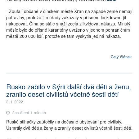
- Zoufalí občané v čínském městě Xi'an na západě země nemají
potraviny, protože jim úřady zakázaly v přísném lockdownu jít
nakupovat. Čína se stále snaží zcela zlikvidovat nákazu. Minulý
měsíc bylo do přísné karantény uvrženo v jednom pohraničním
městě 200 000 lidí, protože se tam vyskytla jediná nákaza.
Celý článek
Rusko zabilo v Sýrii další dvě děti a ženu,
zranilo deset civilistů včetně šesti dětí
2. 1. 2022
čas čtení 1 minuta
Ruské stihačky zaútočily na dočasné ubytování pro civilisty.
Usmrtily dvě děti a ženy a zranily deset civilistů včetně šesti dětí.