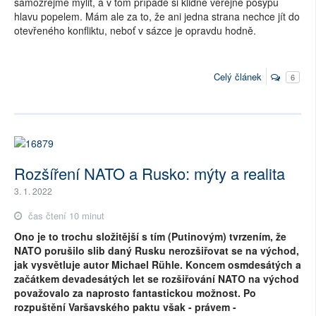
samozřejmě mýlit, a v tom případě si klidně veřejně posypu
hlavu popelem. Mám ale za to, že ani jedna strana nechce jít do
otevřeného konfliktu, neboť v sázce je opravdu hodně.
Celý článek
6
Rozšíření NATO a Rusko: mýty a realita
3. 1. 2022
čas čtení 10 minut
Ono je to trochu složitější s tím (Putinovým) tvrzením, že
NATO porušilo slib daný Rusku nerozšiřovat se na východ,
jak vysvětluje autor Michael Rühle. Koncem osmdesátých a
začátkem devadesátých let se rozšiřování NATO na východ
považovalo za naprosto fantastickou možnost. Po
rozpuštění Varšavského paktu však - právem -