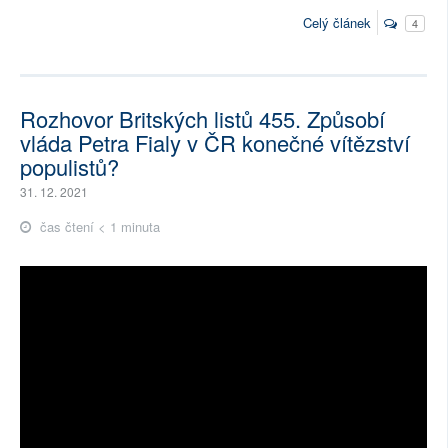
Celý článek
4
Rozhovor Britských listů 455. Způsobí
vláda Petra Fialy v ČR konečné vítězství
populistů?
31. 12. 2021
čas čtení < 1 minuta