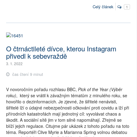
Celý článek
1
O čtrnáctileté dívce, kterou Instagram
přivedl k sebevraždě
3. 1. 2022
čas čtení 9 minut
V novoročním pořadu rozhlasu BBC,
Pick of the Year (Výběr
roku)
, který se vrátil k závažným tématům z minulého roku, se
hovořilo o dezinformacích. Je zjevné, že šiřitelé nenávisti,
šiřitelé lží o údajné nebezpečnosti očkování proti covidu a lží při
přírodních katastrofách mají jednotný cíl: vyvolávat chaos a
škodit. A sociální sítě jim v tom silně napomáhají. Zřejmě se
blíží jejich regulace. Citujme pár ukázek z tohoto pořadu na toto
téma. Reportéři Clive Myrie a Marianna Spring volnou debatou