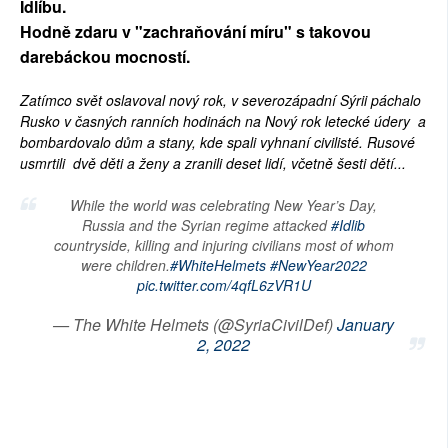
Idlíbu.
Hodně zdaru v "zachraňování míru" s takovou
darebáckou mocností.
Zatímco svět oslavoval nový rok, v severozápadní Sýrii páchalo
Rusko v časných ranních hodinách na Nový rok letecké údery a
bombardovalo dům a stany, kde spali vyhnaní civilisté. Rusové
usmrtili dvě děti a ženy a zranili deset lidí, včetně šesti dětí...
While the world was celebrating New Year’s Day,
Russia and the Syrian regime attacked
#Idlib
countryside, killing and injuring civilians most of whom
were children.
#WhiteHelmets
#NewYear2022
pic.twitter.com/4qfL6zVR1U
— The White Helmets (@SyriaCivilDef)
January
2, 2022