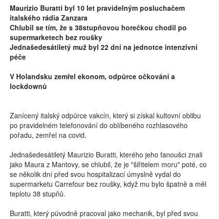
Maurizio Buratti byl 10 let pravidelným posluchačem
italského rádia Zanzara
Chlubil se tím, že s 38stupňovou horečkou chodil po
supermarketech bez roušky
Jednašedesátiletý muž byl 22 dní na jednotce intenzivní
péče
V Holandsku zemřel ekonom, odpůrce očkování a
lockdownů
Zanícený italský odpůrce vakcín, který si získal kultovní oblibu
po pravidelném telefonování do oblíbeného rozhlasového
pořadu, zemřel na covid.
Jednašedesátiletý Maurizio Buratti, kterého jeho fanoušci znali
jako Maura z Mantovy, se chlubil, že je "šiřitelem moru" poté, co
se několik dní před svou hospitalizací úmyslně vydal do
supermarketu Carrefour bez roušky, když mu bylo špatně a měl
teplotu 38 stupňů.
Buratti, který púvodně pracoval jako mechanik, byl před svou