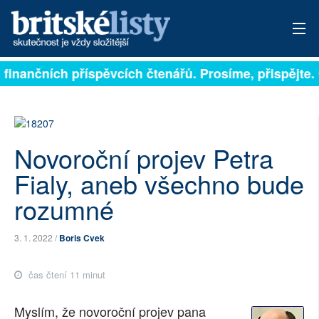
jí na finančních příspěvcích čtenářů. Prosíme, přispěj
PŘIHLÁSIT
AKTUÁLNÍ VYDÁNÍ
ARCHIV
Novoroční projev Petra
ROZHOVORY
Fialy, aneb všechno bude
rozumné
TÉMATA
NEJČTENĚJŠÍ ZA 7 DNÍ
3. 1. 2022 /
Boris Cvek
AUTOŘI
čas čtení 11 minut
PŘÍSPĚVKY NA PROVOZ
Myslím, že novoroční projev pana