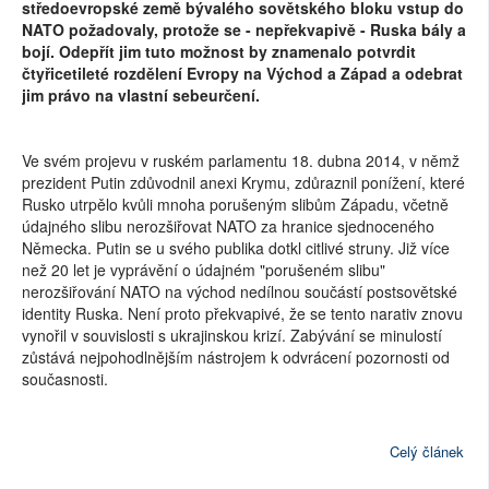
středoevropské země bývalého sovětského bloku vstup do
NATO požadovaly, protože se - nepřekvapivě - Ruska bály a
bojí. Odepřít jim tuto možnost by znamenalo potvrdit
čtyřicetileté rozdělení Evropy na Východ a Západ a odebrat
jim právo na vlastní sebeurčení.
Ve svém projevu v ruském parlamentu 18. dubna 2014, v němž
prezident Putin zdůvodnil anexi Krymu, zdůraznil ponížení, které
Rusko utrpělo kvůli mnoha porušeným slibům Západu, včetně
údajného slibu nerozšiřovat NATO za hranice sjednoceného
Německa. Putin se u svého publika dotkl citlivé struny. Již více
než 20 let je vyprávění o údajném "porušeném slibu"
nerozšiřování NATO na východ nedílnou součástí postsovětské
identity Ruska. Není proto překvapivé, že se tento narativ znovu
vynořil v souvislosti s ukrajinskou krizí. Zabývání se minulostí
zůstává nejpohodlnějším nástrojem k odvrácení pozornosti od
současnosti.
Celý článek