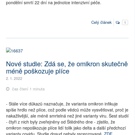
pondělní smrtí 22 dní na jednotce intenzivní péče.
Celý článek
1
Nové studie: Zdá se, že omikron skutečně
méně poškozuje plíce
2. 1. 2022
čas čtení 1 minuta
- Stále více důkazů naznačuje, že varianta omikron infikuje
spíše hrdlo než plíce, což podle vědců může vysvětlovat, proč je
nakažlivější, ale méně smrtelná než jiné varianty viru. Šest studií
- čtyři z nich byly zveřejněny od Štědrého dne - zjistilo, že
omikron nepoškozuje plíce lidí tolik jako delta a další předchozí
varianty covidu. Studie dosud nebyly recenzované.
ZDE