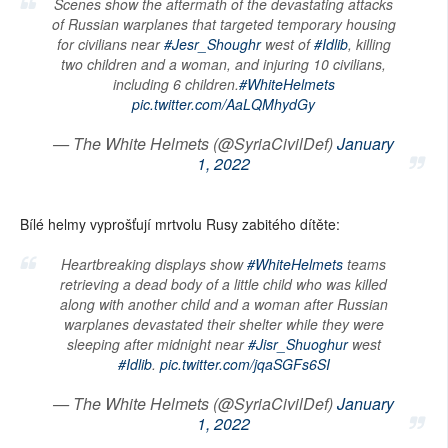
Scenes show the aftermath of the devastating attacks
of Russian warplanes that targeted temporary housing
for civilians near
#Jesr_Shoughr
west of
#Idlib
, killing
two children and a woman, and injuring 10 civilians,
including 6 children.
#WhiteHelmets
pic.twitter.com/AaLQMhydGy
— The White Helmets (@SyriaCivilDef)
January
1, 2022
Bílé helmy vyprošťují mrtvolu Rusy zabitého dítěte:
Heartbreaking displays show
#WhiteHelmets
teams
retrieving a dead body of a little child who was killed
along with another child and a woman after Russian
warplanes devastated their shelter while they were
sleeping after midnight near
#Jisr_Shuoghur
west
#Idlib
.
pic.twitter.com/jqaSGFs6SI
— The White Helmets (@SyriaCivilDef)
January
1, 2022