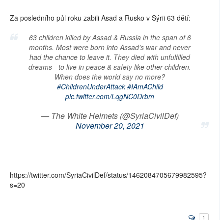
Za posledního půl roku zabili Asad a Rusko v Sýrii 63 dětí:
63 children killed by Assad & Russia in the span of 6
months. Most were born into Assad's war and never
had the chance to leave it. They died with unfulfilled
dreams - to live in peace & safety like other children.
When does the world say no more?
#ChildrenUnderAttack
#IAmAChild
pic.twitter.com/LqgNC0Drbm
— The White Helmets (@SyriaCivilDef)
November 20, 2021
https://twitter.com/SyriaCivilDef/status/1462084705679982595?
s=20
1