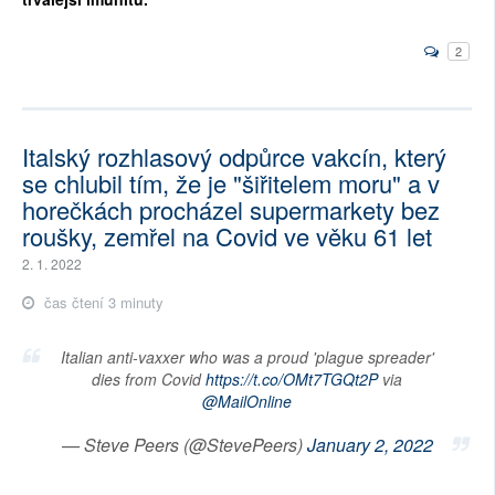
2
Italský rozhlasový odpůrce vakcín, který
se chlubil tím, že je "šiřitelem moru" a v
horečkách procházel supermarkety bez
roušky, zemřel na Covid ve věku 61 let
2. 1. 2022
čas čtení 3 minuty
Italian anti-vaxxer who was a proud 'plague spreader'
dies from Covid
https://t.co/OMt7TGQt2P
via
@MailOnline
— Steve Peers (@StevePeers)
January 2, 2022