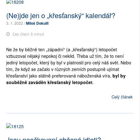
(Ne)jde jen o „křesťanský“ kalendář?
3. 1. 2022 /
Miloš Dokulil
čas čtení 5 minut
Ne že by běžně ten „západní“ (a „křesťanský“) letopočet
vzbuzoval nějaký nepokoj či neklid. Třeba už tím, že to není
jediný letopočet, který by byl v platnosti pro celý náš svět. Nebo
tím, že když se začalo v různých zemích postupně ujímat
křesťanství jako státně preferovaná náboženská víra,
byl by
souběžně zaváděn křesťanský letopočet
.
Celý článek
Jsou neočkovaní občané idioti?