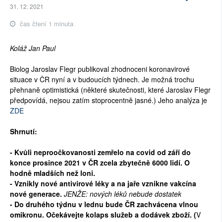
31. 12. 2021
čas čtení 1 minuta
Koláž Jan Paul
Biolog Jaroslav Flegr publikoval zhodnoceni koronavirové
situace v ČR nyní a v budoucích týdnech. Je možná trochu
přehnaně optimistická (některé skutečnosti, které Jaroslav Flegr
předpovídá, nejsou zatím stoprocentně jasné.) Jeho analýza je
ZDE
Shrnutí:
- Kvůli neproočkovanosti zemřelo na covid od září do
konce prosince 2021 v ČR zcela zbytečně 6000 lidí. O
hodně mladších než loni.
- Vznikly nové antivirové léky a na jaře vznikne vakcína
nové generace.
JENŽE: nových léků nebude dostatek
- Do druhého týdnu v lednu bude ČR zachvácena vlnou
omikronu. Očekávejte kolaps služeb a dodávek zboží. (
V