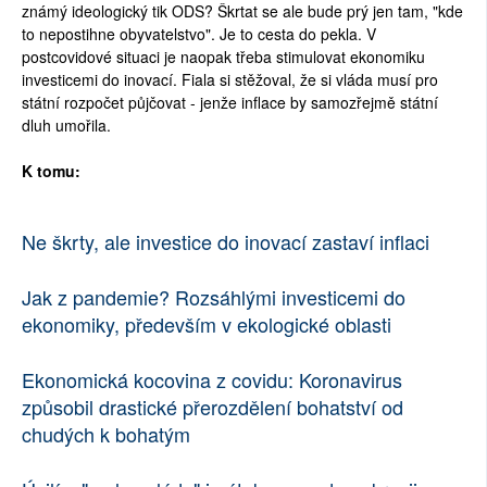
známý ideologický tik ODS? Škrtat se ale bude prý jen tam, "kde
to nepostihne obyvatelstvo". Je to cesta do pekla. V
postcovidové situaci je naopak třeba stimulovat ekonomiku
investicemi do inovací. Fiala si stěžoval, že si vláda musí pro
státní rozpočet půjčovat - jenže inflace by samozřejmě státní
dluh umořila.
K tomu:
Britské listy plně závisejí na finančních příspěvcích čtenářů.
Prosíme, přispějte. ➥
Ne škrty, ale investice do inovací zastaví inflaci
Jak z pandemie? Rozsáhlými investicemi do
ekonomiky, především v ekologické oblasti
Ekonomická kocovina z covidu: Koronavirus
způsobil drastické přerozdělení bohatství od
chudých k bohatým