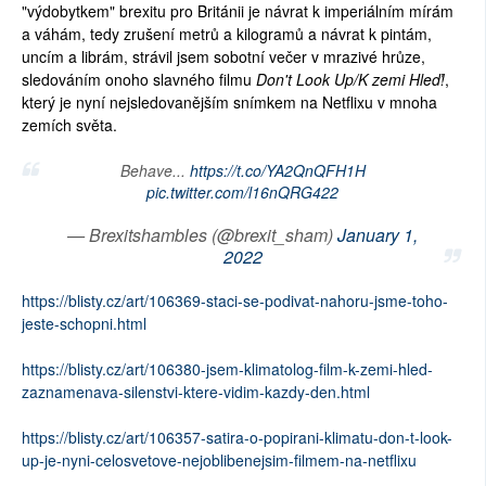
"výdobytkem" brexitu pro Británii je návrat k imperiálním mírám
a váhám, tedy zrušení metrů a kilogramů a návrat k pintám,
uncím a librám, strávil jsem sobotní večer v mrazivé hrůze,
sledováním onoho slavného filmu
Don't Look Up/K zemi Hleď!
,
který je nyní nejsledovanějším snímkem na Netflixu v mnoha
zemích světa.
Behave...
https://t.co/YA2QnQFH1H
pic.twitter.com/l16nQRG422
— Brexitshambles (@brexit_sham)
January 1,
2022
https://blisty.cz/art/106369-staci-se-podivat-nahoru-jsme-toho-
jeste-schopni.html
https://blisty.cz/art/106380-jsem-klimatolog-film-k-zemi-hled-
zaznamenava-silenstvi-ktere-vidim-kazdy-den.html
https://blisty.cz/art/106357-satira-o-popirani-klimatu-don-t-look-
up-je-nyni-celosvetove-nejoblibenejsim-filmem-na-netflixu