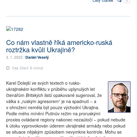
Celý článek
1
Co nám vlastně říká americko-ruská
roztržka kvůli Ukrajině?
3. 1. 2022 /
Daniel Veselý
čas čtení 6 minut
Karel Dolejší ve svých textech o rusko-
ukrajinském konfliktu v průběhu uplynulých let
čtenářům
Britských listů
opakovaně sugeroval, že
válka s „ruským agresorem“ je na spadnutí – a
v ohrožení neměla být pouze východní Ukrajina.
Podle mého mínění Putinův režim na proruskými
proxies ovládané regiony nakonec nezaútočí – pokud nebude
k útoku vyprovokován úderem ukrajinské armády nebo pokud
se situace nějakým způsobem nevymkne kontrole. Mohu se