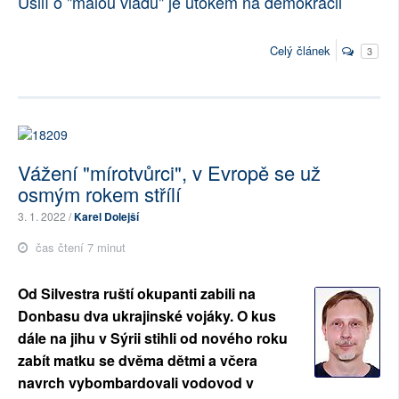
Úsilí o "malou vládu" je útokem na demokracii
Celý článek
3
Vážení "mírotvůrci", v Evropě se už
osmým rokem střílí
3. 1. 2022 /
Karel Dolejší
čas čtení 7 minut
Od Silvestra ruští okupanti zabili na
Donbasu dva ukrajinské vojáky. O kus
dále na jihu v Sýrii stihli od nového roku
zabít matku se dvěma dětmi a včera
navrch vybombardovali vodovod v