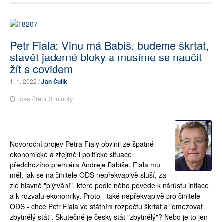
Petr Fiala: Vinu má Babiš, budeme škrtat,
stavět jaderné bloky a musíme se naučit
žít s covidem
1. 1. 2022 /
Jan Čulík
čas čtení 3 minuty
Novoroční projev Petra Fialy obvinil ze špatné
ekonomické a zřejmě i politické situace
předchozího premiéra Andreje Babiše. Fiala mu
měl, jak se na činitele ODS nepřekvapivě sluší, za
zlé hlavně "plýtvání", které podle něho povede k nárůstu inflace
a k rozvalu ekonomiky. Proto - také nepřekvapivě pro činitele
ODS - chce Petr Fiala ve státním rozpočtu škrtat a "omezovat
zbytnělý stát". Skutečně je český stát "zbytnělý"? Nebo je to jen