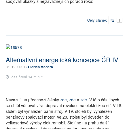
spojovali ukázky z nejzávažnějších pořadů roku:
Celý článek
1
Alternativní energetická koncepce ČR IV
31. 12. 2021 /
Oldřich Maděra
čas čtení 14 minut
Navazuji na předchozí články
zde
,
zde
a
zde
. V této části bych
se chtěl věnovat vlivu dopravní revoluce na elektrickou síť. V 18.
století byl vynalezen parní stroj. V 19. století byl vynalezen
benzínový spalovací motor. Ve 20. století byl doveden do
velkoseriové výroby elektromobil. Stojíme na prahu další
dopravní revoluce, kdy spalovací motory budou nahrazeny