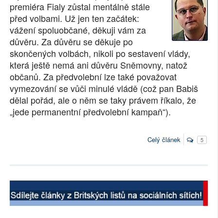
premiéra Fialy zůstal mentálně stále
SOCIÁLNÍ SÍTĚ
před volbami. Už jen ten začátek:
vážení spoluobčané, děkuji vám za
RUBRIKY
důvěru. Za důvěru se děkuje po
skončených volbách, nikoli po sestavení vlády,
PLNÁ VERZE STRÁNEK
která ještě nemá ani důvěru Sněmovny, natož
občanů. Za předvolební lze také považovat
vymezování se vůči minulé vládě (což pan Babiš
dělal pořád, ale o něm se taky právem říkalo, že
„jede permanentní předvolební kampaň“).
Celý článek
5