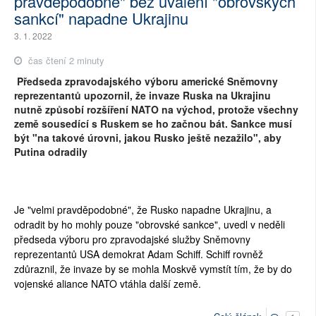
pravděpodobně" bez uvalení "obrovských
sankcí" napadne Ukrajinu
3. 1. 2022
čas čtení 2 minuty
Předseda zpravodajského výboru americké Sněmovny
reprezentantů upozornil, že invaze Ruska na Ukrajinu
nutně způsobí rozšíření NATO na východ, protože všechny
země sousedící s Ruskem se ho začnou bát. Sankce musí
být "na takové úrovni, jakou Rusko ještě nezažilo", aby
Putina odradily
Je "velmi pravděpodobné", že Rusko napadne Ukrajinu, a
odradit by ho mohly pouze "obrovské sankce", uvedl v neděli
předseda výboru pro zpravodajské služby Sněmovny
reprezentantů USA demokrat Adam Schiff. Schiff rovněž
zdůraznil, že invaze by se mohla Moskvě vymstít tím, že by do
vojenské aliance NATO vtáhla další země.