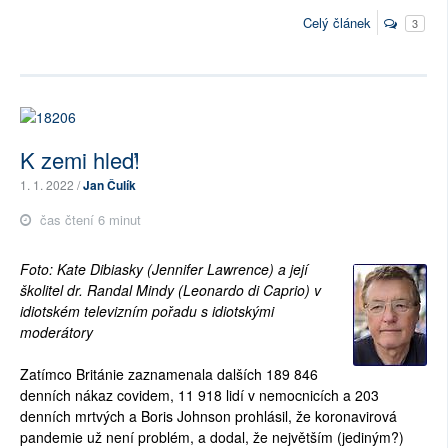
Celý článek
3
K zemi hleď!
1. 1. 2022 /
Jan Čulík
čas čtení 6 minut
Foto: Kate Dibiasky (Jennifer Lawrence) a její
školitel dr. Randal Mindy (Leonardo di Caprio) v
idiotském televizním pořadu s idiotskými
moderátory
Zatímco Británie zaznamenala dalších 189 846
denních nákaz covidem, 11 918 lidí v nemocnicích a 203
denních mrtvých a Boris Johnson prohlásil, že koronavirová
pandemie už není problém, a dodal, že největším (jediným?)