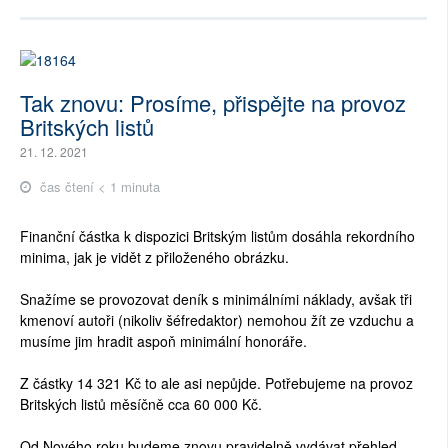
Tak znovu: Prosíme, přispějte na provoz
Britských listů
21. 12. 2021
čas čtení < 1 minuta
Finanční částka k dispozici Britským listům dosáhla rekordního
minima, jak je vidět z přiloženého obrázku.
Snažíme se provozovat deník s minimálními náklady, avšak tři
kmenoví autoři (nikoliv šéfredaktor) nemohou žít ze vzduchu a
musíme jim hradit aspoň minimální honoráře.
Z částky 14 321 Kč to ale asi nepůjde. Potřebujeme na provoz
Britských listů měsíčně cca 60 000 Kč.
Od Nového roku budeme znovu pravidelně vydávat přehled