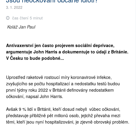
3. 1. 2022
čas čtení 5 minut
Koláž Jan Paul
Antivaxerství jen často projevem sociální deprivace,
argumentuje John Harris a dokumentuje to údaji z Británie.
V Česku to bude podobné...
Uprostřed raketově rostoucí míry koronavirové infekce,
zvyšujícího se počtu hospitalizací a nedostatku testů budou
první týdny roku 2022 v Británii definovány nedostatkem
očkování, napsal John Harris.
Avšak 9 % lidí v Británii, kteří dosud nebyli vůbec očkováni,
představuje přibližně pět milionů osob, jejichž převaha mezi
těmi, kteří jsou nyní hospitalizováni, je zjevně obrovský problém.