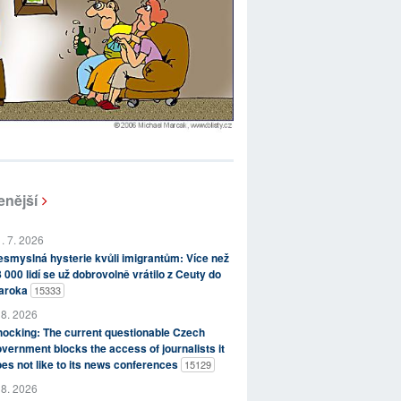
enější
. 7. 2026
smyslná hysterie kvůli imigrantům: Více než
 000 lidí se už dobrovolně vrátilo z Ceuty do
aroka
15333
 8. 2026
ocking: The current questionable Czech
vernment blocks the access of journalists it
es not like to its news conferences
15129
 8. 2026