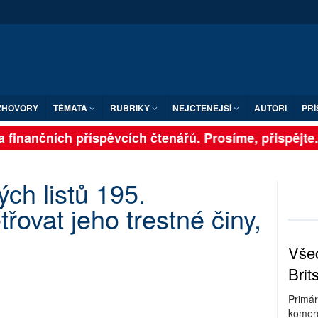
ZHOVORY
TÉMATA
RUBRIKY
NEJČTENĚJŠÍ
AUTOŘI
PŘÍ
 finančních příspěvcích čtenářů. Prosíme, přispějte. ➥
ch listů 195.
ovat jeho trestné činy,
Všec
Brit
Primár
komerc