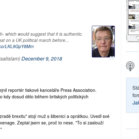
- which would suggest that it is authentic.
that on a UK political march before...
/t.co/LKL9GpY8Mm
isalislam)
December 9, 2018
St
jnil reportér tiskové kanceláře Press Association.
for
 kdy dosud dělo během britských politických
Ja
radě brexitu" stojí muž s šibenicí a oprátkou. Uvedl své
nage. Zeptal jsem se, proč to nese. "To si zaslouží
."