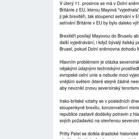
V úterý 11. prosince se má v Dolní sně
Británie z EU, kterou Mayová "vyjednala"
ji jak brexitéři, tak stoupenci setrvání v
setrvání Británie v EU by bylo daleko vý
Brexitéři posílají Mayovou do Bruselu a
další vyjednávání, i když bývalý italský
Brusel, pokud Dolní sněmovna dohodu M
Hlavním problémem je otázka severoirsk
nějakými údajnými technickými prostředk
evropské celní unie a nebude moci vyj
vnějším světem (které stejně žádné neexis
aby nevznikl znovu severoirský terorismus,
Irsko-britské vztahy se v posledních dne
stoupenkyně brexitu, konzervativní ministr
republice zastavit dodávky potravin z hl
svých požadavků na otevřenou severoirs
Pritty Patel se dotkla drastické historick