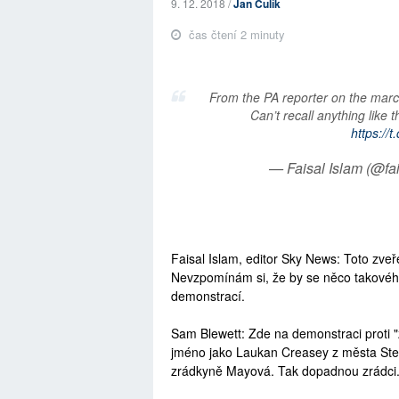
9. 12. 2018 /
Jan Čulík
čas čtení 2 minuty
From the PA reporter on the march
Can’t recall anything like 
https:/
— Faisal Islam (@fa
Faisal Islam, editor Sky News: Toto zveře
Nevzpomínám si, že by se něco takového
demonstrací.
Sam Blewett: Zde na demonstraci proti "z
jméno jako Laukan Creasey z města Steve
zrádkyně Mayová. Tak dopadnou zrádci