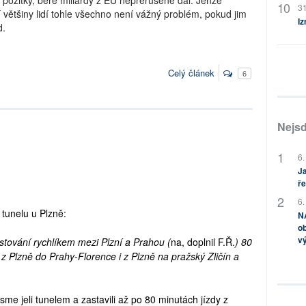
pá požitky, bere miliardy z EU nepřerušeně dál. Jenže
31
většiny lidí tohle všechno není vážný problém, pokud jim
Iz
d.
Celý článek
6
Nejsd
6.
Ja
ře
6.
tunelu u Plzně:
NA
ob
v
stování rychlíkem mezi Plzní a Prahou (
na, doplnil F.Ř.
) 80
z Plzně do Prahy-Florence i z Plzně na pražský Zličín a
me jeli tunelem a zastavili až po 80 minutách jízdy z