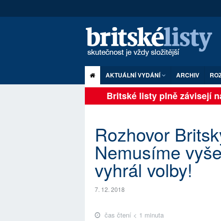
AKTUÁLNÍ VYDÁNÍ
ARCHIV
RO
Britské listy plně závisejí na
Rozhovor Britský
Nemusíme vyšetř
vyhrál volby!
7. 12. 2018
čas čtení < 1 minuta