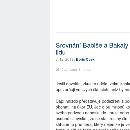
Srovnání Babiše a Bakaly 
lidu
7. 12. 2018 /
Boris Cvek
čas čtení 8 minut
Jestli dovolíte, zkusím udělat velmi konk
upozorňuji ve svých článcích, aniž by mo
Čapí hnízdo představuje podezření z p
obohatil na úkor EU. Jde o 50 milionů ko
svého podvodu neposlal do nouze nebo n
osobně si myslím, že se stal trestný čin
stíhaného premiéra, který nejen že je ve