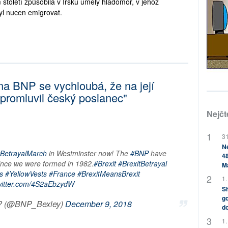
 století způsobila v Irsku umělý hladomor, v jehož
 byl nucen emigrovat.
ana BNP se vychloubá, že na její
"promluvil český poslanec"
Nejčt
31
Ne
tBetrayalMarch
in Westminster now! The
#BNP
have
48
ince we were formed in 1982.
#Brexit
#BrexitBetrayal
M
s
#YellowVests
#France
#BrexitMeansBrexit
1.
twitter.com/4S2aEbzydW
Sh
go
? (@BNP_Bexley)
December 9, 2018
do
1.