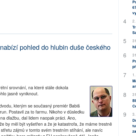
Po
67
v
2.
Tr
S
31
nabízí pohled do hlubin duše českého
It
31
Pr
př
1.
M
an
rétní srovnání, na které stále dokola
hlo jasně vyniknout.
31
BB
odvodu, kterým se současný premiér Babiš
C
run. Postavil za to farmu. Nikoho v důsledku
3.
a dlažbu, dal lidem naopak práci. Ano,
Dů
, že by měl být vyšetřen a že je katastrofa, že máme trestně
tu
 střetu zájmů v tomto svém trestním stíhání, ale navíc
za