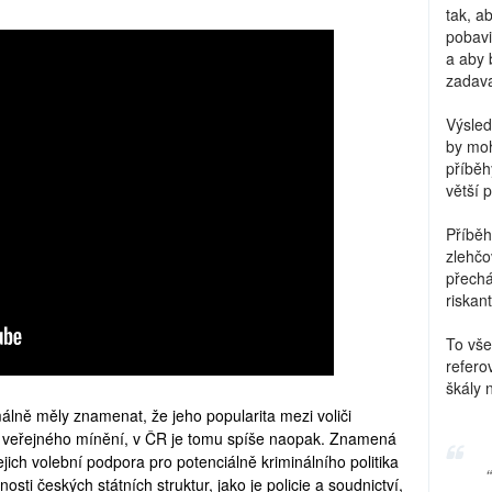
tak, a
pobavi
a aby 
zadava
Výsled
by moh
příběh
větší 
Příběh
zlehčo
přechá
riskant
To vše
refero
škály 
álně měly znamenat, že jeho popularita mezi voliči
 veřejného mínění, v ČR je tomu spíše naopak. Znamená
ejich volební podpora pro potenciálně kriminálního politika
ti českých státních struktur, jako je policie a soudnictví,