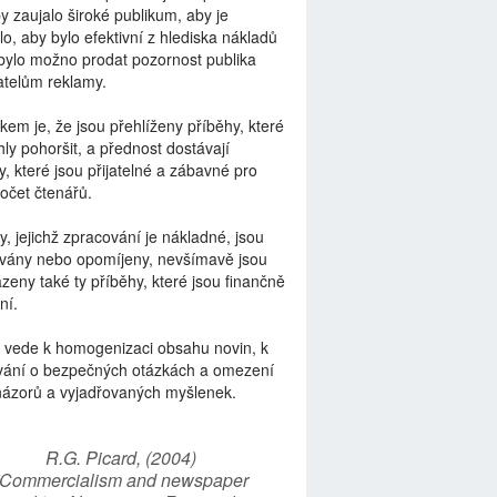
by zaujalo široké publikum, aby je
lo, aby bylo efektivní z hlediska nákladů
bylo možno prodat pozornost publika
telům reklamy.
kem je, že jsou přehlíženy příběhy, které
ly pohoršit, a přednost dostávají
y, které jsou přijatelné a zábavné pro
počet čtenářů.
y, jejichž zpracování je nákladné, jsou
vány nebo opomíjeny, nevšímavě jsou
zeny také ty příběhy, které jsou finančně
ní.
 vede k homogenizaci obsahu novin, k
vání o bezpečných otázkách a omezení
názorů a vyjadřovaných myšlenek.
R.G. Picard, (2004)
“Commercialism and newspaper