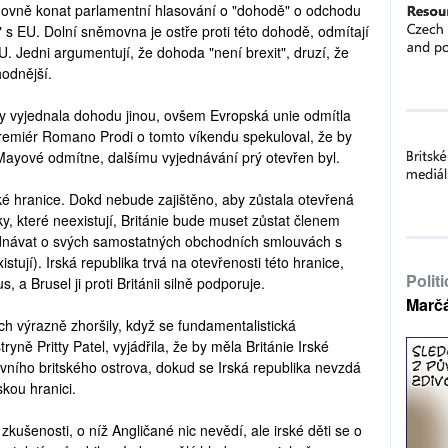
movně konat parlamentní hlasování o "dohodě" o odchodu
 s EU. Dolní sněmovna je ostře proti této dohodě, odmítají
 EU. Jedni argumentují, že dohoda "není brexit", druzí, že
hodnější.
by vyjednala dohodu jinou, ovšem Evropská unie odmítla
 premiér Romano Prodi o tomto víkendu spekuloval, že by
ayové odmítne, dalšímu vyjednávání prý otevřen byl.
é hranice. Dokd nebude zajištěno, aby zůstala otevřená
y, které neexistují, Británie bude muset zůstat členem
ednávat o svých samostatných obchodních smlouvách s
tují). Irská republika trvá na otevřenosti této hranice,
Polit
 a Brusel ji proti Británii silně podporuje.
Marč
ch výrazně zhoršily, když se fundamentalistická
yně Pritty Patel, vyjádřila, že by měla Británie Irské
avního britského ostrova, dokud se Irská republika nevzdá
kou hranici.
é zkušenosti, o níž Angličané nic nevědí, ale irské děti se o