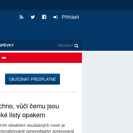
Přihlásit
SPĚVKY
OBJEDNAT PŘEDPLATNÉ
hno, vůči čemu jsou
ské listy opakem
ním obsahem současných novin je
ionalizované zpravodajství zpracované