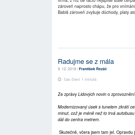
firma, z níž de facto nejspíše stále čer
zároveň naprosto chápu, že pro vnímání 
Babiš zároveň zvyšuje důchody, platy at
Radujme se z mála
9. 12. 2018 /
František Řezáč
čas čtení 1 minuta
Ze zprávy
Lidových novin
o zprovoznění 
Modernizovaný úsek s tunelem zkrátí ce
minut, což je méně než to trvá autobusu 
dál do centra metrem.
Skutečně, včera jsem tam jel. Opravdu js