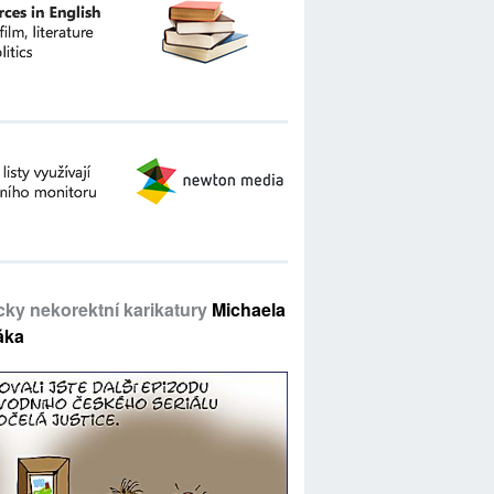
icky nekorektní karikatury
Michaela
áka