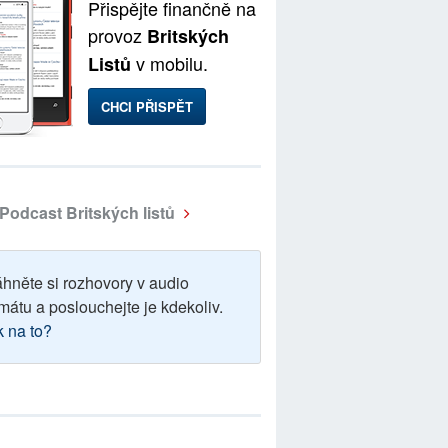
Přispějte finančně na
provoz
Britských
v mobilu.
Listů
CHCI PŘISPĚT
Podcast Britských listů
áhněte si rozhovory v audio
mátu a poslouchejte je kdekoliv.
k na to?