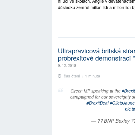
ní učí ve školách. Anglie v devatenáctém
důsledku zemřel milion lidí a milion lidí
Ultrapravicová britská str
probrexitové demonstraci 
9. 12. 2018
čas čtení < 1 minuta
Czech MP speaking at the
#Brexi
campaigned for our sovereignty s
#BrexitDeal
#GiletsJaune
pic.
— ?? BNP Bexley ?