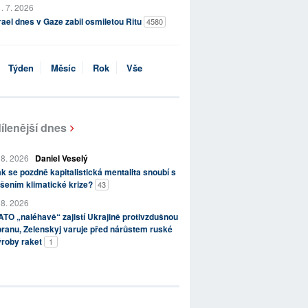
. 7. 2026
rael dnes v Gaze zabil osmiletou Ritu
4580
Týden
Měsíc
Rok
Vše
ílenější dnes
 8. 2026
Daniel Veselý
k se pozdně kapitalistická mentalita snoubí s
šením klimatické krize?
43
 8. 2026
TO „naléhavě“ zajistí Ukrajině protivzdušnou
ranu, Zelenskyj varuje před nárůstem ruské
ýroby raket
1