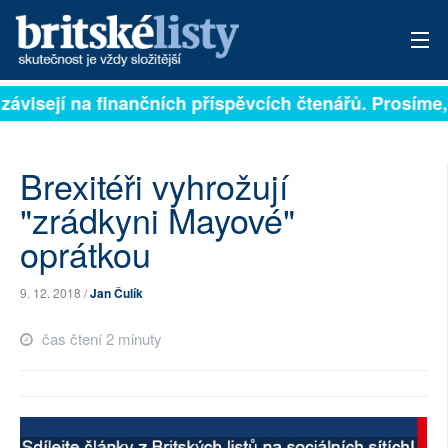
 závisejí na finančních příspěvcích čtenářů. Prosíme, 
PŘIHLÁSIT
AKTUÁLNÍ VYDÁNÍ
Brexitéři vyhrožují
ARCHIV
"zrádkyni Mayové"
oprátkou
ROZHOVORY
TÉMATA
9. 12. 2018 /
Jan Čulík
NEJČTENĚJŠÍ ZA 7 DNÍ
čas čtení 2 minuty
AUTOŘI
PŘÍSPĚVKY NA PROVOZ