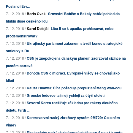
Poslanci Evr...
7. 12. 2018 /
Boris Cvek
Srovnání Babiše a Bakaly nabízí pohled do
hlubin duše českého lidu
7. 12. 2018 /
Karel Dolejší
Libo-li se k úpadku prohlasovat, nebo
prodemonstrovat?
7. 12. 2018 /
Ukrajinský parlament zákonem stvrdil konec strategické
smlouvy s Ru...
7. 12. 2018 /
OSN je znepokojena dánským plánem zadržovat cizince na
pustém ostrově
7. 12. 2018 /
Dohoda OSN o migraci: Evropské vlády se chovají jako
idioti
7. 12. 2018 /
Kauza Huawei: Čína požaduje propuštění Meng Wan-čou
7. 12. 2018 /
Grónské ledovce tají nejrychleji za čtyři století
7. 12. 2018 /
Severní Korea rozšiřuje základnu pro rakety dlouhého
doletu, tvrdí ...
7. 12. 2018 /
Kontroverzní ruský zbraňový systém 9M729: Co o něm
víme?
7. 12. 2018 /
Dlouhodobý ruský dezinformační plán pro Azovské moře