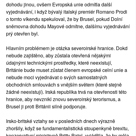
dohodu jinou, ovšem Evropská unie odmítla další
vyjednávání, i když bývalý italský premiér Romano Prodi
o tomto víkendu spekuloval, že by Brusel, pokud Dolní
sněmovna dohodu Mayové odmítne, dalšímu vyjednávání
prý otevřen byl.
Hlavním problémem je otázka severoirské hranice. Dokd
nebude zajištěno, aby zůstala otevřená nějakými
údajnými technickými prostředky, které neexistují,
Británie bude muset zůstat členem evropské celní unie a
nebude moci vyjednávat o svých samostatných
obchodních smlouvách s vnějším světem (které stejně
žádné neexistují). Irská republika trvá na otevřenosti této
hranice, aby nevznikl znovu severoirský terorismus, a
Brusel ji proti Británii silně podporuje.
Irsko-britské vztahy se v posledních dnech výrazně
zhoršily, když se fundamentalistická stoupenkyně brexitu,
konzervativní ministryně Pritty Patel, vyjádřila, že by měla