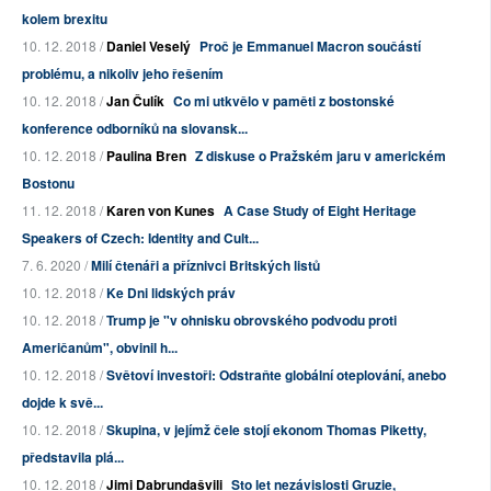
kolem brexitu
10. 12. 2018 /
Daniel Veselý
Proč je Emmanuel Macron součástí
problému, a nikoliv jeho řešením
10. 12. 2018 /
Jan Čulík
Co mi utkvělo v paměti z bostonské
konference odborníků na slovansk...
10. 12. 2018 /
Paulina Bren
Z diskuse o Pražském jaru v americkém
Bostonu
11. 12. 2018 /
Karen von Kunes
A Case Study of Eight Heritage
Speakers of Czech: Identity and Cult...
7. 6. 2020 /
Milí čtenáři a příznivci Britských listů
10. 12. 2018 /
Ke Dni lidských práv
10. 12. 2018 /
Trump je "v ohnisku obrovského podvodu proti
Američanům", obvinil h...
10. 12. 2018 /
Světoví investoři: Odstraňte globální oteplování, anebo
dojde k svě...
10. 12. 2018 /
Skupina, v jejímž čele stojí ekonom Thomas Piketty,
představila plá...
10. 12. 2018 /
Jimi Dabrundašvili
Sto let nezávislosti Gruzie,