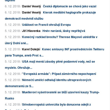
digitálu
6. 12. 2018 /
Daniel Veselý
Česká diplomacie se chová jako vazal
6. 12. 2018 /
Daniel Veselý
Kterak mediální hagiografie prokazuje
demokracii medvědí službu
5. 12. 2018 /
Události ve Francii ohrožují Evropu
5. 12. 2018 /
Jiří Hlavenka
Hněv narůstá, lásky nepřibývá
5. 12. 2018 /
Konečný rozklad brexitu? Therese Mayové uštědřila v
úterý Dolní sně...
5. 12. 2018 /
Karel Dolejší
Konec smlouvy INF prostřednictvím Twitteru
pana Trumpa, aneb Proč s...
5. 12. 2018 /
USA mají menší zásoby pitné podzemní vody, než se
myslelo. Ohrožuje...
5. 12. 2018 /
"Evropská armáda": Případ záměrného nepochopení
5. 12. 2018 /
Němečtí umělci odhalují identitu ultrapravicových
demonstrantů ze S...
5. 12. 2018 /
Muellerovi vyšetřovatelé se blíží uzavření kauzy Trump-
Rusko
4. 12. 2018 /
Středoevropská univerzita byla donucena odejít z