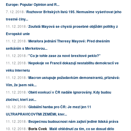
Europe: Popular Opinion and R...
7. 12. 2018 /
Rozhovor Britských listů 195. Nemusíme vyšetřovat jeho
trestné činy...
11. 12. 2018 /
Zoufalá Mayová se chystá prosebně objíždět politiky z
Evropské unie
11. 12. 2018 /
Metafora jednání Theresy Mayové: Před dnešním
setkáním s Merkelovou...
11. 12. 2018 /
"Co je tohle zase za nové brexitové peklo?"
11. 12. 2018 /
Nepokoje ve Francii dokazují nestabilitu demokracií ve
věku internetu
11. 12. 2018 /
Macron ustupuje požadavkům demonstrantů, přiznává:
Vím, že jsem něk...
11. 12. 2018 /
Oběti exekucí v ČR nadále ignorovány. Kdy budou
zločinci, kteří zot...
10. 12. 2018 /
Globální hanba pro ČR: Je mezi jen 11
ULTRAPRAVICOVÝMI ZEMĚMI, kter...
11. 12. 2018 /
Bezpečnou budoucnost nám zajistí jedině lidská práva
10. 12. 2018 /
Boris Cvek
Malé ohlédnutí za tím, co se dosud dělo