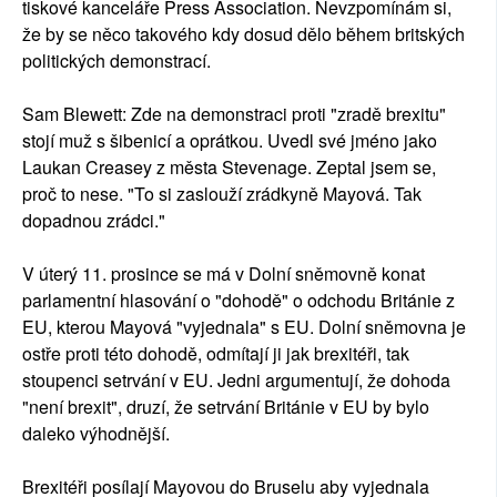
tiskové kanceláře Press Association. Nevzpomínám si,
že by se něco takového kdy dosud dělo během britských
politických demonstrací.
Sam Blewett: Zde na demonstraci proti "zradě brexitu"
stojí muž s šibenicí a oprátkou. Uvedl své jméno jako
Laukan Creasey z města Stevenage. Zeptal jsem se,
proč to nese. "To si zaslouží zrádkyně Mayová. Tak
dopadnou zrádci."
V úterý 11. prosince se má v Dolní sněmovně konat
parlamentní hlasování o "dohodě" o odchodu Británie z
EU, kterou Mayová "vyjednala" s EU. Dolní sněmovna je
ostře proti této dohodě, odmítají ji jak brexitéři, tak
stoupenci setrvání v EU. Jedni argumentují, že dohoda
"není brexit", druzí, že setrvání Británie v EU by bylo
daleko výhodnější.
Brexitéři posílají Mayovou do Bruselu aby vyjednala