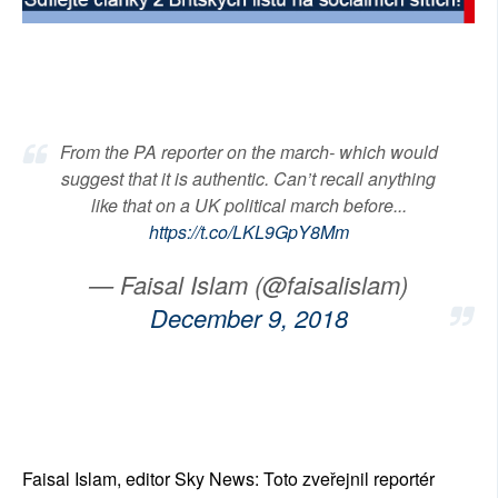
SOCIÁLNÍ SÍTĚ
RUBRIKY
PLNÁ VERZE STRÁNEK
From the PA reporter on the march- which would
suggest that it is authentic. Can’t recall anything
like that on a UK political march before...
https://t.co/LKL9GpY8Mm
— Faisal Islam (@faisalislam)
December 9, 2018
Faisal Islam, editor Sky News: Toto zveřejnil reportér