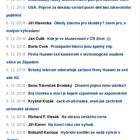
7. 12. 2018 /
USA: Poprvé za dekádu vzrostl počet dětí bez zdravotního
pojištění
6. 12. 2018 /
Jiří Hlavenka
Obědy zdarma pro školáky? Jsem pro, s
malými výhradami
6. 12. 2018 /
Jan Čulík
Kde je ve skutečnosti v ČR život :)))
6. 12. 2018 /
Boris Cvek
Prozápadní lidovci jsou špatný vtip
6. 12. 2018 /
Firma Huawei čelí katastrofě v technologické studené
válce se Západem
6. 12. 2018 /
Britský telecom odstraňuje zařízení firmy Huawei ze své
sítě 4G
6. 12. 2018 /
Beno Trávníček Brodský
Zmatení pojmů nebo taktika?
6. 12. 2018 /
Boj člověka s mocí je bojem vzpomínek se zapomněním
6. 12. 2018 /
Kryštof Kozák
Jack-of-all-trades, aneb jak zachránit
učňovské školství
6. 12. 2018 /
Richard F. Vlasák
Na obranu českého čerta
6. 12. 2018 /
Jiří Karen
Na konci roku vás vyhodí
6. 12. 2018 /
Bohumil Kartous
Hybridní konflikt se nedá vyhrát v