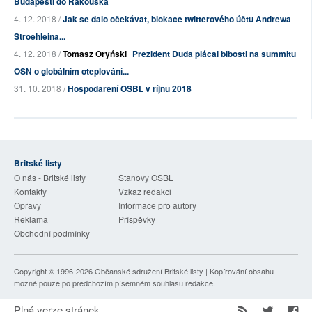
Budapešti do Rakouska
4. 12. 2018 /
Jak se dalo očekávat, blokace twitterového účtu Andrewa
Stroehleina...
4. 12. 2018 /
Tomasz Oryński
Prezident Duda plácal blbosti na summitu
OSN o globálním oteplování...
31. 10. 2018 /
Hospodaření OSBL v říjnu 2018
Britské listy
O nás - Britské listy
Stanovy OSBL
Kontakty
Vzkaz redakci
Opravy
Informace pro autory
Reklama
Příspěvky
Obchodní podmínky
Copyright © 1996-2026
Občanské sdružení Britské listy
| Kopírování obsahu
možné pouze po předchozím písemném souhlasu redakce.
Plná verze stránek