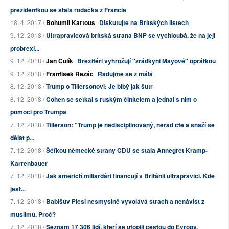
prezidentkou se stala rodačka z Francie
18. 4. 2017 /
Bohumil Kartous
Diskutujte na Britských listech
9. 12. 2018 /
Ultrapravicová britská strana BNP se vychloubá, že na její
probrexi...
9. 12. 2018 /
Jan Čulík
Brexitéři vyhrožují "zrádkyni Mayové" oprátkou
9. 12. 2018 /
František Řezáč
Radujme se z mála
8. 12. 2018 /
Trump o Tillersonovi: Je blbý jak šutr
8. 12. 2018 /
Cohen se setkal s ruským činitelem a jednal s ním o
pomoci pro Trumpa
7. 12. 2018 /
Tillerson: "Trump je nedisciplinovaný, nerad čte a snaží se
dělat p...
7. 12. 2018 /
Šéfkou německé strany CDU se stala Annegret Kramp-
Karrenbauer
7. 12. 2018 /
Jak američtí miliardáři financují v Británii ultrapravici. Kde
ješt...
7. 12. 2018 /
Babišův Plesl nesmyslně vyvolává strach a nenávist z
muslimů. Proč?
7. 12. 2018 /
Seznam 17 306 lidí, kteří se utopili cestou do Evropy.