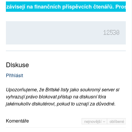
ně závisejí na finančních příspěvcích čtenářů. Prosíme
12530
Diskuse
Přihlásit
Upozorňujeme, že Britské listy jako soukromý server si
vyhrazují právo blokovat přístup na diskusní fóra
jakémukoliv diskutérovi, pokud to uznají za důvodné.
Komentáře
nejnovější
oblíbené