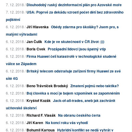
7. 12. 2018 /
Dlouhodobý ruský dezinformační plán pro Azovské moře
7. 12. 2018 /
USA: Poprvé za dekádu vzrostl počet dětí bez zdravotního
pojištění
6. 12. 2018 /
Jiří Hlavenka
Obědy zdarma pro školáky? Jsem pro, s
malými výhradami
6. 12. 2018 /
Jan Čulík
Kde je ve skutečnosti v ČR život :)))
6. 12. 2018 /
Boris Cvek
Prozápadní lidovci jsou špatný vtip
6. 12. 2018 /
Firma Huawei čelí katastrofě v technologické studené
válce se Západem
6. 12. 2018 /
Britský telecom odstraňuje zařízení firmy Huawei ze své
sítě 4G
6. 12. 2018 /
Beno Trávníček Brodský
Zmatení pojmů nebo taktika?
6. 12. 2018 /
Boj člověka s mocí je bojem vzpomínek se zapomněním
6. 12. 2018 /
Kryštof Kozák
Jack-of-all-trades, aneb jak zachránit
učňovské školství
6. 12. 2018 /
Richard F. Vlasák
Na obranu českého čerta
6. 12. 2018 /
Jiří Karen
Na konci roku vás vyhodí
6. 12. 2018 /
Bohumil Kartous
Hybridní konflikt se nedá vyhrát v