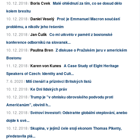
10. 12. 2018 /
Boris Cvek
Malé ohlédnutí za tím, co se dosud dělo
kolem brexitu
10. 12. 2018 /
Daniel Veselý
Proč je Emmanuel Macron součástí
problému, a nikoliv jeho řešením
10. 12. 2018 /
Jan Čulík
Co mi utkvělo v paměti z bostonské
konference odborníků na slovansk...
10. 12. 2018 /
Paulina Bren
Z diskuse o Pražském jaru v americkém
Bostonu
11. 12. 2018 /
Karen von Kunes
A Case Study of Eight Heritage
Speakers of Czech: Identity and Cult...
7. 6. 2020 /
Milí čtenáři a příznivci Britských listů
10. 12. 2018 /
Ke Dni lidských práv
10. 12. 2018 /
Trump je "v ohnisku obrovského podvodu proti
Američanům", obvinil h...
10. 12. 2018 /
Světoví investoři: Odstraňte globální oteplování, anebo
dojde k svě...
10. 12. 2018 /
Skupina, v jejímž čele stojí ekonom Thomas Piketty,
představila plá...