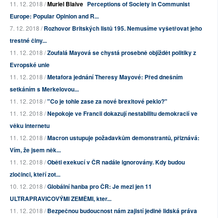
11. 12. 2018 /
Muriel Blaive
Perceptions of Society in Communist
Europe: Popular Opinion and R...
7. 12. 2018 /
Rozhovor Britských listů 195. Nemusíme vyšetřovat jeho
trestné činy...
11. 12. 2018 /
Zoufalá Mayová se chystá prosebně objíždět politiky z
Evropské unie
11. 12. 2018 /
Metafora jednání Theresy Mayové: Před dnešním
setkáním s Merkelovou...
11. 12. 2018 /
"Co je tohle zase za nové brexitové peklo?"
11. 12. 2018 /
Nepokoje ve Francii dokazují nestabilitu demokracií ve
věku internetu
11. 12. 2018 /
Macron ustupuje požadavkům demonstrantů, přiznává:
Vím, že jsem něk...
11. 12. 2018 /
Oběti exekucí v ČR nadále ignorovány. Kdy budou
zločinci, kteří zot...
10. 12. 2018 /
Globální hanba pro ČR: Je mezi jen 11
ULTRAPRAVICOVÝMI ZEMĚMI, kter...
11. 12. 2018 /
Bezpečnou budoucnost nám zajistí jedině lidská práva