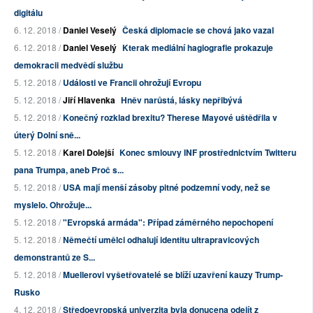
digitálu
6. 12. 2018 /
Daniel Veselý
Česká diplomacie se chová jako vazal
6. 12. 2018 /
Daniel Veselý
Kterak mediální hagiografie prokazuje
demokracii medvědí službu
5. 12. 2018 /
Události ve Francii ohrožují Evropu
5. 12. 2018 /
Jiří Hlavenka
Hněv narůstá, lásky nepřibývá
5. 12. 2018 /
Konečný rozklad brexitu? Therese Mayové uštědřila v
úterý Dolní sně...
5. 12. 2018 /
Karel Dolejší
Konec smlouvy INF prostřednictvím Twitteru
pana Trumpa, aneb Proč s...
5. 12. 2018 /
USA mají menší zásoby pitné podzemní vody, než se
myslelo. Ohrožuje...
5. 12. 2018 /
"Evropská armáda": Případ záměrného nepochopení
5. 12. 2018 /
Němečtí umělci odhalují identitu ultrapravicových
demonstrantů ze S...
5. 12. 2018 /
Muellerovi vyšetřovatelé se blíží uzavření kauzy Trump-
Rusko
4. 12. 2018 /
Středoevropská univerzita byla donucena odejít z