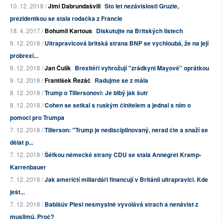
10. 12. 2018 /
Jimi Dabrundašvili
Sto let nezávislosti Gruzie,
prezidentkou se stala rodačka z Francie
18. 4. 2017 /
Bohumil Kartous
Diskutujte na Britských listech
9. 12. 2018 /
Ultrapravicová britská strana BNP se vychloubá, že na její
probrexi...
9. 12. 2018 /
Jan Čulík
Brexitéři vyhrožují "zrádkyni Mayové" oprátkou
9. 12. 2018 /
František Řezáč
Radujme se z mála
8. 12. 2018 /
Trump o Tillersonovi: Je blbý jak šutr
8. 12. 2018 /
Cohen se setkal s ruským činitelem a jednal s ním o
pomoci pro Trumpa
7. 12. 2018 /
Tillerson: "Trump je nedisciplinovaný, nerad čte a snaží se
dělat p...
7. 12. 2018 /
Šéfkou německé strany CDU se stala Annegret Kramp-
Karrenbauer
7. 12. 2018 /
Jak američtí miliardáři financují v Británii ultrapravici. Kde
ješt...
7. 12. 2018 /
Babišův Plesl nesmyslně vyvolává strach a nenávist z
muslimů. Proč?