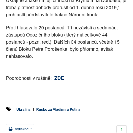
Ukrajině a také na její činnost na Krymu a na Donbase, je
třeba platnost dohody přerušit od 1. dubna roku 2019,"
prohlásili představitelé frakce Národní fronta.
Proti hlasovalo 20 poslanců: Tři nezávislí a sedmnáct
zástupců Opozičního bloku (který má celkově 44
poslanců - pozn. red.). Dalších 34 poslanců, včetně 15
členů Bloku Petra Porošenka, bylo přítomno, avšak
nehlasovalo.
Podrobnosti v ruštině:
ZDE
Ukrajina
|
Rusko za Vladimíra Putina
1
Vytisknout