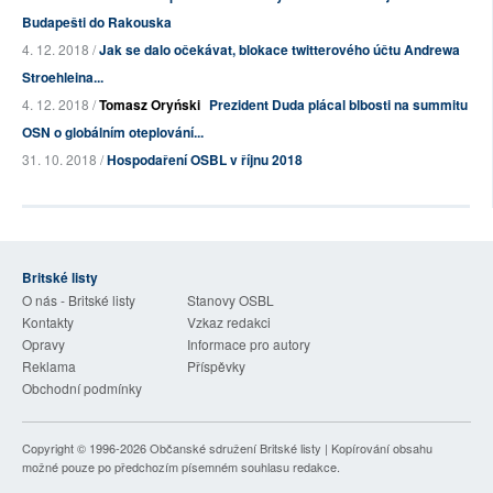
Budapešti do Rakouska
4. 12. 2018 /
Jak se dalo očekávat, blokace twitterového účtu Andrewa
Stroehleina...
4. 12. 2018 /
Tomasz Oryński
Prezident Duda plácal blbosti na summitu
OSN o globálním oteplování...
31. 10. 2018 /
Hospodaření OSBL v říjnu 2018
Britské listy
O nás - Britské listy
Stanovy OSBL
Kontakty
Vzkaz redakci
Opravy
Informace pro autory
Reklama
Příspěvky
Obchodní podmínky
Copyright © 1996-2026
Občanské sdružení Britské listy
| Kopírování obsahu
možné pouze po předchozím písemném souhlasu redakce.