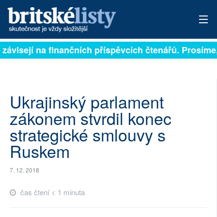
 závisejí na finančních příspěvcích čtenářů. Prosíme, 
PŘIHLÁSIT
AKTUÁLNÍ VYDÁNÍ
ARCHIV
Ukrajinský parlament
zákonem stvrdil konec
ROZHOVORY
strategické smlouvy s
TÉMATA
Ruskem
NEJČTENĚJŠÍ ZA 7 DNÍ
7. 12. 2018
AUTOŘI
čas čtení < 1 minuta
PŘÍSPĚVKY NA PROVOZ