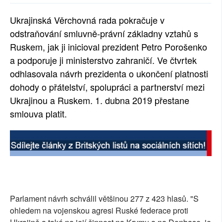
SOCIÁLNÍ SÍTĚ
Ukrajinská Věrchovná rada pokračuje v
odstraňování smluvně-právní základny vztahů s
RUBRIKY
Ruskem, jak ji inicioval prezident Petro Porošenko
PLNÁ VERZE STRÁNEK
a podporuje ji ministerstvo zahraničí. Ve čtvrtek
odhlasovala návrh prezidenta o ukončení platnosti
dohody o přátelství, spolupráci a partnerství mezi
Ukrajinou a Ruskem. 1. dubna 2019 přestane
smlouva platit.
Parlament návrh schválil většinou 277 z 423 hlasů. "S
ohledem na vojenskou agresi Ruské federace proti