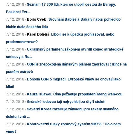
7. 12. 2018 /
Seznam 17 306 lidí, kteří se utopili cestou do Evropy.
Poslanci Evr...
7. 12. 2018 /
Boris Cvek
Srovnání Babiše a Bakaly nabízí pohled do
hlubin duše českého lidu
7. 12. 2018 /
Karel Dolejší
Libo-li se k úpadku prohlasovat, nebo
prodemonstrovat?
7. 12. 2018 /
Ukrajinský parlament zákonem stvrdil konec strategické
smlouvy s Ru...
7. 12. 2018 /
OSN je znepokojena dánským plánem zadržovat cizince na
pustém ostrově
7. 12. 2018 /
Dohoda OSN o migraci: Evropské vlády se chovají jako
idioti
7. 12. 2018 /
Kauza Huawei: Čína požaduje propuštění Meng Wan-čou
7. 12. 2018 /
Grónské ledovce tají nejrychleji za čtyři století
7. 12. 2018 /
Severní Korea rozšiřuje základnu pro rakety dlouhého
doletu, tvrdí ...
7. 12. 2018 /
Kontroverzní ruský zbraňový systém 9M729: Co o něm
víme?