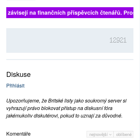
lně závisejí na finančních příspěvcích čtenářů. Prosím
12921
Diskuse
Přihlásit
Upozorňujeme, že Britské listy jako soukromý server si
vyhrazují právo blokovat přístup na diskusní fóra
jakémukoliv diskutérovi, pokud to uznají za důvodné.
Komentáře
nejnovější
oblíbené