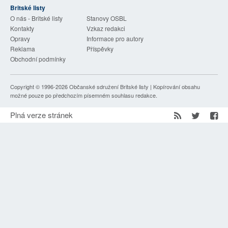
Britské listy
SOCIÁLNÍ SÍTĚ
O nás - Britské listy
Stanovy OSBL
Kontakty
Vzkaz redakci
RUBRIKY
Opravy
Informace pro autory
Reklama
Příspěvky
PLNÁ VERZE STRÁNEK
Obchodní podmínky
Copyright © 1996-2026
Občanské sdružení Britské listy
| Kopírování obsahu
možné pouze po předchozím písemném souhlasu redakce.
Plná verze stránek