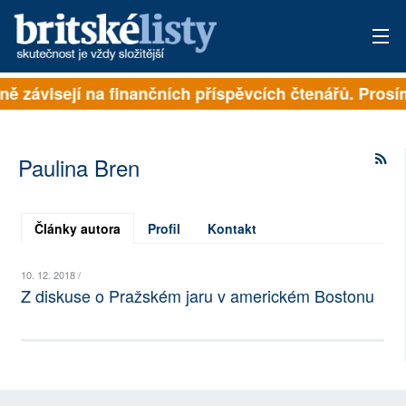
plně závisejí na finančních příspěvcích čtenářů. Prosí
PŘIHLÁSIT
AKTUÁLNÍ VYDÁNÍ
Paulina Bren
ARCHIV
ROZHOVORY
Články autora
Profil
Kontakt
TÉMATA
10. 12. 2018 /
Z diskuse o Pražském jaru v americkém Bostonu
NEJČTENĚJŠÍ ZA 7 DNÍ
AUTOŘI
PŘÍSPĚVKY NA PROVOZ