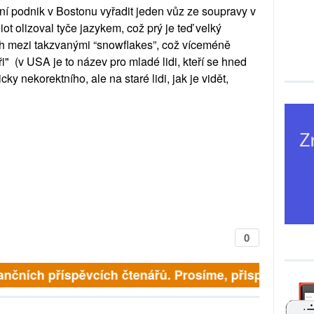
ní podnik v Bostonu vyřadit jeden vůz ze soupravy v
ot olizoval tyče jazykem, což prý je teď velký
ích mezi takzvanými “snowflakes”, což víceméně
" (v USA je to název pro mladé lidi, kteří se hned
ky nekorektního, ale na staré lidi, jak je vidět,
0
finančních příspěvcích čtenářů. Prosíme, přispějte. ➥