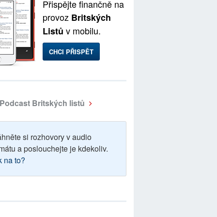
Přispějte finančně na
provoz
Britských
v mobilu.
Listů
CHCI PŘISPĚT
Podcast Britských listů
áhněte si rozhovory v audio
mátu a poslouchejte je kdekoliv.
k na to?