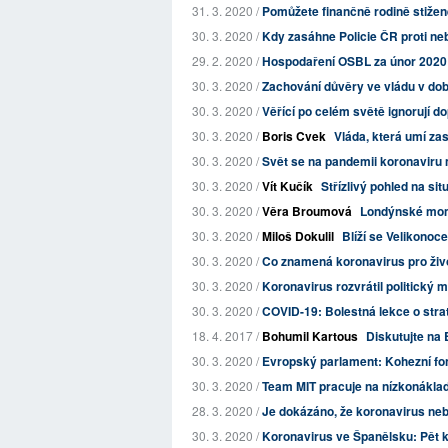
31. 3. 2020 /
Pomůžete finančně rodině stiže
30. 3. 2020 /
Kdy zasáhne Policie ČR proti ne
29. 2. 2020 /
Hospodaření OSBL za únor 2020
30. 3. 2020 /
Zachování důvěry ve vládu v dob
30. 3. 2020 /
Věřící po celém světě ignorují d
30. 3. 2020 /
Boris Cvek
Vláda, která umí zas
30. 3. 2020 /
Svět se na pandemii koronaviru m
30. 3. 2020 /
Vít Kučík
Střízlivý pohled na situa
30. 3. 2020 /
Věra Broumová
Londýnské mome
30. 3. 2020 /
Miloš Dokulil
Blíží se Velikonoce
30. 3. 2020 /
Co znamená koronavirus pro život
30. 3. 2020 /
Koronavirus rozvrátil politický 
30. 3. 2020 /
COVID-19: Bolestná lekce o strat
18. 4. 2017 /
Bohumil Kartous
Diskutujte na 
30. 3. 2020 /
Evropský parlament: Kohezní fon
30. 3. 2020 /
Team MIT pracuje na nízkonáklad
28. 3. 2020 /
Je dokázáno, že koronavirus neby
30. 3. 2020 /
Koronavirus ve Španělsku: Pět k