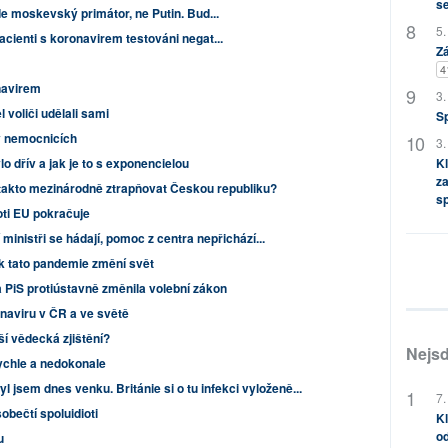
s
e moskevský primátor, ne Putin. Bud...
5.
cienti s koronavirem testováni negat...
Zá
4
navirem
3.
 voliči udělali sami
S
v nemocnicích
3.
o dřív a jak je to s exponencielou
Kl
za
takto mezinárodně ztrapňovat Českou republiku?
s
ti EU pokračuje
 ministři se hádají, pomoc z centra nepřichází...
k tato pandemie změní svět
 PiS protiústavně změnila volební zákon
onaviru v ČR a ve světě
í vědecká zjištění?
Nejsd
rychle a nedokonale
l jsem dnes venku. Británie si o tu infekci vyloženě...
7.
sobečtí spoluidioti
Kl
od
u