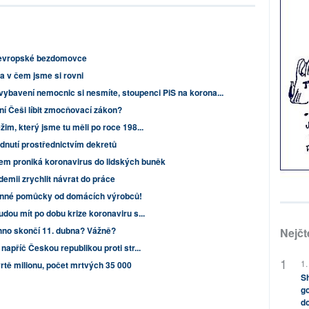
o evropské bezdomovce
a v čem jsme si rovni
vybavení nemocnic si nesmíte, stoupenci PiS na korona...
ní Češi líbit zmocňovací zákon?
im, který jsme tu měli po roce 198...
dnutí prostřednictvím dekretů
m proniká koronavirus do lidských buněk
emii zrychlit návrat do práce
anné pomůcky od domácích výrobců!
udou mít po dobu krize koronaviru s...
chno skončí 11. dubna? Vážně?
Nejčt
napříč Českou republikou proti str...
1.
rtě milionu, počet mrtvých 35 000
Sh
go
do