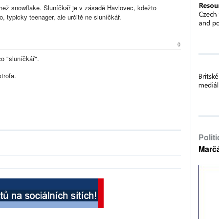
 než snowflake. Sluníčkář je v zásadě Havlovec, kdežto
, typicky teenager, ale určitě ne sluníčkář.
0
o "sluníčkář".
trofa.
Polit
Marč