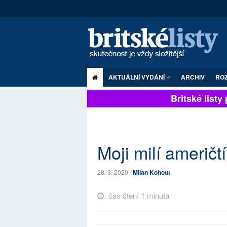
AKTUÁLNÍ VYDÁNÍ
ARCHIV
RO
Britské listy p
Moji milí američtí
28. 3. 2020 /
Milan Kohout
čas čtení 1 minuta