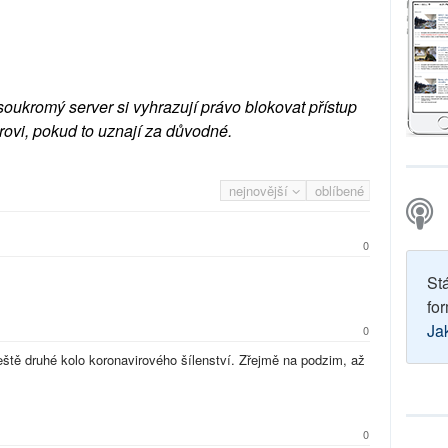
soukromý server si vyhrazují právo blokovat přístup
rovi, pokud to uznají za důvodné.
nejnovější
oblíbené
0
St
for
Ja
0
ště druhé kolo koronavirového šílenství. Zřejmě na podzim, až
0