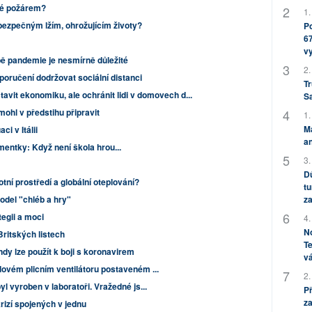
né požárem?
1.
bezpečným lžím, ohrožujícím životy?
Po
67
v
ě pandemie je nesmírně důležité
2.
oporučení dodržovat sociální distanci
Tr
tavit ekonomiku, ale ochránit lidi v domovech d...
S
ohl v předstihu připravit
1.
M
ci v Itálii
an
ntky: Když není škola hrou...
3.
Dů
ní prostředí a globální oteplování?
tu
model "chléb a hry"
za
egii a moci
4.
No
Britských listech
Te
dy lze použít k boji s koronavirem
vá
ovém plicním ventilátoru postaveném ...
2.
l vyroben v laboratoři. Vražedné js...
P
za
rizí spojených v jednu