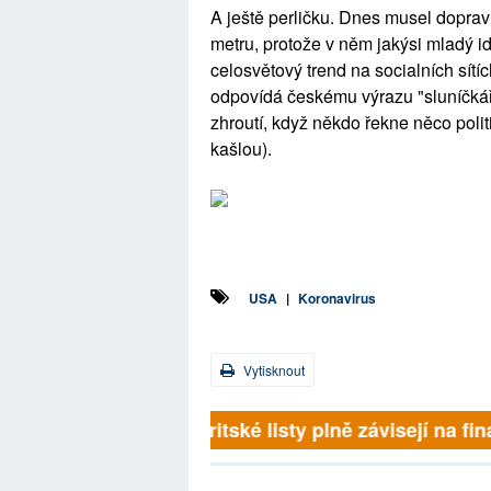
A ještě perličku. Dnes musel doprav
metru, protože v něm jakýsi mladý idi
celosvětový trend na socialních sít
odpovídá českému výrazu "sluníčkáři
zhroutí, když někdo řekne něco politic
kašlou).
USA
|
Koronavirus
Vytisknout
Britské listy plně závisejí na 