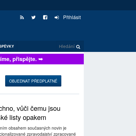
Přihlásit
SPĚVKY
e, přispějte. ➥
OBJEDNAT PŘEDPLATNÉ
hno, vůči čemu jsou
ské listy opakem
ním obsahem současných novin je
ionalizované zpravodajství zpracované