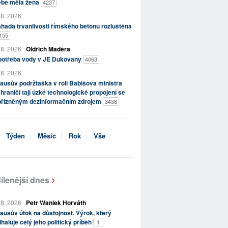
ebe měla žena
4237
 8. 2026
hada trvanlivosti římského betonu rozluštěna
155
 8. 2026
Oldřich Maděra
potřeba vody v JE Dukovany
4063
 8. 2026
ausův podržtaška v roli Babišova ministra
hraničí tají úzké technologické propojení se
přízněným dezinformačním zdrojem
3438
Týden
Měsíc
Rok
Vše
ílenější dnes
 8. 2026
Petr Waniek Horváth
ausův útok na důstojnost. Výrok, který
haluje celý jeho politický příběh
1