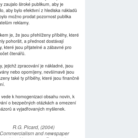
by zaujalo široké publikum, aby je
lo, aby bylo efektivní z hlediska nákladů
bylo možno prodat pozornost publika
telům reklamy.
kem je, že jsou přehlíženy příběhy, které
ly pohoršit, a přednost dostávají
y, které jsou přijatelné a zábavné pro
počet čtenářů.
y, jejichž zpracování je nákladné, jsou
vány nebo opomíjeny, nevšímavě jsou
zeny také ty příběhy, které jsou finančně
ní.
 vede k homogenizaci obsahu novin, k
vání o bezpečných otázkách a omezení
názorů a vyjadřovaných myšlenek.
R.G. Picard, (2004)
“Commercialism and newspaper