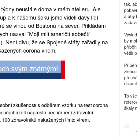
tak, a
 týdny neustále doma v mém atelieru. Ale
pobavi
up a k našemu šoku jsme viděli davy lidí
a aby 
zadava
teré se vinou od Bostonu na sever. Přikládám
ych nazval “Moji milí američtí sobečtí
Výsled
by moh
u). Není divu, že se Spojené státy zařadily na
příběh
akažených corona virem.
větší 
Příběh
zlehčo
přechá
riskant
To vše
refero
sobní zkušenosti s odběrem vzorku na test corona
škály 
em procházeli naprosto nechránění zdravotní
ak 160 zdravotníků nakažených tímto virem.