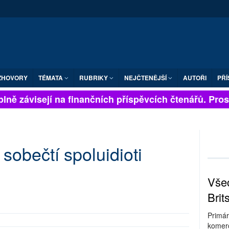
ZHOVORY
TÉMATA
RUBRIKY
NEJČTENĚJŠÍ
AUTOŘI
PŘÍ
lně závisejí na finančních příspěvcích čtenářů. Prosím
 sobečtí spoluidioti
Všec
Brit
Primár
komerc