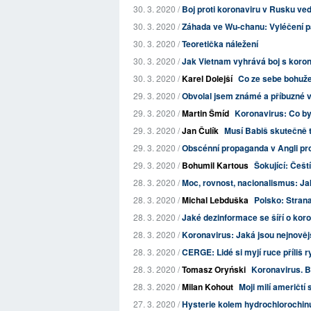
30. 3. 2020 /
Boj proti koronaviru v Rusku ved
30. 3. 2020 /
Záhada ve Wu-chanu: Vyléčení pa
30. 3. 2020 /
Teoretička náležení
30. 3. 2020 /
Jak Vietnam vyhrává boj s koro
30. 3. 2020 /
Karel Dolejší
Co ze sebe bohužel
29. 3. 2020 /
Obvolal jsem známé a příbuzné 
29. 3. 2020 /
Martin Šmíd
Koronavirus: Co byl
29. 3. 2020 /
Jan Čulík
Musí Babiš skutečně 
29. 3. 2020 /
Obscénní propaganda v Angli pro
29. 3. 2020 /
Bohumil Kartous
Šokující: Čeští
28. 3. 2020 /
Moc, rovnost, nacionalismus: Ja
28. 3. 2020 /
Michal Lebduška
Polsko: Strana
28. 3. 2020 /
Jaké dezinformace se šíří o kor
28. 3. 2020 /
Koronavirus: Jaká jsou nejnovějš
28. 3. 2020 /
CERGE: Lidé si myjí ruce příliš 
28. 3. 2020 /
Tomasz Oryński
Koronavirus. By
28. 3. 2020 /
Milan Kohout
Moji milí američtí 
27. 3. 2020 /
Hysterie kolem hydrochlorochin