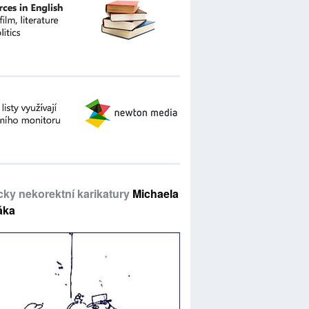
icky nekorektní karikatury
Michaela
áka