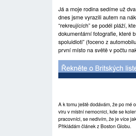
Já a moje rodina sedíme už dva
dnes jsme vyrazili autem na nák
“rekreujících” se podél pláží, k
dokumentární fotografie, které b
spoluidioti” (foceno z automobil
první místo na světě v počtu n
A k tomu ještě dodávám, že po mé o
viru v místní nemocnici, kde se kol
pracovníci, se nedivím, že je více j
Přikládám článek z Boston Globu.