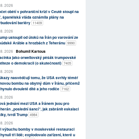
 8. 2026
čet obětí v pohraniční krizi v Ceutě stoupl na
, španělská vláda oznámila plány na
ybudování bariéry
11409
 8. 2026
ump ustoupil od útoků na Írán po varování ze
aúdské Arábie a hrozbách z Teheránu
9990
 8. 2026
Bohumil Kartous
acinka jako orwellovský pěšák trumpovské
titeze o demokracii (o skutečnosti)
7405
 8. 2026
kazy nasvědčují tomu, že USA svrhly téměř
novou bombu na obytný dům v Íránu, přičemž
hynulo dvouleté dítě a jeho rodiče
7162
 8. 2026
vá jednání mezi USA a Íránem jsou pro
herán „poslední šancí“, jak zabránit eskalaci
lky, tvrdí Trump
4984
 8. 2026
ři výbuchu bomby v moskevské restauraci
hynuli tři lidé; explodovalo zařízení, které u