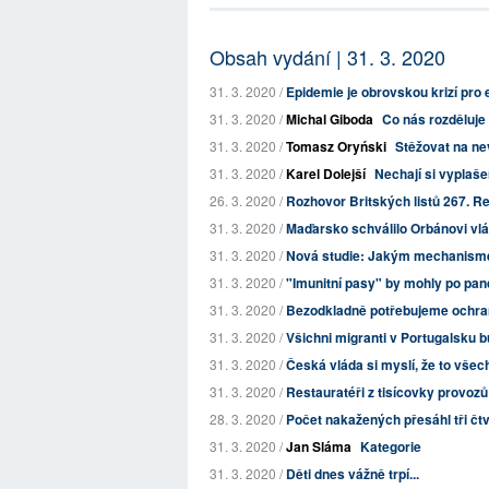
Obsah vydání | 31. 3. 2020
31. 3. 2020 /
Epidemie je obrovskou krizí pr
31. 3. 2020 /
Michal Giboda
Co nás rozděluje 
31. 3. 2020 /
Tomasz Oryński
Stěžovat na ne
31. 3. 2020 /
Karel Dolejší
Nechají si vyplaše
26. 3. 2020 /
Rozhovor Britských listů 267. Rež
31. 3. 2020 /
Maďarsko schválilo Orbánovi vlá
31. 3. 2020 /
Nová studie: Jakým mechanisme
31. 3. 2020 /
"Imunitní pasy" by mohly po pand
31. 3. 2020 /
Bezodkladně potřebujeme ochr
31. 3. 2020 /
Všichni migranti v Portugalsku b
31. 3. 2020 /
Česká vláda si myslí, že to vše
31. 3. 2020 /
Restauratéři z tisícovky provozů 
28. 3. 2020 /
Počet nakažených přesáhl tři čtv
31. 3. 2020 /
Jan Sláma
Kategorie
31. 3. 2020 /
Děti dnes vážně trpí...