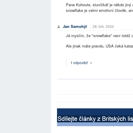
Pane Kohoute, sluníčkář je někdo jiný
snowflake je velmi emotivní člověk, ano
Jan Samohýl
28. bře. 2020
Já myslím, že "snowflake" není totéž c
Ale jinak máte pravdu, USA čeká katas
1 odpověď