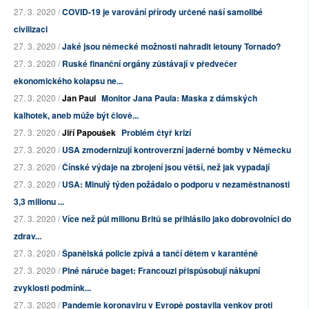
27. 3. 2020 /
COVID-19 je varování přírody určené naší samolibé
civilizaci
27. 3. 2020 /
Jaké jsou německé možnosti nahradit letouny Tornado?
27. 3. 2020 /
Ruské finanční orgány zůstávají v předvečer
ekonomického kolapsu ne...
27. 3. 2020 /
Jan Paul
Monitor Jana Paula: Maska z dámských
kalhotek, aneb může být člově...
27. 3. 2020 /
Jiří Papoušek
Problém čtyř krizí
27. 3. 2020 /
USA zmodernizují kontroverzní jaderné bomby v Německu
27. 3. 2020 /
Čínské výdaje na zbrojení jsou větší, než jak vypadají
27. 3. 2020 /
USA: Minulý týden požádalo o podporu v nezaměstnanosti
3,3 milionu ...
27. 3. 2020 /
Více než půl milionu Britů se přihlásilo jako dobrovolníci do
zdrav...
27. 3. 2020 /
Španělská policie zpívá a tančí dětem v karanténě
27. 3. 2020 /
Plné náruče baget: Francouzi přispůsobují nákupní
zvyklosti podmínk...
27. 3. 2020 /
Pandemie koronaviru v Evropě postavila venkov proti