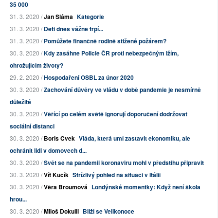
35 000
31. 3. 2020 /
Jan Sláma
Kategorie
31. 3. 2020 /
Děti dnes vážně trpí...
31. 3. 2020 /
Pomůžete finančně rodině stižené požárem?
30. 3. 2020 /
Kdy zasáhne Policie ČR proti nebezpečným lžím,
ohrožujícím životy?
29. 2. 2020 /
Hospodaření OSBL za únor 2020
30. 3. 2020 /
Zachování důvěry ve vládu v době pandemie je nesmírně
důležité
30. 3. 2020 /
Věřící po celém světě ignorují doporučení dodržovat
sociální distanci
30. 3. 2020 /
Boris Cvek
Vláda, která umí zastavit ekonomiku, ale
ochránit lidi v domovech d...
30. 3. 2020 /
Svět se na pandemii koronaviru mohl v předstihu připravit
30. 3. 2020 /
Vít Kučík
Střízlivý pohled na situaci v Itálii
30. 3. 2020 /
Věra Broumová
Londýnské momentky: Když není škola
hrou...
30. 3. 2020 /
Miloš Dokulil
Blíží se Velikonoce