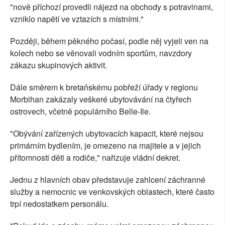
"nově příchozí provedli nájezd na obchody s potravinami,
vzniklo napětí ve vztazích s místními."
Později, během pěkného počasí, podle něj vyjeli ven na
kolech nebo se věnovali vodním sportům, navzdory
zákazu skupinových aktivit.
Dále směrem k bretaňskému pobřeží úřady v regionu
Morbihan zakázaly veškeré ubytovávání na čtyřech
ostrovech, včetně populárního Belle-Ile.
"Obývání zařízených ubytovacích kapacit, které nejsou
primárním bydlením, je omezeno na majitele a v jejich
přítomnosti děti a rodiče," nařizuje vládní dekret.
Jednu z hlavních obav představuje zahlcení záchranné
služby a nemocnic ve venkovských oblastech, které často
trpí nedostatkem personálu.