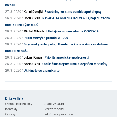
městu
27. 3. 2020 /
Karel Dolejší
Prázdniny ve stínu zombie apokalypsy
26. 3. 2020 /
Boris Cvek
Nevěřte, že antabus léčí COVID, nejsou žádná
data z klinických testů
26. 3. 2020 /
Michal Giboda
Hledají se účinné léky na COVID-19
26. 3. 2020 /
Počet mrtvých přesáhl 21 000
26. 3. 2020 /
Švýcarský antropolog: Pandemie koronaviru se odstraní
detekcí nakaž...
26. 3. 2020 /
Lukáš Kraus
Priority americké společnosti
26. 3. 2020 /
Boris Cvek
O důležitosti optimismu a dějinách medicíny
26. 3. 2020 /
Uklidněte se a panikařte!
Britské listy
O nás - Britské listy
Stanovy OSBL
Kontakty
Vzkaz redakci
Opravy
Informace pro autory