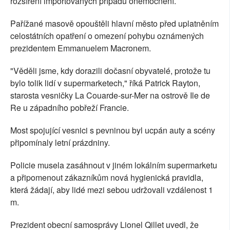
rozšíření importovaných případů onemocnění.
Pařížané masově opouštěli hlavní město před uplatněním
celostátních opatření o omezení pohybu oznámených
prezidentem Emmanuelem Macronem.
"Věděli jsme, kdy dorazili dočasní obyvatelé, protože tu
bylo tolik lidí v supermarketech," říká Patrick Rayton,
starosta vesničky La Couarde-sur-Mer na ostrově Ile de
Re u západního pobřeží Francie.
Most spojující vesnici s pevninou byl ucpán auty a scény
připomínaly letní prázdniny.
Policie musela zasáhnout v jiném lokálním supermarketu
a připomenout zákazníkům nová hygienická pravidla,
která žádají, aby lidé mezi sebou udržovali vzdálenost 1
m.
Prezident obecní samosprávy Lionel Qillet uvedl, že