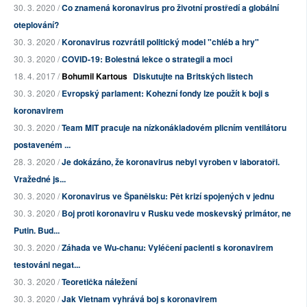
30. 3. 2020 /
Co znamená koronavirus pro životní prostředí a globální
oteplování?
30. 3. 2020 /
Koronavirus rozvrátil politický model "chléb a hry"
30. 3. 2020 /
COVID-19: Bolestná lekce o strategii a moci
18. 4. 2017 /
Bohumil Kartous
Diskutujte na Britských listech
30. 3. 2020 /
Evropský parlament: Kohezní fondy lze použít k boji s
koronavirem
30. 3. 2020 /
Team MIT pracuje na nízkonákladovém plicním ventilátoru
postaveném ...
28. 3. 2020 /
Je dokázáno, že koronavirus nebyl vyroben v laboratoři.
Vražedné js...
30. 3. 2020 /
Koronavirus ve Španělsku: Pět krizí spojených v jednu
30. 3. 2020 /
Boj proti koronaviru v Rusku vede moskevský primátor, ne
Putin. Bud...
30. 3. 2020 /
Záhada ve Wu-chanu: Vyléčení pacienti s koronavirem
testováni negat...
30. 3. 2020 /
Teoretička náležení
30. 3. 2020 /
Jak Vietnam vyhrává boj s koronavirem