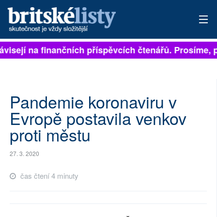
ávisejí na finančních příspěvcích čtenářů. Prosíme, př
PŘIHLÁSIT
AKTUÁLNÍ VYDÁNÍ
ARCHIV
Pandemie koronaviru v
Evropě postavila venkov
ROZHOVORY
proti městu
TÉMATA
27. 3. 2020
NEJČTENĚJŠÍ ZA 7 DNÍ
čas čtení 4 minuty
AUTOŘI
PŘÍSPĚVKY NA PROVOZ