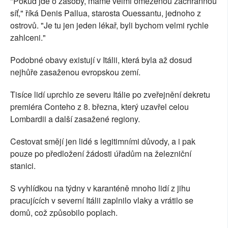
"Pokud jde o zásoby, máme velmi omezenou záchrannou
síť," říká Denis Pallua, starosta Ouessantu, jednoho z
ostrovů. "Je tu jen jeden lékař, byli bychom velmi rychle
zahlceni."
Podobné obavy existují v Itálii, která byla až dosud
nejhůře zasaženou evropskou zemí.
Tisíce lidí uprchlo ze severu Itálie po zveřejnění dekretu
premiéra Conteho z 8. března, který uzavřel celou
Lombardii a další zasažené regiony.
Cestovat smějí jen lidé s legitimními důvody, a i pak
pouze po předložení žádosti úřadům na železniční
stanici.
S vyhlídkou na týdny v karanténě mnoho lidí z jihu
pracujících v severní Itálii zaplnilo vlaky a vrátilo se
domů, což způsobilo poplach.