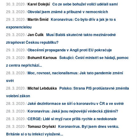
30. 3. 2020 /
Karel Dolejší
Co ze sebe bohužel voliči udělali sami
29. 3. 2020 /
Obvolal jsem známé a příbuzné v nemocnicích
29. 3. 2020 /
Martin Šmíd
Koronavirus: Co bylo dřív a jak je to s
exponencielou
29. 3. 2020 /
Jan Čulík
Musí Babiš skutečně takto mezinárodně
ztrapňovat Českou republiku?
29. 3. 2020 /
Obscénní propaganda v Angli proti EU pokračuje
29. 3. 2020 /
Bohumil Kartous
Šokující: Čeští ministři se hádají, pomoc
z centra nepřichází...
28. 3. 2020 /
Moc, rovnost, nacionalismus: Jak tato pandemie změní
svět
28. 3. 2020 /
Michal Lebduška
Polsko: Strana PiS protiústavně změnila
volební zákon
28. 3. 2020 /
Jaké dezinformace se šíří o koronaviru v ČR a ve světě
28. 3. 2020 /
Koronavirus: Jaká jsou nejnovější vědecká zjištění?
28. 3. 2020 /
CERGE: Lidé si myjí ruce příliš rychle a nedokonale
28. 3. 2020 /
Tomasz Oryński
Koronavirus. Byl jsem dnes venku.
Británie si o tu infekci vyloženě...