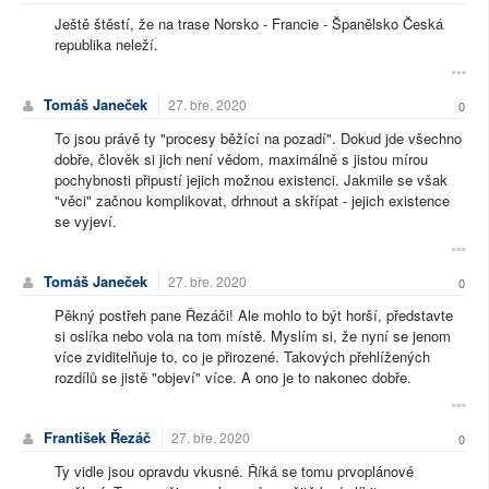
Ještě štěstí, že na trase Norsko - Francie - Španělsko Česká
republika neleží.
Tomáš Janeček
27. bře. 2020
0
To jsou právě ty "procesy běžící na pozadí". Dokud jde všechno
dobře, člověk si jich není vědom, maximálně s jistou mírou
pochybnosti připustí jejich možnou existenci. Jakmile se však
"věci" začnou komplikovat, drhnout a skřípat - jejich existence
se vyjeví.
Tomáš Janeček
27. bře. 2020
0
Pěkný postřeh pane Řezáči! Ale mohlo to být horší, představte
si oslíka nebo vola na tom místě. Myslím si, že nyní se jenom
více zviditelňuje to, co je přirozené. Takových přehlížených
rozdílů se jistě "objeví" více. A ono je to nakonec dobře.
František Řezáč
27. bře. 2020
0
Ty vidle jsou opravdu vkusné. Říká se tomu prvoplánové