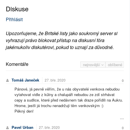
Diskuse
Přihlásit
Upozorňujeme, že Britské listy jako soukromý server si
vyhrazují právo blokovat přístup na diskusní fóra
jakémukoliv diskutérovi, pokud to uznají za důvodné.
Komentáře
nejnovější
oblíbené
Tomáš Janeček
27. bře. 2020
0
Pánové, já pevně věřím, že u nás obyvatelé venkova nebudou
vytahovat vidle z kůlny a chalupáři nebudou ze zdí strhávat
cepy a sudlice, které před nedávnem tak draze pořídili na Aukru.
Hrome, jestli já trochu nenadržuji těm venkovským :)
Pěkný den!
Pavel Urban
27. bře. 2020
0