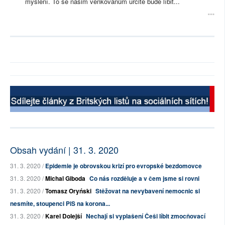
myšlení. To se našim venkovanům určitě bude líbit...
Obsah vydání | 31. 3. 2020
31. 3. 2020 /
Epidemie je obrovskou krizí pro evropské bezdomovce
31. 3. 2020 /
Michal Giboda
Co nás rozděluje a v čem jsme si rovni
31. 3. 2020 /
Tomasz Oryński
Stěžovat na nevybavení nemocnic si
nesmíte, stoupenci PiS na korona...
31. 3. 2020 /
Karel Dolejší
Nechají si vyplašení Češi líbit zmocňovací