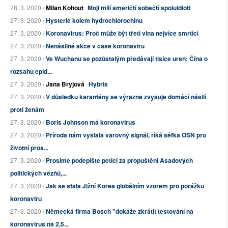
28. 3. 2020 /
Milan Kohout
Moji milí američtí sobečtí spoluidioti
27. 3. 2020 /
Hysterie kolem hydrochlorochinu
27. 3. 2020 /
Koronavirus: Proč může být třetí vlna nejvíce smrtící
27. 3. 2020 /
Nenásilné akce v čase koronaviru
27. 3. 2020 /
Ve Wuchanu se pozůstalým předávají tisíce uren: Čína o
rozsahu epid...
27. 3. 2020 /
Jana Bryjová
Hybris
27. 3. 2020 /
V důsledku karantény se výrazně zvyšuje domácí násilí
proti ženám
27. 3. 2020 /
Boris Johnson má koronavirus
27. 3. 2020 /
Příroda nám vyslala varovný signál, říká šéfka OSN pro
životní pros...
27. 3. 2020 /
Prosíme podepište petici za propuštění Asadových
politických vězňů,...
27. 3. 2020 /
Jak se stala Jižní Korea globálním vzorem pro porážku
koronaviru
27. 3. 2020 /
Německá firma Bosch "dokáže zkrátit testování na
koronavirus na 2,5...