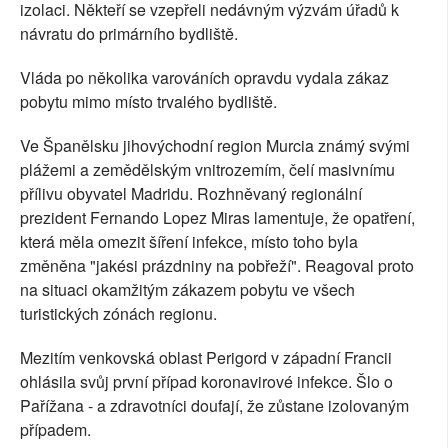
izolaci. Někteří se vzepřeli nedávným výzvám úřadů k
návratu do primárního bydliště.
Vláda po několika varováních opravdu vydala zákaz
pobytu mimo místo trvalého bydliště.
Ve Španělsku jihovýchodní region Murcia známý svými
plážemi a zemědělským vnitrozemím, čelí masivnímu
přílivu obyvatel Madridu. Rozhněvaný regionální
prezident Fernando Lopez Miras lamentuje, že opatření,
která měla omezit šíření infekce, místo toho byla
změněna "jakési prázdniny na pobřeží". Reagoval proto
na situaci okamžitým zákazem pobytu ve všech
turistických zónách regionu.
Mezitím venkovská oblast Perigord v západní Francii
ohlásila svůj první případ koronavirové infekce. Šlo o
Pařížana - a zdravotníci doufají, že zůstane izolovaným
případem.