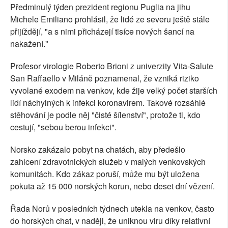
Předminulý týden prezident regionu Puglia na jihu
Michele Emiliano prohlásil, že lidé ze severu ještě stále
přijíždějí, "a s nimi přicházejí tisíce nových šancí na
nakažení."
Profesor virologie Roberto Brioni z univerzity Vita-Salute
San Raffaello v Miláně poznamenal, že vzniká riziko
vyvolané exodem na venkov, kde žije velký počet starších
lidí náchylných k infekci koronavirem. Takové rozsáhlé
stěhování je podle něj "čisté šílenství", protože ti, kdo
cestují, "sebou berou infekci".
Norsko zakázalo pobyt na chatách, aby předešlo
zahlcení zdravotnických služeb v malých venkovských
komunitách. Kdo zákaz poruší, může mu být uložena
pokuta až 15 000 norských korun, nebo deset dní vězení.
Řada Norů v posledních týdnech utekla na venkov, často
do horských chat, v naději, že uniknou viru díky relativní