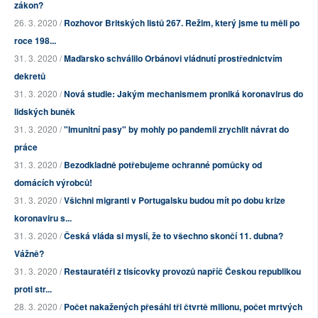
zákon?
26. 3. 2020 /
Rozhovor Britských listů 267. Režim, který jsme tu měli po
roce 198...
31. 3. 2020 /
Maďarsko schválilo Orbánovi vládnutí prostřednictvím
dekretů
31. 3. 2020 /
Nová studie: Jakým mechanismem proniká koronavirus do
lidských buněk
31. 3. 2020 /
"Imunitní pasy" by mohly po pandemii zrychlit návrat do
práce
31. 3. 2020 /
Bezodkladně potřebujeme ochranné pomůcky od
domácích výrobců!
31. 3. 2020 /
Všichni migranti v Portugalsku budou mít po dobu krize
koronaviru s...
31. 3. 2020 /
Česká vláda si myslí, že to všechno skončí 11. dubna?
Vážně?
31. 3. 2020 /
Restauratéři z tisícovky provozů napříč Českou republikou
proti str...
28. 3. 2020 /
Počet nakažených přesáhl tři čtvrtě milionu, počet mrtvých