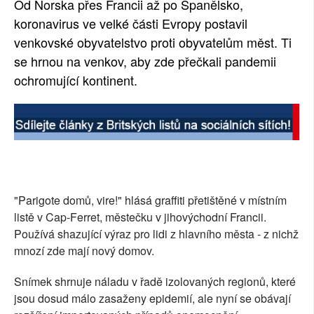
Od Norska přes Francii až po Španělsko,
SOCIÁLNÍ SÍTĚ
koronavirus ve velké části Evropy postavil
venkovské obyvatelstvo proti obyvatelům měst. Ti
RUBRIKY
se hrnou na venkov, aby zde přečkali pandemii
ochromující kontinent.
PLNÁ VERZE STRÁNEK
"Parigote domů, vire!" hlásá graffiti přetištěné v místním
listě v Cap-Ferret, městečku v jihovýchodní Francii.
Používá shazující výraz pro lidi z hlavního města - z nichž
mnozí zde mají nový domov.
Snímek shrnuje náladu v řadě izolovaných regionů, které
jsou dosud málo zasaženy epidemií, ale nyní se obávají