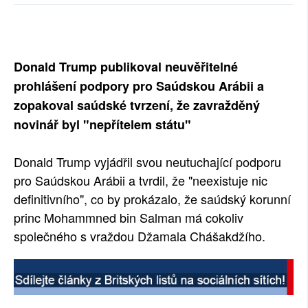
SOCIÁLNÍ SÍTĚ
RUBRIKY
Donald Trump publikoval neuvěřitelné
PLNÁ VERZE STRÁNEK
prohlášení podpory pro Saúdskou Arábii a
zopakoval saúdské tvrzení, že zavražděný
novinář byl "nepřítelem státu"
Donald Trump vyjádřil svou neutuchající podporu
pro Saúdskou Arábii a tvrdil, že "neexistuje nic
definitivního", co by prokázalo, že saúdský korunní
princ Mohammned bin Salman má cokoliv
společného s vraždou Džamala Chášakdžího.