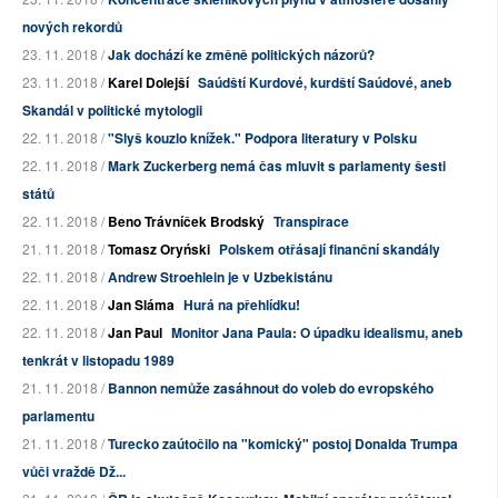
nových rekordů
23. 11. 2018 /
Jak dochází ke změně politických názorů?
23. 11. 2018 /
Karel Dolejší
Saúdští Kurdové, kurdští Saúdové, aneb
Skandál v politické mytologii
22. 11. 2018 /
"Slyš kouzlo knížek." Podpora literatury v Polsku
22. 11. 2018 /
Mark Zuckerberg nemá čas mluvit s parlamenty šesti
států
22. 11. 2018 /
Beno Trávníček Brodský
Transpirace
21. 11. 2018 /
Tomasz Oryński
Polskem otřásají finanční skandály
22. 11. 2018 /
Andrew Stroehlein je v Uzbekistánu
22. 11. 2018 /
Jan Sláma
Hurá na přehlídku!
22. 11. 2018 /
Jan Paul
Monitor Jana Paula: O úpadku idealismu, aneb
tenkrát v listopadu 1989
21. 11. 2018 /
Bannon nemůže zasáhnout do voleb do evropského
parlamentu
21. 11. 2018 /
Turecko zaútočilo na "komický" postoj Donalda Trumpa
vůči vraždě Dž...