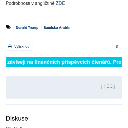
Podrobnosti v angličtině
ZDE
Donald Trump
|
Saúdská Arábie
0
Vytisknout
lně závisejí na finančních příspěvcích čtenářů. Prosím
11991
Diskuse