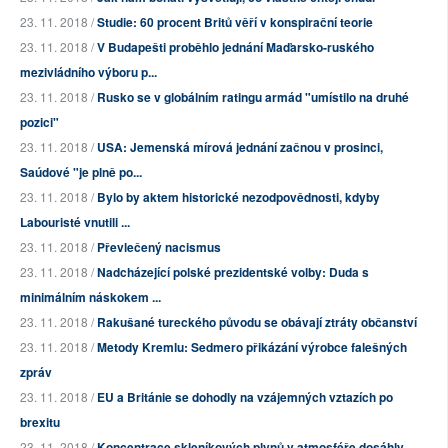
23. 11. 2018 /
Studie: 60 procent Britů věří v konspirační teorie
23. 11. 2018 /
V Budapešti proběhlo jednání Maďarsko-ruského
mezivládního výboru p...
23. 11. 2018 /
Rusko se v globálním ratingu armád "umístilo na druhé
pozici"
23. 11. 2018 /
USA: Jemenská mírová jednání začnou v prosinci,
Saúdové "je plně po...
23. 11. 2018 /
Bylo by aktem historické nezodpovědnosti, kdyby
Labouristé vnutili ...
23. 11. 2018 /
Převlečený nacismus
23. 11. 2018 /
Nadcházející polské prezidentské volby: Duda s
minimálním náskokem ...
23. 11. 2018 /
Rakušané tureckého původu se obávají ztráty občanství
23. 11. 2018 /
Metody Kremlu: Sedmero přikázání výrobce falešných
zpráv
23. 11. 2018 /
EU a Británie se dohodly na vzájemných vztazích po
brexitu
23. 11. 2018 /
Koncentrace skleníkových plynů v atmosféře dosáhly