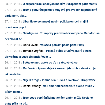
23. 11. 2018 /
O oligarchizaci českých médií v Evropském parlamentu
27. 11. 2018 /
Trump podvrátil pokusy Mayové přesvědčit nepřátelský
parlament. aby...
27. 11. 2018 /
Liberálové se musejí naučit politiku emocí, mají-li
pravicové popul...
27. 11. 2018 /
Někdejší šéf Trumpovy předvolební kampaně Manafort se
několikrát se...
27. 11. 2018 /
Boris Cvek
a pohlaví podle pana Piťhy
Nature
27. 11. 2018 /
Tomasz Oryński
Polská vláda zruší veškeré větrné
elektrárny a bude zintenzivňovat ...
26. 11. 2018 /
Světové metropole po třetí světové válce
26. 11. 2018 /
Maďarsko: Zpravodajský server, jehož historie ukazuje,
jak se dá be...
26. 11. 2018 /
Nigel Farage - temná síla Ruska a světové ultrapravice
26. 11. 2018 /
Daniel Veselý
Mají američtí neonacisté svého muže v
Bílém domě?
26. 11. 2018 /
Trumpovo popírání klimatických změn může Spojené
státy přijít na pů...