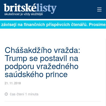
 závisejí na finančních příspěvcích čtenářů. Prosíme, 
PŘIHLÁSIT
AKTUÁLNÍ VYDÁNÍ
ARCHIV
Chášakdžího vražda:
Trump se postavil na
ROZHOVORY
podporu vražedného
TÉMATA
saúdského prince
NEJČTENĚJŠÍ ZA 7 DNÍ
21. 11. 2018
AUTOŘI
čas čtení 1 minuta
PŘÍSPĚVKY NA PROVOZ