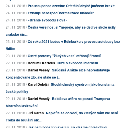
24. 11. 2018 /
Pro stoupence czexitu: O fatální chybě jménem brexit
24. 11. 2018 /
Existuje nebezpečí normalizace blábolů?
24. 11. 2018 /
»Braňte svobodu slova«
24. 11. 2018 /
Česká veřejnost si "nepřeje, aby se děti ve škole učily
arabské čís...
23. 11. 2018 /
Od roku 2021 budou v Edinburku v provozu autobusy bez
řidiče
23. 11. 2018 /
Ostré protesty "žlutých vest" otřásají Francií
22. 11. 2018 /
Bohumil Kartous
Iluze o svobodě internetu
23. 11. 2018 /
Daniel Veselý
Saúdská Arábie sice nepředstavuje
koncentrované zlo, ale stále se j...
21. 11. 2018 /
Karel Dolejší
Stockholmský syndrom jako konstanta
české politiky
22. 11. 2018 /
Daniel Veselý
Babišova aféra na pozadí Trumpova
bizarního lavírování
22. 11. 2018 /
Jiří Karen
Nepleťte se do věcí, do kterých vám nic není.
Třeba do brutální šik...
23. 11. 2018 /
Jak nám bohatí vysvětlují, co vlastně chtějí chudí