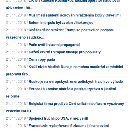
21. 11. 2018 /
ČR je skutečně Kocourkov. Mobilní operátor naúčtoval
uživatelce 190...
21. 11. 2018 /
Muslimští studenti šokováni vražděním židů v Osvětimi
21. 11. 2018 /
Šéfem Interpolu byl zvolen Jihokorejec
21. 11. 2018 /
Chášakdžího vražda: Trump se postavil na podporu
vražedného saúdské...
21. 11. 2018 /
Putin uvěřil vlastní propagandě
21. 11. 2018 /
Každý čtvrtý Evropan hlasuje pro populisty
21. 11. 2018 /
Cena ropy padá
21. 11. 2018 /
Kvůli nízké hladině Dunaje nemohou maďarští zemědělci
přepravit úro...
21. 11. 2018 /
Rusko je na evropských energetických trzích ve výhodě
21. 11. 2018 /
Evropská komise obdržela polskou zprávu o justiční
reformě
21. 11. 2018 /
Belgická firma prodává Číně unikátní software využívaný
vedením NATO
21. 11. 2018 /
Spojenci truchlí po USA, v něž věřili
21. 11. 2018 /
Francouzští vyšetřovatelé zkoumají financování