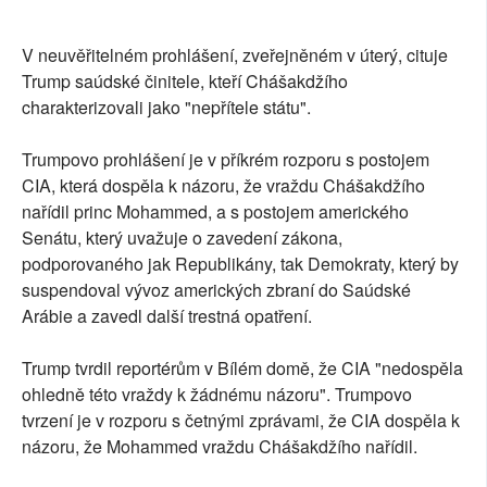
V neuvěřitelném prohlášení, zveřejněném v úterý, cituje
Trump saúdské činitele, kteří Chášakdžího
charakterizovali jako "nepřítele státu".
Trumpovo prohlášení je v příkrém rozporu s postojem
CIA, která dospěla k názoru, že vraždu Chášakdžího
nařídil princ Mohammed, a s postojem amerického
Senátu, který uvažuje o zavedení zákona,
podporovaného jak Republikány, tak Demokraty, který by
suspendoval vývoz amerických zbraní do Saúdské
Arábie a zavedl další trestná opatření.
Trump tvrdil reportérům v Bílém domě, že CIA "nedospěla
ohledně této vraždy k žádnému názoru". Trumpovo
tvrzení je v rozporu s četnými zprávami, že CIA dospěla k
názoru, že Mohammed vraždu Chášakdžího nařídil.