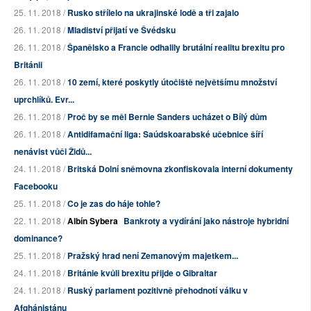
25. 11. 2018 /
Rusko střílelo na ukrajinské lodě a tři zajalo
26. 11. 2018 /
Mladiství přijatí ve Švédsku
26. 11. 2018 /
Španělsko a Francie odhalily brutální realitu brexitu pro
Británii
26. 11. 2018 /
10 zemí, které poskytly útočiště největšímu množství
uprchlíků. Evr...
26. 11. 2018 /
Proč by se měl Bernie Sanders ucházet o Bílý dům
26. 11. 2018 /
Antidifamační liga: Saúdskoarabské učebnice šíří
nenávist vůči Židů...
24. 11. 2018 /
Britská Dolní sněmovna zkonfiskovala interní dokumenty
Facebooku
25. 11. 2018 /
Co je zas do háje tohle?
22. 11. 2018 /
Albín Sybera
Bankroty a vydírání jako nástroje hybridní
dominance?
25. 11. 2018 /
Pražský hrad není Zemanovým majetkem...
24. 11. 2018 /
Británie kvůli brexitu přijde o Gibraltar
24. 11. 2018 /
Ruský parlament pozitivně přehodnotí válku v
Afghánistánu