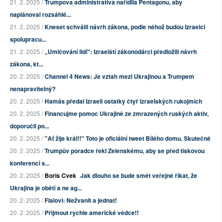
21. 2. 2025 /
Trumpova administrativa nařídila Pentagonu, aby
naplánoval rozsáhlé...
21. 2. 2025 /
Kneset schválil návrh zákona, podle něhož budou Izraelci
spolupracu...
21. 2. 2025 /
„Umlčování lidí": Izraelští zákonodárci předložili návrh
zákona, kt...
20. 2. 2025 /
Channel 4 News: Je vztah mezi Ukrajinou a Trumpem
nenapravitelný?
20. 2. 2025 /
Hamás předal Izraeli ostatky čtyř izraelských rukojmích
20. 2. 2025 /
Financujme pomoc Ukrajině ze zmrazených ruských aktiv,
doporučil po...
20. 2. 2025 /
"Ať žije král!!" Toto je oficiální tweet Bílého domu. Skutečně
20. 2. 2025 /
Trumpův poradce řekl Zelenskému, aby se před tiskovou
konferencí s...
20. 2. 2025 /
Boris Cvek
Jak dlouho se bude smět veřejně říkat, že
Ukrajina je obětí a ne ag...
20. 2. 2025 /
Fialovi: Nežvanit a jednat!
20. 2. 2025 /
Přijmout rychle americké vědce!!