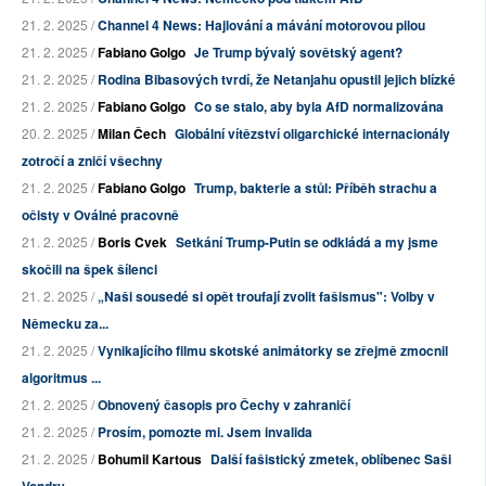
21. 2. 2025 /
Channel 4 News: Hajlování a mávání motorovou pilou
21. 2. 2025 /
Fabiano Golgo
Je Trump bývalý sovětský agent?
21. 2. 2025 /
Rodina Bibasových tvrdí, že Netanjahu opustil jejich blízké
21. 2. 2025 /
Fabiano Golgo
Co se stalo, aby byla AfD normalizována
20. 2. 2025 /
Milan Čech
Globální vítězství oligarchické internacionály
zotročí a zničí všechny
21. 2. 2025 /
Fabiano Golgo
Trump, bakterie a stůl: Příběh strachu a
očisty v Oválné pracovně
21. 2. 2025 /
Boris Cvek
Setkání Trump-Putin se odkládá a my jsme
skočili na špek šílenci
21. 2. 2025 /
„Naši sousedé si opět troufají zvolit fašismus": Volby v
Německu za...
21. 2. 2025 /
Vynikajícího filmu skotské animátorky se zřejmě zmocnil
algoritmus ...
21. 2. 2025 /
Obnovený časopis pro Čechy v zahraničí
21. 2. 2025 /
Prosím, pomozte mi. Jsem invalida
21. 2. 2025 /
Bohumil Kartous
Další fašistický zmetek, oblíbenec Saši