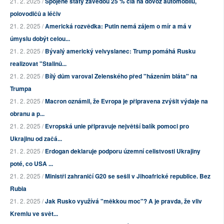
21. 2. 2025 /
Spojené státy zavedou 25 % cla na dovoz automobilů,
polovodičů a léčiv
21. 2. 2025 /
Americká rozvědka: Putin nemá zájem o mír a má v
úmyslu dobýt celou...
21. 2. 2025 /
Bývalý americký velvyslanec: Trump pomáhá Rusku
realizovat "Stalinů...
21. 2. 2025 /
Bílý dům varoval Zelenského před "házením bláta" na
Trumpa
21. 2. 2025 /
Macron oznámil, že Evropa je připravena zvýšit výdaje na
obranu a p...
21. 2. 2025 /
Evropská unie připravuje největší balík pomoci pro
Ukrajinu od začá...
21. 2. 2025 /
Erdogan deklaruje podporu územní celistvosti Ukrajiny
poté, co USA ...
21. 2. 2025 /
Ministři zahraničí G20 se sešli v Jihoafrické republice. Bez
Rubia
21. 2. 2025 /
Jak Rusko využívá "měkkou moc"? A je pravda, že vliv
Kremlu ve svět...