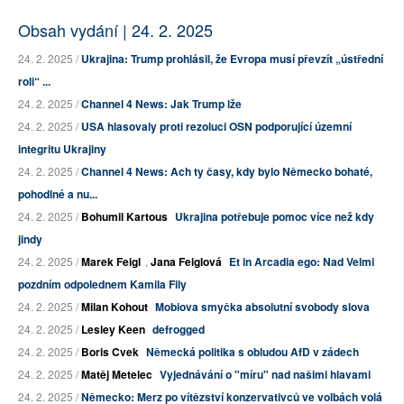
Obsah vydání | 24. 2. 2025
24. 2. 2025 /
Ukrajina: Trump prohlásil, že Evropa musí převzít „ústřední
roli“ ...
24. 2. 2025 /
Channel 4 News: Jak Trump lže
24. 2. 2025 /
USA hlasovaly proti rezoluci OSN podporující územní
integritu Ukrajiny
24. 2. 2025 /
Channel 4 News: Ach ty časy, kdy bylo Německo bohaté,
pohodlné a nu...
24. 2. 2025 /
Bohumil Kartous
Ukrajina potřebuje pomoc více než kdy
jindy
24. 2. 2025 /
Marek Feigl
,
Jana Feiglová
Et in Arcadia ego: Nad Velmi
pozdním odpolednem Kamila Fily
24. 2. 2025 /
Milan Kohout
Mobiova smyčka absolutní svobody slova
24. 2. 2025 /
Lesley Keen
defrogged
24. 2. 2025 /
Boris Cvek
Německá politika s obludou AfD v zádech
24. 2. 2025 /
Matěj Metelec
Vyjednávání o "míru" nad našimi hlavami
24. 2. 2025 /
Německo: Merz po vítězství konzervativců ve volbách volá