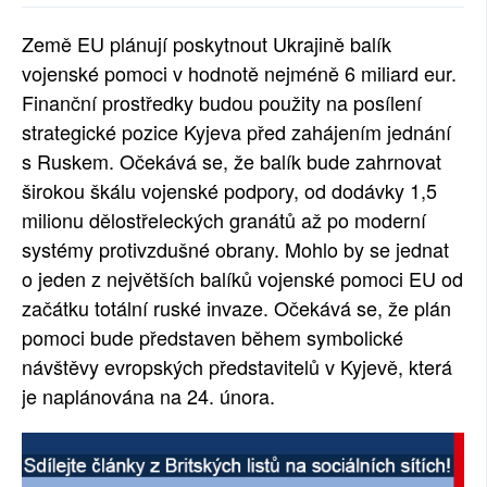
SOCIÁLNÍ SÍTĚ
Země EU plánují poskytnout Ukrajině balík
vojenské pomoci v hodnotě nejméně 6 miliard eur.
RUBRIKY
Finanční prostředky budou použity na posílení
PLNÁ VERZE STRÁNEK
strategické pozice Kyjeva před zahájením jednání
s Ruskem. Očekává se, že balík bude zahrnovat
širokou škálu vojenské podpory, od dodávky 1,5
milionu dělostřeleckých granátů až po moderní
systémy protivzdušné obrany. Mohlo by se jednat
o jeden z největších balíků vojenské pomoci EU od
začátku totální ruské invaze. Očekává se, že plán
pomoci bude představen během symbolické
návštěvy evropských představitelů v Kyjevě, která
je naplánována na 24. února.