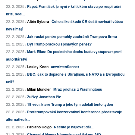
22. 2. 2025 /
Papež František je nyní v kritickém stavu po respirační
krizi, sděl...
22. 2. 2025 /
Albín Sybera
Čeho si ke škodě ČR čeští novináři vůbec
nevšímají
22. 2. 2025 /
Jak ruské peníze pomohly zachránit Trumpovu firmu
22. 2. 2025 /
Byl Trump pračkou špinavých peněz?
22. 2. 2025 /
Mark Elias: Do posledního dechu budu vystupovat proti
autoritářství
22. 2. 2025 /
Lesley Keen
unwrittenSonnet
22. 2. 2025 /
BBC: Jak to dopadne s Ukrajinou, s NATO a s Evropskou
unií?
22. 2. 2025 /
Milan Mundier
Mráz přichází z Washingtonu
22. 2. 2025 /
Zuřivý Jonathan Pie
22. 2. 2025 /
18 věcí, které Trump a jeho tým udělali tento týden
22. 2. 2025 /
Protitrumpovská konzervativní konference představuje
alternativu k...
22. 2. 2025 /
Fabiano Golgo
Nechte je hajlovat dál...
21. 2. 2025 /
Channel 4 News: Německo pod tlakem AfD