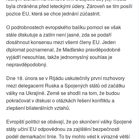
byla chráněna před leteckými údery. Zároveň se tím posílí
pozice EU, která se chce jednání zúčastnit.
O podrobnostech evropského balíku pomoci se však
stále diskutuje a zatím není jasné, zda se podaří
dosáhnout konsensu mezi všemi členy EU. Jeden
diplomat poznamenal, že Maďarsko pravděpodobně
vyjádří nesouhlas, takže jednomyslný souhlas je
nepravděpodobný.
Dne 18. února se v Rijádu uskutečnily první rozhovory
mezi delegacemi Ruska a Spojených států od začátku
války na Ukrajině. Země se shodli na tom, že budou
pokračovat v diskusi o otázkách řešení konfliktu a
zlepšení bilaterálních vztahů.
Evropští politici se obávají, že po skončení války Spojené
státy učiní EU odpovědnou za zajištění bezpečnosti
podél demarkační linie. To by mohlo vést k výrazně větší