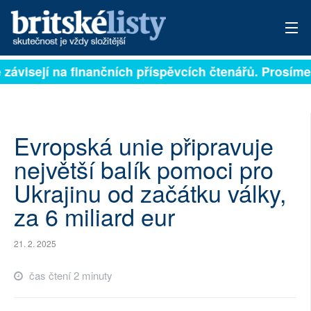
 závisejí na finančních příspěvcích čtenářů. Prosíme, 
PŘIHLÁSIT
AKTUÁLNÍ VYDÁNÍ
ARCHIV
Evropská unie připravuje
největší balík pomoci pro
ROZHOVORY
Ukrajinu od začátku války,
TÉMATA
za 6 miliard eur
NEJČTENĚJŠÍ ZA 7 DNÍ
21. 2. 2025
AUTOŘI
čas čtení 2 minuty
PŘÍSPĚVKY NA PROVOZ