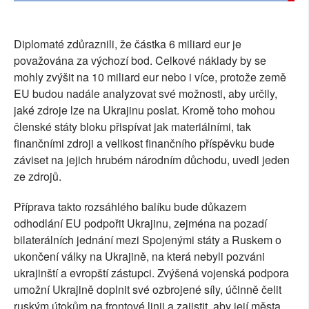
Diplomaté zdůraznili, že částka 6 miliard eur je
považována za výchozí bod. Celkové náklady by se
mohly zvýšit na 10 miliard eur nebo i více, protože země
EU budou nadále analyzovat své možnosti, aby určily,
jaké zdroje lze na Ukrajinu poslat. Kromě toho mohou
členské státy bloku přispívat jak materiálními, tak
finančními zdroji a velikost finančního příspěvku bude
záviset na jejich hrubém národním důchodu, uvedl jeden
ze zdrojů.
Příprava takto rozsáhlého balíku bude důkazem
odhodlání EU podpořit Ukrajinu, zejména na pozadí
bilaterálních jednání mezi Spojenými státy a Ruskem o
ukončení války na Ukrajině, na která nebyli pozváni
ukrajinští a evropští zástupci. Zvýšená vojenská podpora
umožní Ukrajině doplnit své ozbrojené síly, účinně čelit
ruským útokům na frontové linii a zajistit, aby její města