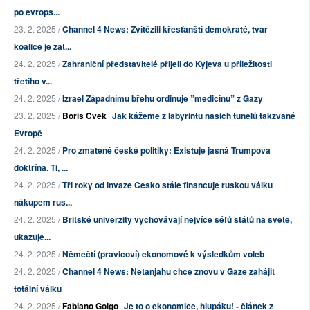
po evrops...
23. 2. 2025 /
Channel 4 News: Zvítězili křesťanští demokraté, tvar
koalice je zat...
24. 2. 2025 /
Zahraniční představitelé přijeli do Kyjeva u příležitosti
třetího v...
24. 2. 2025 /
Izrael Západnímu břehu ordinuje ”medicínu” z Gazy
23. 2. 2025 /
Boris Cvek
Jak kážeme z labyrintu našich tunelů takzvané
Evropě
24. 2. 2025 /
Pro zmatené české politiky: Existuje jasná Trumpova
doktrína. Ti, ...
24. 2. 2025 /
Tři roky od invaze Česko stále financuje ruskou válku
nákupem rus...
24. 2. 2025 /
Britské univerzity vychovávají nejvíce šéfů států na světě,
ukazuje...
24. 2. 2025 /
Němečtí (pravicoví) ekonomové k výsledkům voleb
24. 2. 2025 /
Channel 4 News: Netanjahu chce znovu v Gaze zahájit
totální válku
24. 2. 2025 /
Fabiano Golgo
Je to o ekonomice, hlupáku! - článek z