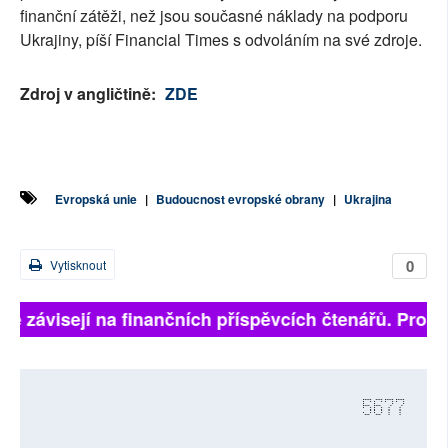
finanční zátěži, než jsou současné náklady na podporu
Ukrajiny, píší Financial Times s odvoláním na své zdroje.
Zdroj v angličtině:
ZDE
Evropská unie
|
Budoucnost evropské obrany
|
Ukrajina
0
Vytisknout
ně závisejí na finančních příspěvcích čtenářů. Prosím
5677