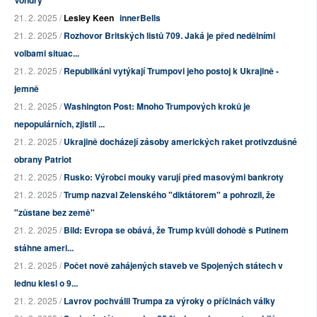
Vondry
21. 2. 2025 /
Lesley Keen
innerBells
21. 2. 2025 /
Rozhovor Britských listů 709. Jaká je před nedělními
volbami situac...
21. 2. 2025 /
Republikáni vytýkají Trumpovi jeho postoj k Ukrajině -
jemně
21. 2. 2025 /
Washington Post: Mnoho Trumpových kroků je
nepopulárních, zjistil ...
21. 2. 2025 /
Ukrajině docházejí zásoby amerických raket protivzdušné
obrany Patriot
21. 2. 2025 /
Rusko: Výrobci mouky varují před masovými bankroty
21. 2. 2025 /
Trump nazval Zelenského "diktátorem" a pohrozil, že
"zůstane bez země"
21. 2. 2025 /
Bild: Evropa se obává, že Trump kvůli dohodě s Putinem
stáhne ameri...
21. 2. 2025 /
Počet nově zahájených staveb ve Spojených státech v
lednu klesl o 9...
21. 2. 2025 /
Lavrov pochválil Trumpa za výroky o příčinách války