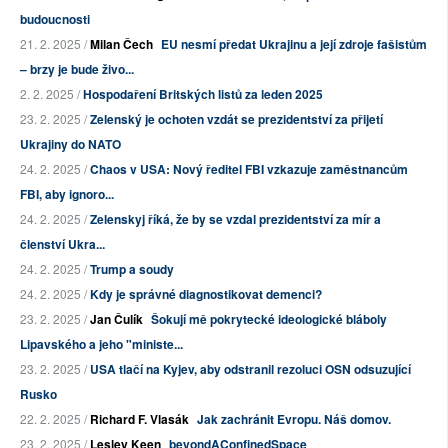
budoucnosti
21. 2. 2025 /
Milan Čech
EU nesmí předat Ukrajinu a její zdroje fašistům
– brzy je bude živo...
2. 2. 2025 /
Hospodaření Britských listů za leden 2025
23. 2. 2025 /
Zelenský je ochoten vzdát se prezidentství za přijetí
Ukrajiny do NATO
24. 2. 2025 /
Chaos v USA: Nový ředitel FBI vzkazuje zaměstnancům
FBI, aby ignoro...
24. 2. 2025 /
Zelenskyj říká, že by se vzdal prezidentství za mír a
členství Ukra...
24. 2. 2025 /
Trump a soudy
24. 2. 2025 /
Kdy je správné diagnostikovat demenci?
23. 2. 2025 /
Jan Čulík
Šokují mě pokrytecké ideologické bláboly
Lipavského a jeho "ministe...
23. 2. 2025 /
USA tlačí na Kyjev, aby odstranil rezoluci OSN odsuzující
Rusko
22. 2. 2025 /
Richard F. Vlasák
Jak zachránit Evropu. Náš domov.
23. 2. 2025 /
Lesley Keen
beyondAConfinedSpace