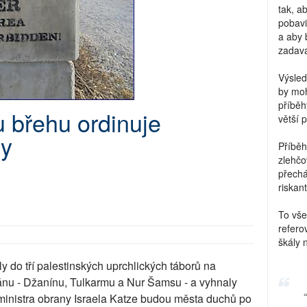
tak, a
pobavi
a aby 
zadava
Výsled
by moh
příběh
 břehu ordinuje
větší 
zy
Příběh
zlehčo
přechá
riskant
To vše
refero
škály 
hly do tří palestinských uprchlických táborů na
nu - Džanínu, Tulkarmu a Nur Šamsu - a vyhnaly
 ministra obrany Israela Katze budou města duchů po