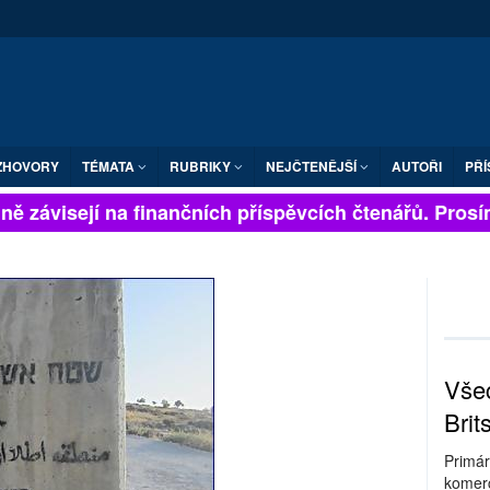
ZHOVORY
TÉMATA
RUBRIKY
NEJČTENĚJŠÍ
AUTOŘI
PŘÍ
ě závisejí na finančních příspěvcích čtenářů. Prosíme,
Všec
Brit
Primár
komerc