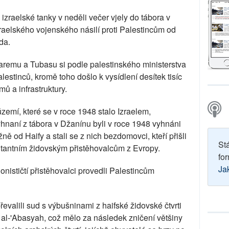
 izraelské tanky v neděli večer vjely do tábora v
zraelského vojenského násilí proti Palestincům od
da.
aremu a Tubasu si podle palestinského ministerstva
lestinců, kromě toho došlo k vysídlení desítek tisíc
ů a infrastruktury.
území, které se v roce 1948 stalo Izraelem,
yhnaní z tábora v Džanínu byli v roce 1948 vyhnáni
ě od Haify a stali se z nich bezdomovci, kteří přišli
St
itantním židovským přistěhovalcům z Evropy.
for
Ja
onističtí přistěhovalci provedli Palestincům
převalili sud s výbušninami z haifské židovské čtvrti
al-'Abasyah, což mělo za následek zničení většiny