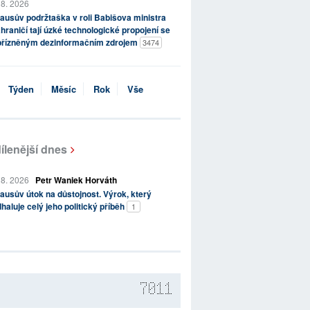
 8. 2026
ausův podržtaška v roli Babišova ministra
hraničí tají úzké technologické propojení se
přízněným dezinformačním zdrojem
3474
Týden
Měsíc
Rok
Vše
ílenější dnes
 8. 2026
Petr Waniek Horváth
ausův útok na důstojnost. Výrok, který
haluje celý jeho politický příběh
1
7011