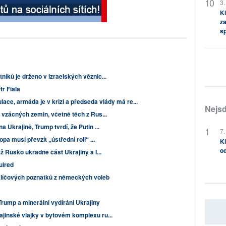
3.
Kl
za
s
íků je drženo v izraelských věznic...
r Fiala
ulace, armáda je v krizi a předseda vlády má re...
Nejsd
 vzácných zemin, včetně těch z Rus...
a Ukrajině, Trump tvrdí, že Putin ...
7.
pa musí převzít „ústřední roli“ ...
Kl
od
ž Rusko ukradne část Ukrajiny a I...
uired
líčových poznatků z německých voleb
rump a minerální vydírání Ukrajiny
ajinské vlajky v bytovém komplexu ru...