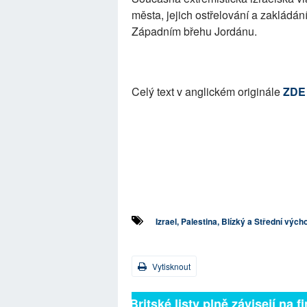
města, jejich ostřelování a zakládání
Západním břehu Jordánu.
Celý text v anglickém originále
ZDE
Izrael, Palestina, Blízký a Střední vých
Vytisknout
Britské listy plně závisejí na f