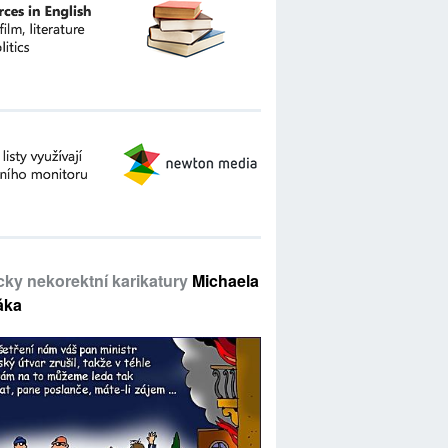
icky nekorektní karikatury
Michaela
áka