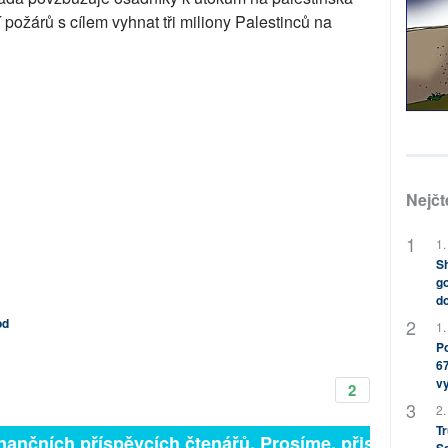
 požárů s cílem vyhnat tři miliony Palestinců na
Nejčt
1.
Sh
go
do
od
1.
Po
67
v
2
2.
Tr
inančních příspěvcích čtenářů. Prosíme, přispějte. ➥