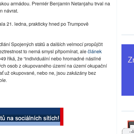
lskou armádou. Premiér Benjamin Netanjahu trval na
n návrat.
ala 21. ledna, prakticky hned po Trumpově
ání Spojených států a dalších velmocí propůjčit
eztrestnost to nemá smysl připomínat, ale
článek
49 říká, že “individuální nebo hromadné násilné
ěných osob z okupovaného území na území okupační
ať už okupované, nebo ne, jsou zakázány bez
ole.