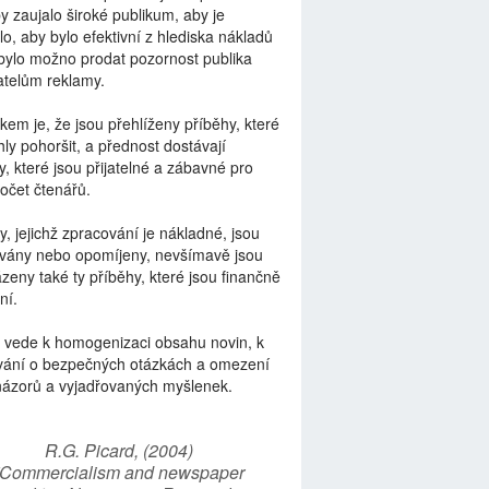
by zaujalo široké publikum, aby je
lo, aby bylo efektivní z hlediska nákladů
bylo možno prodat pozornost publika
telům reklamy.
kem je, že jsou přehlíženy příběhy, které
ly pohoršit, a přednost dostávají
y, které jsou přijatelné a zábavné pro
počet čtenářů.
y, jejichž zpracování je nákladné, jsou
vány nebo opomíjeny, nevšímavě jsou
zeny také ty příběhy, které jsou finančně
ní.
 vede k homogenizaci obsahu novin, k
vání o bezpečných otázkách a omezení
názorů a vyjadřovaných myšlenek.
R.G. Picard, (2004)
“Commercialism and newspaper