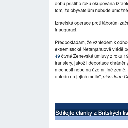
dobu příštího roku okupována izrae
tom, že obyvatelům nebude umožně
Izraelská operace proti táborům zač
inauguraci.
Předpokládám, že vzhledem k odhodl
extremistické Netanjahuově vládě b
49
čtvrté Ženevské úmluvy z roku 19
transfery, jakož i deportace chrán
mocnosti nebo na území jiné země, 
ohledu na jejich motiv”,
píše Juan C