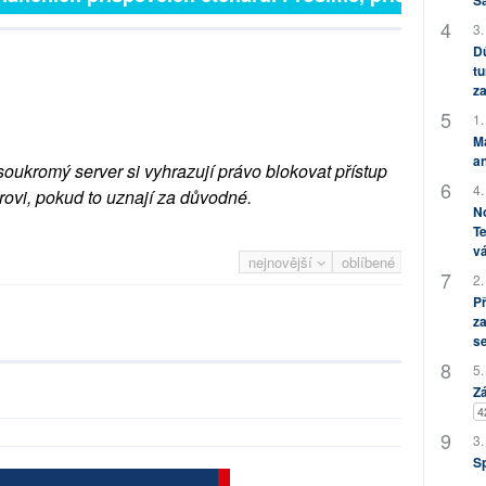
S
3.
Dů
tu
za
1.
M
an
soukromý server si vyhrazují právo blokovat přístup
4.
rovi, pokud to uznají za důvodné.
No
Te
vá
nejnovější
oblíbené
2.
P
za
s
5.
Zá
4
3.
S