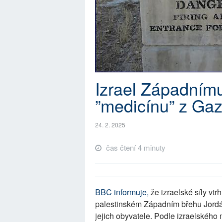
Izrael Západnímu
”medicínu” z Ga
24. 2. 2025
čas čtení 4 minuty
BBC informuje,
že izraelské síly vtr
palestinském Západním břehu Jordá
jejich obyvatele. Podle izraelského