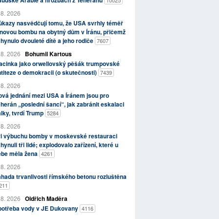
aúdské Arábie a hrozbách z Teheránu
10025
 8. 2026
kazy nasvědčují tomu, že USA svrhly téměř
novou bombu na obytný dům v Íránu, přičemž
hynulo dvouleté dítě a jeho rodiče
7607
 8. 2026
Bohumil Kartous
acinka jako orwellovský pěšák trumpovské
titeze o demokracii (o skutečnosti)
7439
 8. 2026
vá jednání mezi USA a Íránem jsou pro
herán „poslední šancí“, jak zabránit eskalaci
lky, tvrdí Trump
5284
 8. 2026
ři výbuchu bomby v moskevské restauraci
hynuli tři lidé; explodovalo zařízení, které u
ebe měla žena
4261
 8. 2026
hada trvanlivosti římského betonu rozluštěna
211
 8. 2026
Oldřich Maděra
potřeba vody v JE Dukovany
4116