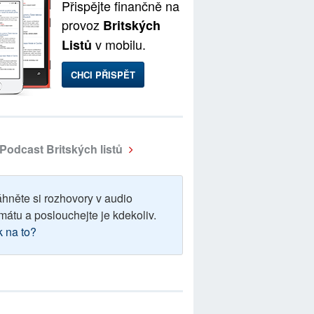
Přispějte finančně na
provoz
Britských
v mobilu.
Listů
CHCI PŘISPĚT
Podcast Britských listů
áhněte si rozhovory v audio
mátu a poslouchejte je kdekoliv.
k na to?