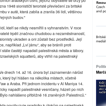
kolních arabských čtvrtí, jejíchž obyvatelé se brzy po
zna 1948 sionističtí teroristé převlečení za britské
ombu v autě, která zabila a zranila 36 lidí, většinou
eřejných budov."
idí, kteří se nikdy nesmířili s vyhnanstvím. V roce
vatelé trpěli značnou chudobou a nezaměstnaností,
sionisty ukraden a oni zůstali bez prostředků. Její
e, například „Lví jámu“, aby se bránili proti
 stále častěji napadali palestinská města a tábory.
izraelských squatterů, aby vtrhli na palestinský
Polit
Marč
Ve dnech 14. až 16. února byl zaznamenán nárůst
ů, který byl hlášen na několika místech, včetně
Faw a Araba. Při jednom incidentu v Al Maniya 14.
yzicky napadli palestinské vesničany, házeli po nich
 Bylo nahlášeno přibližně 16 zraněných Palestinců.“
láda povzbuzuje osadníky k útokům na palestinská