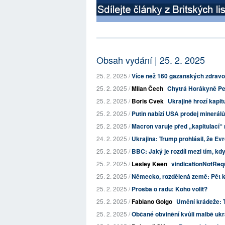
Obsah vydání | 25. 2. 2025
25. 2. 2025 /
Více než 160 gazanských zdravotn
25. 2. 2025 /
Milan Čech
Chytrá Horákyně Pet
25. 2. 2025 /
Boris Cvek
Ukrajině hrozí kapit
25. 2. 2025 /
Putin nabízí USA prodej minerálů
25. 2. 2025 /
Macron varuje před „kapitulací“ n
24. 2. 2025 /
Ukrajina: Trump prohlásil, že Evro
25. 2. 2025 /
BBC: Jaký je rozdíl mezi tím, kdy
25. 2. 2025 /
Lesley Keen
vindicationNotReq
25. 2. 2025 /
Německo, rozdělená země: Pět k
25. 2. 2025 /
Prosba o radu: Koho volit?
25. 2. 2025 /
Fabiano Golgo
Umění krádeže: T
25. 2. 2025 /
Občané obvinění kvůli malbě ukr