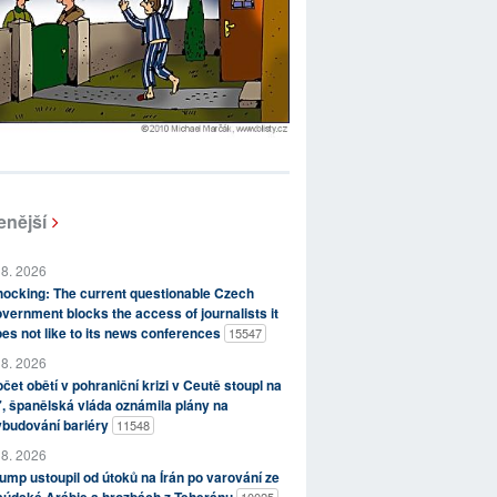
enější
 8. 2026
ocking: The current questionable Czech
vernment blocks the access of journalists it
es not like to its news conferences
15547
 8. 2026
čet obětí v pohraniční krizi v Ceutě stoupl na
, španělská vláda oznámila plány na
ybudování bariéry
11548
 8. 2026
ump ustoupil od útoků na Írán po varování ze