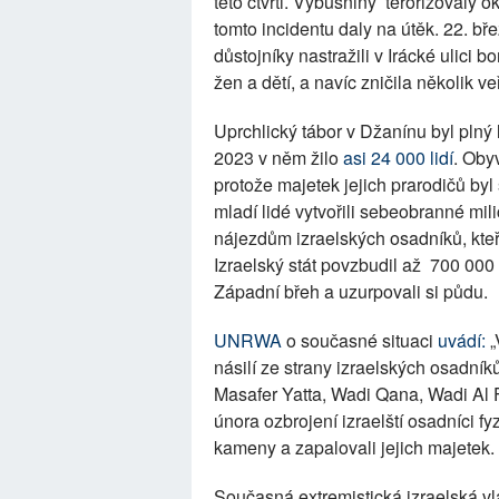
této čtvrti. Výbušniny terorizovaly o
tomto incidentu daly na útěk. 22. bře
důstojníky nastražili v Irácké ulici b
žen a dětí, a navíc zničila několik v
Uprchlický tábor v Džanínu byl plný l
2023 v něm žilo
asi 24 000 lidí
. Oby
protože majetek jejich prarodičů byl 
mladí lidé vytvořili sebeobranné milic
nájezdům izraelských osadníků, kteří
Izraelský stát povzbudil až 700 000 
Západní břeh a uzurpovali si půdu.
UNRWA
o současné situaci
uvádí:
„
násilí ze strany izraelských osadník
Masafer Yatta, Wadi Qana, Wadi Al 
února ozbrojení izraelští osadníci f
kameny a zapalovali jejich majetek.
Současná extremistická izraelská v