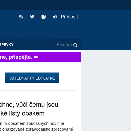
Přihlásit
SPĚVKY
 přispějte. ➥
OBJEDNAT PŘEDPLATNÉ
hno, vůči čemu jsou
ské listy opakem
ním obsahem současných novin je
ionalizované zpravodajství zpracované