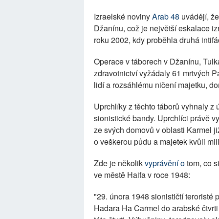
Izraelské noviny
Arab 48
uvádějí, že
Džanínu, což je největší eskalace i
roku 2002, kdy proběhla druhá intifá
Operace v táborech v Džanínu, Tulk
zdravotnictví vyžádaly 61 mrtvých Pa
lidí a rozsáhlému ničení majetku, dom
Uprchlíky z těchto táborů vyhnaly z 
sionistické bandy. Uprchlíci právě v
ze svých domovů v oblasti Karmel jižn
o veškerou půdu a majetek kvůli mil
Zde je několik
vyprávění o
tom, co si
ve městě Haifa v roce 1948:
"29. února 1948 sionističtí teroristé 
Hadara Ha Carmel do arabské čtvrti 