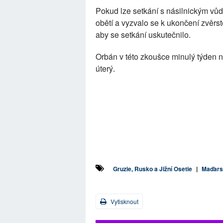
Pokud lze setkání s násilnickým vůd
obětí a vyzvalo se k ukončení zvěrste
aby se setkání uskutečnilo.
Orbán v této zkoušce minulý týden n
úterý.
Gruzie, Rusko a Jižní Osetie
|
Maďars
Vytisknout