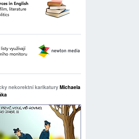
icky nekorektní karikatury
Michaela
áka