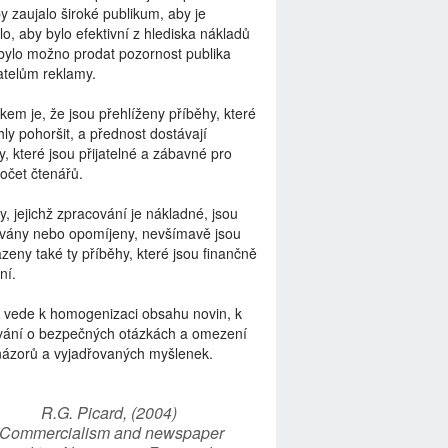
by zaujalo široké publikum, aby je
lo, aby bylo efektivní z hlediska nákladů
bylo možno prodat pozornost publika
telům reklamy.
kem je, že jsou přehlíženy příběhy, které
ly pohoršit, a přednost dostávají
y, které jsou přijatelné a zábavné pro
počet čtenářů.
y, jejichž zpracování je nákladné, jsou
vány nebo opomíjeny, nevšímavě jsou
zeny také ty příběhy, které jsou finančně
ní.
 vede k homogenizaci obsahu novin, k
vání o bezpečných otázkách a omezení
názorů a vyjadřovaných myšlenek.
R.G. Picard, (2004)
“Commercialism and newspaper