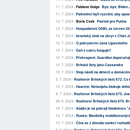
11. 7. 2024 /
Fabiano Golgo
Bye, bye, Biden..
11. 7. 2024 /
Palestinci byli vyzváni, aby opusti
10. 7. 2024 /
Boris Cvek
Patrioti pro Putina
10. 7. 2024 /
Hospodaření OSBL za červen 2
10. 7. 2024 /
Izraelský útok na úkryt v Chán 
10. 7. 2024 /
O pokrytectví Jana Lipavského
10. 7. 2024 /
Daň z cukru funguje!!
10. 7. 2024 /
Překvapení: Guardian doporučuj
10. 7. 2024 /
Britské listy jako Cassandra
10. 7. 2024 /
Stop násilí na dětech a domácímu
5. 7. 2024 /
Rozhovor Britských listů 672. Co 
10. 7. 2024 /
Haaretz: Netanjahu blokuje doho
8. 7. 2024 /
Rozhovor Britských listů 673. Jose
28. 6. 2024 /
Rozhovor Britských listů 670. Bra
10. 7. 2024 /
Súdán je na pokraji hladomoru "za
10. 7. 2024 /
Rusko: Manželky mobilizovaných
10. 7. 2024 /
Čína se z důvodu sankcí rozhodla
5. 7. 2024 /