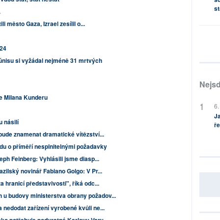
st
.
li město Gaza, Izrael zesílil o...
024
Júnisu si vyžádal nejméně 31 mrtvých
Nejsd
e Milana Kunderu
6.
Ja
 násilí
ře
bude znamenat dramatické vítězství...
du o příměří nesplnitelnými požadavky
ph Feinberg: Vyhlásili jsme diasp...
zilský novinář Fabiano Golgo: V Pr...
 hranicí představivosti", říká odc...
 u budovy ministerstva obrany požadov...
 nedodat zařízení vyrobené kvůli ne...