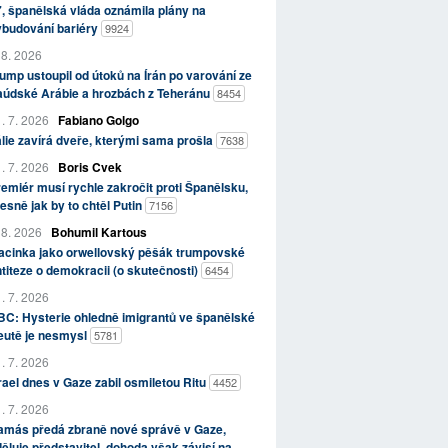
, španělská vláda oznámila plány na
ybudování bariéry
9924
 8. 2026
ump ustoupil od útoků na Írán po varování ze
aúdské Arábie a hrozbách z Teheránu
8454
. 7. 2026
Fabiano Golgo
álie zavírá dveře, kterými sama prošla
7638
. 7. 2026
Boris Cvek
emiér musí rychle zakročit proti Španělsku,
esně jak by to chtěl Putin
7156
 8. 2026
Bohumil Kartous
acinka jako orwellovský pěšák trumpovské
titeze o demokracii (o skutečnosti)
6454
. 7. 2026
C: Hysterie ohledně imigrantů ve španělské
eutě je nesmysl
5781
. 7. 2026
rael dnes v Gaze zabil osmiletou Ritu
4452
. 7. 2026
amás předá zbraně nové správě v Gaze,
ěluje představitel, dohoda však závisí na