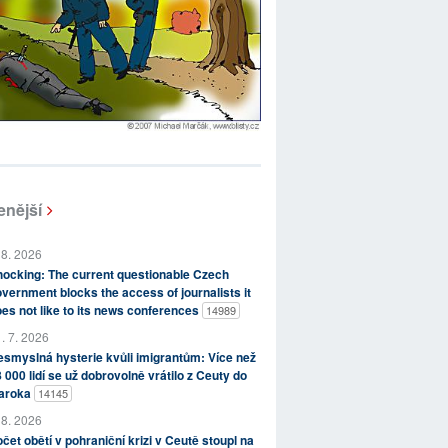
enější
 8. 2026
ocking: The current questionable Czech
vernment blocks the access of journalists it
es not like to its news conferences
14989
. 7. 2026
smyslná hysterie kvůli imigrantům: Více než
 000 lidí se už dobrovolně vrátilo z Ceuty do
aroka
14145
 8. 2026
čet obětí v pohraniční krizi v Ceutě stoupl na