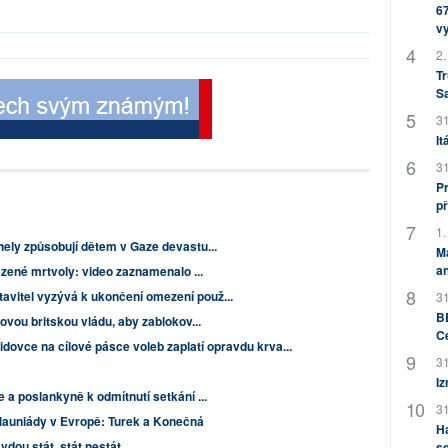
67
v
2.
Tr
S
31
It
31
Pr
př
1.
nely způsobují dětem v Gaze devastu...
M
an
házené mrtvoly: video zaznamenalo ...
vitel vyzývá k ukončení omezení použ...
31
BB
novou britskou vládu, aby zablokov...
C
lidovce na cílové pásce voleb zaplatí opravdu krva...
31
Iz
 a poslankyně k odmítnutí setkání ...
31
klauniády v Evropě: Turek a Konečná
H
vdou stát, stát nestát
sd