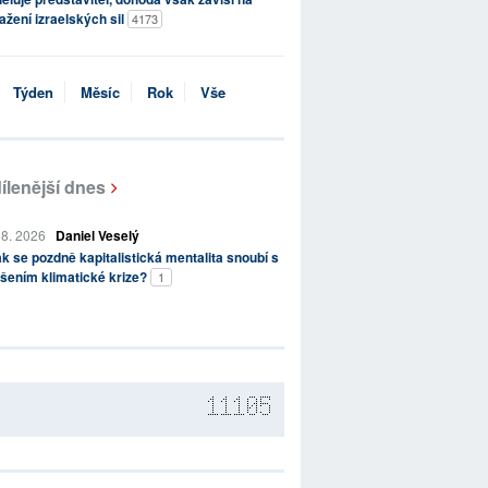
ažení izraelských sil
4173
Týden
Měsíc
Rok
Vše
ílenější dnes
 8. 2026
Daniel Veselý
k se pozdně kapitalistická mentalita snoubí s
šením klimatické krize?
1
11105