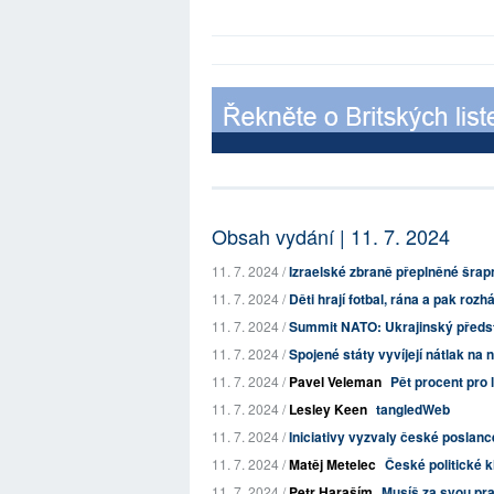
Obsah vydání | 11. 7. 2024
11. 7. 2024 /
Izraelské zbraně přeplněné šrap
11. 7. 2024 /
Děti hrají fotbal, rána a pak roz
11. 7. 2024 /
Summit NATO: Ukrajinský předsta
11. 7. 2024 /
Spojené státy vyvíjejí nátlak na 
11. 7. 2024 /
Pavel Veleman
Pět procent pro 
11. 7. 2024 /
Lesley Keen
tangledWeb
11. 7. 2024 /
Iniciativy vyzvaly české poslance
11. 7. 2024 /
Matěj Metelec
České politické 
11. 7. 2024 /
Petr Haraším
Musíš za svou pra