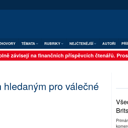
ZHOVORY
TÉMATA
RUBRIKY
NEJČTENĚJŠÍ
AUTOŘI
PŘÍ
lně závisejí na finančních příspěvcích čtenářů. Prosím
 hledaným pro válečné
Všec
Brit
Primár
komerc