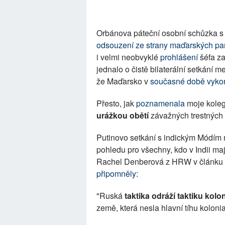
Orbánova páteční osobní schůzka s
odsouzení ze strany maďarských pa
i velmi neobvyklé
prohlášení
šéfa za
jednalo o čistě bilaterální setkání
že Maďarsko v
současné době vykon
Přesto, jak
poznamenala
moje kolegy
urážkou obětí
závažných trestných 
Putinovo setkání s indickým Módím 
pohledu pro všechny, kdo v Indii ma
Rachel Denberová z HRW v článku p
připomněly
:
"Ruská
taktika odráží taktiku kol
země, která nesla hlavní tíhu kolonia