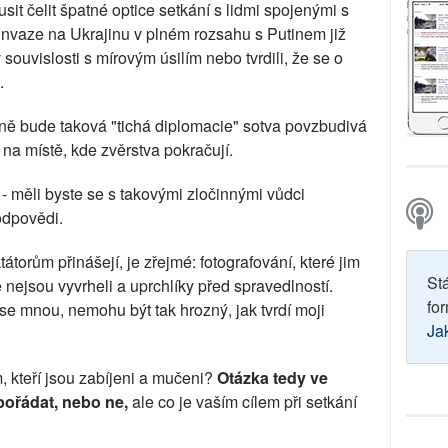
usit čelit špatné optice setkání s lidmi spojenými s
 invaze na Ukrajinu v plném rozsahu s Putinem již
 souvislosti s mírovým úsilím nebo tvrdili, že se o
.
ině bude taková "tichá diplomacie" sotva povzbudivá
a místě, kde zvěrstva pokračují.
- měli byste se s takovými zločinnými vůdci
odpovědi.
tátorům přinášejí, je zřejmé: fotografování, které jim
St
e nejsou vyvrheli a uprchlíky před spravedlností.
for
í se mnou, nemohu být tak hrozný, jak tvrdí moji
Ja
m, kteří jsou zabíjeni a mučeni?
Otázka tedy ve
pořádat, nebo ne,
ale co je vaším cílem při setkání