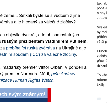
tak, a
pobavi
a aby 
é země... Setkali byste se s vůdcem z jiné
zadava
ěrstva a je hledaný za válečné zločiny?
Výsled
by moh
ch objevila dvakrát, a to při samostatných
příběh
.
 s ruským prezidentem Vladimirem Putinem
větší 
 za
probíhající ruská zvěrstva
na Ukrajině a je
Příběh
estním soudem (ICC) za válečné zločiny
.
zlehčo
přechá
riskant
l maďarský premiér Viktor Orbán. V pondělí a
cký premiér Naréndra Módi,
píše Andrew
To vše
rganizace Human Rights Watch.
refero
škály 