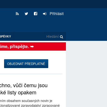
Přihlásit
SPĚVKY
e, přispějte. ➥
OBJEDNAT PŘEDPLATNÉ
hno, vůči čemu jsou
ské listy opakem
ním obsahem současných novin je
ionalizované zpravodajství zpracované