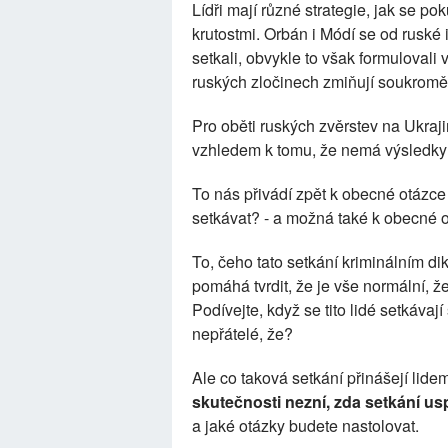
Lídři mají různé strategie, jak se pok
krutostmi. Orbán i Módí se od ruské
setkali, obvykle to však formulovali v
ruských zločinech zmiňují soukromě
Pro oběti ruských zvěrstev na Ukraj
vzhledem k tomu, že nemá výsledky n
To nás přivádí zpět k obecné otázce 
setkávat? - a možná také k obecné 
To, čeho tato setkání kriminálním dik
pomáhá tvrdit, že je vše normální, ž
Podívejte, když se tito lidé setkávaj
nepřátelé, že?
Ale co taková setkání přinášejí lide
skutečnosti nezní, zda setkání us
a jaké otázky budete nastolovat.