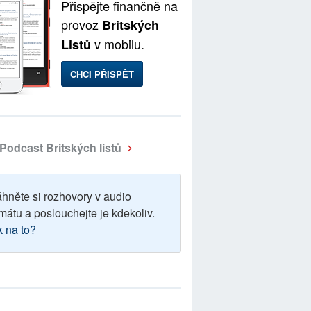
Přispějte finančně na
provoz
Britských
v mobilu.
Listů
CHCI PŘISPĚT
Podcast Britských listů
áhněte si rozhovory v audio
mátu a poslouchejte je kdekoliv.
k na to?