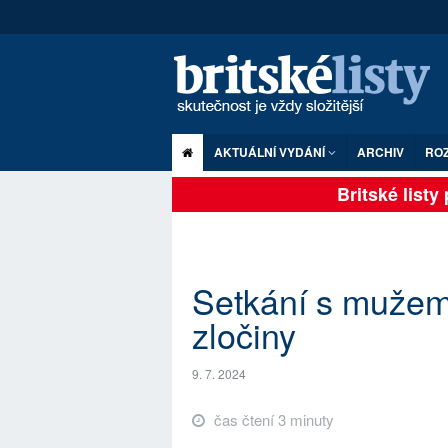
AKTUÁLNÍ VYDÁNÍ
ARCHIV
RO
Britské listy p
Setkání s mužem
zločiny
9. 7. 2024
čas čtení 3 minuty