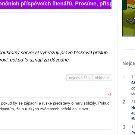
finančních příspěvcích čtenářů. Prosíme, přispějte. ➥
soukromý server si vyhrazují právo blokovat přístup
rovi, pokud to uznají za důvodné.
Nejčt
1.
nejnovější
oblíbené
Sh
go
do
-1
31
 pokud by se západní a ruské představy o míru sblížily. Pokud
Ne
odpustím, že o ruských zvěrstvech neřekl ani slovo.
48
M
1.
Po