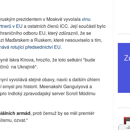
 ruským prezidentem v Moskvě vyvolala
vlnu
rtnerů v EU
a ostatních členů ICC. Její součástí bylo
hraničního odboru EU, který zdůraznil, že se
 mezi Maďarskem a Ruskem, které nesouviselo s tím,
ává rotující předsednictví EU
.
ně Iskra Kirova, hrozilo, že toto setkání "bude
činů na Ukrajině".
nyní vyvolává stejné obavy, navíc s dalším úhlem
jí smysl pro historii. Meenakshi Gangulyová a
ro indický zpravodajský server Scroll Módímu
oniálních armád
, proti čemuž by se měl premiér
lismu, ozvat."