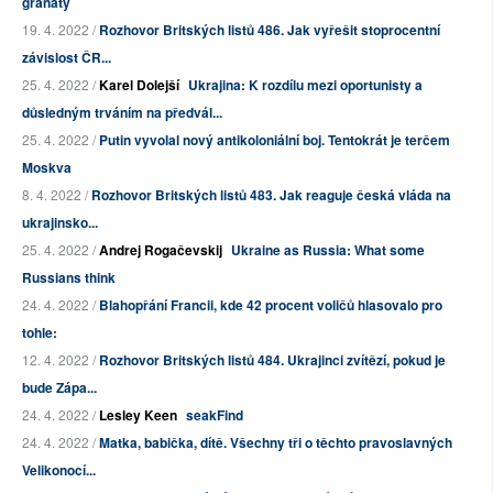
granáty
19. 4. 2022 /
Rozhovor Britských listů 486. Jak vyřešit stoprocentní
závislost ČR...
25. 4. 2022 /
Karel Dolejší
Ukrajina: K rozdílu mezi oportunisty a
důsledným trváním na předvál...
25. 4. 2022 /
Putin vyvolal nový antikoloniální boj. Tentokrát je terčem
Moskva
8. 4. 2022 /
Rozhovor Britských listů 483. Jak reaguje česká vláda na
ukrajinsko...
25. 4. 2022 /
Andrej Rogačevskij
Ukraine as Russia: What some
Russians think
24. 4. 2022 /
Blahopřání Francii, kde 42 procent voličů hlasovalo pro
tohle:
12. 4. 2022 /
Rozhovor Britských listů 484. Ukrajinci zvítězí, pokud je
bude Zápa...
24. 4. 2022 /
Lesley Keen
seakFind
24. 4. 2022 /
Matka, babička, dítě. Všechny tři o těchto pravoslavných
Velikonocí...