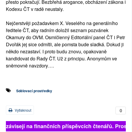
přesto pokračují. Bezbřehá arogance, obcházení zákona i
Kodexu ČT v radě neustaly.
Nejčerstvěji požadavkem X. Veselého na generálního
ředitele ČT, aby radním doložil seznam pozvánek
Okamury do OVM. Osmičlenný Editoriální panel ČT i Petr
Dvořák jej sice odmítli, ale pomsta bude sladká. Dokud ji
někdo nezastaví. I proto budu znovu, opakovaně
kandidovat do Rady ČT. Už z principu. Anonymům ve
sněmovně navzdory….
Sdělovací prostředky
0
Vytisknout
ně závisejí na finančních příspěvcích čtenářů. Prosíme