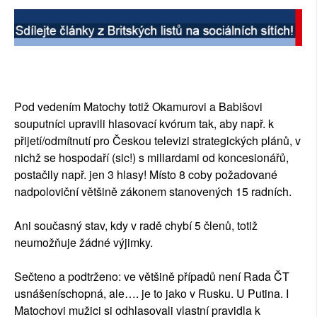
Pod vedením Matochy totiž Okamurovi a Babišovi
souputníci upravili hlasovací kvórum tak, aby např. k
přijetí/odmítnutí pro Českou televizi strategických plánů, v
nichž se hospodaří (sic!) s miliardami od koncesionářů,
postačily např. jen 3 hlasy! Místo 8 coby požadované
nadpoloviční většině zákonem stanovených 15 radních.
Ani současný stav, kdy v radě chybí 5 členů, totiž
neumožňuje žádné výjimky.
Sečteno a podtrženo: ve většině případů není Rada ČT
usnášeníschopná, ale…. je to jako v Rusku. U Putina. I
Matochovi mužici si odhlasovali vlastní pravidla k