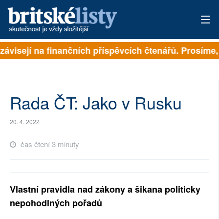
závisejí na finančních příspěvcích čtenářů. Prosíme, p
PŘIHLÁSIT
AKTUÁLNÍ VYDÁNÍ
ARCHIV
Rada ČT: Jako v Rusku
ROZHOVORY
20. 4. 2022
TÉMATA
čas čtení 3 minuty
NEJČTENĚJŠÍ ZA 7 DNÍ
AUTOŘI
Vlastní pravidla nad zákony a šikana politicky
nepohodlných pořadů
PŘÍSPĚVKY NA PROVOZ