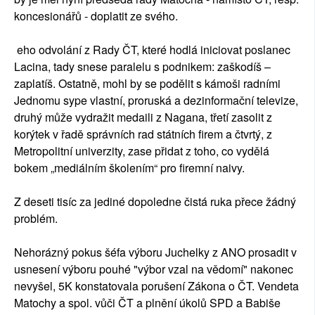
koncesionářů - doplatit ze svého.
eho odvolání z Rady ČT, které hodlá iniciovat poslanec
Lacina, tady snese paralelu s podnikem: zaškodíš –
zaplatíš. Ostatně, mohl by se podělit s kámoši radními
Jednomu sype vlastní, proruská a dezinformační televize,
druhý může vydražit medaili z Nagana, třetí zasolit z
korýtek v řadě správních rad státních firem a čtvrtý, z
Metropolitní univerzity, zase přidat z toho, co vydělá
bokem „mediálním školením“ pro firemní naivy.
Z deseti tisíc za jediné dopoledne čistá ruka přece žádný
problém.
Nehorázný pokus šéfa výboru Juchelky z ANO prosadit v
usnesení výboru pouhé "výbor vzal na vědomí" nakonec
nevyšel, 5K konstatovala porušení Zákona o ČT. Vendeta
Matochy a spol. vůči ČT a plnění úkolů SPD a Babiše