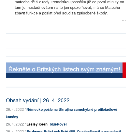
matocha dělá z rady kremelskou pobočku již od první minuty co
tam je. nestačí ovšem na to jen upozorňovat, má se Matochu
zbavit funkce a poslat před soud za způsobené škody.
Obsah vydání | 26. 4. 2022
26. 4. 2022 /
Německo pošle na Ukrajinu samohybné protiletadlové
kanóny
26. 4. 2022 /
Lesley Keen
blueRover
26. 4. 2022 /
Rozhovor Britských listů 488. O pohodlnosti a neznalosti