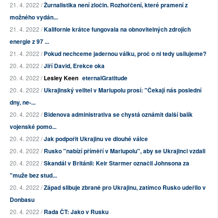
21. 4. 2022 /
Žurnalistika není zločin. Rozhořčení, které pramení z
možného vydán...
21. 4. 2022 /
Kalifornie krátce fungovala na obnovitelných zdrojích
energie z 97 ...
21. 4. 2022 /
Pokud nechceme jadernou válku, proč o ni tedy usilujeme?
20. 4. 2022 /
Jiří David, Erekce oka
20. 4. 2022 /
Lesley Keen
eternalGratitude
20. 4. 2022 /
Ukrajinský velitel v Mariupolu prosí: "Čekají nás poslední
dny, ne-...
20. 4. 2022 /
Bidenova administrativa se chystá oznámit další balík
vojenské pomo...
20. 4. 2022 /
Jak podpořit Ukrajinu ve dlouhé válce
20. 4. 2022 /
Rusko "nabízí příměří v Mariupolu", aby se Ukrajinci vzdali
20. 4. 2022 /
Skandál v Británii: Keir Starmer označil Johnsona za
"muže bez stud...
20. 4. 2022 /
Západ slibuje zbraně pro Ukrajinu, zatímco Rusko udeřilo v
Donbasu
20. 4. 2022 /
Rada ČT: Jako v Rusku