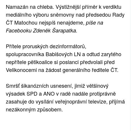
Namazán na chleba. Výstižnější příměr k verdiktu
SOCIÁLNÍ SÍTĚ
mediálního výboru sněmovny nad předsedou Rady
RUBRIKY
ČT Matochou nejspíš nenajdeme,
píše na
Facebooku Zdeněk Šarapatka.
PLNÁ VERZE STRÁNEK
Přítele proruských dezinformátorů,
spolupracovníka Babišových LN a odtud zarytého
nepřítele pětikoalice si poslanci předvolali před
Velikonocemi na žádost generálního ředitele ČT.
Smršť šikanózních usnesení, jimiž většinový
výsadek SPD a ANO v radě nadále protiprávně
zasahuje do vysílání veřejnoprávní televize, přijímá
nezákonným způsobem.