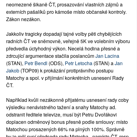
neomezené šikaně ČT, prosazování vlastních zájmů a
externích pašalíků pro kámoše místo občanské kontroly.
Zákon nezákon.
Jakkoliv tragicky dopadají tajné volby pěti chybějících
radních ČT ve sněmovně, veřejně 5K ve volebním výboru
předvedla úctyhodný výkon. Necelá hodina přesné a
zdrcující argumentace stačila poslancům
Jan Lacina
(STAN),
Petr Bendl
(ODS),
Petr Letocha
(STAN) a
Jan
Jakob
(TOP09) k prokázání protiprávního postupu
Matochy a spol. v přijímání konkrétních usnesení Rady
ČT.
Například kvůli nezákonně přijatému usnesení rady coby
výsledku nenávistného tažení a snahy Matochy ad.
odstranit ředitele televize, musí být Petru Dvořákovi
doplacen odměnový bonus přesně podle smlouvy: místo
Matochou prosazených 66% na plných 100%. Správně
by je měl nyní předseda rady Matocha - namísto ČT, resp.