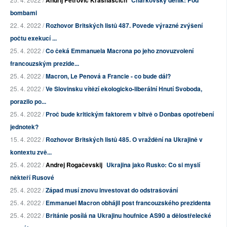
Andrij Petrovič Krasňaščich
Charkovský deník: Pod
bombami
22. 4. 2022 /
Rozhovor Britských listů 487. Povede výrazné zvýšení
počtu exekucí ...
25. 4. 2022 /
Co čeká Emmanuela Macrona po jeho znovuzvolení
francouzským prezide...
25. 4. 2022 /
Macron, Le Penová a Francie - co bude dál?
25. 4. 2022 /
Ve Slovinsku vítězí ekologicko-liberální Hnutí Svoboda,
porazilo po...
25. 4. 2022 /
Proč bude kritickým faktorem v bitvě o Donbas opotřebení
jednotek?
15. 4. 2022 /
Rozhovor Britských listů 485. O vraždění na Ukrajině v
kontextu zvě...
25. 4. 2022 /
Andrej Rogačevskij
Ukrajina jako Rusko: Co si myslí
někteří Rusové
25. 4. 2022 /
Západ musí znovu investovat do odstrašování
25. 4. 2022 /
Emmanuel Macron obhájil post francouzského prezidenta
25. 4. 2022 /
Británie posílá na Ukrajinu houfnice AS90 a dělostřelecké