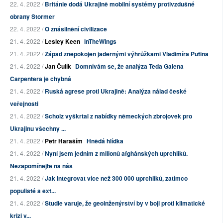
22. 4. 2022 /
Británie dodá Ukrajině mobilní systémy protivzdušné
obrany Stormer
22. 4. 2022 /
O znásilnění civilizace
21. 4. 2022 /
Lesley Keen
inTheWings
21. 4. 2022 /
Západ znepokojen jadernými výhrůžkami Vladimíra Putina
21. 4. 2022 /
Jan Čulík
Domnívám se, že analýza Teda Galena
Carpentera je chybná
21. 4. 2022 /
Ruská agrese proti Ukrajině: Analýza nálad české
veřejnosti
21. 4. 2022 /
Scholz vyškrtal z nabídky německých zbrojovek pro
Ukrajinu všechny ...
21. 4. 2022 /
Petr Haraším
Hnědá hlídka
21. 4. 2022 /
Nyní jsem jedním z milionů afghánských uprchlíků.
Nezapomínejte na nás
21. 4. 2022 /
Jak integrovat více než 300 000 uprchlíků, zatímco
populisté a ext...
21. 4. 2022 /
Studie varuje, že geoinženýrství by v boji proti klimatické
krizi v...