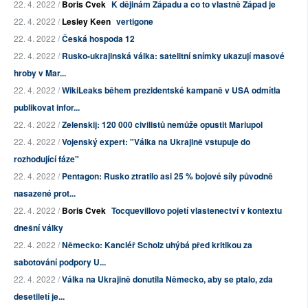
22. 4. 2022 /
Boris Cvek
K dějinám Západu a co to vlastně Západ je
22. 4. 2022 /
Lesley Keen
vertigone
22. 4. 2022 /
Česká hospoda 12
22. 4. 2022 /
Rusko-ukrajinská válka: satelitní snímky ukazují masové
hroby v Mar...
22. 4. 2022 /
WikiLeaks během prezidentské kampaně v USA odmítla
publikovat infor...
22. 4. 2022 /
Zelenskij: 120 000 civilistů nemůže opustit Mariupol
22. 4. 2022 /
Vojenský expert: "Válka na Ukrajině vstupuje do
rozhodující fáze"
22. 4. 2022 /
Pentagon: Rusko ztratilo asi 25 % bojové síly původně
nasazené prot...
22. 4. 2022 /
Boris Cvek
Tocquevillovo pojetí vlastenectví v kontextu
dnešní války
22. 4. 2022 /
Německo: Kancléř Scholz uhýbá před kritikou za
sabotování podpory U...
22. 4. 2022 /
Válka na Ukrajině donutila Německo, aby se ptalo, zda
desetiletí je...