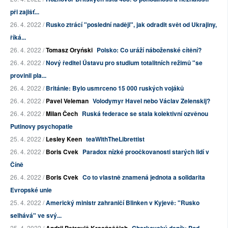
při zajišť...
26. 4. 2022 /
Rusko ztrácí "poslední naději", jak odradit svět od Ukrajiny,
říká...
26. 4. 2022 /
Tomasz Oryński
Polsko: Co uráží náboženské cítění?
26. 4. 2022 /
Nový ředitel Ústavu pro studium totalitních režimů "se
provinil pla...
26. 4. 2022 /
Británie: Bylo usmrceno 15 000 ruských vojáků
26. 4. 2022 /
Pavel Veleman
Volodymyr Havel nebo Václav Zelenskij?
26. 4. 2022 /
Milan Čech
Ruská federace se stala kolektivní ozvěnou
Putinovy psychopatie
25. 4. 2022 /
Lesley Keen
teaWithTheLibrettist
26. 4. 2022 /
Boris Cvek
Paradox nízké proočkovanosti starých lidí v
Číně
26. 4. 2022 /
Boris Cvek
Co to vlastně znamená jednota a solidarita
Evropské unie
25. 4. 2022 /
Americký ministr zahraničí Blinken v Kyjevě: "Rusko
selhává" ve svý...
25. 4. 2022 /