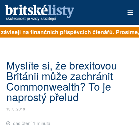
 závisejí na finančních příspěvcích čtenářů. Prosíme, 
PŘIHLÁSIT
AKTUÁLNÍ VYDÁNÍ
ARCHIV
Myslíte si, že brexitovou
Británii může zachránit
ROZHOVORY
Commonwealth? To je
TÉMATA
naprostý přelud
NEJČTENĚJŠÍ ZA 7 DNÍ
13. 3. 2019
AUTOŘI
čas čtení 1 minuta
PŘÍSPĚVKY NA PROVOZ