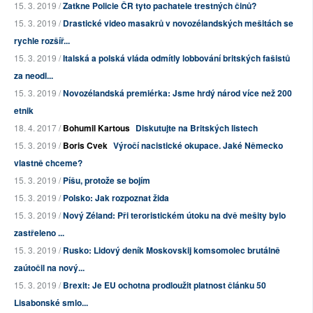
15. 3. 2019 /
Zatkne Policie ČR tyto pachatele trestných činů?
15. 3. 2019 /
Drastické video masakrů v novozélandských mešitách se
rychle rozšíř...
15. 3. 2019 /
Italská a polská vláda odmítly lobbování britských fašistů
za neodl...
15. 3. 2019 /
Novozélandská premiérka: Jsme hrdý národ více než 200
etnik
18. 4. 2017 /
Bohumil Kartous
Diskutujte na Britských listech
15. 3. 2019 /
Boris Cvek
Výročí nacistické okupace. Jaké Německo
vlastně chceme?
15. 3. 2019 /
Píšu, protože se bojím
15. 3. 2019 /
Polsko: Jak rozpoznat žida
15. 3. 2019 /
Nový Zéland: Při teroristickém útoku na dvě mešity bylo
zastřeleno ...
15. 3. 2019 /
Rusko: Lidový deník Moskovskij komsomolec brutálně
zaútočil na nový...
15. 3. 2019 /
Brexit: Je EU ochotna prodloužit platnost článku 50
Lisabonské smlo...