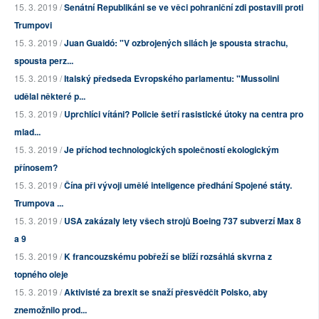
15. 3. 2019 /
Senátní Republikáni se ve věci pohraniční zdi postavili proti
Trumpovi
15. 3. 2019 /
Juan Guaidó: "V ozbrojených silách je spousta strachu,
spousta perz...
15. 3. 2019 /
Italský předseda Evropského parlamentu: "Mussolini
udělal některé p...
15. 3. 2019 /
Uprchlíci vítáni? Policie šetří rasistické útoky na centra pro
mlad...
15. 3. 2019 /
Je příchod technologických společností ekologickým
přínosem?
15. 3. 2019 /
Čína při vývoji umělé inteligence předhání Spojené státy.
Trumpova ...
15. 3. 2019 /
USA zakázaly lety všech strojů Boeing 737 subverzí Max 8
a 9
15. 3. 2019 /
K francouzskému pobřeží se blíží rozsáhlá skvrna z
topného oleje
15. 3. 2019 /
Aktivisté za brexit se snaží přesvědčit Polsko, aby
znemožnilo prod...