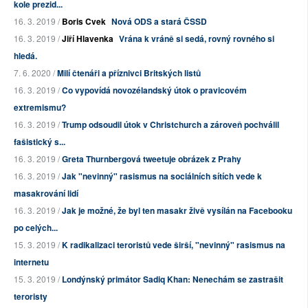
kole prezid...
16. 3. 2019 /
Boris Cvek
Nová ODS a stará ČSSD
16. 3. 2019 /
Jiří Hlavenka
Vrána k vráně si sedá, rovný rovného si
hledá.
7. 6. 2020 /
Milí čtenáři a příznivci Britských listů
16. 3. 2019 /
Co vypovídá novozélandský útok o pravicovém
extremismu?
16. 3. 2019 /
Trump odsoudil útok v Christchurch a zároveň pochválil
fašistický s...
16. 3. 2019 /
Greta Thurnbergová tweetuje obrázek z Prahy
16. 3. 2019 /
Jak "nevinný" rasismus na sociálních sítích vede k
masakrování lidí
16. 3. 2019 /
Jak je možné, že byl ten masakr živě vysílán na Facebooku
po celých...
15. 3. 2019 /
K radikalizaci teroristů vede širší, "nevinný" rasismus na
internetu
15. 3. 2019 /
Londýnský primátor Sadiq Khan: Nenechám se zastrašit
teroristy