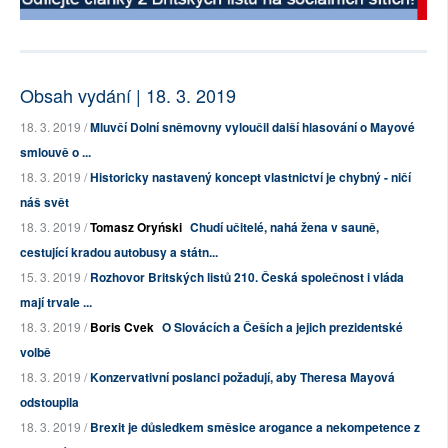
Obsah vydání | 18. 3. 2019
18. 3. 2019 /
Mluvčí Dolní sněmovny vyloučil další hlasování o Mayové
smlouvě o ...
18. 3. 2019 /
Historicky nastavený koncept vlastnictví je chybný - ničí
náš svět
18. 3. 2019 /
Tomasz Oryński
Chudí učitelé, nahá žena v sauně,
cestující kradou autobusy a státn...
15. 3. 2019 /
Rozhovor Britských listů 210. Česká společnost i vláda
mají trvale ...
18. 3. 2019 /
Boris Cvek
O Slovácích a Češích a jejich prezidentské
volbě
18. 3. 2019 /
Konzervativní poslanci požadují, aby Theresa Mayová
odstoupila
18. 3. 2019 /
Brexit je důsledkem směsice arogance a nekompetence z