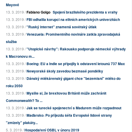
Mayové
13. 3. 2019 /
Fabiano Golgo
Spojení brazilského prezidenta s vrahy
13. 3. 2019 /
FBI odhalila korupci na elitních amerických univerzitách
13. 3. 2019 /
"Ruský internet" znamená sovětský útlak
13. 3. 2019 /
Venezuela: Prominentního novináře zatkla zpravodajská
služba
13. 3. 2019 /
"Utopické návrhy": Rakousko podporuje německé výhrady
k Macronovu m...
13. 3. 2019 /
Boeing: EU a Indie se připojily k odstavení letounů 737 Max
13. 3. 2019 /
Newyorské školy zavedou bezmasé pondělky
13. 3. 2019 /
Dánský mlékárenský gigant chce "bezemisní" mléko do
roku 2050
13. 3. 2019 /
Myslíte si, že brexitovou Británii může zachránit
Commonwealth? To ...
13. 3. 2019 /
Jak se turecké spojenectví s Madurem může rozpadnout
13. 3. 2019 /
Maďarsko: Po příjezdu šéfa Evropské lidové strany
"zmizely" plakáty...
5. 3. 2019 /
Hospodaření OSBL v únoru 2019