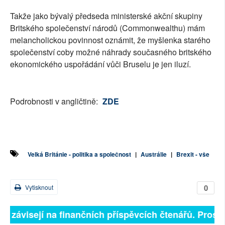
Takže jako bývalý předseda ministerské akční skupiny
Britského společenství národů (Commonwealthu) mám
melancholickou povinnost oznámit, že myšlenka starého
společenství coby možné náhrady současného britského
ekonomického uspořádání vůči Bruselu je jen iluzí.
Podrobnosti v angličtině:
ZDE
Velká Británie - politika a společnost
|
Austrálie
|
Brexit - vše
0
Vytisknout
ně závisejí na finančních příspěvcích čtenářů. Prosíme