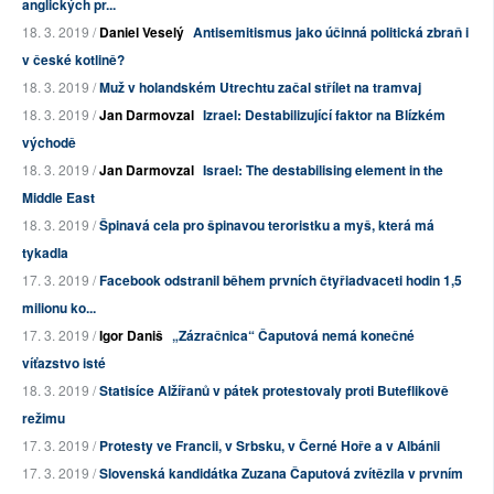
anglických pr...
18. 3. 2019 /
Daniel Veselý
Antisemitismus jako účinná politická zbraň i
v české kotlině?
18. 3. 2019 /
Muž v holandském Utrechtu začal střílet na tramvaj
18. 3. 2019 /
Jan Darmovzal
Izrael: Destabilizující faktor na Blízkém
východě
18. 3. 2019 /
Jan Darmovzal
Israel: The destabilising element in the
Middle East
18. 3. 2019 /
Špinavá cela pro špinavou teroristku a myš, která má
tykadla
17. 3. 2019 /
Facebook odstranil během prvních čtyřiadvaceti hodin 1,5
milionu ko...
17. 3. 2019 /
Igor Daniš
„Zázračnica“ Čaputová nemá konečné
víťazstvo isté
18. 3. 2019 /
Statisíce Alžířanů v pátek protestovaly proti Buteflikově
režimu
17. 3. 2019 /
Protesty ve Francii, v Srbsku, v Černé Hoře a v Albánii
17. 3. 2019 /
Slovenská kandidátka Zuzana Čaputová zvítězila v prvním