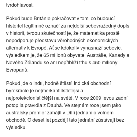
tvrdohlavost.
Pokud bude Británie pokračovat v tom, co budoucí
historici legitimně označí za nejdelší sebevražedný dopis
v historii, tvrdou skutečností je, že matematika prostě
nepodporuje představu věrohodných ekonomických
alternativ k Evropě. Ať se kdokoliv vynasnaží sebevíc,
výsledkem je, že 65 milionů obyvatel Austrálie, Kanady a
Nového Zélandu se ani nepřiblíží trhu s 450 miliony
Evropanů.
Pokud jde o Indii, hodně štěstí! Indická obchodní
byrokracie je nejmerkantilističtější a
nejprotekcionističtější na světě. V roce 2009 levou zadní
potopila pravidla z Dauhá. Ve stejném roce jsem jako
australský premiér zahájil v Dillí jednání o volném
obchodě. O deset let později tato jednání zůstávají bez
výsledku.