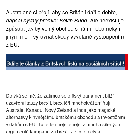
SOCIÁLNÍ SÍTĚ
Australané si přejí, aby se Británii dařilo dobře,
. Ale neexistuje
napsal bývalý premiér Kevin Rudd
RUBRIKY
způsob, jak by volný obchod s námi nebo někým
PLNÁ VERZE STRÁNEK
jiným mohl vyrovnat škody vyvolané vystoupením
z EU.
Dotýká se mě, že zatímco se britský parlament blíží
uzavření kauzy brexit, brexitéři mnohokrát zmiňují
Austrálii, Kanadu, Nový Zéland a Indii jako magické
alternativy k nynějšímu britskému obchodu a investičním
vztahům s EU. To je ten nejšílenější z mnoha šílených
argumentů kampaně za brexit. Je to jen čistá