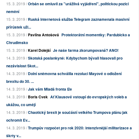
15. 3. 2019 /
Orbán se omluvil za "urážlivá vyjádření", politickou pozici
nemění
15. 3. 2019 /
Ruská internetová služba Telegram zaznamenala masivní
přírůstek uži...
15. 3. 2019 /
Pavlína Antošová
Protektorátní momentky: Pardubicko a
Chrudimsko
15. 3. 2019 /
Karel Dolejší
Je naše farma zkorumpovaná? ANO!
14. 3. 2019 /
Skotská poslankyně: Kdybychom bývali hlasovali pro
nezávislost Skot...
14. 3. 2019 /
Dolní sněmovna schválila rezoluci Mayové o odložení
brexitu do 30. ...
14. 3. 2019 /
Jak vám Mladá fronta lže
14. 3. 2019 /
Boris Cvek
Ať Klausové vstoupí do evropských voleb a
ukážou, co umějí
14. 3. 2019 /
Chaotický brexit je součástí velkého Trumpova plánu jak
ochromit Ev...
14. 3. 2019 /
Trumpův rozpočet pro rok 2020: intenzivnější militarizace a
škrty v...