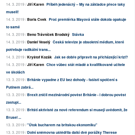
14. 3. 2019 /
Jiří Karen
Příběh jedenáctý – My na základce přece taky
museli!
14. 3. 2019 /
Boris Cvek
Proč premiérka Mayová stále dokola opakuje
to samé
14. 3. 2019 /
Beno Trávníček Brodský
Stávka
14. 3. 2019 /
Daniel Veselý
Česká televize je obsoletní médium, které
potřebuje radikální trans...
14. 3. 2019 /
Kryštof Kozák
Jak se dobře připravit na přicházející krizi?
14. 3. 2019 /
Jiří Karen
Chce vůbec stát mladé a kvalifikované učitele
ve školách
13. 3. 2019 /
Británie vypadne z EU bez dohody - fašisti spolčení s
Putinem zabrá...
13. 3. 2019 /
Brexit zničil mezinárodní pověst Británie - i dobrou pověst
zastupi...
13. 3. 2019 /
Britští aktivisté za nové referendum si musejí uvědomit, že
Brusel ...
13. 3. 2019 /
"Útok bucharem na britskou ekonomiku"
13. 3. 2019 /
Dolní sněmovna uštědřila další dvě porážky Therese