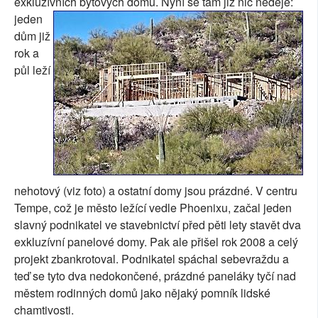
exkluzívních bytových domů.
Nyní se tam již nic neděje:
jeden
dům již
rok a
půl leží
nehotový (viz foto) a ostatní domy jsou prázdné. V centru
Tempe, což je město ležící vedle Phoenixu, začal jeden
slavný podnikatel ve stavebnictví před pěti lety stavět dva
exkluzívní panelové domy. Pak ale přišel rok 2008 a celý
projekt zbankrotoval. Podnikatel spáchal sebevraždu a
teď se tyto dva nedokončené, prázdné paneláky tyčí nad
městem rodinných domů jako nějaký pomník lidské
chamtivosti.