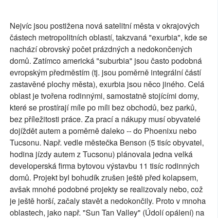
Nejvíc jsou postižena nová satelitní města v okrajových
částech metropolitních oblastí, takzvaná "exurbia", kde se
nachází obrovský počet prázdných a nedokončených
domů. Zatímco americká "suburbia" jsou často podobná
evropským předměstím (tj. jsou poměrně integrální částí
zastavěné plochy města), exurbia jsou něco jiného. Celá
oblast je tvořena rodinnými, samostatně stojícími domy,
které se prostírají míle po míli bez obchodů, bez parků,
bez příležitosti práce. Za prací a nákupy musí obyvatelé
dojíždět autem a poměrně daleko -- do Phoenixu nebo
Tucsonu. Např. vedle městečka Benson (5 tisíc obyvatel,
hodina jízdy autem z Tucsonu) plánovala jedna velká
developerská firma bytovou výstavbu 11 tisíc rodinných
domů. Projekt byl bohudík zrušen ještě před kolapsem,
avšak mnohé podobné projekty se realizovaly nebo, což
je ještě horší, začaly stavět a nedokončily. Proto v mnoha
oblastech, jako např. "Sun Tan Valley" (Údolí opálení) na