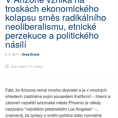
troskách ekonomického
SOCIÁLNÍ SÍTĚ
kolapsu směs radikálního
RUBRIKY
neoliberalismu, etnické
PLNÁ VERZE STRÁNEK
perzekuce a politického
násilí
6. 6. 2011 /
Greg Evans
čas čtení 11 minut
Fakt, že Arizona nemá mnoho obyvatel a je v mnohých
ohledech zastíněna svým sousedem Kalifornií -- hlavní a
zároveň největší arizonské město Phoenix je někdy
nazýváno "největším předměstím Los Angeles" --,
znamená, že zprávy o vnitřní politice státu normálně