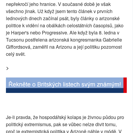
nepřekročí jeho hranice. V současné době je však
všechno jinak. Už když jsem tento článek v prvních
lednových dnech začínal psát, byly články o arizonské
politice k vidění na obálkách celostátních časopisů, jako
je Harper's nebo Progressive. Ale když byla 8. ledna v
Tucsonu postřelena arizonská kongresmanka Gabrielle
Giffordsová, zaměřil na Arizonu a její politiku pozornost
celý svět.
>
Je-li pravda, že hospodářský kolaps je živnou půdou pro
politický extremismus, pak se vůbec nelze divit tomu,
proč je extremistická politika v Arizoně náhle v módě. V