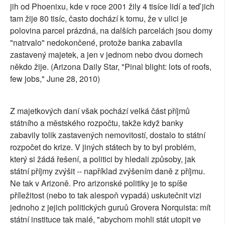
jih od Phoenixu, kde v roce 2001 žily 4 tisíce lidí a teď jich
tam žije 80 tisíc, často dochází k tomu, že v ulici je
polovina parcel prázdná, na dalších parcelách jsou domy
"natrvalo" nedokončené, protože banka zabavila
zastavený majetek, a jen v jednom nebo dvou domech
někdo žije. (Arizona Daily Star, "Pinal blight: lots of roofs,
few jobs," June 28, 2010)
Z majetkových daní však pochází velká část příjmů
státního a městského rozpočtu, takže když banky
zabavily tolik zastavených nemovitostí, dostalo to státní
rozpočet do krize. V jiných státech by to byl problém,
který si žádá řešení, a politici by hledali způsoby, jak
státní příjmy zvýšit -- například zvýšením daně z příjmu.
Ne tak v Arizoně. Pro arizonské politiky je to spíše
příležitost (nebo to tak alespoň vypadá) uskutečnit vizi
jednoho z jejich politických guruů Grovera Norquista: mít
státní instituce tak malé, "abychom mohli stát utopit ve