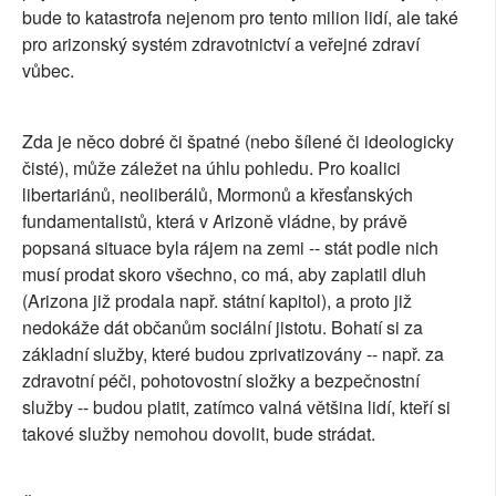
bude to katastrofa nejenom pro tento milion lidí, ale také
pro arizonský systém zdravotnictví a veřejné zdraví
vůbec.
Zda je něco dobré či špatné (nebo šílené či ideologicky
čisté), může záležet na úhlu pohledu. Pro koalici
libertariánů, neoliberálů, Mormonů a křesťanských
fundamentalistů, která v Arizoně vládne, by právě
popsaná situace byla rájem na zemi -- stát podle nich
musí prodat skoro všechno, co má, aby zaplatil dluh
(Arizona již prodala např. státní kapitol), a proto již
nedokáže dát občanům sociální jistotu. Bohatí si za
základní služby, které budou zprivatizovány -- např. za
zdravotní péči, pohotovostní složky a bezpečnostní
služby -- budou platit, zatímco valná většina lidí, kteří si
takové služby nemohou dovolit, bude strádat.