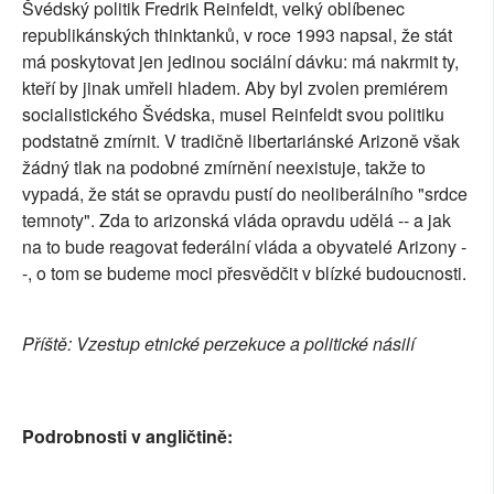
Švédský politik Fredrik Reinfeldt, velký oblíbenec
republikánských thinktanků, v roce 1993 napsal, že stát
má poskytovat jen jedinou sociální dávku: má nakrmit ty,
kteří by jinak umřeli hladem. Aby byl zvolen premiérem
socialistického Švédska, musel Reinfeldt svou politiku
podstatně zmírnit. V tradičně libertariánské Arizoně však
žádný tlak na podobné zmírnění neexistuje, takže to
vypadá, že stát se opravdu pustí do neoliberálního "srdce
temnoty". Zda to arizonská vláda opravdu udělá -- a jak
na to bude reagovat federální vláda a obyvatelé Arizony -
-, o tom se budeme moci přesvědčit v blízké budoucnosti.
Příště: Vzestup etnické perzekuce a politické násilí
Podrobnosti v angličtině: