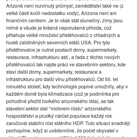
Arizoně není rozvinutý průmysl, zemědělství také ne (z
velké části kvůli nedostatku vody), Arizona není ani
finančním centrem. Je to však stát slunečný, zimy jsou
mírné a všude je krásná neporušená příroda, což
přitahuje velké množství přistěhovalců z chladných a
hustě zalidněných severních států USA. Pro tyto
přistěhovalce je nutné postavit domy, supermarkety,
restaurace, infrastrukturu atd., a řada z těchto nových
přistěhovalců tak najde práci ve stavebním sektoru, kde
staví další domy, supermarkety, restaurace a
infrastrukturu pro další vlnu přistěhovalců. Od 50. let
minulého století, kdy technologie poprvé umožnily, aby v
každém domě byla klimatizace (což je podmínka pro
pohodlné přežití horkého arizonského léta), se tak
stavební sektor stal "motorem růstu" arizonského
hospodářství a prudký nárůst populace každý rok
zaručoval stabilní růst státního HDP. Tuto situaci snadněji
pochopíme, když si uvědomíme, že počet obyvatel v