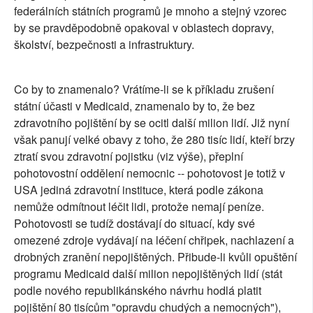
federálních státních programů je mnoho a stejný vzorec
by se pravděpodobně opakoval v oblastech dopravy,
školství, bezpečnosti a infrastruktury.
Co by to znamenalo? Vrátíme-li se k příkladu zrušení
státní účasti v Medicaid, znamenalo by to, že bez
zdravotního pojištění by se ocitl další milion lidí. Již nyní
však panují velké obavy z toho, že 280 tisíc lidí, kteří brzy
ztratí svou zdravotní pojistku (viz výše), přeplní
pohotovostní oddělení nemocnic -- pohotovost je totiž v
USA jediná zdravotní instituce, která podle zákona
nemůže odmítnout léčit lidi, protože nemají peníze.
Pohotovosti se tudíž dostávají do situací, kdy své
omezené zdroje vydávají na léčení chřipek, nachlazení a
drobných zranění nepojištěných. Přibude-li kvůli opuštění
programu Medicaid další milion nepojištěných lidí (stát
podle nového republikánského návrhu hodlá platit
pojištění 80 tisícům "opravdu chudých a nemocných"),