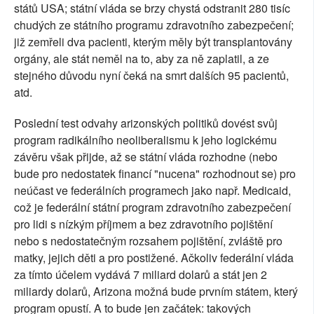
států USA; státní vláda se brzy chystá odstranit 280 tisíc
chudých ze státního programu zdravotního zabezpečení;
již zemřeli dva pacienti, kterým měly být transplantovány
orgány, ale stát neměl na to, aby za ně zaplatil, a ze
stejného důvodu nyní čeká na smrt dalších 95 pacientů,
atd.
Poslední test odvahy arizonských politiků dovést svůj
program radikálního neoliberalismu k jeho logickému
závěru však přijde, až se státní vláda rozhodne (nebo
bude pro nedostatek financí "nucena" rozhodnout se) pro
neúčast ve federálních programech jako např. Medicaid,
což je federální státní program zdravotního zabezpečení
pro lidi s nízkým příjmem a bez zdravotního pojištění
nebo s nedostatečným rozsahem pojištění, zvláště pro
matky, jejich děti a pro postižené. Ačkoliv federální vláda
za tímto účelem vydává 7 miliard dolarů a stát jen 2
miliardy dolarů, Arizona možná bude prvním státem, který
program opustí. A to bude jen začátek: takových