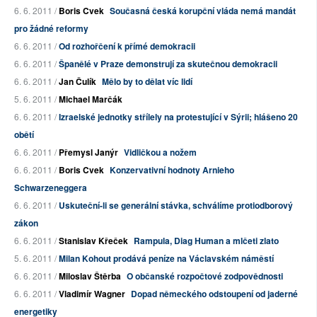
6. 6. 2011 /
Boris Cvek
Současná česká korupční vláda nemá mandát
pro žádné reformy
6. 6. 2011 /
Od rozhořčení k přímé demokracii
6. 6. 2011 /
Španělé v Praze demonstrují za skutečnou demokracii
6. 6. 2011 /
Jan Čulík
Mělo by to dělat víc lidí
5. 6. 2011 /
Michael Marčák
6. 6. 2011 /
Izraelské jednotky střílely na protestující v Sýrii; hlášeno 20
obětí
6. 6. 2011 /
Přemysl Janýr
Vidličkou a nožem
6. 6. 2011 /
Boris Cvek
Konzervativní hodnoty Arnieho
Schwarzeneggera
6. 6. 2011 /
Uskuteční-li se generální stávka, schválíme protiodborový
zákon
6. 6. 2011 /
Stanislav Křeček
Rampula, Diag Human a mlčeti zlato
5. 6. 2011 /
Milan Kohout prodává peníze na Václavském náměstí
6. 6. 2011 /
Miloslav Štěrba
O občanské rozpočtové zodpovědnosti
6. 6. 2011 /
Vladimír Wagner
Dopad německého odstoupení od jaderné
energetiky