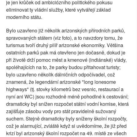
je jen krůček od ambiciózního politického pokusu
eliminovat ty vládní služby, které vytvářejí základ
moderního státu.
Bylo uzavřeno již několik arizonských přírodních parků,
spravovaných státem (viz foto), a to navzdory tomu, že
turismus tvoří druhý pilíř arizonské ekonomiky. Většina
ostatních parků pak má otevřeno jen dočasně, dokud je
při životě drží pomoc měst a kmenové (indiánské) vlády,
spoléhajících na to, že parky budou přitahovat turisty;
bylo uzavřeno několik dálničních odpočívadel, což
znamená, že legendární arizonské "long lonesome
highways" (tj. stovky kilometrů bez vesnic, restaurací a
nyní ani WC) jsou rozhodně méně pohodlné k cestování;
dramaticky byl snížen rozpočet státní vodní komise, která
zajišťuje zásobu vody pro stát pravidelně sužovaný
suchem. Stejně dramaticky byly sníženy školní rozpočty,
což je alarmující, zvláště když si uvědomíme, že již před
krizí byl arizonský školní rozpočet na 49. místě ze všech