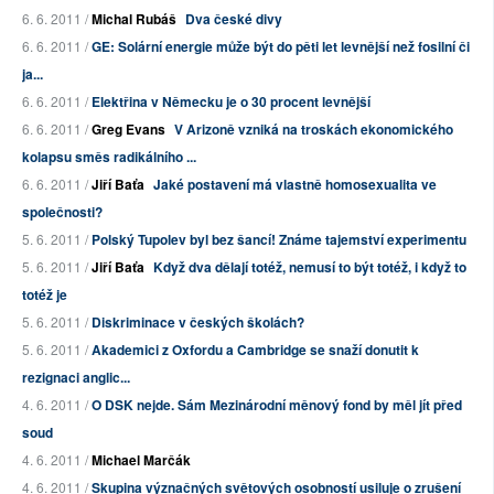
6. 6. 2011 /
Michal Rubáš
Dva české divy
6. 6. 2011 /
GE: Solární energie může být do pěti let levnější než fosilní či
ja...
6. 6. 2011 /
Elektřina v Německu je o 30 procent levnější
6. 6. 2011 /
Greg Evans
V Arizoně vzniká na troskách ekonomického
kolapsu směs radikálního ...
6. 6. 2011 /
Jiří Baťa
Jaké postavení má vlastně homosexualita ve
společnosti?
5. 6. 2011 /
Polský Tupolev byl bez šancí! Známe tajemství experimentu
5. 6. 2011 /
Jiří Baťa
Když dva dělají totéž, nemusí to být totéž, i když to
totéž je
5. 6. 2011 /
Diskriminace v českých školách?
5. 6. 2011 /
Akademici z Oxfordu a Cambridge se snaží donutit k
rezignaci anglic...
4. 6. 2011 /
O DSK nejde. Sám Mezinárodní měnový fond by měl jít před
soud
4. 6. 2011 /
Michael Marčák
4. 6. 2011 /
Skupina význačných světových osobností usiluje o zrušení