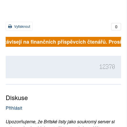
0
Vytisknout
 závisejí na finančních příspěvcích čtenářů. Prosíme, 
12370
Diskuse
Přihlásit
Upozorňujeme, že Britské listy jako soukromý server si