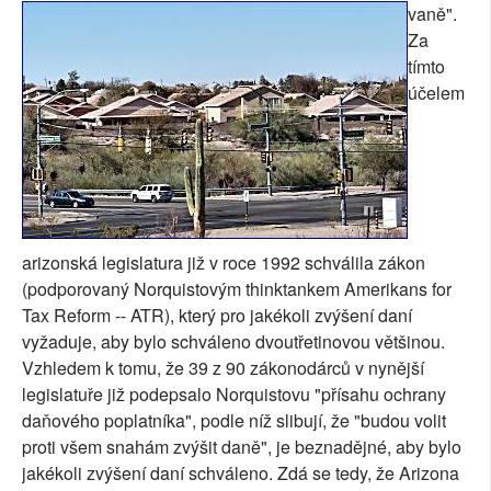
vaně".
Za
tímto
účelem
arizonská legislatura již v roce 1992 schválila zákon
(podporovaný Norquistovým thinktankem Amerikans for
Tax Reform -- ATR), který pro jakékoli zvýšení daní
vyžaduje, aby bylo schváleno dvoutřetinovou většinou.
Vzhledem k tomu, že 39 z 90 zákonodárců v nynější
legislatuře již podepsalo Norquistovu "přísahu ochrany
daňového poplatníka", podle níž slibují, že "budou volit
proti všem snahám zvýšit daně", je beznadějné, aby bylo
jakékoli zvýšení daní schváleno. Zdá se tedy, že Arizona