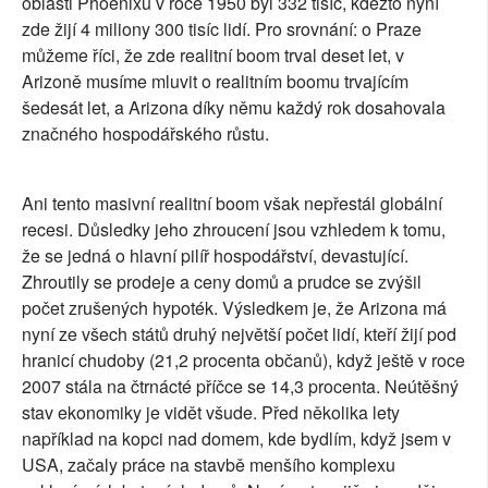
oblasti Phoenixu v roce 1950 byl 332 tisíc, kdežto nyní
zde žijí 4 miliony 300 tisíc lidí. Pro srovnání: o Praze
můžeme říci, že zde realitní boom trval deset let, v
Arizoně musíme mluvit o realitním boomu trvajícím
šedesát let, a Arizona díky němu každý rok dosahovala
značného hospodářského růstu.
Ani tento masivní realitní boom však nepřestál globální
recesi. Důsledky jeho zhroucení jsou vzhledem k tomu,
že se jedná o hlavní pilíř hospodářství, devastující.
Zhroutily se prodeje a ceny domů a prudce se zvýšil
počet zrušených hypoték. Výsledkem je, že Arizona má
nyní ze všech států druhý největší počet lidí, kteří žijí pod
hranicí chudoby (21,2 procenta občanů), když ještě v roce
2007 stála na čtrnácté příčce se 14,3 procenta. Neútěšný
stav ekonomiky je vidět všude. Před několika lety
například na kopci nad domem, kde bydlím, když jsem v
USA, začaly práce na stavbě menšího komplexu