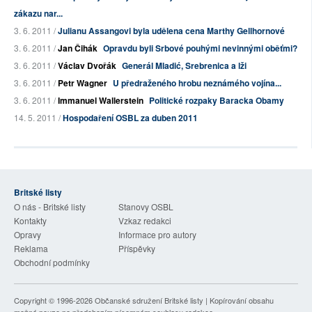
zákazu nar...
3. 6. 2011 /
Julianu Assangovi byla udělena cena Marthy Gellhornové
3. 6. 2011 /
Jan Čihák
Opravdu byli Srbové pouhými nevinnými oběťmi?
3. 6. 2011 /
Václav Dvořák
Generál Mladić, Srebrenica a lži
3. 6. 2011 /
Petr Wagner
U předraženého hrobu neznámého vojína...
3. 6. 2011 /
Immanuel Wallerstein
Politické rozpaky Baracka Obamy
14. 5. 2011 /
Hospodaření OSBL za duben 2011
Britské listy
O nás - Britské listy
Stanovy OSBL
Kontakty
Vzkaz redakci
Opravy
Informace pro autory
Reklama
Příspěvky
Obchodní podmínky
Copyright © 1996-2026
Občanské sdružení Britské listy
| Kopírování obsahu