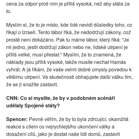
cena za odpor proti nim je příliš vysoká, než aby stála za
to.
Myslím si, že to je místo, kde lidé nevidí důsledky toho, co
říkají o Izraeli. Tento tábor říká, že nedodržují zákony, což
prostě není dokázáno. Pak tu máme tábor, který říká: "Je
mi jedno, jestli dodržují zákon nebo ne, lidské utrpení je
příliš velké, musí přestat." Myslím, že to znamená, že
náklady jsou příliš vysoké, takže musíte nechat Hamás
vyhrát. A já říkám, že vaše velmi dobré úmysly povedou k
většímu utrpení. Ve skutečnosti obhajujete další válku tím,
že se ji snažíte zastavit.
CNN: Co si myslíte, že by v podobném scénáři
udělaly Spojené státy?
Spencer:
Pevně věřím, že by to byla zdrcující, okamžitá
reakce s cílem co nejrychlejšího ukončení války a
dosažení cílů, jako je dostat naše lidi domů, zastavit