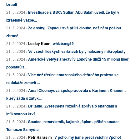
Izraeli
21. 5. 2024 /
Investigace z BBC: Sufian Abu Salah uvedl, že byl v
izraelské vazbě...
21. 5. 2024 /
Zelenskyj: Západu trvá příliš dlouho, než nám pošlou
zbraně
21. 5. 2024 /
Lesley Keen
whizbang59
21. 5. 2024 /
Ve všech lidských varlatech byly nalezeny mikroplasty
21. 5. 2024 /
Americké velvyslanectví v Londýně dluží 15 milionů liber
poplatků z...
21. 5. 2024 /
Více než třetina amazonského deštného pralesa se
nedokáže zotavit ...
21. 5. 2024 /
Amal Clooneyová spolupracovala s Karimem Khanem,
který žádá o zatyk...
21. 5. 2024 /
Británie: Zveřejněna rozsáhlá zpráva o skandálu s
infikovanou krví ...
21. 5. 2024 /
Soudce, nenávistník, kajícník, špion - příběh soudce
Tomasze Szmydta
21. 5. 2024 /
Petr Haraším
V poho, my jsme přeci všichni Vpoho!