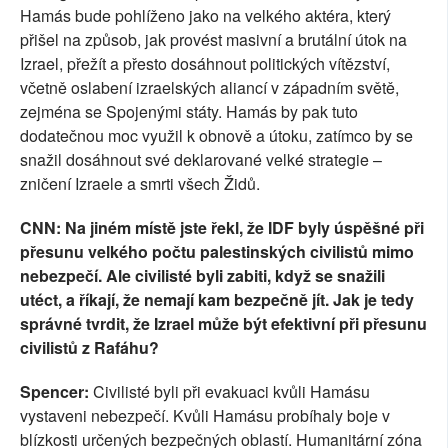
Hamás bude pohlíženo jako na velkého aktéra, který
přišel na způsob, jak provést masivní a brutální útok na
Izrael, přežít a přesto dosáhnout politických vítězství,
včetně oslabení izraelských aliancí v západním světě,
zejména se Spojenými státy. Hamás by pak tuto
dodatečnou moc využil k obnově a útoku, zatímco by se
snažil dosáhnout své deklarované velké strategie –
zničení Izraele a smrti všech Židů.
CNN: Na jiném místě jste řekl, že IDF byly úspěšné při
přesunu velkého počtu palestinských civilistů mimo
nebezpečí. Ale civilisté byli zabiti, když se snažili
utéct, a říkají, že nemají kam bezpečně jít. Jak je tedy
správné tvrdit, že Izrael může být efektivní při přesunu
civilistů z Rafáhu?
Spencer:
Civilisté byli při evakuaci kvůli Hamásu
vystaveni nebezpečí. Kvůli Hamásu probíhaly boje v
blízkosti určených bezpečných oblastí. Humanitární zóna