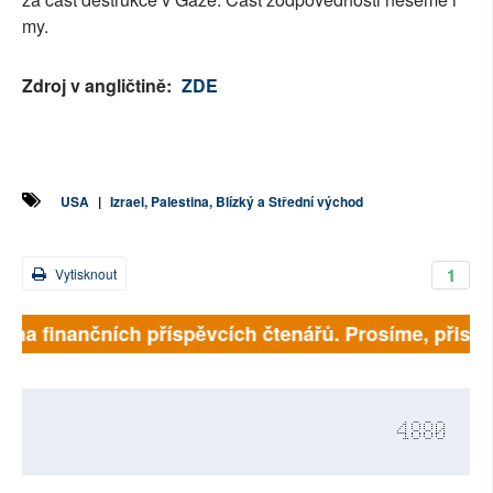
my.
Zdroj v angličtině:
ZDE
USA
|
Izrael, Palestina, Blízký a Střední východ
1
Vytisknout
 na finančních příspěvcích čtenářů. Prosíme, přispějte
4880