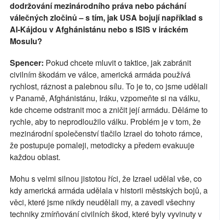
dodržování mezinárodního práva nebo páchání
válečných zločinů – s tím, jak USA bojují například s
Al-Kájdou v Afghánistánu nebo s ISIS v iráckém
Mosulu?
Spencer:
Pokud chcete mluvit o taktice, jak zabránit
civilním škodám ve válce, americká armáda používá
rychlost, ráznost a palebnou sílu. To je to, co jsme udělali
v Panamě, Afghánistánu, Iráku, vzpomeňte si na válku,
kde chceme odstranit moc a zničit její armádu. Děláme to
rychle, aby to neprodloužilo válku. Problém je v tom, že
mezinárodní společenství tlačilo Izrael do tohoto rámce,
že postupuje pomaleji, metodicky a předem evakuuje
každou oblast.
Mohu s velmi silnou jistotou říci, že Izrael udělal vše, co
kdy americká armáda udělala v historii městských bojů, a
věci, které jsme nikdy neudělali my, a zavedl všechny
techniky zmírňování civilních škod, které byly vyvinuty v