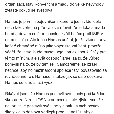
organizací, staví konvenční armádu do velké nevýhody,
zvláště pokud se svět dívá.
Hamás je prvním bojovníkem, kterého jsem viděl dělat
něco takového na průmyslové úrovni. Americká armáda
bombardovala celé nemocnice kvůli bojům proti ISIS v
nemocnicích. Ale to, co Hamás udělal, je, že zkonstruoval
každé chráněné místo jako vojenské zařízení, protože
věděl, že Izrael bude muset nejen omezit použití síly proti
těmto místům, ale svět odsoudí Izrael za to, že vůbec
pomyslí na to, že by tam šel. Samozřejmě, že Izrael
nechce, aby ho mezinárodní společenství považovalo za
rovnocenného s Hamásem, takže jak se dalo očekávat,
Hamás se toho snaží využít.
Říkával jsem, že Hamás postavil své tunely pod každou
školou, zařízením OSN a nemocnicí, ale zjišťujeme, že
ne, oni také postavili své tunely a pak na nich postavili
školy. Je to doslova vedlejší produkt naší snahy o