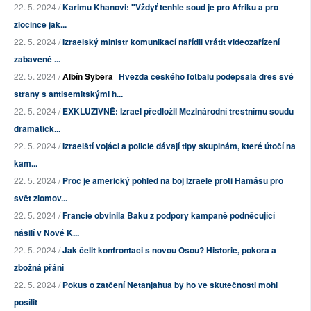
22. 5. 2024 /
Karimu Khanovi: "Vždyť tenhle soud je pro Afriku a pro
zločince jak...
22. 5. 2024 /
Izraelský ministr komunikací nařídil vrátit videozařízení
zabavené ...
22. 5. 2024 /
Albín Sybera
Hvězda českého fotbalu podepsala dres své
strany s antisemitskými h...
22. 5. 2024 /
EXKLUZIVNĚ: Izrael předložil Mezinárodní trestnímu soudu
dramatick...
22. 5. 2024 /
Izraelští vojáci a policie dávají tipy skupinám, které útočí na
kam...
22. 5. 2024 /
Proč je americký pohled na boj Izraele proti Hamásu pro
svět zlomov...
22. 5. 2024 /
Francie obvinila Baku z podpory kampaně podněcující
násilí v Nové K...
22. 5. 2024 /
Jak čelit konfrontaci s novou Osou? Historie, pokora a
zbožná přání
22. 5. 2024 /
Pokus o zatčení Netanjahua by ho ve skutečnosti mohl
posílit