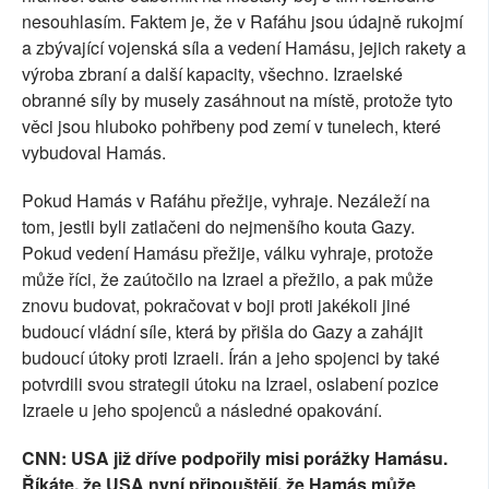
nesouhlasím. Faktem je, že v Rafáhu jsou údajně rukojmí
a zbývající vojenská síla a vedení Hamásu, jejich rakety a
výroba zbraní a další kapacity, všechno. Izraelské
obranné síly by musely zasáhnout na místě, protože tyto
věci jsou hluboko pohřbeny pod zemí v tunelech, které
vybudoval Hamás.
Pokud Hamás v Rafáhu přežije, vyhraje. Nezáleží na
tom, jestli byli zatlačeni do nejmenšího kouta Gazy.
Pokud vedení Hamásu přežije, válku vyhraje, protože
může říci, že zaútočilo na Izrael a přežilo, a pak může
znovu budovat, pokračovat v boji proti jakékoli jiné
budoucí vládní síle, která by přišla do Gazy a zahájit
budoucí útoky proti Izraeli. Írán a jeho spojenci by také
potvrdili svou strategii útoku na Izrael, oslabení pozice
Izraele u jeho spojenců a následné opakování.
CNN: USA již dříve podpořily misi porážky Hamásu.
Říkáte, že USA nyní připouštějí, že Hamás může