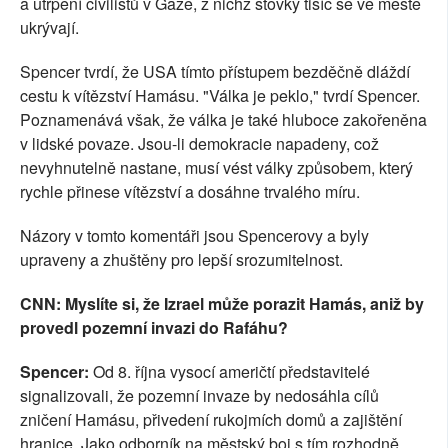
a utrpení civilistů v Gaze, z nichž stovky tisíc se ve městě
ukrývají.
Spencer tvrdí, že USA tímto přístupem bezděčně dláždí
cestu k vítězství Hamásu. "Válka je peklo," tvrdí Spencer.
Poznamenává však, že válka je také hluboce zakořeněna
v lidské povaze. Jsou-li demokracie napadeny, což
nevyhnutelně nastane, musí vést války způsobem, který
rychle přinese vítězství a dosáhne trvalého míru.
Názory v tomto komentáři jsou Spencerovy a byly
upraveny a zhuštěny pro lepší srozumitelnost.
CNN: Myslíte si, že Izrael může porazit Hamás, aniž by
provedl pozemní invazi do Rafáhu?
Spencer:
Od 8. října vysocí američtí představitelé
signalizovali, že pozemní invaze by nedosáhla cílů
zničení Hamásu, přivedení rukojmích domů a zajištění
hranice. Jako odborník na městský boj s tím rozhodně