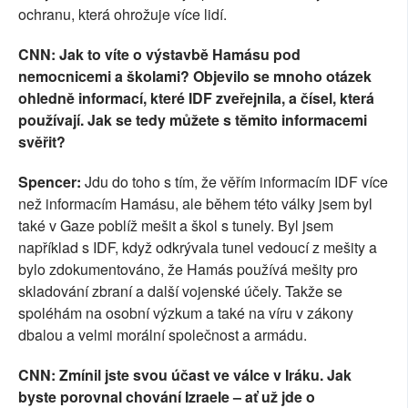
ochranu, která ohrožuje více lidí.
CNN: Jak to víte o výstavbě Hamásu pod
nemocnicemi a školami? Objevilo se mnoho otázek
ohledně informací, které IDF zveřejnila, a čísel, která
používají. Jak se tedy můžete s těmito informacemi
svěřit?
Spencer:
Jdu do toho s tím, že věřím informacím IDF více
než informacím Hamásu, ale během této války jsem byl
také v Gaze poblíž mešit a škol s tunely. Byl jsem
například s IDF, když odkrývala tunel vedoucí z mešity a
bylo zdokumentováno, že Hamás používá mešity pro
skladování zbraní a další vojenské účely. Takže se
spoléhám na osobní výzkum a také na víru v zákony
dbalou a velmi morální společnost a armádu.
CNN: Zmínil jste svou účast ve válce v Iráku. Jak
byste porovnal chování Izraele – ať už jde o