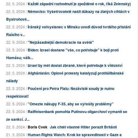
22. 5. 2024 /
Každé západní rozhodnutí je zpožděné o rok, říká Zelenskyj
22. 5. 2024 /
Německo: Vyšetřovatelé našli důkazy na zlatých cihlách v
Bystroňově...
22. 5. 2024 /
Íránský velvyslanec v Minsku uvedl důvod tvrdého přistání
Raísího v...
22. 5. 2024 /
"Nejzásadnější demokracie na světě"
22. 5. 2024 /
Biden: Izrael dostane "vše, co potřebuje" k boji proti
Hamásu; válk...
22. 5. 2024 /
Izrael by měl dostat zbraně, které potřebuje k vítězství
22. 5. 2024 /
Afghánistán: Opiové protesty katalyzují protitálibánské
nálady
22. 5. 2024 /
Poučení pro Petra Fialu: Nezávislé soudy je nutno
respektovat!
22. 5. 2024 /
"Omezte nákupy F-35, aby se vyřešily problémy"
22. 5. 2024 /
Raiffeisenbank pomohla Putinovu oligarchovi vymanit se
ze sankcí. J...
22. 5. 2024 /
Boris Cvek
Jak chtěl vlastně Hitler porazit Británii
21. 5. 2024 /
Human Rights Watch: Krok ke spravedlnosti v Gaze a