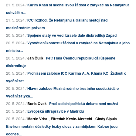
21. 5. 2024 /
Karim Khan si nechal svou žádost o zatykač na Netanjahua
schválit n...
21. 5. 2024 /
ICC rozhodl, že Netanjahu a Gallant nestojí nad
mezinárodním právem
20. 5. 2024 /
Spojené státy ve věci Izraele dále diskreditují Západ
20. 5. 2024 /
Vysvětlení kontextu žádosti o zatykač na Netanjahua a jeho
ministra...
20. 5. 2024 /
Jan Čulík
Petr Fiala Českou republiku dál úspěšně
diskredituje
20. 5. 2024 /
Prohlášení žalobce ICC Karima A. A. Khana KC: Žádosti o
vydání zat...
20. 5. 2024 /
Hlavní žalobce Mezinárodního trestního soudu žádá o
vydání zatyka...
20. 5. 2024 /
Boris Cvek
Proč solidní politická debata není možná
20. 5. 2024 /
Evropská ultrapravice v Madridu
20. 5. 2024 /
Martin Vrba
,
Elfredah Kevin-Alerechi
,
Cindy Sipula
Environmentální důsledky těžby olova v zambijském Kabwe jsou
dodnes...