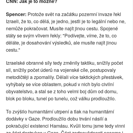
CNN: Jak je to možné?
Spencer:
Protože svět na začátku pozemní invaze řekl
Izraeli, že to, co dělá, je jedno, jestli je to legální nebo ne,
nemůže pokračovat. Musíte najít jinou cestu. Spojené
státy se svým vlivem řekly: "Podívejte, víme, že to, co
děláte, je dosahování výsledků, ale musíte najít jinou
cestu."
Izraelské obranné síly tedy změnily taktiku, snížily počet
sil, snížily počet úderů na vojenské cíle, postupovaly
metodičtěji a zpomalily. Dělali více taktických přestávek,
vyhýbaly se více oblastem, pokud v nich bylo civilní
obyvatelstvo, a stal se z toho velmi boj dům od domu,
blok po bloku, tunel po tunelu, což válku prodloužilo.
To zvýšilo humanitární utrpení a tlak na humanitární
dodávky v Gaze. Prodloužilo dobu trvání násilí a
pokračující existenci Hamásu. Kvůli tomu jsme tedy vinni
za část destrukce v Gaze. Část zodpovědnosti neseme i