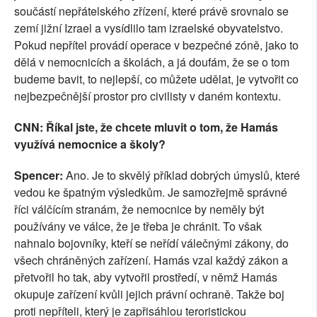
součástí nepřátelského zřízení, které právě srovnalo se
zemí jižní Izrael a vysídlilo tam izraelské obyvatelstvo.
Pokud nepřítel provádí operace v bezpečné zóně, jako to
dělá v nemocnicích a školách, a já doufám, že se o tom
budeme bavit, to nejlepší, co můžete udělat, je vytvořit co
nejbezpečnější prostor pro civilisty v daném kontextu.
CNN: Říkal jste, že chcete mluvit o tom, že Hamás
využívá nemocnice a školy?
Spencer:
Ano. Je to skvělý příklad dobrých úmyslů, které
vedou ke špatným výsledkům. Je samozřejmě správné
říci válčícím stranám, že nemocnice by neměly být
používány ve válce, že je třeba je chránit. To však
nahnalo bojovníky, kteří se neřídí válečnými zákony, do
všech chráněných zařízení. Hamás vzal každý zákon a
přetvořil ho tak, aby vytvořil prostředí, v němž Hamás
okupuje zařízení kvůli jejich právní ochraně. Takže boj
proti nepříteli, který je zapřisáhlou teroristickou