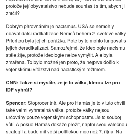
protože její obyvatelstvo nebude souhlasit s tím, abych ji
zničil?
Dobrým přirovnáním je nacismus. USA se nemohly
obávat další radikalizace Němců během 2. světové války.
Prioritou byla jejich porážka. Poté by to mohlo fungovat s
jejich deradikalizací. Samozřejmě, že ideologie nacismu
stále žije, protože ideologie nelze vymýtit. Ale byla
zmařena. To bylo možné jen proto, že nejprve došlo k
vojenskému vítězství nad nacistickým režimem.
CNN: Takže si myslíte, že je to válka, kterou lze pro
IDF vyhrát?
Spencer:
Stoprocentně. Ale pro Hamás je to v tuto chvíli
také velmi vyhratelná válka, protože války nejsou
určovány pouze vojenskými schopnostmi. Je to souboj
vůlí. A pokud Hamás dokáže přežít, naplní svou válečnou
strategii a bude mít větší politickou moc než 7. října. Na