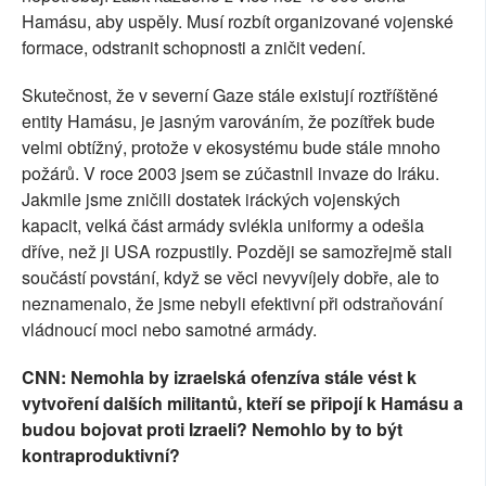
Hamásu, aby uspěly. Musí rozbít organizované vojenské
formace, odstranit schopnosti a zničit vedení.
Skutečnost, že v severní Gaze stále existují roztříštěné
entity Hamásu, je jasným varováním, že pozítřek bude
velmi obtížný, protože v ekosystému bude stále mnoho
požárů. V roce 2003 jsem se zúčastnil invaze do Iráku.
Jakmile jsme zničili dostatek iráckých vojenských
kapacit, velká část armády svlékla uniformy a odešla
dříve, než ji USA rozpustily. Později se samozřejmě stali
součástí povstání, když se věci nevyvíjely dobře, ale to
neznamenalo, že jsme nebyli efektivní při odstraňování
vládnoucí moci nebo samotné armády.
CNN: Nemohla by izraelská ofenzíva stále vést k
vytvoření dalších militantů, kteří se připojí k Hamásu a
budou bojovat proti Izraeli? Nemohlo by to být
kontraproduktivní?