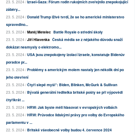
23. 5. 2024 /
Izrael-Gaza: Fórum rodin rukojmích zveřejnilo znepokojující
záběry...
23. 5. 2024 /
Donald Trump lživě tvrdí, že se ho americké ministerstvo
spravedlno...
23. 5. 2024 /
Matěj Metelec
Battle Royale o střední školy
23. 5. 2024 /
Jiří Hlavenka
Česká média se z nějakého důvodu snaží
dokázat nesmysly o elektromo...
23. 5. 2024 /
USA jsou znepokojeny izolací Izraele, konstatuje Bidenův
poradce pr...
23. 5. 2024 /
Problémy s americkým molem nastaly jen několik dní po
jeho otevření
23. 5. 2024 /
Čtyři slepé myši“: Biden, Blinken, McGurk & Sullivan
23. 5. 2024 /
Bývalá generální ředitelka britské pošty se při výpovědi
čtyřikrát ...
23. 5. 2024 /
HRW: Jak byste měli hlasovat v evropských volbách
23. 5. 2024 /
HRW: Průvodce lidskými právy pro volby do Evropského
parlamentu v ...
22. 5. 2024 /
Britské všeobecné volby budou 4. července 2024