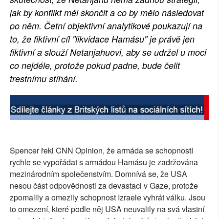
jak by konflikt měl skončit a co by mělo následovat
po něm. Četní objektivní analytikové poukazují na
to, že fiktivní cíl "likvidace Hamásu" je právě jen
fiktivní a slouží Netanjahuovi, aby se udržel u moci
co nejdéle, protože pokud padne, bude čelit
trestnímu stíhání.
Spencer řekl CNN Opinion, že armáda se schopností
rychle se vypořádat s armádou Hamásu je zadržována
mezinárodním společenstvím. Domnívá se, že USA
nesou část odpovědnosti za devastaci v Gaze, protože
zpomalily a omezily schopnost Izraele vyhrát válku. Jsou
to omezení, které podle něj USA neuvalily na svá vlastní