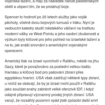
vojenská tažení, a mají za následek nárůst palestinských
obětí a utrpení tím, že se protahují boje.
Spencer to hodnotí po 25 letech služby jako voják
pěchoty, včetně dvou bojových turnusů v Iráku. Nyní je
vedoucím katedry studií městského válčení na Institutu
moderní války ve West Pointu a jeho osobní zkušenosti a
výzkum byly klíčové pro jeho pohled na izraelské tažení a
na to, jak snáší srovnání s americkými vojenskými
operacemi.
Americký tlak na Izrael vyvrcholil v Rafáhu, městě na jihu
Gazy, které je považováno za poslední velkou baštu
Hamásu a klíčový bod pro pašování zbraní přes
egyptskou hranici. USA však zadržují některé typy zbraní,
u nichž se obávají, že by je Izrael mohl použít v Rafáhu
jako součást snahy zabránit velké ofenzivě IDF, i když
údajně připravují významný prodej jiných zbraní. USA
varují, že rozsáhlý pozemní vpád jistě způsobí další smrt