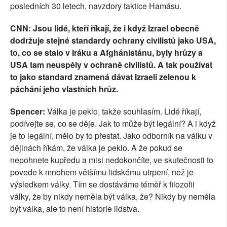
posledních 30 letech, navzdory taktice Hamásu.
CNN: Jsou lidé, kteří říkají, že i když Izrael obecně
dodržuje stejné standardy ochrany civilistů jako USA,
to, co se stalo v Iráku a Afghánistánu, byly hrůzy a
USA tam neuspěly v ochraně civilistů. A tak používat
to jako standard znamená dávat Izraeli zelenou k
páchání jeho vlastních hrůz.
Spencer:
Válka je peklo, takže souhlasím. Lidé říkají,
podívejte se, co se děje. Jak to může být legální? A i když
je to legální, mělo by to přestat. Jako odborník na válku v
dějinách říkám, že válka je peklo. A že pokud se
nepohnete kupředu a misi nedokončíte, ve skutečnosti to
povede k mnohem většímu lidskému utrpení, než je
výsledkem války. Tím se dostáváme téměř k filozofii
války, že by nikdy neměla být válka, že? Nikdy by neměla
být válka, ale to není historie lidstva.