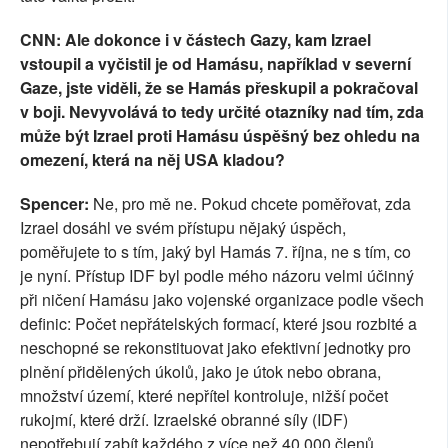
CNN: Ale dokonce i v částech Gazy, kam Izrael
vstoupil a vyčistil je od Hamásu, například v severní
Gaze, jste viděli, že se Hamás přeskupil a pokračoval
v boji. Nevyvolává to tedy určité otazníky nad tím, zda
může být Izrael proti Hamásu úspěšný bez ohledu na
omezení, která na něj USA kladou?
Spencer:
Ne, pro mě ne. Pokud chcete poměřovat, zda
Izrael dosáhl ve svém přístupu nějaký úspěch,
poměřujete to s tím, jaký byl Hamás 7. října, ne s tím, co
je nyní. Přístup IDF byl podle mého názoru velmi účinný
při ničení Hamásu jako vojenské organizace podle všech
definic: Počet nepřátelských formací, které jsou rozbité a
neschopné se rekonstituovat jako efektivní jednotky pro
plnění přidělených úkolů, jako je útok nebo obrana,
množství území, které nepřítel kontroluje, nižší počet
rukojmí, které drží. Izraelské obranné síly (IDF)
nepotřebují zabít každého z více než 40 000 členů