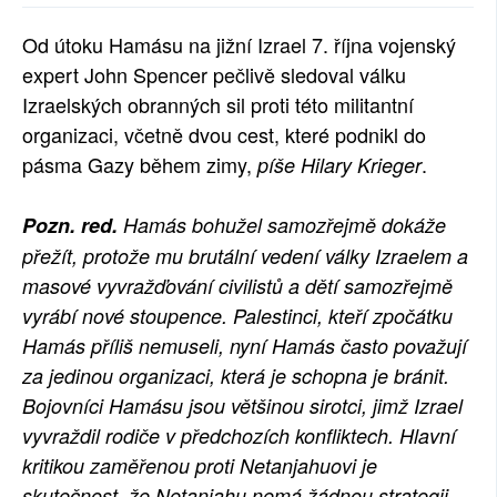
SOCIÁLNÍ SÍTĚ
Od útoku Hamásu na jižní Izrael 7. října vojenský
expert John Spencer pečlivě sledoval válku
RUBRIKY
Izraelských obranných sil proti této militantní
PLNÁ VERZE STRÁNEK
organizaci, včetně dvou cest, které podnikl do
pásma Gazy během zimy,
.
píše Hilary Krieger
Pozn. red.
Hamás bohužel samozřejmě dokáže
přežít, protože mu brutální vedení války Izraelem a
masové vyvražďování civilistů a dětí samozřejmě
vyrábí nové stoupence. Palestinci, kteří zpočátku
Hamás příliš nemuseli, nyní Hamás často považují
za jedinou organizaci, která je schopna je bránit.
Bojovníci Hamásu jsou většinou sirotci, jimž Izrael
vyvraždil rodiče v předchozích konfliktech. Hlavní
kritikou zaměřenou proti Netanjahuovi je
skutečnost, že Netanjahu nemá žádnou strategii,