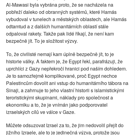
Al-Mawasi byla vybrána proto, že se nacházela na
pobřeží daleko od obranných systémů, které Hamás
vybudoval v tunelech a městských oblastech, ale Hamás
odtamtud a z dalších humanitárních oblastí stále
odpaloval rakety. Takže pak lidé říkají, že není kam
bezpečně jít. To je složitost výzvy.
To, že civilisté nemají kam úplně bezpečně jít, to je
historie války. A faktem je, že Egypt řekl, parafrázuji, že
uprchlíci z Gazy nepřekročí hranici pod naším dohledem.
Je to samozřejmě komplikované, proč Egypt nechce
Palestincům dovolit ani vstup do humanitárního tábora na
Sinaji, a zahrnuje to jeho vlastní historii s islamistickými
teroristickými skupinami, náklady pro společnost a
ekonomiku a to, že je vnímán jako podporovatel
izraelských cílů ve válce v Gaze.
Můžete odsuzovat Izrael za to, že jim nedovolil přejít do
jižního Izraele, ale to je jedinečná výzva, protože jsou