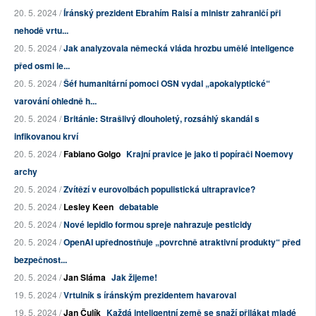
20. 5. 2024 /
Íránský prezident Ebrahím Raisí a ministr zahraničí při
nehodě vrtu...
20. 5. 2024 /
Jak analyzovala německá vláda hrozbu umělé inteligence
před osmi le...
20. 5. 2024 /
Šéf humanitární pomoci OSN vydal „apokalyptické“
varování ohledně h...
20. 5. 2024 /
Británie: Strašlivý dlouholetý, rozsáhlý skandál s
infikovanou krví
20. 5. 2024 /
Fabiano Golgo
Krajní pravice je jako ti popírači Noemovy
archy
20. 5. 2024 /
Zvítězí v eurovolbách populistická ultrapravice?
20. 5. 2024 /
Lesley Keen
debatable
20. 5. 2024 /
Nové lepidlo formou spreje nahrazuje pesticidy
20. 5. 2024 /
OpenAI upřednostňuje „povrchně atraktivní produkty“ před
bezpečnost...
20. 5. 2024 /
Jan Sláma
Jak žijeme!
19. 5. 2024 /
Vrtulník s íránským prezidentem havaroval
19. 5. 2024 /
Jan Čulík
Každá inteligentní země se snaží přilákat mladé