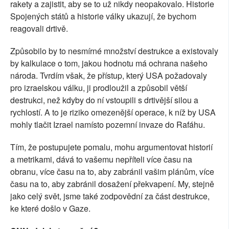
rakety a zajistit, aby se to už nikdy neopakovalo. Historie
Spojených států a historie války ukazují, že bychom
reagovali drtivě.
Způsobilo by to nesmírné množství destrukce a existovaly
by kalkulace o tom, jakou hodnotu má ochrana našeho
národa. Tvrdím však, že přístup, který USA požadovaly
pro izraelskou válku, ji prodloužil a způsobil větší
destrukci, než kdyby do ní vstoupili s drtivější silou a
rychlostí. A to je riziko omezenější operace, k níž by USA
mohly tlačit Izrael namísto pozemní invaze do Rafáhu.
Tím, že postupujete pomalu, mohu argumentovat historií
a metrikami, dává to vašemu nepříteli více času na
obranu, více času na to, aby zabránil vašim plánům, více
času na to, aby zabránil dosažení překvapení. My, stejně
jako celý svět, jsme také zodpovědní za část destrukce,
ke které došlo v Gaze.