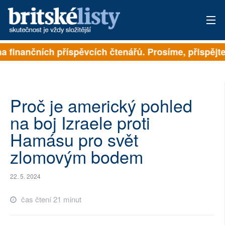
 finančních příspěvcích čtenářů. Prosíme, přispějte. ➥
PŘIHLÁSIT
AKTUÁLNÍ VYDÁNÍ
ARCHIV
Proč je americký pohled
na boj Izraele proti
ROZHOVORY
Hamásu pro svět
TÉMATA
zlomovým bodem
NEJČTENĚJŠÍ ZA 7 DNÍ
22. 5. 2024
AUTOŘI
čas čtení 21 minut
PŘÍSPĚVKY NA PROVOZ