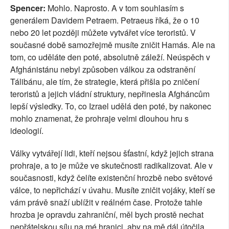
Spencer:
Mohlo. Naprosto. A v tom souhlasím s
generálem Davidem Petraem. Petraeus říká, že o 10
nebo 20 let později můžete vytvářet více teroristů. V
současné době samozřejmě musíte zničit Hamás. Ale na
tom, co uděláte den poté, absolutně záleží. Neúspěch v
Afghánistánu nebyl způsoben válkou za odstranění
Tálibánu, ale tím, že strategie, která přišla po zničení
teroristů a jejich vládní struktury, nepřinesla Afgháncům
lepší výsledky. To, co Izrael udělá den poté, by nakonec
mohlo znamenat, že prohraje velmi dlouhou hru s
ideologií.
Války vytvářejí lidi, kteří nejsou šťastní, když jejich strana
prohraje, a to je může ve skutečnosti radikalizovat. Ale v
současnosti, když čelíte existenční hrozbě nebo světové
válce, to nepřichází v úvahu. Musíte zničit vojáky, kteří se
vám právě snaží ublížit v reálném čase. Protože tahle
hrozba je opravdu zahraniční, měl bych prostě nechat
nepřátelskou sílu na mé hranici, aby na mě dál útočila,