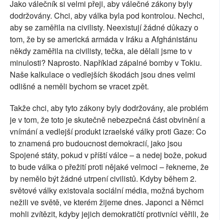
Jako válečník si velmi přeji, aby válečné zákony byly
dodržovány. Chci, aby válka byla pod kontrolou. Nechci,
aby se zaměřila na civilisty. Neexistují žádné důkazy o
tom, že by se americká armáda v Iráku a Afghánistánu
někdy zaměřila na civilisty, tečka, ale dělali jsme to v
minulosti? Naprosto. Například zápalné bomby v Tokiu.
Naše kalkulace o vedlejších škodách jsou dnes velmi
odlišné a neměli bychom se vracet zpět.
Takže chci, aby tyto zákony byly dodržovány, ale problém
je v tom, že toto je skutečně nebezpečná část obvinění a
vnímání a vedlejší produkt izraelské války proti Gaze: Co
to znamená pro budoucnost demokracií, jako jsou
Spojené státy, pokud v příští válce – a nedej bože, pokud
to bude válka o přežití proti nějaké velmoci – řekneme, že
by nemělo být žádné utrpení civilistů. Kdyby během 2.
světové války existovala sociální média, možná bychom
nežili ve světě, ve kterém žijeme dnes. Japonci a Němci
mohli zvítězit, kdyby jejich demokratičtí protivníci věřili, že