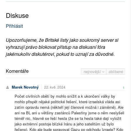
Diskuse
Přihlásit
Upozorňujeme, že Britské listy jako soukromý server si
vyhrazují právo blokovat přístup na diskusní fóra
jakémukoliv diskutérovi, pokud to uznají za důvodné.
Komentáře
nejnovější
oblíbené
Marek Novotný
22. kvě. 2024
1
Počet civilních obětí by mohlo snížit a k ukončení války by
mohlo přispět nějaké politické řešení, které izraelská vláda asi
zatím opravdu nemá (někteří její členové možná i záměrně). Ale
ani na BL ani u většiny zastánců Palestiny jsme o něm neslyšeli
téměř nic, hlavně se řeší hesla (že se ta hesla také dají vyložit
jako extrémní postoje blízké Iránu a jeho satelitům už bylo
řečeno). Kdo ale bude spravovat Gazu po odchodu Izraele? Kdo