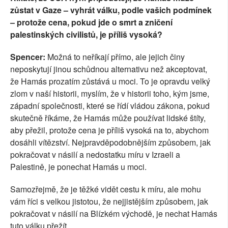
zůstat v Gaze – vyhrát válku, podle vašich podmínek
– protože cena, pokud jde o smrt a zničení
palestinských civilistů, je příliš vysoká?
Spencer:
Možná to neříkají přímo, ale jejich činy
neposkytují jinou schůdnou alternativu než akceptovat,
že Hamás prozatím zůstává u moci. To je opravdu velký
zlom v naší historii, myslím, že v historii toho, kým jsme,
západní společnosti, které se řídí vládou zákona, pokud
skutečně říkáme, že Hamás může používat lidské štíty,
aby přežil, protože cena je příliš vysoká na to, abychom
dosáhli vítězství. Nejpravděpodobnějším způsobem, jak
pokračovat v násilí a nedostatku míru v Izraeli a
Palestině, je ponechat Hamás u moci.
Samozřejmě, že je těžké vidět cestu k míru, ale mohu
vám říci s velkou jistotou, že nejjistějším způsobem, jak
pokračovat v násilí na Blízkém východě, je nechat Hamás
tuto válku přežít.