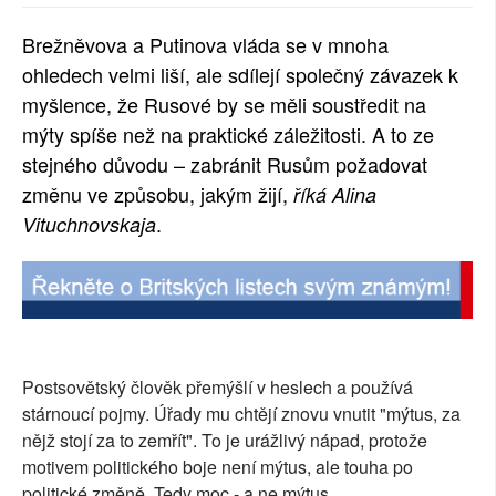
SOCIÁLNÍ SÍTĚ
Brežněvova a Putinova vláda se v mnoha
ohledech velmi liší, ale sdílejí společný závazek k
RUBRIKY
myšlence, že Rusové by se měli soustředit na
PLNÁ VERZE STRÁNEK
mýty spíše než na praktické záležitosti. A to ze
stejného důvodu – zabránit Rusům požadovat
změnu ve způsobu, jakým žijí,
říká Alina
.
Vituchnovskaja
Postsovětský člověk přemýšlí v heslech a používá
stárnoucí pojmy. Úřady mu chtějí znovu vnutit "mýtus, za
nějž stojí za to zemřít". To je urážlivý nápad, protože
motivem politického boje není mýtus, ale touha po
politické změně. Tedy moc - a ne mýtus.