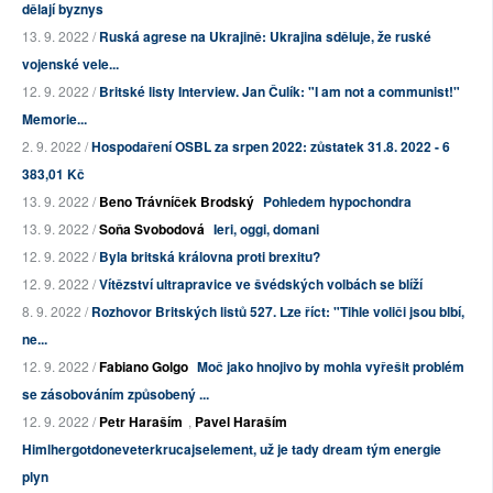
dělají byznys
13. 9. 2022 /
Ruská agrese na Ukrajině: Ukrajina sděluje, že ruské
vojenské vele...
12. 9. 2022 /
Britské listy Interview. Jan Čulík: "I am not a communist!"
Memorie...
2. 9. 2022 /
Hospodaření OSBL za srpen 2022: zůstatek 31.8. 2022 - 6
383,01 Kč
13. 9. 2022 /
Beno Trávníček Brodský
Pohledem hypochondra
13. 9. 2022 /
Soňa Svobodová
Ieri, oggi, domani
12. 9. 2022 /
Byla britská královna proti brexitu?
12. 9. 2022 /
Vítězství ultrapravice ve švédských volbách se blíží
8. 9. 2022 /
Rozhovor Britských listů 527. Lze říct: "Tihle voliči jsou blbí,
ne...
12. 9. 2022 /
Fabiano Golgo
Moč jako hnojivo by mohla vyřešit problém
se zásobováním způsobený ...
12. 9. 2022 /
Petr Haraším
,
Pavel Haraším
Himlhergotdoneveterkrucajselement, už je tady dream tým energie
plyn