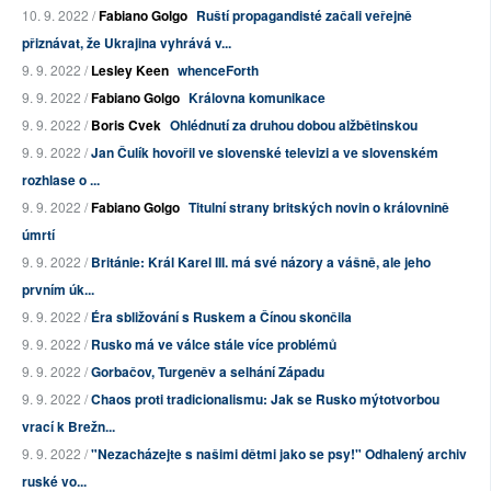
10. 9. 2022 /
Fabiano Golgo
Ruští propagandisté začali veřejně
přiznávat, že Ukrajina vyhrává v...
9. 9. 2022 /
Lesley Keen
whenceForth
9. 9. 2022 /
Fabiano Golgo
Královna komunikace
9. 9. 2022 /
Boris Cvek
Ohlédnutí za druhou dobou alžbětinskou
9. 9. 2022 /
Jan Čulík hovořil ve slovenské televizi a ve slovenském
rozhlase o ...
9. 9. 2022 /
Fabiano Golgo
Titulní strany britských novin o královnině
úmrtí
9. 9. 2022 /
Británie: Král Karel III. má své názory a vášně, ale jeho
prvním úk...
9. 9. 2022 /
Éra sbližování s Ruskem a Čínou skončila
9. 9. 2022 /
Rusko má ve válce stále více problémů
9. 9. 2022 /
Gorbačov, Turgeněv a selhání Západu
9. 9. 2022 /
Chaos proti tradicionalismu: Jak se Rusko mýtotvorbou
vrací k Brežn...
9. 9. 2022 /
"Nezacházejte s našimi dětmi jako se psy!" Odhalený archiv
ruské vo...