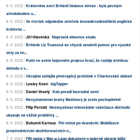
8. 9. 2022 /
Královnina smrt Británií hluboce otřese - byla pevným
středobodem u...
8. 9. 2022 /
Ve čtvrtek odpoledne zemřela šestadevadesátiletá anglická
královna ...
8. 9. 2022 /
Jiří Hlavenka
Naprostá absence studu
8. 9. 2022 /
Británie Liz Trussová se chystá oznámit pomoc pro vysoké
účty za en...
8. 9. 2022 /
Putin ve svém bojovném projevu hrozí, že rozbije křehkou
dohodu o v...
8. 9. 2022 /
Ukrajina zahájila překvapivý protiútok v Charkovské oblasti
8. 9. 2022 /
Lesley Keen
bigTopper
8. 9. 2022 /
Daniel Veselý
Kdo poradí bezradné zemi
8. 9. 2022 /
Nevyznamenat bratry Mašínovy je zcela pochopitelné
8. 9. 2022 /
Filip Pertold
Nesmyslnost mimořádné valorizace důchodů
ukazuje na vážné problémy ...
8. 9. 2022 /
Bohumil Kartous
Pět minut po dvanácté: Mobilizace
prostřednictvím dezinformačních n...
7. 9. 2022 /
FBI našla v Mar-a-Lago dokument o jaderné obraně blíže