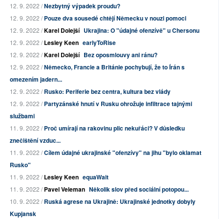
12. 9. 2022 /
Nezbytný výpadek proudu?
12. 9. 2022 /
Pouze dva sousedé chtějí Německu v nouzi pomoci
12. 9. 2022 /
Karel Dolejší
Ukrajina: O "údajné ofenzívě" u Chersonu
12. 9. 2022 /
Lesley Keen
earlyToRise
12. 9. 2022 /
Karel Dolejší
Bez oposmlouvy ani ránu?
12. 9. 2022 /
Německo, Francie a Británie pochybují, že to Írán s
omezením jadern...
12. 9. 2022 /
Rusko: Periferie bez centra, kultura bez vlády
12. 9. 2022 /
Partyzánské hnutí v Rusku ohrožuje infiltrace tajnými
službami
11. 9. 2022 /
Proč umírají na rakovinu plic nekuřáci? V důsledku
znečištění vzduc...
11. 9. 2022 /
Cílem údajné ukrajinské "ofenzívy" na jihu "bylo oklamat
Rusko"
11. 9. 2022 /
Lesley Keen
equaWait
11. 9. 2022 /
Pavel Veleman
Několik slov před sociální potopou...
10. 9. 2022 /
Ruská agrese na Ukrajině: Ukrajinské jednotky dobyly
Kupjansk