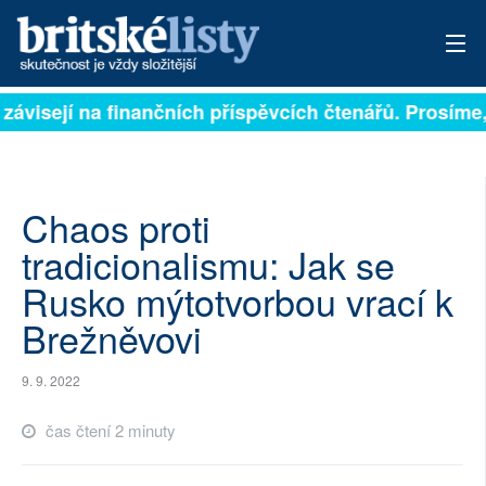
 závisejí na finančních příspěvcích čtenářů. Prosíme, 
PŘIHLÁSIT
AKTUÁLNÍ VYDÁNÍ
ARCHIV
Chaos proti
tradicionalismu: Jak se
ROZHOVORY
Rusko mýtotvorbou vrací k
TÉMATA
Brežněvovi
NEJČTENĚJŠÍ ZA 7 DNÍ
9. 9. 2022
AUTOŘI
čas čtení 2 minuty
PŘÍSPĚVKY NA PROVOZ