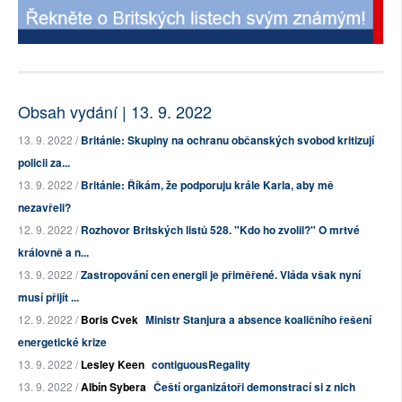
Obsah vydání | 13. 9. 2022
13. 9. 2022 /
Británie: Skupiny na ochranu občanských svobod kritizují
policii za...
13. 9. 2022 /
Británie: Říkám, že podporuju krále Karla, aby mě
nezavřeli?
12. 9. 2022 /
Rozhovor Britských listů 528. "Kdo ho zvolil?" O mrtvé
královně a n...
13. 9. 2022 /
Zastropování cen energii je přiměřené. Vláda však nyní
musí přijít ...
12. 9. 2022 /
Boris Cvek
Ministr Stanjura a absence koaličního řešení
energetické krize
13. 9. 2022 /
Lesley Keen
contiguousRegality
13. 9. 2022 /
Albín Sybera
Čeští organizátoři demonstrací si z nich