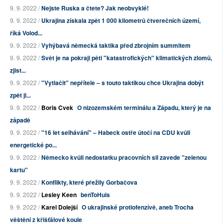
9. 9. 2022 /
Nejste Ruska a čtete? Jak neobvyklé!
9. 9. 2022 /
Ukrajina získala zpět 1 000 kilometrů čtverečních území,
říká Volod...
9. 9. 2022 /
Vyhýbavá německá taktika před zbrojním summitem
9. 9. 2022 /
Svět je na pokraji pěti "katastrofických" klimatických zlomů,
zjist...
9. 9. 2022 /
"Vytlačit" nepřítele – s touto taktikou chce Ukrajina dobýt
zpět ji...
9. 9. 2022 /
Boris Cvek
O nizozemském terminálu a Západu, který je na
západě
9. 9. 2022 /
"16 let selhávání" – Habeck ostře útočí na CDU kvůli
energetické po...
9. 9. 2022 /
Německo kvůli nedostatku pracovních sil zavede "zelenou
kartu"
9. 9. 2022 /
Konflikty, které přežily Gorbačova
9. 9. 2022 /
Lesley Keen
benToHuis
9. 9. 2022 /
Karel Dolejší
O ukrajinské protiofenzívě, aneb Trocha
věštění z křišťálové koule