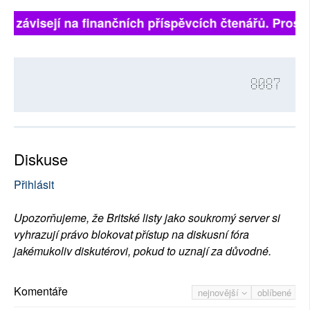
ně závisejí na finančních příspěvcích čtenářů. Prosíme
8087
Diskuse
Přihlásit
Upozorňujeme, že Britské listy jako soukromý server si
vyhrazují právo blokovat přístup na diskusní fóra
jakémukoliv diskutérovi, pokud to uznají za důvodné.
Komentáře
nejnovější
oblíbené