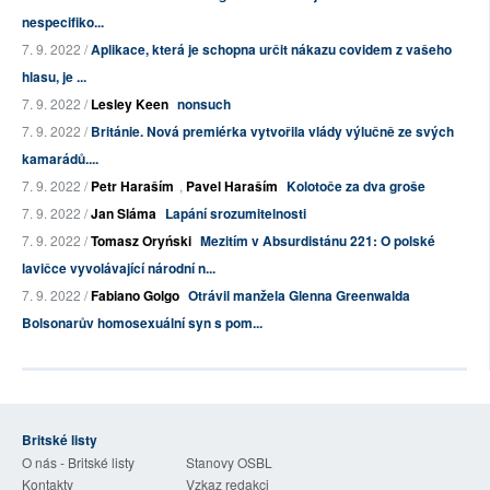
nespecifiko...
7. 9. 2022 /
Aplikace, která je schopna určit nákazu covidem z vašeho
hlasu, je ...
7. 9. 2022 /
Lesley Keen
nonsuch
7. 9. 2022 /
Británie. Nová premiérka vytvořila vlády výlučně ze svých
kamarádů....
7. 9. 2022 /
Petr Haraším
,
Pavel Haraším
Kolotoče za dva groše
7. 9. 2022 /
Jan Sláma
Lapání srozumitelnosti
7. 9. 2022 /
Tomasz Oryński
Mezitím v Absurdistánu 221: O polské
lavičce vyvolávající národní n...
7. 9. 2022 /
Fabiano Golgo
Otrávil manžela Glenna Greenwalda
Bolsonarův homosexuální syn s pom...
Britské listy
O nás - Britské listy
Stanovy OSBL
Kontakty
Vzkaz redakci