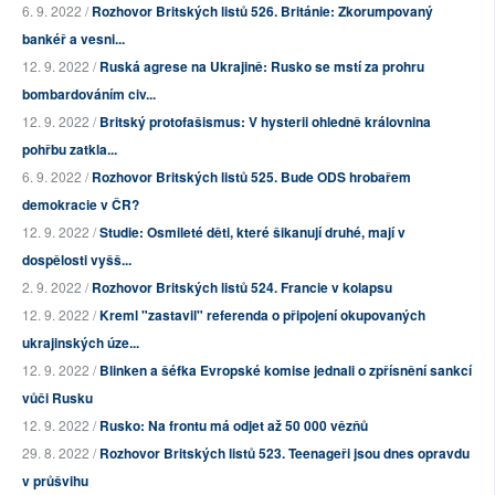
6. 9. 2022 /
Rozhovor Britských listů 526. Británie: Zkorumpovaný
bankéř a vesni...
12. 9. 2022 /
Ruská agrese na Ukrajině: Rusko se mstí za prohru
bombardováním civ...
12. 9. 2022 /
Britský protofašismus: V hysterii ohledně královnina
pohřbu zatkla...
6. 9. 2022 /
Rozhovor Britských listů 525. Bude ODS hrobařem
demokracie v ČR?
12. 9. 2022 /
Studie: Osmileté děti, které šikanují druhé, mají v
dospělosti vyšš...
2. 9. 2022 /
Rozhovor Britských listů 524. Francie v kolapsu
12. 9. 2022 /
Kreml "zastavil" referenda o připojení okupovaných
ukrajinských úze...
12. 9. 2022 /
Blinken a šéfka Evropské komise jednali o zpřísnění sankcí
vůči Rusku
12. 9. 2022 /
Rusko: Na frontu má odjet až 50 000 vězňů
29. 8. 2022 /
Rozhovor Britských listů 523. Teenageři jsou dnes opravdu
v průšvihu