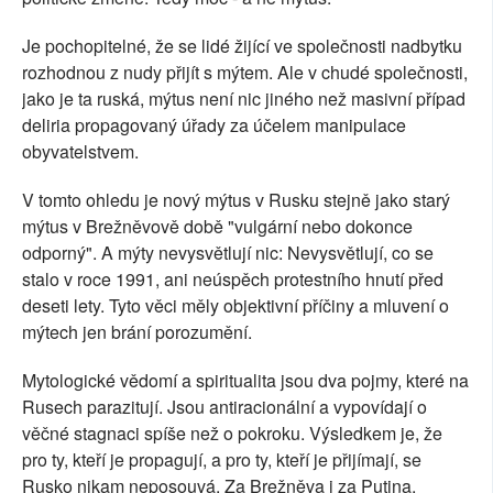
Je pochopitelné, že se lidé žijící ve společnosti nadbytku
rozhodnou z nudy přijít s mýtem. Ale v chudé společnosti,
jako je ta ruská, mýtus není nic jiného než masivní případ
deliria propagovaný úřady za účelem manipulace
obyvatelstvem.
V tomto ohledu je nový mýtus v Rusku stejně jako starý
mýtus v Brežněvově době "vulgární nebo dokonce
odporný". A mýty nevysvětlují nic: Nevysvětlují, co se
stalo v roce 1991, ani neúspěch protestního hnutí před
deseti lety. Tyto věci měly objektivní příčiny a mluvení o
mýtech jen brání porozumění.
Mytologické vědomí a spiritualita jsou dva pojmy, které na
Rusech parazitují. Jsou antiracionální a vypovídají o
věčné stagnaci spíše než o pokroku. Výsledkem je, že
pro ty, kteří je propagují, a pro ty, kteří je přijímají, se
Rusko nikam neposouvá. Za Brežněva i za Putina.