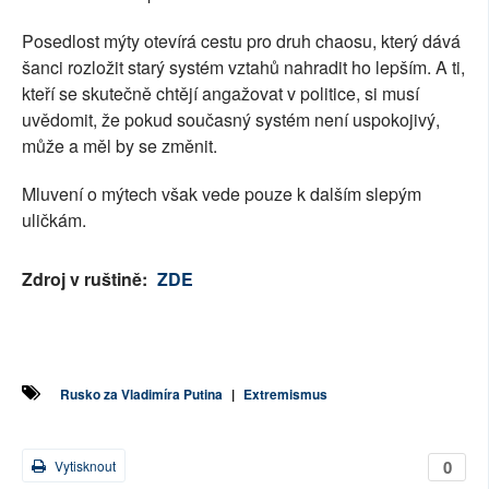
Posedlost mýty otevírá cestu pro druh chaosu, který dává
šanci rozložit starý systém vztahů nahradit ho lepším. A ti,
kteří se skutečně chtějí angažovat v politice, si musí
uvědomit, že pokud současný systém není uspokojivý,
může a měl by se změnit.
Mluvení o mýtech však vede pouze k dalším slepým
uličkám.
Zdroj v ruštině:
ZDE
Rusko za Vladimíra Putina
|
Extremismus
0
Vytisknout