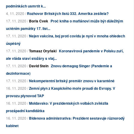
podmínkách usmrtit k...
4. 11. 2020 /
Rozhovor Britských listů 332. Amerika zešílela?
17. 11. 2020 /
Boris Cvek
Proč kniha o mafiánovi může být důležitým
uctěním památky 17. list...
17. 11. 2020 /
Nejen vakcína, boj proti covidu je nyní v mnoha ohledech
úspěšný
17. 11. 2020 /
Tomasz Oryński
Koronavirová pandemie v Polsku zuří,
ale vláda staví stožáry s vlaj...
17. 11. 2020 /
David Stein
Znovu demagog Singer (Pandemie a
dezinformace)
17. 11. 2020 /
Nekompetentní britský premiér znovu v karanténě
16. 11. 2020 /
Zemní plyn z Kaspického moře proudí do Evropy. V
provozu plynovod TAP
16. 11. 2020 /
Moldavsko: V prezidentských volbách zvítězila
prozápadní kandidátka
16. 11. 2020 /
Bidenova administrativa: Prezident sestavuje různorodý
kabinet