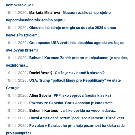
demokracie, je t...
19. 11. 2020 /
Markéta Minářová
Macao: rozšiřování projektu
nepodmíněného základního příjmu
19. 11. 2020 /
Obnovitelné zdroje energie se do roku 2025 stanou
největším zdrojem...
19. 11. 2020 /
Greenpeace USA zveřejnila obsáhlou agendu pro boj se
světovými krizemi
19. 11. 2020 /
Bohumil Kartous: Zahltit prostor manipulacemi je snadné,
dezinforma...
19. 11. 2020 /
Daniel Veselý
Co že je tu vlastně k slavení?
18. 11. 2020 /
USA: Trump "potlačil hlasy pro Republikány" ve státě
Georgia
18. 11. 2020 /
Albín Sybera
PPF jako vepřová (česká klasika)
18. 11. 2020 /
Pozdrav ze Skotska. Boris Johnson je katastrofa
18. 11. 2020 /
Bohumil Kartous
Já I. ke covidu na vědomí dává...
18. 11. 2020 /
Různí Američané rozumí pod "socialismem" různé věci
18. 11. 2020 /
Po válce v Karabachu přitahuje pozornost turkická rada
pro spolupráci