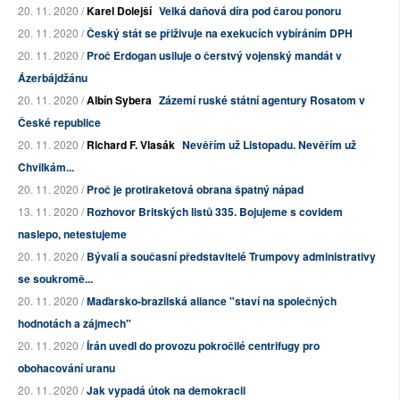
20. 11. 2020 /
Karel Dolejší
Velká daňová díra pod čarou ponoru
20. 11. 2020 /
Český stát se přiživuje na exekucích vybíráním DPH
20. 11. 2020 /
Proč Erdogan usiluje o čerstvý vojenský mandát v
Ázerbájdžánu
20. 11. 2020 /
Albín Sybera
Zázemí ruské státní agentury Rosatom v
České republice
20. 11. 2020 /
Richard F. Vlasák
Nevěřím už Listopadu. Nevěřím už
Chvilkám...
20. 11. 2020 /
Proč je protiraketová obrana špatný nápad
13. 11. 2020 /
Rozhovor Britských listů 335. Bojujeme s covidem
naslepo, netestujeme
20. 11. 2020 /
Bývalí a současní představitelé Trumpovy administrativy
se soukromě...
20. 11. 2020 /
Maďarsko-brazilská aliance "staví na společných
hodnotách a zájmech"
20. 11. 2020 /
Írán uvedl do provozu pokročilé centrifugy pro
obohacování uranu
20. 11. 2020 /
Jak vypadá útok na demokracii