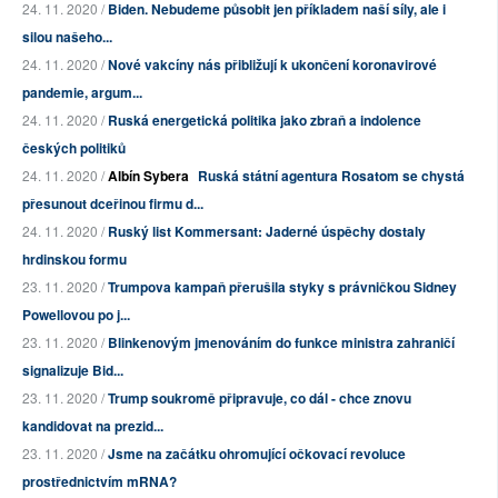
24. 11. 2020 /
Biden. Nebudeme působit jen příkladem naší síly, ale i
silou našeho...
24. 11. 2020 /
Nové vakcíny nás přibližují k ukončení koronavirové
pandemie, argum...
24. 11. 2020 /
Ruská energetická politika jako zbraň a indolence
českých politiků
24. 11. 2020 /
Albín Sybera
Ruská státní agentura Rosatom se chystá
přesunout dceřinou firmu d...
24. 11. 2020 /
Ruský list Kommersant: Jaderné úspěchy dostaly
hrdinskou formu
23. 11. 2020 /
Trumpova kampaň přerušila styky s právničkou Sidney
Powellovou po j...
23. 11. 2020 /
Blinkenovým jmenováním do funkce ministra zahraničí
signalizuje Bid...
23. 11. 2020 /
Trump soukromě připravuje, co dál - chce znovu
kandidovat na prezid...
23. 11. 2020 /
Jsme na začátku ohromující očkovací revoluce
prostřednictvím mRNA?