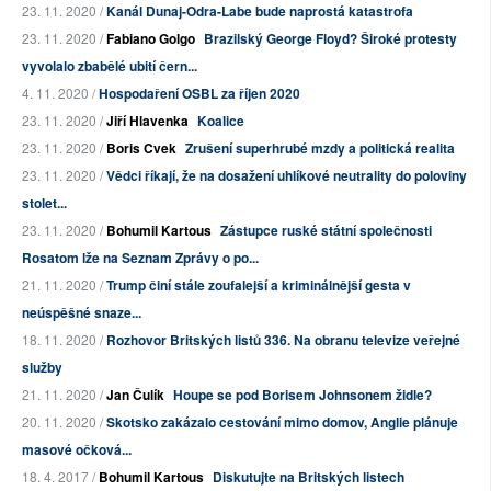
23. 11. 2020 /
Kanál Dunaj-Odra-Labe bude naprostá katastrofa
23. 11. 2020 /
Fabiano Golgo
Brazilský George Floyd? Široké protesty
vyvolalo zbabělé ubití čern...
4. 11. 2020 /
Hospodaření OSBL za říjen 2020
23. 11. 2020 /
Jiří Hlavenka
Koalice
23. 11. 2020 /
Boris Cvek
Zrušení superhrubé mzdy a politická realita
23. 11. 2020 /
Vědci říkají, že na dosažení uhlíkové neutrality do poloviny
stolet...
23. 11. 2020 /
Bohumil Kartous
Zástupce ruské státní společnosti
Rosatom lže na Seznam Zprávy o po...
21. 11. 2020 /
Trump činí stále zoufalejší a kriminálnější gesta v
neúspěšné snaze...
18. 11. 2020 /
Rozhovor Britských listů 336. Na obranu televize veřejné
služby
21. 11. 2020 /
Jan Čulík
Houpe se pod Borisem Johnsonem židle?
20. 11. 2020 /
Skotsko zakázalo cestování mimo domov, Anglie plánuje
masové očková...
18. 4. 2017 /
Bohumil Kartous
Diskutujte na Britských listech