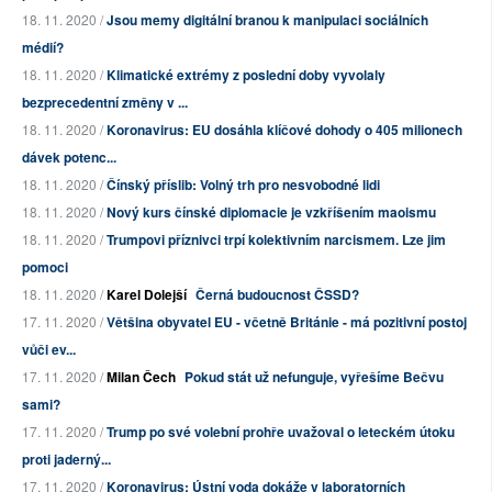
18. 11. 2020 /
Jsou memy digitální branou k manipulaci sociálních
médií?
18. 11. 2020 /
Klimatické extrémy z poslední doby vyvolaly
bezprecedentní změny v ...
18. 11. 2020 /
Koronavirus: EU dosáhla klíčové dohody o 405 milionech
dávek potenc...
18. 11. 2020 /
Čínský příslib: Volný trh pro nesvobodné lidi
18. 11. 2020 /
Nový kurs čínské diplomacie je vzkříšením maoismu
18. 11. 2020 /
Trumpovi příznivci trpí kolektivním narcismem. Lze jim
pomoci
18. 11. 2020 /
Karel Dolejší
Černá budoucnost ČSSD?
17. 11. 2020 /
Většina obyvatel EU - včetně Británie - má pozitivní postoj
vůči ev...
17. 11. 2020 /
Milan Čech
Pokud stát už nefunguje, vyřešíme Bečvu
sami?
17. 11. 2020 /
Trump po své volební prohře uvažoval o leteckém útoku
proti jaderný...
17. 11. 2020 /
Koronavirus: Ústní voda dokáže v laboratorních