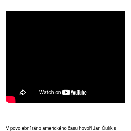
SOCIÁLNÍ SÍTĚ
RUBRIKY
PLNÁ VERZE STRÁNEK
V povolební ráno amerického času hovoří Jan Čulík s