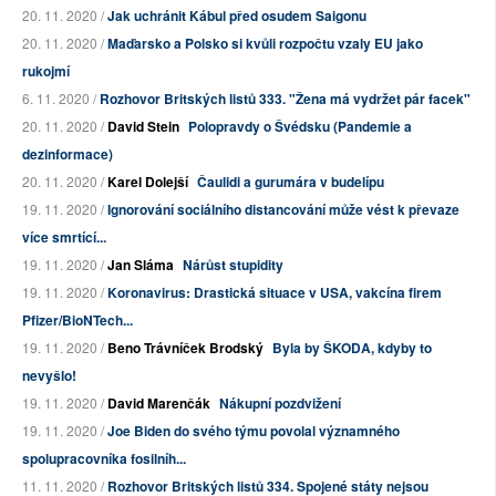
20. 11. 2020 /
Jak uchránit Kábul před osudem Saigonu
20. 11. 2020 /
Maďarsko a Polsko si kvůli rozpočtu vzaly EU jako
rukojmí
6. 11. 2020 /
Rozhovor Britských listů 333. "Žena má vydržet pár facek"
20. 11. 2020 /
David Stein
Polopravdy o Švédsku (Pandemie a
dezinformace)
20. 11. 2020 /
Karel Dolejší
Čaulidi a gurumára v budelípu
19. 11. 2020 /
Ignorování sociálního distancování může vést k převaze
více smrtící...
19. 11. 2020 /
Jan Sláma
Nárůst stupidity
19. 11. 2020 /
Koronavirus: Drastická situace v USA, vakcína firem
Pfizer/BioNTech...
19. 11. 2020 /
Beno Trávníček Brodský
Byla by ŠKODA, kdyby to
nevyšlo!
19. 11. 2020 /
David Marenčák
Nákupní pozdvižení
19. 11. 2020 /
Joe Biden do svého týmu povolal významného
spolupracovníka fosilníh...
11. 11. 2020 /
Rozhovor Britských listů 334. Spojené státy nejsou