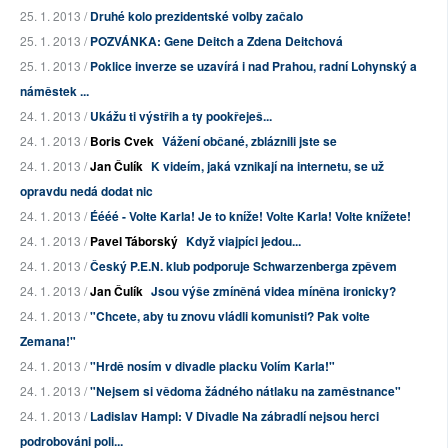
25. 1. 2013 /
Druhé kolo prezidentské volby začalo
25. 1. 2013 /
POZVÁNKA: Gene Deitch a Zdena Deitchová
25. 1. 2013 /
Poklice inverze se uzavírá i nad Prahou, radní Lohynský a
náměstek ...
24. 1. 2013 /
Ukážu ti výstřih a ty pookřeješ...
24. 1. 2013 /
Boris Cvek
Vážení občané, zbláznili jste se
24. 1. 2013 /
Jan Čulík
K videím, jaká vznikají na internetu, se už
opravdu nedá dodat nic
24. 1. 2013 /
Éééé - Volte Karla! Je to kníže! Volte Karla! Volte knížete!
24. 1. 2013 /
Pavel Táborský
Když viajpíci jedou...
24. 1. 2013 /
Český P.E.N. klub podporuje Schwarzenberga zpěvem
24. 1. 2013 /
Jan Čulík
Jsou výše zmíněná videa míněna ironicky?
24. 1. 2013 /
"Chcete, aby tu znovu vládli komunisti? Pak volte
Zemana!"
24. 1. 2013 /
"Hrdě nosím v divadle placku Volím Karla!"
24. 1. 2013 /
"Nejsem si vědoma žádného nátlaku na zaměstnance"
24. 1. 2013 /
Ladislav Hampl: V Divadle Na zábradlí nejsou herci
podrobováni poli...