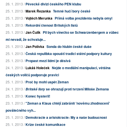
26. 1. 2013 /
Pěvecké divizi českého PEN klubu
25. 1. 2013 /
Marek Řezanka
Temně hučí bory české
25. 1. 2013 /
Vojtěch Merunka
Přímá volba prezidenta nebyla omyl
26. 1. 2013 /
Rekordní čtenost Britských listů
25. 1. 2013 /
Jan Čulík
Pil bych vínečko se Schwarzenbergem a vůbec
mi nevadí, že schvaluje...
25. 1. 2013 /
Jan Polívka
Sonda do hlubin české duše
25. 1. 2013 /
Česká repulibka opouští tradici státní podpory kultury
25. 1. 2013 /
Propast mezi lidmi je děsivá
24. 1. 2013 /
Lukáš Holeček
Nejde o mediální manipulaci, většina
českých voličů podporuje pravici
25. 1. 2013 /
Proč by mohl uspět Zeman
24. 1. 2013 /
se ohrazují proti tvrzení Miloše Zemana
Britské listy
25. 1. 2013 /
Konec hysterii!
23. 1. 2013 /
"Zeman a Klaus chtějí zabránit 'novému zhodnocení'
poválečného vyh...
25. 1. 2013 /
Demokracie a aristokracie: My a naše budoucnost
25. 1. 2013 /
Krize české komunikace