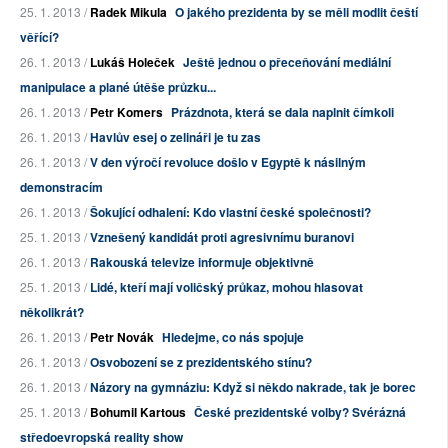
25. 1. 2013 /
Radek Mikula
O jakého prezidenta by se měli modlit čeští
věřící?
26. 1. 2013 /
Lukáš Holeček
Ještě jednou o přeceňování mediální
manipulace a plané útěše průzku...
26. 1. 2013 /
Petr Komers
Prázdnota, která se dala naplnit čímkoli
26. 1. 2013 /
Havlův esej o zelináři je tu zas
26. 1. 2013 /
V den výročí revoluce došlo v Egyptě k násilným
demonstracím
26. 1. 2013 /
Šokující odhalení: Kdo vlastní české společnosti?
25. 1. 2013 /
Vznešený kandidát proti agresivnímu buranovi
26. 1. 2013 /
Rakouská televize informuje objektivně
25. 1. 2013 /
Lidé, kteří mají voličský průkaz, mohou hlasovat
několikrát?
26. 1. 2013 /
Petr Novák
Hledejme, co nás spojuje
26. 1. 2013 /
Osvobození se z prezidentského stínu?
26. 1. 2013 /
Názory na gymnáziu: Když si někdo nakrade, tak je borec
25. 1. 2013 /
Bohumil Kartous
České prezidentské volby? Svérázná
středoevropská reality show