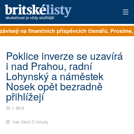
 závisejí na finančních příspěvcích čtenářů. Prosíme, 
PŘIHLÁSIT
AKTUÁLNÍ VYDÁNÍ
Poklice inverze se uzavírá
ARCHIV
i nad Prahou, radní
Lohynský a náměstek
ROZHOVORY
Nosek opět bezradně
TÉMATA
přihlížejí
NEJČTENĚJŠÍ ZA 7 DNÍ
25. 1. 2013
AUTOŘI
čas čtení 3 minuty
PŘÍSPĚVKY NA PROVOZ