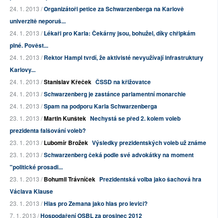
24. 1. 2013 /
Organizátoři petice za Schwarzenberga na Karlově
univerzitě neporuš...
24. 1. 2013 /
Lékaři pro Karla: Čekárny jsou, bohužel, díky chřipkám
plné. Pověst...
24. 1. 2013 /
Rektor Hampl tvrdí, že aktivisté nevyužívají infrastruktury
Karlovy...
24. 1. 2013 /
Stanislav Křeček
ČSSD na křižovatce
24. 1. 2013 /
Schwarzenberg je zastánce parlamentní monarchie
24. 1. 2013 /
Spam na podporu Karla Schwarzenberga
23. 1. 2013 /
Martin Kunštek
Nechystá se před 2. kolem voleb
prezidenta falšování voleb?
23. 1. 2013 /
Lubomír Brožek
Výsledky prezidentských voleb už známe
23. 1. 2013 /
Schwarzenberg čeká podle své advokátky na moment
"politické prosadi...
23. 1. 2013 /
Bohumil Trávníček
Prezidentská volba jako šachová hra
Václava Klause
23. 1. 2013 /
Hlas pro Zemana jako hlas pro levici?
7. 1. 2013 /
Hospodaření OSBL za prosinec 2012