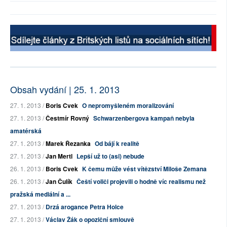
Obsah vydání | 25. 1. 2013
27. 1. 2013 /
Boris Cvek
O nepromyšleném moralizování
27. 1. 2013 /
Čestmír Rovný
Schwarzenbergova kampaň nebyla
amatérská
27. 1. 2013 /
Marek Řezanka
Od bájí k realitě
27. 1. 2013 /
Jan Mertl
Lepší už to (asi) nebude
26. 1. 2013 /
Boris Cvek
K čemu může vést vítězství Miloše Zemana
26. 1. 2013 /
Jan Čulík
Čeští voliči projevili o hodně víc realismu než
pražská mediální a ...
27. 1. 2013 /
Drzá arogance Petra Holce
27. 1. 2013 /
Václav Žák o opoziční smlouvě