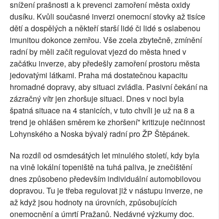
snížení prašnosti a k prevenci zamoření města oxidy
dusíku. Kvůli současné inverzi onemocní stovky až tisíce
dětí a dospělých a někteří starší lidé či lidé s oslabenou
imunitou dokonce zemřou. Vše zcela zbytečně, zmínění
radní by měli začít regulovat vjezd do města hned v
začátku inverze, aby předešly zamoření prostoru města
jedovatými látkami. Praha má dostatečnou kapacitu
hromadné dopravy, aby situaci zvládla. Pasivní čekání na
zázračný vítr jen zhoršuje situaci. Dnes v noci byla
špatná situace na 4 stanicích, v tuto chvíli je už na 8 a
trend je ohlášen směrem ke zhoršení" kritizuje nečinnost
Lohynského a Noska bývalý radní pro ŽP Štěpánek.
Na rozdíl od osmdesátých let minulého století, kdy byla
na vině lokální topeniště na tuhá paliva, je znečištění
dnes způsobeno především individuální automobilovou
dopravou. Tu je třeba regulovat již v nástupu inverze, ne
až když jsou hodnoty na úrovních, způsobujících
onemocnění a úmrtí Pražanů. Nedávné výzkumy doc.