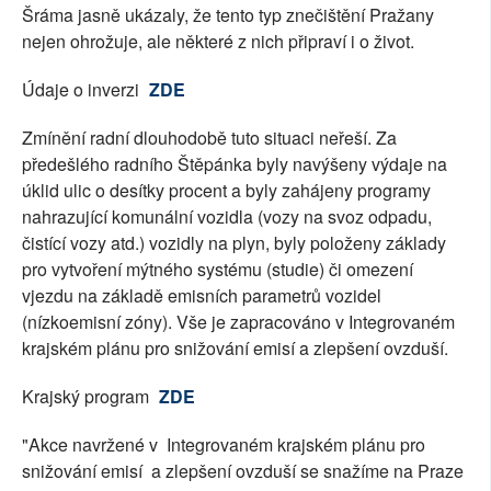
Šráma jasně ukázaly, že tento typ znečištění Pražany
nejen ohrožuje, ale některé z nich připraví i o život.
Údaje o inverzi
ZDE
Zmínění radní dlouhodobě tuto situaci neřeší. Za
předešlého radního Štěpánka byly navýšeny výdaje na
úklid ulic o desítky procent a byly zahájeny programy
nahrazující komunální vozidla (vozy na svoz odpadu,
čistící vozy atd.) vozidly na plyn, byly položeny základy
pro vytvoření mýtného systému (studie) či omezení
vjezdu na základě emisních parametrů vozidel
(nízkoemisní zóny). Vše je zapracováno v Integrovaném
krajském plánu pro snižování emisí a zlepšení ovzduší.
Krajský program
ZDE
"Akce navržené v Integrovaném krajském plánu pro
snižování emisí a zlepšení ovzduší se snažíme na Praze