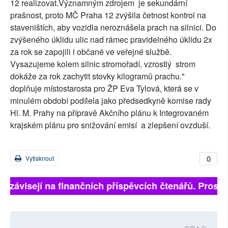
12 realizovat.Významným zdrojem je sekundární
prašnost, proto MČ Praha 12 zvýšila četnost kontrol na
staveništích, aby vozidla neroznášela prach na silnici. Do
zvýšeného úklidu ulic nad rámec pravidelného úklidu 2x
za rok se zapojili i občané ve veřejné službě.
Vysazujeme kolem silnic stromořadí, vzrostlý strom
dokáže za rok zachytit stovky kilogramů prachu."
doplňuje místostarosta pro ŽP Eva Tylová, která se v
minulém období podílela jako předsedkyně komise rady
Hl. M. Prahy na přípravě Akčního plánu k Integrovaném
krajském plánu pro snižování emisí a zlepšení ovzduší.
0
Vytisknout
ně závisejí na finančních příspěvcích čtenářů. Prosíme