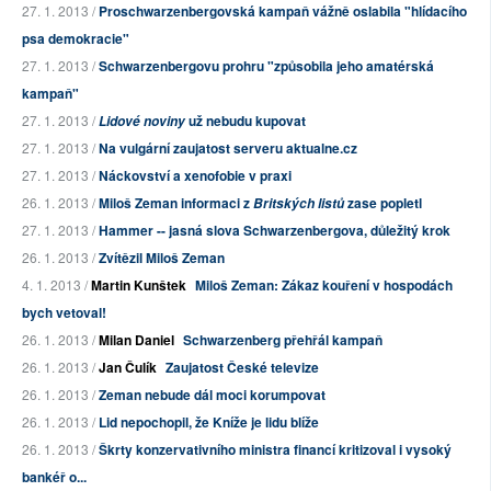
27. 1. 2013 /
Proschwarzenbergovská kampaň vážně oslabila "hlídacího
psa demokracie"
27. 1. 2013 /
Schwarzenbergovu prohru "způsobila jeho amatérská
kampaň"
27. 1. 2013 /
už nebudu kupovat
Lidové noviny
27. 1. 2013 /
Na vulgární zaujatost serveru aktualne.cz
27. 1. 2013 /
Náckovství a xenofobie v praxi
26. 1. 2013 /
Miloš Zeman informaci z
zase popletl
Britských listů
27. 1. 2013 /
Hammer -- jasná slova Schwarzenbergova, důležitý krok
26. 1. 2013 /
Zvítězil Miloš Zeman
4. 1. 2013 /
Martin Kunštek
Miloš Zeman: Zákaz kouření v hospodách
bych vetoval!
26. 1. 2013 /
Milan Daniel
Schwarzenberg přehřál kampaň
26. 1. 2013 /
Jan Čulík
Zaujatost České televize
26. 1. 2013 /
Zeman nebude dál moci korumpovat
26. 1. 2013 /
Lid nepochopil, že Kníže je lidu blíže
26. 1. 2013 /
Škrty konzervativního ministra financí kritizoval i vysoký
bankéř o...