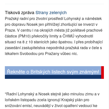
SOCIÁLNÍ SÍTĚ
Tisková zpráva
Strany zelených
RUBRIKY
Pražský radní pro životní prostředí Lohynský a náměstek
pro dopravu Nosek jen přihlížejí zhoršující se inverzi v
PLNÁ VERZE STRÁNEK
Praze. V centru i na okrajích města již polétavé prachové
částice (PM10) překročily limity a ČHMÚ vyhodnotil
situaci na 8 z 10 stanicích jako špatnou. I přes probíhající
zasedání zastupitelstva nepodniká pražská rada v čele s
lékařem Svobodou pro Pražany vůbec nic.
"Radní Lohynský a Nosek stejně jako minulou zimu a v
loňském listopadu zcela ignorují Krajský plán pro
snižování emisí, neuvádějí v život opatření vedoucí ke