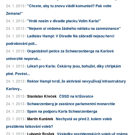
24. 1. 2013 /
"Chcete, aby tu znovu vládli komunisti? Pak volte
Zemana!"
24. 1. 2013 /
"Hrdě nosím v divadle placku Volím Karla!"
24. 1. 2013 /
"Nejsem si vědoma žádného nátlaku na zaměstnance"
24. 1. 2013 /
Ladislav Hampl: V Divadle Na zábradlí nejsou herci
podrobováni poli...
24. 1. 2013 /
Organizátoři petice za Schwarzenberga na Karlově
univerzitě neporuš...
24. 1. 2013 /
Lékaři pro Karla: Čekárny jsou, bohužel, díky chřipkám
plné. Pověst...
24. 1. 2013 /
Rektor Hampl tvrdí, že aktivisté nevyužívají infrastruktury
Karlovy...
24. 1. 2013 /
Stanislav Křeček
ČSSD na křižovatce
24. 1. 2013 /
Schwarzenberg je zastánce parlamentní monarchie
24. 1. 2013 /
Spam na podporu Karla Schwarzenberga
23. 1. 2013 /
Martin Kunštek
Nechystá se před 2. kolem voleb
prezidenta falšování voleb?
23. 1. 2013 /
Lubomír Brožek
Výsledky prezidentských voleb už známe