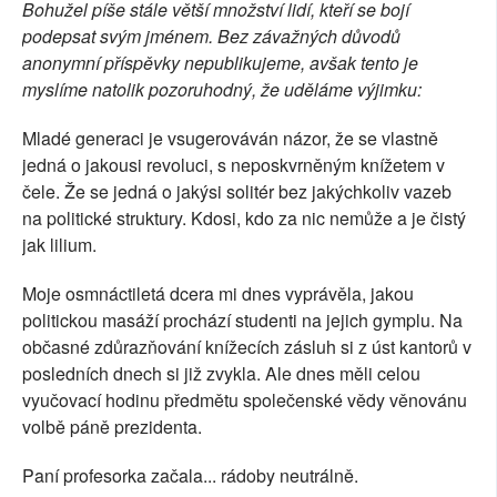
Bohužel píše stále větší množství lidí, kteří se bojí
SOCIÁLNÍ SÍTĚ
podepsat svým jménem. Bez závažných důvodů
anonymní příspěvky nepublikujeme, avšak tento je
RUBRIKY
myslíme natolik pozoruhodný, že uděláme výjimku:
PLNÁ VERZE STRÁNEK
Mladé generaci je vsugerováván názor, že se vlastně
jedná o jakousi revoluci, s neposkvrněným knížetem v
čele. Že se jedná o jakýsi solitér bez jakýchkoliv vazeb
na politické struktury. Kdosi, kdo za nic nemůže a je čistý
jak lilium.
Moje osmnáctiletá dcera mi dnes vyprávěla, jakou
politickou masáží prochází studenti na jejich gymplu. Na
občasné zdůrazňování knížecích zásluh si z úst kantorů v
posledních dnech si již zvykla. Ale dnes měli celou
vyučovací hodinu předmětu společenské vědy věnovánu
volbě páně prezidenta.
Paní profesorka začala... rádoby neutrálně.