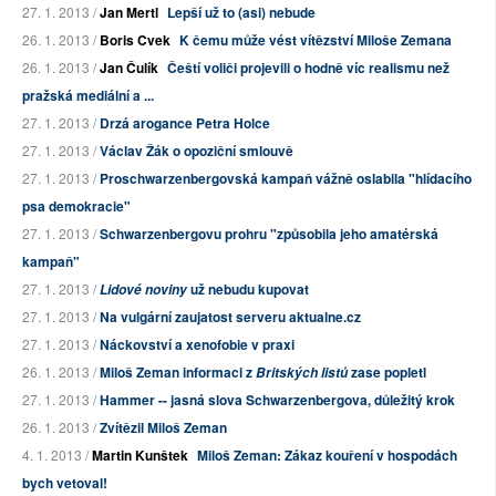
27. 1. 2013 /
Jan Mertl
Lepší už to (asi) nebude
26. 1. 2013 /
Boris Cvek
K čemu může vést vítězství Miloše Zemana
26. 1. 2013 /
Jan Čulík
Čeští voliči projevili o hodně víc realismu než
pražská mediální a ...
27. 1. 2013 /
Drzá arogance Petra Holce
27. 1. 2013 /
Václav Žák o opoziční smlouvě
27. 1. 2013 /
Proschwarzenbergovská kampaň vážně oslabila "hlídacího
psa demokracie"
27. 1. 2013 /
Schwarzenbergovu prohru "způsobila jeho amatérská
kampaň"
27. 1. 2013 /
už nebudu kupovat
Lidové noviny
27. 1. 2013 /
Na vulgární zaujatost serveru aktualne.cz
27. 1. 2013 /
Náckovství a xenofobie v praxi
26. 1. 2013 /
Miloš Zeman informaci z
zase popletl
Britských listů
27. 1. 2013 /
Hammer -- jasná slova Schwarzenbergova, důležitý krok
26. 1. 2013 /
Zvítězil Miloš Zeman
4. 1. 2013 /
Martin Kunštek
Miloš Zeman: Zákaz kouření v hospodách
bych vetoval!