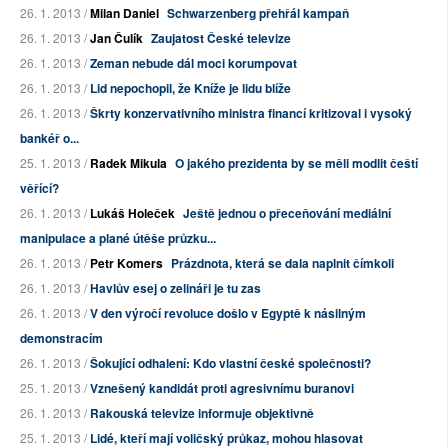
26. 1. 2013 /
Milan Daniel
Schwarzenberg přehřál kampaň
26. 1. 2013 /
Jan Čulík
Zaujatost České televize
26. 1. 2013 /
Zeman nebude dál moci korumpovat
26. 1. 2013 /
Lid nepochopil, že Kníže je lidu blíže
26. 1. 2013 /
Škrty konzervativního ministra financí kritizoval i vysoký
bankéř o...
25. 1. 2013 /
Radek Mikula
O jakého prezidenta by se měli modlit čeští
věřící?
26. 1. 2013 /
Lukáš Holeček
Ještě jednou o přeceňování mediální
manipulace a plané útěše průzku...
26. 1. 2013 /
Petr Komers
Prázdnota, která se dala naplnit čímkoli
26. 1. 2013 /
Havlův esej o zelináři je tu zas
26. 1. 2013 /
V den výročí revoluce došlo v Egyptě k násilným
demonstracím
26. 1. 2013 /
Šokující odhalení: Kdo vlastní české společnosti?
25. 1. 2013 /
Vznešený kandidát proti agresivnímu buranovi
26. 1. 2013 /
Rakouská televize informuje objektivně
25. 1. 2013 /
Lidé, kteří mají voličský průkaz, mohou hlasovat