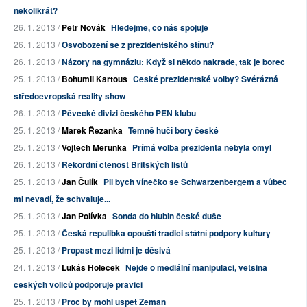
několikrát?
26. 1. 2013 /
Petr Novák
Hledejme, co nás spojuje
26. 1. 2013 /
Osvobození se z prezidentského stínu?
26. 1. 2013 /
Názory na gymnáziu: Když si někdo nakrade, tak je borec
25. 1. 2013 /
Bohumil Kartous
České prezidentské volby? Svérázná
středoevropská reality show
26. 1. 2013 /
Pěvecké divizi českého PEN klubu
25. 1. 2013 /
Marek Řezanka
Temně hučí bory české
25. 1. 2013 /
Vojtěch Merunka
Přímá volba prezidenta nebyla omyl
26. 1. 2013 /
Rekordní čtenost Britských listů
25. 1. 2013 /
Jan Čulík
Pil bych vínečko se Schwarzenbergem a vůbec
mi nevadí, že schvaluje...
25. 1. 2013 /
Jan Polívka
Sonda do hlubin české duše
25. 1. 2013 /
Česká repulibka opouští tradici státní podpory kultury
25. 1. 2013 /
Propast mezi lidmi je děsivá
24. 1. 2013 /
Lukáš Holeček
Nejde o mediální manipulaci, většina
českých voličů podporuje pravici
25. 1. 2013 /
Proč by mohl uspět Zeman