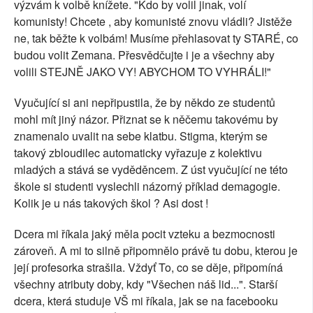
výzvám k volbě knížete. "Kdo by volil jinak, volí
komunisty! Chcete , aby komunisté znovu vládli? Jistěže
ne, tak běžte k volbám! Musíme přehlasovat ty STARÉ, co
budou volit Zemana. Přesvědčujte i je a všechny aby
volili STEJNĚ JAKO VY! ABYCHOM TO VYHRÁLI!"
Vyučující si ani nepřipustila, že by někdo ze studentů
mohl mít jiný názor. Přiznat se k něčemu takovému by
znamenalo uvalit na sebe klatbu. Stigma, kterým se
takový zbloudilec automaticky vyřazuje z kolektivu
mladých a stává se vyděděncem. Z úst vyučující ne této
škole si studenti vyslechli názorný příklad demagogie.
Kolik je u nás takových škol ? Asi dost !
Dcera mi říkala jaký měla pocit vzteku a bezmocnosti
zároveň. A mi to silně připomnělo právě tu dobu, kterou je
její profesorka strašila. Vždyť To, co se děje, připomíná
všechny atributy doby, kdy "Všechen náš lid...". Starší
dcera, která studuje VŠ mi říkala, jak se na facebooku