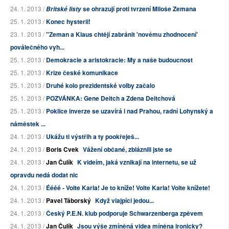
24. 1. 2013 /
se ohrazují proti tvrzení Miloše Zemana
Britské listy
25. 1. 2013 /
Konec hysterii!
23. 1. 2013 /
"Zeman a Klaus chtějí zabránit 'novému zhodnocení'
poválečného vyh...
25. 1. 2013 /
Demokracie a aristokracie: My a naše budoucnost
25. 1. 2013 /
Krize české komunikace
25. 1. 2013 /
Druhé kolo prezidentské volby začalo
25. 1. 2013 /
POZVÁNKA: Gene Deitch a Zdena Deitchová
25. 1. 2013 /
Poklice inverze se uzavírá i nad Prahou, radní Lohynský a
náměstek ...
24. 1. 2013 /
Ukážu ti výstřih a ty pookřeješ...
24. 1. 2013 /
Boris Cvek
Vážení občané, zbláznili jste se
24. 1. 2013 /
Jan Čulík
K videím, jaká vznikají na internetu, se už
opravdu nedá dodat nic
24. 1. 2013 /
Éééé - Volte Karla! Je to kníže! Volte Karla! Volte knížete!
24. 1. 2013 /
Pavel Táborský
Když viajpíci jedou...
24. 1. 2013 /
Český P.E.N. klub podporuje Schwarzenberga zpěvem
24. 1. 2013 /
Jan Čulík
Jsou výše zmíněná videa míněna ironicky?