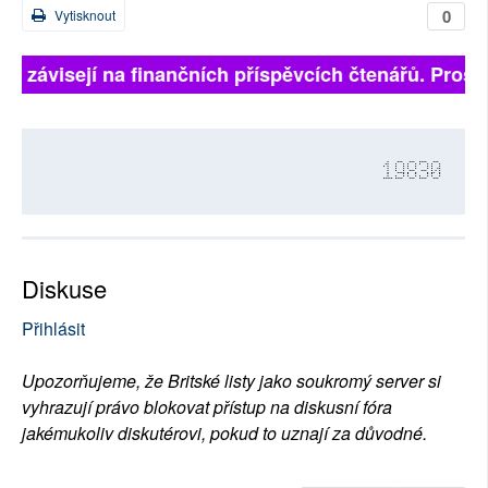
0
Vytisknout
ně závisejí na finančních příspěvcích čtenářů. Prosím
19830
Diskuse
Přihlásit
Upozorňujeme, že Britské listy jako soukromý server si
vyhrazují právo blokovat přístup na diskusní fóra
jakémukoliv diskutérovi, pokud to uznají za důvodné.