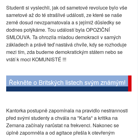
Studenti si vyslechli, jak od sametové revoluce bylo vše
sametové až do té strašlivé události, ze které se naše
země dosud nevzpamatovala a s jejímiž důsledky se
dodnes potýkáme. Tou událostí byla OPOZIČNÍ
SMLOUVA. Ta ohrozila mladou demokracii v samých
základech a právě teď nastává chvíle, kdy se rozhoduje
mezi tím, zda budeme demokratickým státem nebo se
vrátí k moci KOMUNISTÉ !!!
Kantorka postupně zapomínala na pravidlo nestrannosti
před svými studenty a chvála na "Karla" a kritika na
Zemana začínaly narůstat na frekvenci. Nakonec se
úplně zapomněla a od agitace přešla k otevřeným