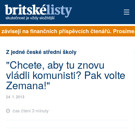
 závisejí na finančních příspěvcích čtenářů. Prosíme, 
PŘIHLÁSIT
AKTUÁLNÍ VYDÁNÍ
Z jedné české střední školy
ARCHIV
"Chcete, aby tu znovu
vládli komunisti? Pak volte
ROZHOVORY
Zemana!"
TÉMATA
24. 1. 2013
NEJČTENĚJŠÍ ZA 7 DNÍ
čas čtení 3 minuty
AUTOŘI
PŘÍSPĚVKY NA PROVOZ