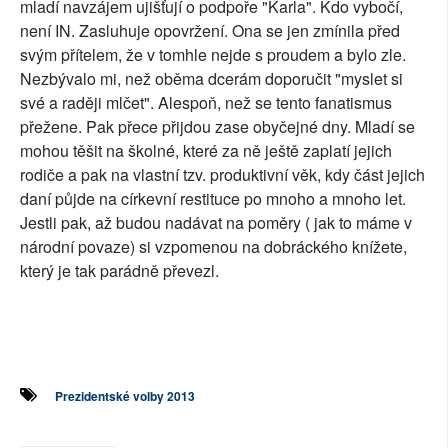
mladí navzájem ujišťují o podpoře "Karla". Kdo vybočí,
není IN. Zasluhuje opovržení. Ona se jen zmínila před
svým přítelem, že v tomhle nejde s proudem a bylo zle.
Nezbývalo mi, než oběma dcerám doporučit "myslet si
své a raději mlčet". Alespoň, než se tento fanatismus
přežene. Pak přece přijdou zase obyčejné dny. Mladí se
mohou těšit na školné, které za ně ještě zaplatí jejich
rodiče a pak na vlastní tzv. produktivní věk, kdy část jejich
daní půjde na církevní restituce po mnoho a mnoho let.
Jestli pak, až budou nadávat na poměry ( jak to máme v
národní povaze) si vzpomenou na dobráckého knížete,
který je tak parádně převezl.
Prezidentské volby 2013