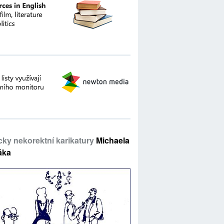
icky nekorektní karikatury
Michaela
áka