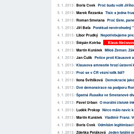
5. 1. 2013 /
Boris Cvek
Proč budu volit Jiříh
5. 1. 2013 /
Marek Řezanka
Tisíc a jedna fru
4. 1. 2013 /
Roman Smetana
Proč lžete, pan
5. 1. 2013 /
Jiří Baťa
Poněkud nevěrohodný "n
4. 1. 2013 /
Libor Prudký
Nepotřebujeme prezi
4. 1. 2013 /
Štěpán Kotrba
Klaus-Nečasova
4. 1. 2013 /
Martin Kunštek
Miloš Zeman: Zák
4. 1. 2013 /
Jan Čulík
Petice proti Klausově 
5. 1. 2013 /
Klausova amnestie hrozí ústavní k
5. 1. 2013 /
Proč se v ČR vězní tolik lidí?
4. 1. 2013 /
Ilona Švihlíková
Demokracie jako
4. 1. 2013 /
Dvě demonstrace na podporu Rom
5. 1. 2013 /
Špatná
ve Smetanově div
Rusalka
4. 1. 2013 /
Pavel Urban
O morální čistotě in
4. 1. 2013 /
Luděk Prokop
Něco málo navíc k 
4. 1. 2013 /
Martin Kunštek
Vladimír Franz: V
4. 1. 2013 /
Boris Cvek
Odmítám legitimizac
4. 1. 2013 /
Zdeňka Petáková
Jeden fatální o