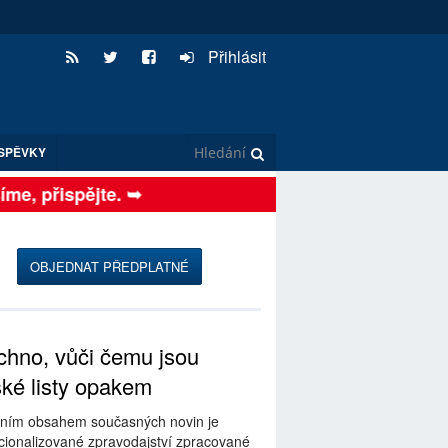
Přihlásit
SPĚVKY
e, přispějte. ➥
OBJEDNAT PŘEDPLATNÉ
hno, vůči čemu jsou
ské listy opakem
ním obsahem současných novin je
ionalizované zpravodajství zpracované