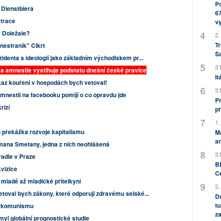
Po
o Dienstbiera
67
strace
v
e Doležale?
2.
Tr
estraník" Cikrt
S
denta s ideologií jako základním východiskem pr...
31
 amnestie vystihuje podstatu dnešní české pravice
It
az kouření v hospodách bych vetoval!
31
amnestii na facebooku pomíjí o co opravdu jde
Pr
rizí
př
1.
 překážka rozvoje kapitalismu
M
an
ana Smetany, jedna z nich neohlášená
31
adle v Praze
BB
kvizice
C
mladé až mladičké přítelkyni
3.
etoval bych zákony, které odporují zdravému selské...
Dů
tu
i komunismu
za
myl globální prognostické studie