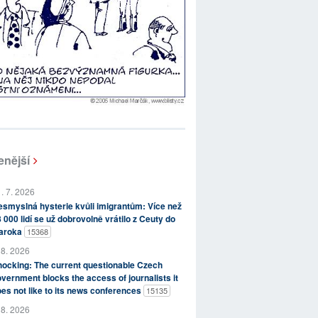
enější
. 7. 2026
smyslná hysterie kvůli imigrantům: Více než
 000 lidí se už dobrovolně vrátilo z Ceuty do
aroka
15368
 8. 2026
ocking: The current questionable Czech
vernment blocks the access of journalists it
es not like to its news conferences
15135
 8. 2026