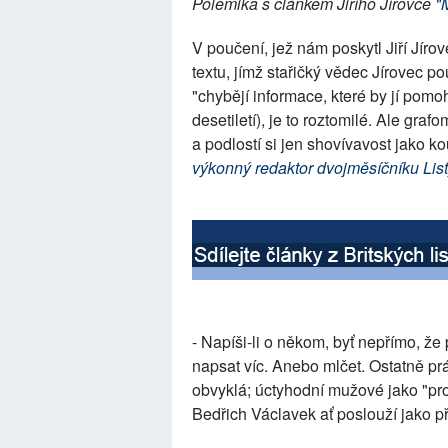
Polemika s článkem Jiřího Jírovce
"
V poučení, jež nám poskytl Jiří Jírove
textu, jímž stařičký vědec Jírovec po
"chybějí informace, které by jí pom
desetiletí), je to roztomilé. Ale gr
a podlostí si jen shovívavost jako 
výkonný redaktor dvojměsíčníku Lis
- Napíši-li o někom, byť nepřímo, že 
napsat víc. Anebo mlčet. Ostatně prác
obvyklá; úctyhodní mužové jako "pro
Bedřich Václavek ať poslouží jako př