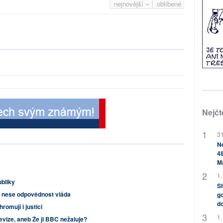
nejnovější
oblíbené
Nejčt
31
Ne
48
M
1.
bliky
Sh
i nese odpovědnost vláda
go
do
romují i justici
1.
evize, aneb Že ji BBC nežaluje?