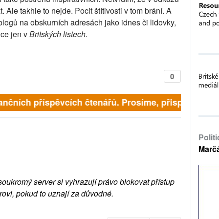
Ale takhle to nejde. Pocit štítivosti v tom brání. A
 blogů na obskurních adresách jako idnes či lidovky,
ece jen v
Britských listech
.
0
finančních příspěvcích čtenářů. Prosíme, přispějte. ➥
Polit
Marč
soukromý server si vyhrazují právo blokovat přístup
rovi, pokud to uznají za důvodné.