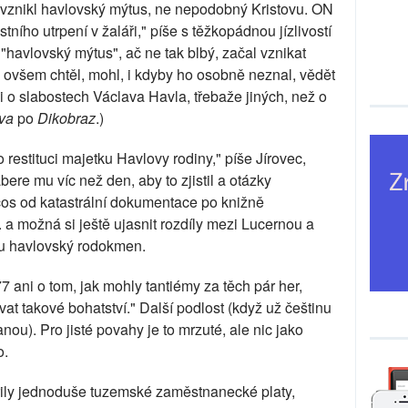
znikl havlovský mýtus, ne nepodobný Kristovu. ON
stního utrpení v žaláři," píše s těžkopádnou jízlivostí
 "havlovský mýtus", ač ne tak blbý, začal vznikat
 ovšem chtěl, mohl, i kdyby ho osobně neznal, vědět
 i o slabostech Václava Havla, třebaže jiných, než o
va
po
Dikobraz
.)
restituci majetku Havlovy rodiny," píše Jírovec,
re mu víc než den, aby to zjistil a otázky
os od katastrální dokumentace po knižně
 a možná si ještě ujasnit rozdíly mezi Lucernou a
dku havlovský rodokmen.
7 ani o tom, jak mohly tantiémy za těch pár her,
at takové bohatství." Další podlost (když už češtinu
ou). Pro jisté povahy je to mrzuté, ale nic jako
o.
ořily jednoduše tuzemské zaměstnanecké platy,