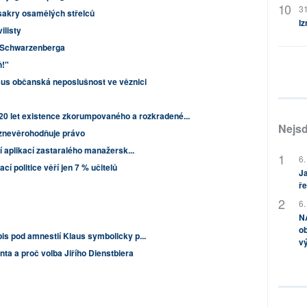
31
akry osamělých střelců
Iz
ilisty
 Schwarzenberga
ň!"
us občanská neposlušnost ve věznici
í 20 let existence zkorumpovaného a rozkradené...
Nejsd
znevěrohodňuje právo
ví aplikací zastaralého manažersk...
6.
cí politice věří jen 7 % učitelů
Ja
ře
6.
NA
ob
is pod amnestií Klaus symbolicky p...
v
nta a proč volba Jiřího Dienstbiera