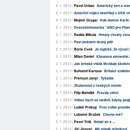
4. 1. 2013 /
Pavel Urban
Americký sen a mas
4. 1. 2013 /
Američtí vojáci nestřílejí v USA civ
4. 1. 2013 /
Mojmír Grygar
Kde domov Karla
4. 1. 2013 /
Dvacetiminutovka "ANO pro Plze
3. 1. 2013 /
Radek Mikula
Hmaty chvaty vers
3. 1. 2013 /
Past jménem druhý pilíř
2. 1. 2013 /
Boris Cvek
Je logické, že výroč
3. 1. 2013 /
Milan Daniel
Klausova amnestie 
2. 1. 2013 /
Jak britská vláda likviduje školst
3. 1. 2013 /
Bohumil Kartous
Britské vzděláva
3. 1. 2013 /
Přemysl Janýr
Tykadla
3. 1. 2013 /
Zkušenosti z českých věznic
3. 1. 2013 /
Filip Mahďák
Pravda vítězí
3. 1. 2013 /
Vůbec bych se nedivil, kdyby podp
3. 1. 2013 /
Luděk Prokop
Proč volba prezide
3. 1. 2013 /
Lubomír Brožek
Chcete mě?
3. 1. 2013 /
Pavel Trtík
Nebát se a ...
2. 1. 2013 /
Jiří Jírovec
Mé mladé přítelkyni