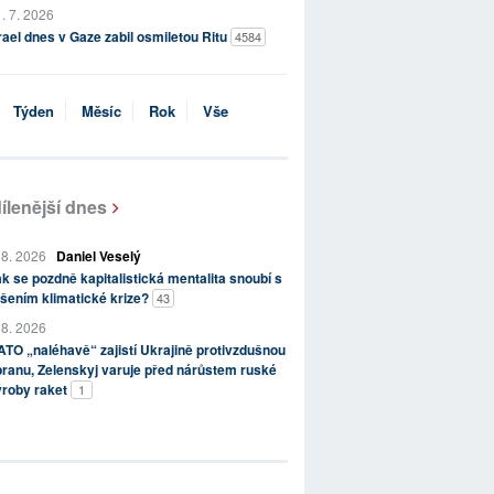
. 7. 2026
rael dnes v Gaze zabil osmiletou Ritu
4584
Týden
Měsíc
Rok
Vše
ílenější dnes
 8. 2026
Daniel Veselý
k se pozdně kapitalistická mentalita snoubí s
šením klimatické krize?
43
 8. 2026
TO „naléhavě“ zajistí Ukrajině protivzdušnou
ranu, Zelenskyj varuje před nárůstem ruské
ýroby raket
1