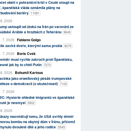
čet obětí v pohraniční krizi v Ceutě stoupl na
, španělská vláda oznámila plány na
ybudování bariéry
11081
 8. 2026
ump ustoupil od útoků na Írán po varování ze
aúdské Arábie a hrozbách z Teheránu
9649
. 7. 2026
Fabiano Golgo
álie zavírá dveře, kterými sama prošla
8275
. 7. 2026
Boris Cvek
emiér musí rychle zakročit proti Španělsku,
esně jak by to chtěl Putin
7273
 8. 2026
Bohumil Kartous
acinka jako orwellovský pěšák trumpovské
titeze o demokracii (o skutečnosti)
7100
. 7. 2026
C: Hysterie ohledně imigrantů ve španělské
eutě je nesmysl
5902
 8. 2026
kazy nasvědčují tomu, že USA svrhly téměř
novou bombu na obytný dům v Íránu, přičemž
hynulo dvouleté dítě a jeho rodiče
5545