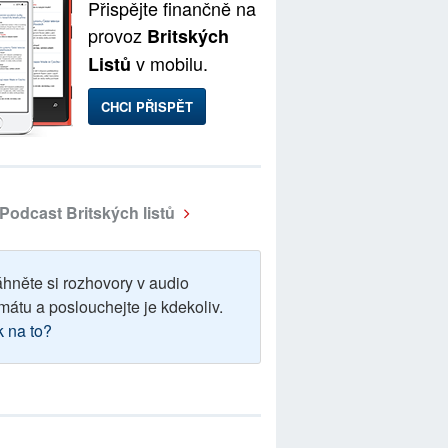
Přispějte finančně na
provoz
Britských
v mobilu.
Listů
CHCI PŘISPĚT
Podcast Britských listů
áhněte si rozhovory v audio
mátu a poslouchejte je kdekoliv.
k na to?