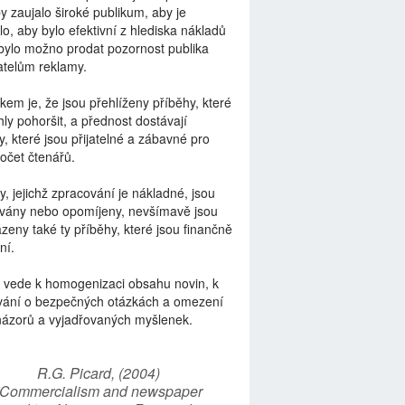
by zaujalo široké publikum, aby je
lo, aby bylo efektivní z hlediska nákladů
bylo možno prodat pozornost publika
telům reklamy.
kem je, že jsou přehlíženy příběhy, které
ly pohoršit, a přednost dostávají
y, které jsou přijatelné a zábavné pro
počet čtenářů.
y, jejichž zpracování je nákladné, jsou
vány nebo opomíjeny, nevšímavě jsou
zeny také ty příběhy, které jsou finančně
ní.
 vede k homogenizaci obsahu novin, k
vání o bezpečných otázkách a omezení
názorů a vyjadřovaných myšlenek.
R.G. Picard, (2004)
“Commercialism and newspaper