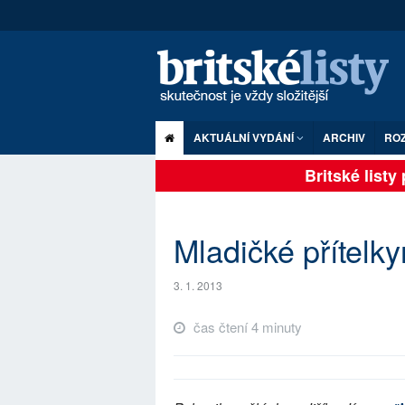
AKTUÁLNÍ VYDÁNÍ
ARCHIV
RO
Britské listy p
Mladičké přítelky
3. 1. 2013
čas čtení 4 minuty