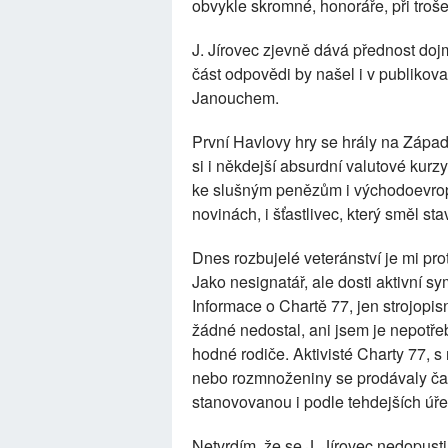
obvykle skromné, honoráře, při troše
J. Jírovec zjevně dává přednost doj
část odpovědi by našel i v publikov
Janouchem.
První Havlovy hry se hrály na Západě
si i někdejší absurdní valutové kurz
ke slušným penězům i východoevrops
novinách, i šťastlivec, který směl st
Dnes rozbujelé veteránství je mi pr
Jako nesignatář, ale dosti aktivní sy
Informace o Chartě 77, jen strojopisn
žádné nedostal, ani jsem je nepotře
hodné rodiče. Aktivisté Charty 77, s 
nebo rozmnoženiny se prodávaly čast
stanovovanou i podle tehdejších úřed
Netvrdím, že se J. Jírovec nedopusti