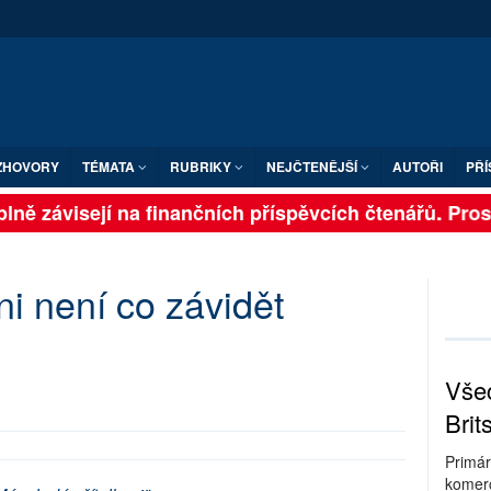
ZHOVORY
TÉMATA
RUBRIKY
NEJČTENĚJŠÍ
AUTOŘI
PŘÍ
lně závisejí na finančních příspěvcích čtenářů. Prosím
ni není co závidět
Všec
Brit
Primár
komerc