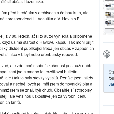
 štěstí občas i tuzemské.
mům před hledáním v archivech a četbou knih, ale
ané korespondenci L. Vaculíka a V. Havla s F.
 již v 60. letech, ať si to autor vyhledá a připomene
y, když už má starost o Havlovu kapsu. Tak mohl přijít
ký disident publikující třeba jen občas v západních
avět silnice v Libyi nebo orenburský ropovod.
otivné, ale zde mně osobní zkušenost poslouží dobře.
mpatizant jsem mnoho let rozšiřoval bulletin
St
ě, ale i tak to byly stovky výtisků. Peníze jsem nikdy
for
boval a nechtěl bych je; měl jsem domovnický plat a
Ja
nimiž jsem se znal, byli chudí. Obsáhlejší strojopisy
ěji, ale většinou úzkostlivě jen za výrobní cenu,
ních tarifů.
l také postřehů inspirativních. Netvrdím, že v odkazu