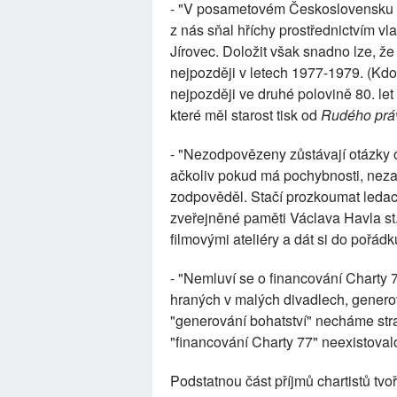
- "V posametovém Československu v
z nás sňal hříchy prostřednictvím vla
Jírovec. Doložit však snadno lze, že
nejpozději v letech 1977-1979. (Kdo
nejpozději ve druhé polovině 80. let
které měl starost tisk od
Rudého prá
- "Nezodpovězeny zůstávají otázky o 
ačkoliv pokud má pochybnosti, nezabe
zodpověděl. Stačí prozkoumat ledac
zveřejněné paměti Václava Havla st.
filmovými ateliéry a dát si do pořá
- "Nemluví se o financování Charty 7
hraných v malých divadlech, generov
"generování bohatství" necháme stran
"financování Charty 77" neexistoval
Podstatnou část příjmů chartistů tv