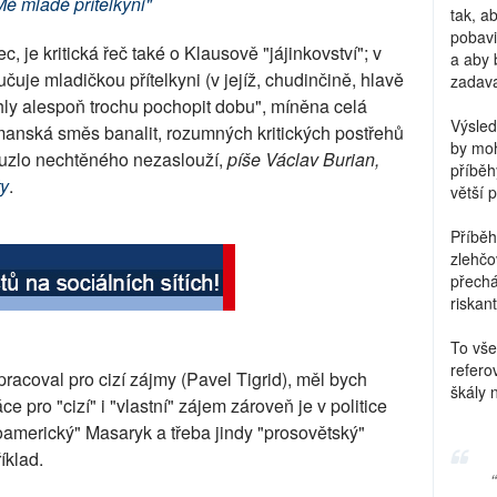
Mé mladé přítelkyni"
tak, a
pobavi
c, je kritická řeč také o Klausově "jájinkovství"; v
a aby 
učuje mladičkou přítelkyni (v jejíž, chudinčině, hlavě
zadava
ohly alespoň trochu pochopit dobu", míněna celá
Výsled
afomanská směs banalit, rozumných kritických postřehů
by moh
kouzlo nechtěného nezaslouží,
píše Václav Burian,
příběh
ty
.
větší 
Příběh
zlehčo
přechá
riskant
To vše
refero
pracoval pro cizí zájmy (Pavel Tigrid), měl bych
škály 
e pro "cizí" i "vlastní" zájem zároveň je v politice
americký" Masaryk a třeba jindy "prosovětský"
íklad.