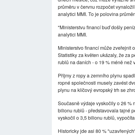
průměru v červnu rozpočet vynaložil 
analytici MMI. To je polovina průměr
"Ministerstvu financí buď došly pení
analytici MMI.
Ministerstvo financí může zveřejnit o
Statistiky za květen ukázaly, že za 
rublů na daních - o 19 % méně než 
Příjmy z ropy a zemního plynu spadly
ropné společnosti musely zavést dvou
plynu na klíčový evropský trh se zhr
Současně výdaje vyskočily o 26 % na 
bilionu rublů - představovala tajné
vyskočil o 3,5 bilionu rublů, vypočíta
Historicky jde asi 80 % "uzavřených