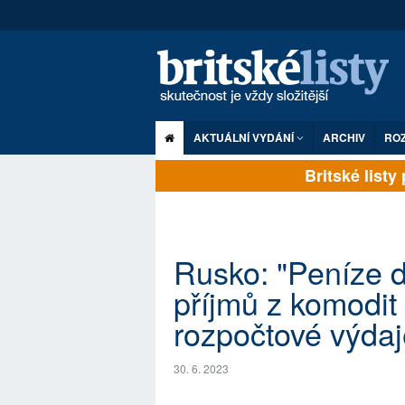
AKTUÁLNÍ VYDÁNÍ
ARCHIV
RO
Britské listy p
Rusko: "Peníze d
příjmů z komodit
rozpočtové výdaj
30. 6. 2023