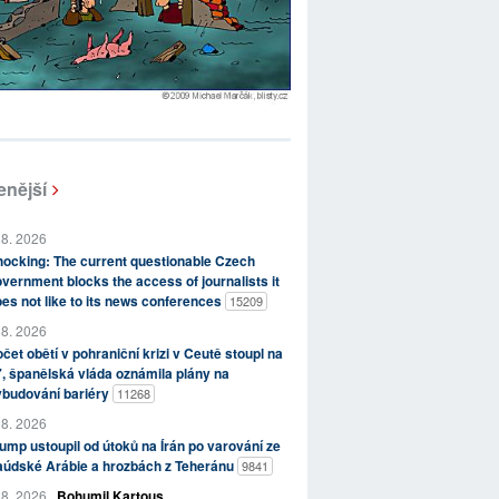
enější
 8. 2026
ocking: The current questionable Czech
vernment blocks the access of journalists it
es not like to its news conferences
15209
 8. 2026
čet obětí v pohraniční krizi v Ceutě stoupl na
, španělská vláda oznámila plány na
ybudování bariéry
11268
 8. 2026
ump ustoupil od útoků na Írán po varování ze
aúdské Arábie a hrozbách z Teheránu
9841
 8. 2026
Bohumil Kartous