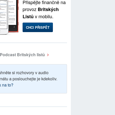
Přispějte finančně na
provoz
Britských
v mobilu.
Listů
CHCI PŘISPĚT
Podcast Britských listů
áhněte si rozhovory v audio
mátu a poslouchejte je kdekoliv.
k na to?