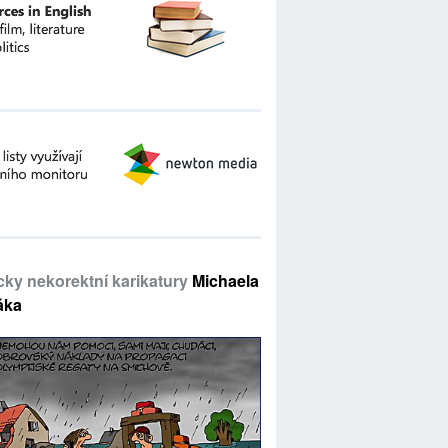
icky nekorektní karikatury
Michaela
áka