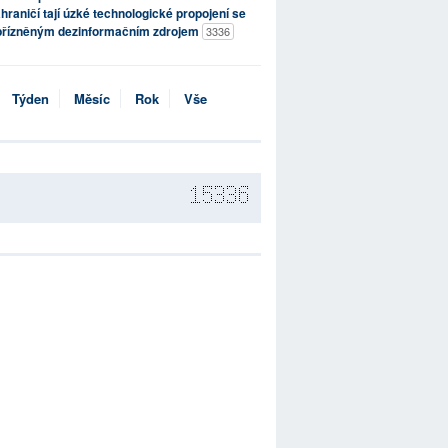
hraničí tají úzké technologické propojení se
přízněným dezinformačním zdrojem
3336
Týden
Měsíc
Rok
Vše
15336