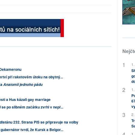
Nejčt
1.
a Dekameronu
Sh
go
rtví při raketovém útoku na obytný...
do
za
Anatomii jednoho pádu
1.
Po
ti a Hus kázali gay marriage
67
v
se po slibném začátku zvrhl v nepř...
i
2.
Tr
istánu 232. Strana PiS se připravuje na volby
S
ubernátor tvrdí, že Kursk a Belgor...
1.