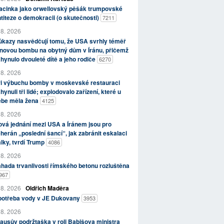
acinka jako orwellovský pěšák trumpovské
titeze o demokracii (o skutečnosti)
7211
 8. 2026
kazy nasvědčují tomu, že USA svrhly téměř
novou bombu na obytný dům v Íránu, přičemž
hynulo dvouleté dítě a jeho rodiče
6270
 8. 2026
ři výbuchu bomby v moskevské restauraci
hynuli tři lidé; explodovalo zařízení, které u
ebe měla žena
4125
 8. 2026
vá jednání mezi USA a Íránem jsou pro
herán „poslední šancí“, jak zabránit eskalaci
lky, tvrdí Trump
4086
 8. 2026
hada trvanlivosti římského betonu rozluštěna
967
 8. 2026
Oldřich Maděra
potřeba vody v JE Dukovany
3953
 8. 2026
ausův podržtaška v roli Babišova ministra