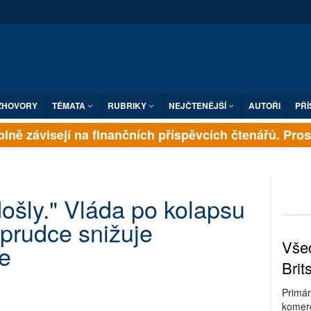
ZHOVORY
TÉMATA
RUBRIKY
NEJČTENĚJŠÍ
AUTOŘI
PŘÍ
lně závisejí na finančních příspěvcích čtenářů. Prosím
ošly." Vláda po kolapsu
 prudce snižuje
Všec
e
Brit
Primár
komerc