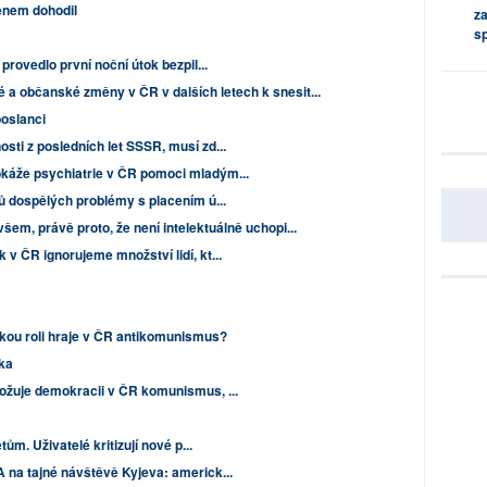
enem dohodil
za
s
rovedlo první noční útok bezpil...
ké a občanské změny v ČR v dalších letech k snesit...
poslanci
sti z posledních let SSSR, musí zd...
okáže psychiatrie v ČR pomoci mladým...
nů dospělých problémy s placením ú...
všem, právě proto, že není intelektuálně uchopi...
 v ČR ignorujeme množství lidí, kt...
akou roli hraje v ČR antikomunismus?
ika
rožuje demokracii v ČR komunismus, ...
tům. Uživatelé kritizují nové p...
 na tajné návštěvě Kyjeva: americk...