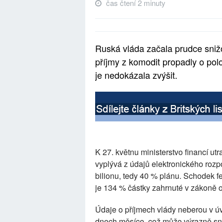
čas čtení 2 minuty
Ruská vláda začala prudce snižo
příjmy z komodit propadly o po
je nedokázala zvýšit.
K 27. květnu ministerstvo financí utr
vyplývá z údajů elektronického rozp
bilionu, tedy 40 % plánu. Schodek fe
je 134 % částky zahrnuté v zákoně o
Údaje o příjmech vlády neberou v ú
dnech měsíce, což může výrazně sníž