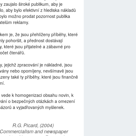
by zaujalo široké publikum, aby je
lo, aby bylo efektivní z hlediska nákladů
bylo možno prodat pozornost publika
telům reklamy.
kem je, že jsou přehlíženy příběhy, které
ly pohoršit, a přednost dostávají
y, které jsou přijatelné a zábavné pro
počet čtenářů.
y, jejichž zpracování je nákladné, jsou
vány nebo opomíjeny, nevšímavě jsou
zeny také ty příběhy, které jsou finančně
ní.
 vede k homogenizaci obsahu novin, k
vání o bezpečných otázkách a omezení
názorů a vyjadřovaných myšlenek.
R.G. Picard, (2004)
“Commercialism and newspaper