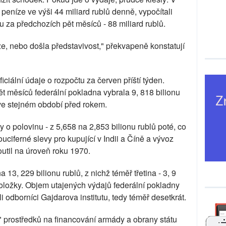
peníze ve výši 44 miliard rublů denně, vypočítali
u za předchozích pět měsíců - 88 miliard rublů.
ze, nebo došla představivost," překvapeně konstatují
ficiální údaje o rozpočtu za červen příští týden.
pět měsíců federální pokladna vybrala 9, 818 bilionu
ve stejném období před rokem.
 o polovinu - z 5,658 na 2,853 bilionu rublů poté, co
ciferné slevy pro kupující v Indii a Číně a vývoz
outil na úroveň roku 1970.
13, 229 bilionu rublů, z nichž téměř třetina - 3, 9
 položky. Objem utajených výdajů federální pokladny
li odborníci Gajdarova institutu, tedy téměř desetkrát.
" prostředků na financování armády a obrany státu