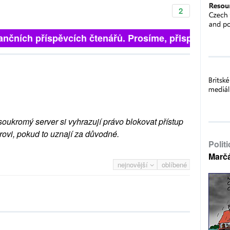
2
finančních příspěvcích čtenářů. Prosíme, přispějte. ➥
soukromý server si vyhrazují právo blokovat přístup
rovi, pokud to uznají za důvodné.
Polit
Marč
nejnovější
oblíbené