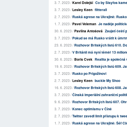
3. 7. 2023 /
Karel Dolejší
Co by Sisyfos kam
3. 7. 2023 /
Lesley Keen
flitterall
2. 7. 2023 /
Ruská agrese na Ukrajině: Rusko p
1. 7. 2023 /
Pavel Veleman
Je naděje politic
30. 6. 2023 /
Pavlína Antošová
Zaujatí čeští 
3. 7. 2023 /
Pokud se má Rusko vrátit k úmrtno
23. 6. 2023 /
Rozhovor Britských listů 610. D
2. 7. 2023 /
V Británii má nyní téměř 13 milio
30. 6. 2023 /
Boris Cvek
Realita je společná 
19. 6. 2023 /
Rozhovor Britských listů 609. Jak
3. 7. 2023 /
Rusko po Prigožinovi
2. 7. 2023 /
Lesley Keen
buckle My Shoo
16. 6. 2023 /
Rozhovor Britských listů 608. J
3. 7. 2023 /
Čínská imperiální zahraniční polit
9. 6. 2023 /
Rozhovor Britských listů 607. Oh
3. 7. 2023 /
Konec optimismu v Číně
2. 7. 2023 /
Twitter zavedl limit přístupu k twee
1. 7. 2023 /
Ruská agrese na Ukrajině: Šéf CIA