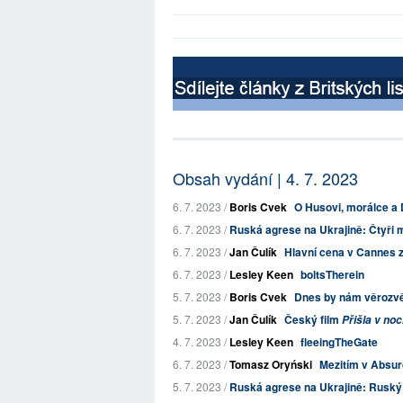
Obsah vydání | 4. 7. 2023
6. 7. 2023 /
Boris Cvek
O Husovi, morálce 
6. 7. 2023 /
Ruská agrese na Ukrajině: Čtyři m
6. 7. 2023 /
Jan Čulík
Hlavní cena v Cannes 
6. 7. 2023 /
Lesley Keen
boltsTherein
5. 7. 2023 /
Boris Cvek
Dnes by nám věrozvěs
5. 7. 2023 /
Jan Čulík
Český film
Přišla v noc
4. 7. 2023 /
Lesley Keen
fleeingTheGate
6. 7. 2023 /
Tomasz Oryński
Mezitím v Absurd
5. 7. 2023 /
Ruská agrese na Ukrajině: Ruský g