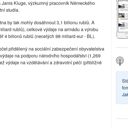
ná Janis Kluge, výzkumný pracovník Německého
ní studia.
na by tak mohly dosáhnout 3,1 bilionu rublů. A
iliard rublů), celkové výdaje na armádu a výrobu
 4 bilionů rublů (necelých 98 miliard eur - BL).
počet přidělený na sociální zabezpečení obyvatelstva
něž výdaje na podporu národního hospodářství (1,269
než výdaje na vzdělávání a zdravotní péči (přibližně
St
for
Ja