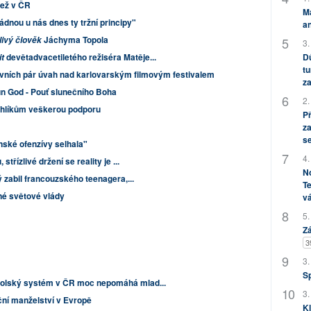
než v ČR
M
ládnou u nás dnes ty tržní principy"
an
Jáchyma Topola
livý člověk
3.
Dů
devětadvacetiletého režiséra Matěje...
t
tu
vních pár úvah nad karlovarským filmovým festivalem
za
un God - Pouť slunečního Boha
2.
rchlíkům veškerou podporu
P
za
s
nské ofenzívy selhala"
4.
třízlivé držení se reality je ...
No
ý zabil francouzského teenagera,...
Te
jné světové vlády
vá
5.
Zá
3
3.
S
Školský systém v ČR moc nepomáhá mlad...
3.
ční manželství v Evropě
Kl