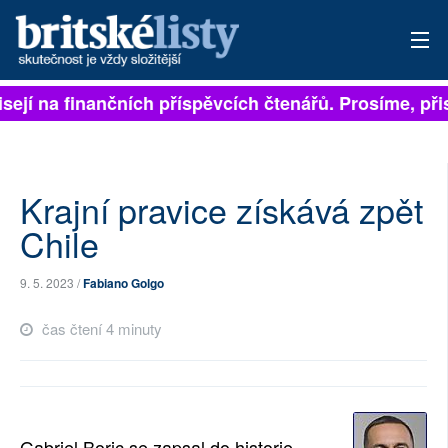
sejí na finančních příspěvcích čtenářů. Prosíme, přis
PŘIHLÁSIT
AKTUÁLNÍ VYDÁNÍ
ARCHIV
Krajní pravice získává zpět
Chile
ROZHOVORY
9. 5. 2023 /
Fabiano Golgo
TÉMATA
čas čtení 4 minuty
NEJČTENĚJŠÍ ZA 7 DNÍ
AUTOŘI
PŘÍSPĚVKY NA PROVOZ
Gabriel Boric se zapsal do historie,