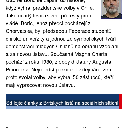
když vyhrál prezidentské volby v Chile.
SOCIÁLNÍ SÍTĚ
Jako mladý levičák vedl protesty proti
RUBRIKY
vládě. Boric, jehož předci pocházejí z
Chorvatska, byl předsedou Federace studentů
PLNÁ VERZE STRÁNEK
chilské univerzity a jednou ze symbolických tváří
demonstrací mladých Chilanů na obranu vzdělání
a za novou ústavu. Současná Magna Charta
pochází z roku 1980, z doby diktatury Augusta
Pinocheta. Nejmladší prezident v dějinách země
proto svolal volby, aby vybral 50 zástupců, kteří
mají vypracovat novou ústavu.