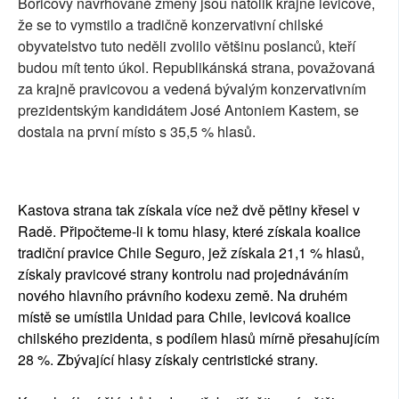
Boricovy navrhované změny jsou natolik krajně levicové,
že se to vymstilo a tradičně konzervativní chilské
obyvatelstvo tuto neděli zvolilo většinu poslanců, kteří
budou mít tento úkol. Republikánská strana, považovaná
za krajně pravicovou a vedená bývalým konzervativním
prezidentským kandidátem José Antoniem Kastem, se
dostala na první místo s 35,5 % hlasů.
Kastova strana tak získala více než dvě pětiny křesel v
Radě. Připočteme-li k tomu hlasy, které získala koalice
tradiční pravice Chile Seguro, jež získala 21,1 % hlasů,
získaly pravicové strany kontrolu nad projednáváním
nového hlavního právního kodexu země. Na druhém
místě se umístila Unidad para Chile, levicová koalice
chilského prezidenta, s podílem hlasů mírně přesahujícím
28 %. Zbývající hlasy získaly centristické strany.