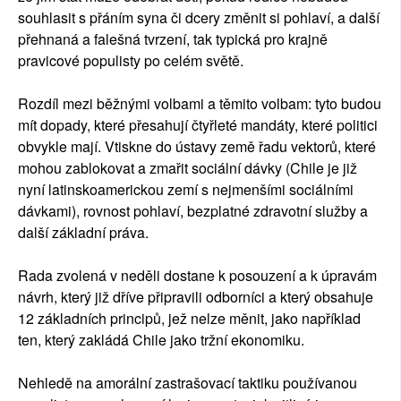
souhlasit s přáním syna či dcery změnit si pohlaví, a další
přehnaná a falešná tvrzení, tak typická pro krajně
pravicové populisty po celém světě.
Rozdíl mezi běžnými volbami a těmito volbam: tyto budou
mít dopady, které přesahují čtyřleté mandáty, které politici
obvykle mají. Vtiskne do ústavy země řadu vektorů, které
mohou zablokovat a zmařit sociální dávky (Chile je již
nyní latinskoamerickou zemí s nejmenšími sociálními
dávkami), rovnost pohlaví, bezplatné zdravotní služby a
další základní práva.
Rada zvolená v neděli dostane k posouzení a k úpravám
návrh, který již dříve připravili odborníci a který obsahuje
12 základních principů, jež nelze měnit, jako například
ten, který zakládá Chile jako tržní ekonomiku.
Nehledě na amorální zastrašovací taktiku používanou