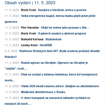
Obsah vydání | 11. 5. 2023
11. 5. 2023 /
Boris Cvek
Stanjura a Havlíček, levice a pravice
11. 5. 2023 /
Velká energetická loupež, kterou budou platit ještě příští
generace
11. 5. 2023 /
Petr Haraším
Vždyť se máme jako prasata v žitě…
11. 5. 2023 /
Boris Cvek
O platech soudců a daňové progresi
11. 5. 2023 /
Bohumil Kartous
Služebníček
11. 5. 2023 /
Lesley Keen
theoREM
4. 5. 2023 /
Rozhovor Britských listů 597. Bude zrušeno pražské divadlo
Rokoko?
11. 5. 2023 /
Ruská agrese na Ukrajině: Operace na Ukrajině je
"složitá", tvrdí ...
11. 5. 2023 /
Fiala se schází s italskou fašistkou, která šíří konspirační
teorie...
11. 5. 2023 /
Vláda ODS škodí vašemu zdraví. Zabijete se alkoholismem
11. 5. 2023 /
Maďarské dezinformace v Rusku
11. 5. 2023 /
V rámci kampaně za stanovení základní rychlosti ve
městech 30 km/h ...