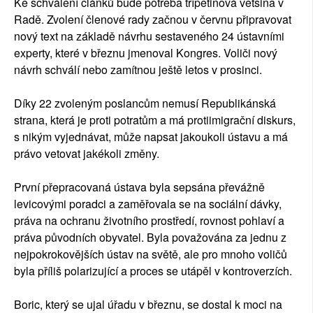
Ke schválení článků bude potřeba třípětinová většina v
Radě. Zvolení členové rady začnou v červnu připravovat
nový text na základě návrhu sestaveného 24 ústavními
experty, které v březnu jmenoval Kongres. Voliči nový
návrh schválí nebo zamítnou ještě letos v prosinci.
Díky 22 zvoleným poslancům nemusí Republikánská
strana, která je proti potratům a má protiimigrační diskurs,
s nikým vyjednávat, může napsat jakoukoli ústavu a má
právo vetovat jakékoli změny.
První přepracovaná ústava byla sepsána převážně
levicovými poradci a zaměřovala se na sociální dávky,
práva na ochranu životního prostředí, rovnost pohlaví a
práva původních obyvatel. Byla považována za jednu z
nejpokrokovějších ústav na světě, ale pro mnoho voličů
byla příliš polarizující a proces se utápěl v kontroverzích.
Boric, který se ujal úřadu v březnu, se dostal k moci na