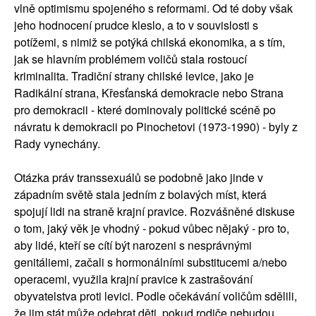
vlně optimismu spojeného s reformami. Od té doby však
jeho hodnocení prudce kleslo, a to v souvislosti s
potížemi, s nimiž se potýká chilská ekonomika, a s tím,
jak se hlavním problémem voličů stala rostoucí
kriminalita. Tradiční strany chilské levice, jako je
Radikální strana, Křesťanská demokracie nebo Strana
pro demokracii - které dominovaly politické scéně po
návratu k demokracii po Pinochetovi (1973-1990) - byly z
Rady vynechány.
Otázka práv transsexuálů se podobně jako jinde v
západním světě stala jedním z bolavých míst, která
spojují lidi na straně krajní pravice. Rozvášněné diskuse
o tom, jaký věk je vhodný - pokud vůbec nějaký - pro to,
aby lidé, kteří se cítí být narozeni s nesprávnými
genitáliemi, začali s hormonálními substitucemi a/nebo
operacemi, využila krajní pravice k zastrašování
obyvatelstva proti levici. Podle očekávání voličům sdělili,
že jim stát může odebrat děti, pokud rodiče nebudou