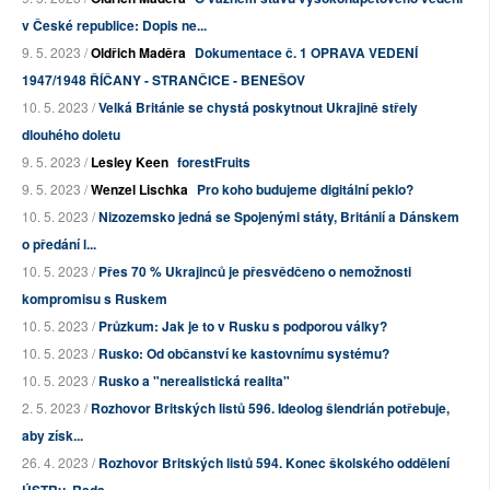
v České republice: Dopis ne...
9. 5. 2023 /
Oldřich Maděra
Dokumentace č. 1 OPRAVA VEDENÍ
1947/1948 ŘÍČANY - STRANČICE - BENEŠOV
10. 5. 2023 /
Velká Británie se chystá poskytnout Ukrajině střely
dlouhého doletu
9. 5. 2023 /
Lesley Keen
forestFruits
9. 5. 2023 /
Wenzel Lischka
Pro koho budujeme digitální peklo?
10. 5. 2023 /
Nizozemsko jedná se Spojenými státy, Británií a Dánskem
o předání l...
10. 5. 2023 /
Přes 70 % Ukrajinců je přesvědčeno o nemožnosti
kompromisu s Ruskem
10. 5. 2023 /
Průzkum: Jak je to v Rusku s podporou války?
10. 5. 2023 /
Rusko: Od občanství ke kastovnímu systému?
10. 5. 2023 /
Rusko a "nerealistická realita"
2. 5. 2023 /
Rozhovor Britských listů 596. Ideolog šlendrián potřebuje,
aby získ...
26. 4. 2023 /
Rozhovor Britských listů 594. Konec školského oddělení