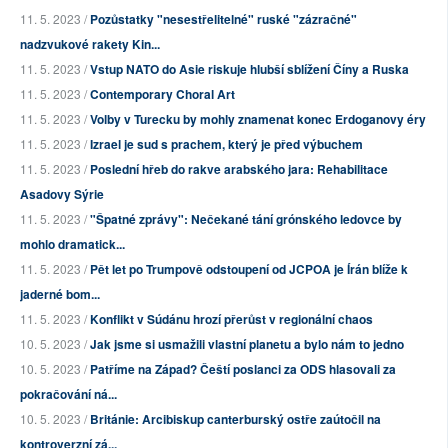
11. 5. 2023 /
Pozůstatky "nesestřelitelné" ruské "zázračné"
nadzvukové rakety Kin...
11. 5. 2023 /
Vstup NATO do Asie riskuje hlubší sblížení Číny a Ruska
11. 5. 2023 /
Contemporary Choral Art
11. 5. 2023 /
Volby v Turecku by mohly znamenat konec Erdoganovy éry
11. 5. 2023 /
Izrael je sud s prachem, který je před výbuchem
11. 5. 2023 /
Poslední hřeb do rakve arabského jara: Rehabilitace
Asadovy Sýrie
11. 5. 2023 /
"Špatné zprávy": Nečekané tání grónského ledovce by
mohlo dramatick...
11. 5. 2023 /
Pět let po Trumpově odstoupení od JCPOA je Írán blíže k
jaderné bom...
11. 5. 2023 /
Konflikt v Súdánu hrozí přerůst v regionální chaos
10. 5. 2023 /
Jak jsme si usmažili vlastní planetu a bylo nám to jedno
10. 5. 2023 /
Patříme na Západ? Čeští poslanci za ODS hlasovali za
pokračování ná...
10. 5. 2023 /
Británie: Arcibiskup canterburský ostře zaútočil na
kontroverzní zá...