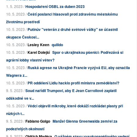
1. 5. 2023 /
Hospodaření OSBL za duben 2023
10. 5. 2023 /
Čeští poslanci hlasovali proti zdravému městskému
životnímu prostředí
10. 5. 2023 /
Putinův "veterán z druhé světové války" se účastnil
okupace Českosl...
10. 5. 2023 /
Lesley Keen
quiildo
10. 5. 2023 /
Karel Dolejší
Spor o ukrajinskou pšenici: Podřezává si
agrární lobby vlastní větev?
10. 5. 2023 /
Ruská agrese na Ukrajině Francie vyzývá EU, aby označila
Wagnera z...
10. 5. 2023 /
PR oddělení Lidlu hacklo profil ministra zemědělství?
9. 5. 2023 /
Soud nařídil Trumpovi, aby E Jean Carrollové zaplatil
odškodné ve v...
10. 5. 2023 /
Vědci objevili mikroby, které dokáží rozkládat plasty při
nízkých t...
9. 5. 2023 /
Fabiano Golgo
Manžel Glenna Greenwalda zemřel za
podezřelých okolností
9. 5. 2023 /
Oldřich Maděra
O vážném stavu vysokonapěťového vedení