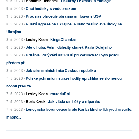
9. 5. 2023 /
Bohumír Tichánek
Tiskárny Lexmark a ekologie
9. 5. 2023 /
Chci hodinky s vodotryskem
9. 5. 2023 /
Proč nás ohrožuje obranná smlouva s USA
8. 5. 2023 /
Ruská agrese na Ukrajině: Rusko zesílilo své útoky na
Ukrajinu
8. 5. 2023 /
Lesley Keen
KingsChamber
8. 5. 2023 /
Jde o hubu. Velmi důležitý článek Karla Dolejšího
8. 5. 2023 /
Británie: Zatýkání aktivistů při korunovaci bylo policií
předem při...
8. 5. 2023 /
Jak šílení ministři ničí Českou republiku
7. 5. 2023 /
Polské pohraniční stráže hodily uprchlíka se zlomenou
nohou přes ze...
7. 5. 2023 /
Lesley Keen
routeduRoi
7. 5. 2023 /
Boris Cvek
Jak vláda umí léky a tripartitu
7. 5. 2023 /
Londýnská korunovace krále Karla: Mnoho lidí proti ní zuřilo,
mnoho...