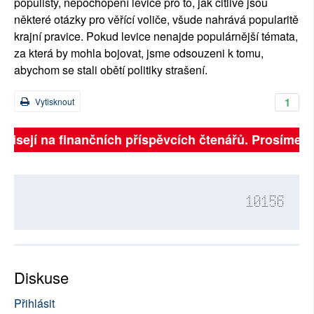
populisty, nepochopení levice pro to, jak citlivé jsou
některé otázky pro věřící voliče, všude nahrává popularitě
krajní pravice. Pokud levice nenajde populárnější témata,
za která by mohla bojovat, jsme odsouzeni k tomu,
abychom se stali obětí politiky strašení.
1
Vytisknout
ávisejí na finančních příspěvcích čtenářů. Prosíme, př
10156
Diskuse
Přihlásit