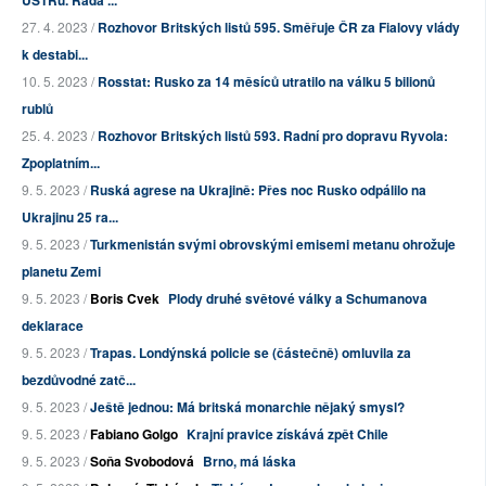
ÚSTRu. Rada ...
27. 4. 2023 /
Rozhovor Britských listů 595. Směřuje ČR za Fialovy vlády
k destabi...
10. 5. 2023 /
Rosstat: Rusko za 14 měsíců utratilo na válku 5 bilionů
rublů
25. 4. 2023 /
Rozhovor Britských listů 593. Radní pro dopravu Ryvola:
Zpoplatním...
9. 5. 2023 /
Ruská agrese na Ukrajině: Přes noc Rusko odpálilo na
Ukrajinu 25 ra...
9. 5. 2023 /
Turkmenistán svými obrovskými emisemi metanu ohrožuje
planetu Zemi
9. 5. 2023 /
Boris Cvek
Plody druhé světové války a Schumanova
deklarace
9. 5. 2023 /
Trapas. Londýnská policie se (částečně) omluvila za
bezdůvodné zatč...
9. 5. 2023 /
Ještě jednou: Má britská monarchie nějaký smysl?
9. 5. 2023 /
Fabiano Golgo
Krajní pravice získává zpět Chile
9. 5. 2023 /
Soňa Svobodová
Brno, má láska