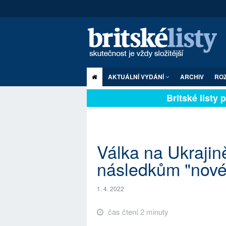
AKTUÁLNÍ VYDÁNÍ
ARCHIV
RO
Britské listy pl
Válka na Ukrajin
následkům "nové 
1. 4. 2022
čas čtení 2 minuty