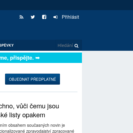
Přihlásit
SPĚVKY
, přispějte. ➥
OBJEDNAT PŘEDPLATNÉ
hno, vůči čemu jsou
ské listy opakem
ním obsahem současných novin je
ionalizované zpravodajství zpracované