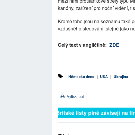
mezi nimi protitankové střely typu 
kanóny, zařízení pro noční vidění, ti
Kromě toho jsou na seznamu také po
vzdušného sledování, stejně jako n
Celý text v angličtině:
ZDE
Německo dnes
|
USA
|
Ukrajina
Vytisknout
Britské listy plně závisejí na f