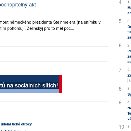
1.
pochopitelný akt
M
an
3.
rijmout německého prezidenta Steinmeiera (na snímku v
Dů
ím pohoršují. Zelinskyj pro to měl poc...
tu
za
2.
P
za
s
5.
Zá
3
3.
S
4.
No
Te
vá
 udělat tiché otroky
3.