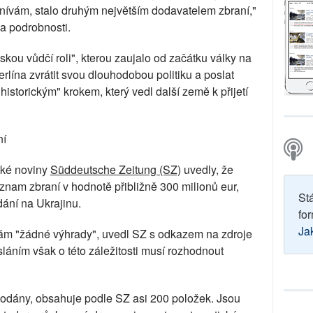
ívám, stalo druhým největším dodavatelem zbraní,"
a podrobnosti.
kou vůdčí roli", kterou zaujalo od začátku války na
erlína zvrátit svou dlouhodobou politiku a poslat
storickým" krokem, který vedl další země k přijetí
ní
cké noviny
Süddeutsche Zeitung (SZ)
uvedly, že
znam zbraní v hodnotě přibližně 300 milionů eur,
St
dání na Ukrajinu.
for
Ja
m "žádné výhrady", uvedl SZ s odkazem na zdroje
sláním však o této záležitosti musí rozhodnout
dodány, obsahuje podle SZ asi 200 položek. Jsou