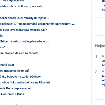
h dětí jejich jména
Kl
za
ělají mladí proti tomu, že čeští...
s
 bezpečnosti OSN. Vraždy ukrajinsk...
distánu 212. Polsko pomáhá ukrajinským uprchlíkům, v...
ční soustava elektrické energie OK?
lu
ůběhem svého covidu, přestože je p...
Nejsd
nou?
ké hranice daleko za západě
6.
Ja
jinské Buči
ře
izel, Rusko se nezmění
6.
NA
dávky bojových vozidel pěchoty
ob
ohou říci o ruské taktice na Ukrajině
v
ěstě Buča nepřekvapují
ch Hostomel a Buča