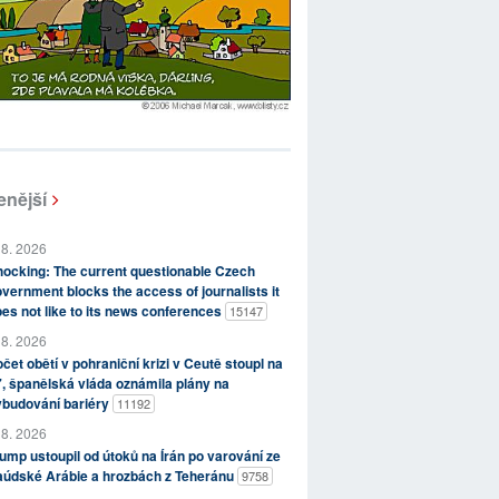
enější
 8. 2026
ocking: The current questionable Czech
vernment blocks the access of journalists it
es not like to its news conferences
15147
 8. 2026
čet obětí v pohraniční krizi v Ceutě stoupl na
, španělská vláda oznámila plány na
ybudování bariéry
11192
 8. 2026
ump ustoupil od útoků na Írán po varování ze
aúdské Arábie a hrozbách z Teheránu
9758