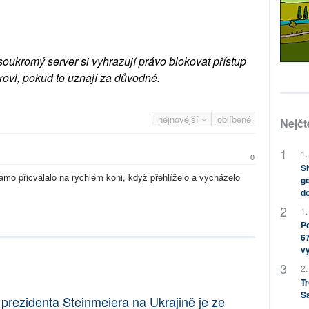
soukromý server si vyhrazují právo blokovat přístup
rovi, pokud to uznají za důvodné.
nejnovější
oblíbené
Nejčt
1.
0
Sh
mo přicválalo na rychlém koni, když přehlíželo a vycházelo
go
do
1.
Po
67
v
2.
Tr
S
rezidenta Steinmeiera na Ukrajině je ze