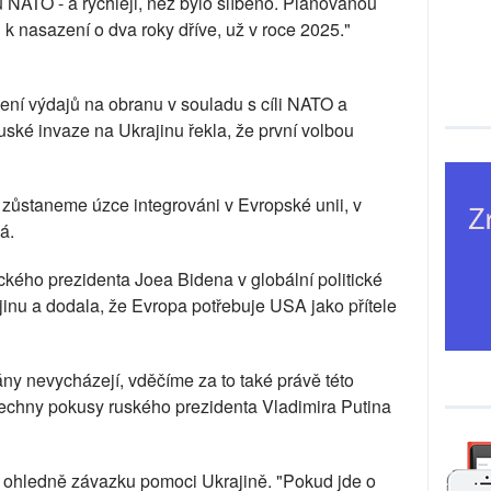
NATO - a rychleji, než bylo slíbeno. Plánovanou
k nasazení o dva roky dříve, už v roce 2025."
ní výdajů na obranu v souladu s cíli NATO a
uské invaze na Ukrajinu řekla, že první volbou
y zůstaneme úzce integrováni v Evropské unii, v
á.
kého prezidenta Joea Bidena v globální politické
jinu a dodala, že Evropa potřebuje USA jako přítele
ány nevycházejí, vděčíme za to také právě této
všechny pokusy ruského prezidenta Vladimira Putina
u ohledně závazku pomoci Ukrajině. "Pokud jde o