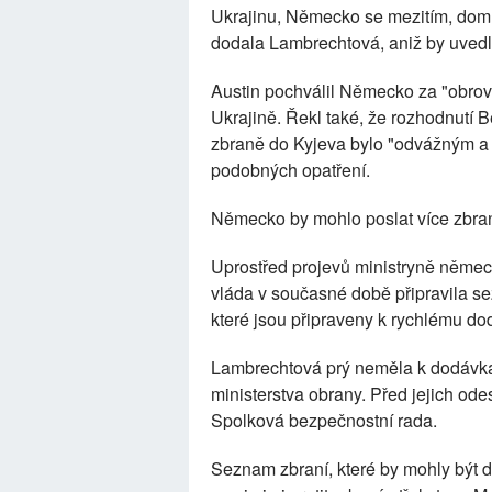
Ukrajinu, Německo se mezitím, domn
dodala Lambrechtová, aniž by uvedl
Austin pochválil Německo za "obrovs
Ukrajině. Řekl také, že rozhodnutí B
zbraně do Kyjeva bylo "odvážným a hi
podobných opatření.
Německo by mohlo poslat více zbra
Uprostřed projevů ministryně něme
vláda v současné době připravila se
které jsou připraveny k rychlému do
Lambrechtová prý neměla k dodávká
ministerstva obrany. Před jejich ode
Spolková bezpečnostní rada.
Seznam zbraní, které by mohly být 