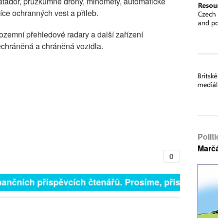
Matador, průzkumné drony, minomety, automatické
síce ochranných vest a přileb.
zemní přehledové radary a další zařízení
echráněná a chráněná vozidla.
Polit
Marč
0
inančních příspěvcích čtenářů. Prosíme, přispějte. ➥