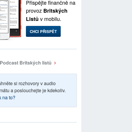
Přispějte finančně na
provoz
Britských
v mobilu.
Listů
CHCI PŘISPĚT
Podcast Britských listů
áhněte si rozhovory v audio
mátu a poslouchejte je kdekoliv.
k na to?