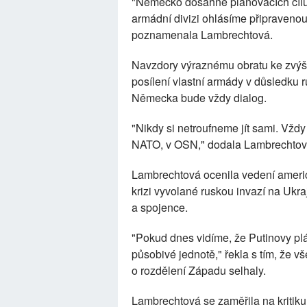
"Německo dosáhne plánovacích cílů 
armádní divizi ohlásíme připravenou 
poznamenala Lambrechtová.
Navzdory výraznému obratu ke zvýše
posílení vlastní armády v důsledku r
Německa bude vždy dialog.
"Nikdy si netroufneme jít sami. Vžd
NATO, v OSN," dodala Lambrechtov
Lambrechtová ocenila vedení americ
krizi vyvolané ruskou invazí na Ukra
a spojence.
"Pokud dnes vidíme, že Putinovy ​​pl
působivé jednotě," řekla s tím, že 
o rozdělení Západu selhaly.
Lambrechtová se zaměřila na kritik