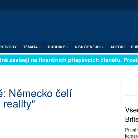
ZHOVORY
TÉMATA
RUBRIKY
NEJČTENĚJŠÍ
AUTOŘI
PŘÍ
ně závisejí na finančních příspěvcích čtenářů. Prosíme
ě: Německo čelí
reality"
Všec
Brit
Primár
komerc