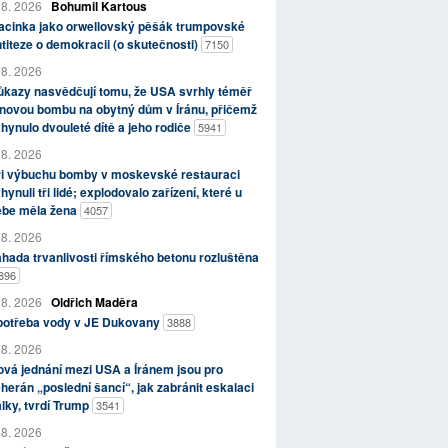
 8. 2026
Bohumil Kartous
acinka jako orwellovský pěšák trumpovské
titeze o demokracii (o skutečnosti)
7150
 8. 2026
kazy nasvědčují tomu, že USA svrhly téměř
novou bombu na obytný dům v Íránu, přičemž
hynulo dvouleté dítě a jeho rodiče
5941
 8. 2026
ři výbuchu bomby v moskevské restauraci
hynuli tři lidé; explodovalo zařízení, které u
ebe měla žena
4057
 8. 2026
hada trvanlivosti římského betonu rozluštěna
896
 8. 2026
Oldřich Maděra
potřeba vody v JE Dukovany
3888
 8. 2026
vá jednání mezi USA a Íránem jsou pro
herán „poslední šancí“, jak zabránit eskalaci
lky, tvrdí Trump
3541
 8. 2026