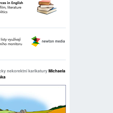
icky nekorektní karikatury
Michaela
áka