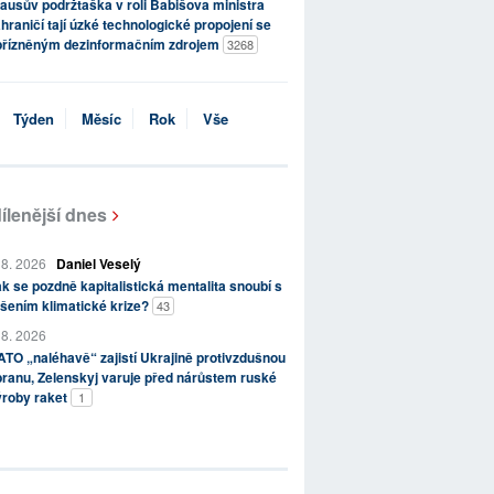
ausův podržtaška v roli Babišova ministra
hraničí tají úzké technologické propojení se
přízněným dezinformačním zdrojem
3268
Týden
Měsíc
Rok
Vše
ílenější dnes
 8. 2026
Daniel Veselý
k se pozdně kapitalistická mentalita snoubí s
šením klimatické krize?
43
 8. 2026
TO „naléhavě“ zajistí Ukrajině protivzdušnou
ranu, Zelenskyj varuje před nárůstem ruské
ýroby raket
1