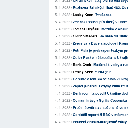
5. 4. 2022 /
Ukrajinské matky píší na těla svýc
5. 4. 2022 /
Rozhovor Britských listů 482. Co ud
5. 4. 2022 /
Lesley Keen
7th Sense
5. 4. 2022 /
Zelenskij vystoupí v úterý v Radě
5. 4. 2022 /
Tomasz Oryński
Mezitím v Absur
5. 4. 2022 /
Oldřich Maděra
Je naše distribu
5. 4. 2022 /
Zvěrstva v Buče a apologeti Krem
5. 4. 2022 /
Petr Fiala je překvapen těžkým pr
5. 4. 2022 /
Co by Rusko mělo udělat s Ukraji
4. 4. 2022 /
Boris Cvek
Maďarské volby a rus
4. 4. 2022 /
Lesley Keen
turnAgain
4. 4. 2022 /
Co víme o tom, co se stalo v ukra
4. 4. 2022 /
Západ je naivní: I kdyby Putin zm
4. 4. 2022 /
Berlín odmítá povolit Ukrajině do
4. 4. 2022 /
Co nám hrůzy v Sýrii a Čečensku m
4. 4. 2022 /
Proč mě zvěrstva spáchaná ve m
4. 4. 2022 /
Co viděli reportéři BBC v měste
4. 4. 2022 /
Poučení z rusko-ukrajinské války