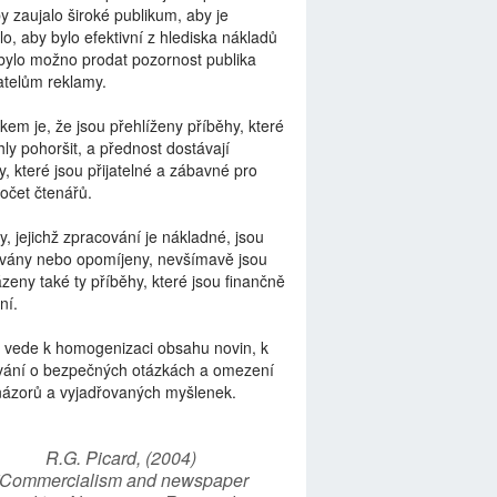
by zaujalo široké publikum, aby je
lo, aby bylo efektivní z hlediska nákladů
bylo možno prodat pozornost publika
telům reklamy.
kem je, že jsou přehlíženy příběhy, které
ly pohoršit, a přednost dostávají
y, které jsou přijatelné a zábavné pro
počet čtenářů.
y, jejichž zpracování je nákladné, jsou
vány nebo opomíjeny, nevšímavě jsou
zeny také ty příběhy, které jsou finančně
ní.
 vede k homogenizaci obsahu novin, k
vání o bezpečných otázkách a omezení
názorů a vyjadřovaných myšlenek.
R.G. Picard, (2004)
“Commercialism and newspaper