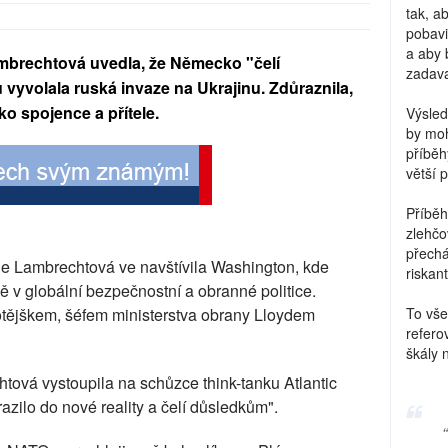
tak, a
pobavi
a aby 
ambrechtová uvedla, že Německo "čelí
zadava
 vyvolala ruská invaze na Ukrajinu. Zdůraznila,
o spojence a přítele.
Výsled
by moh
příběh
větší 
Příběh
zlehčo
přechá
e Lambrechtová ve navštívila Washington, kde
riskant
ě v globální bezpečnostní a obranné politice.
tějškem, šéfem ministerstva obrany Lloydem
To vše
refero
škály 
ová vystoupila na schůzce think-tanku Atlantic
azilo do nové reality a čelí důsledkům".