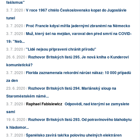
fašismus"
3. 7. 2020 /
V roce 1967 chtělo Československo kopat do Jugoslávie
tunel
3. 7. 2020 /
Proč Francie kdysi mířila jadernými zbraněmi na Německo
3. 7. 2020 /
Muž, který šel na mejdan, varoval den před smrtí na COVID-
19: "Neb...
3. 7. 2020 /
"Lidé nejsou připraveni chránit přírodu"
26. 6. 2020 /
Rozhovor Britských listů 295. Je nová kniha o Kunderovi
komunistická?
3. 7. 2020 /
Florida zaznamenala rekordní nárůst nákaz: 10 000 případů
za den
23. 6. 2020 /
Rozhovor Britských listů 294. Mariánský sloup na
Staroměstském námě...
3. 7. 2020 /
Raphael Fabisiewicz
Odpovědi, nad kterými se zamyslete
sami
19. 6. 2020 /
Rozhovor Britských listů 293. Od potravinového blahobytu
k hladomor...
3. 7. 2020 /
Španělsko zavírá takřka polovinu uhelných elektráren