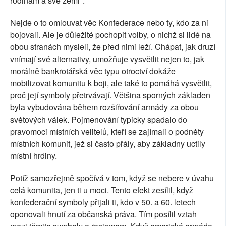
rodinám a své zemi".
Nejde o to omlouvat věc Konfederace nebo ty, kdo za ni
bojovali. Ale je důležité pochopit volby, o nichž si lidé na
obou stranách mysleli, že před nimi leží. Chápat, jak druzí
vnímají své alternativy, umožňuje vysvětlit nejen to, jak
morálně bankrotářská věc typu otroctví dokáže
mobilizovat komunitu k boji, ale také to pomáhá vysvětlit,
proč její symboly přetrvávají. Většina sporných základen
byla vybudována během rozšiřování armády za obou
světových válek. Pojmenování typicky spadalo do
pravomoci místních velitelů, kteří se zajímali o podněty
místních komunit, jež si často přály, aby základny uctily
místní hrdiny.
Potíž samozřejmě spočívá v tom, když se nebere v úvahu
celá komunita, jen ti u moci. Tento efekt zesílil, když
konfederační symboly přijali ti, kdo v 50. a 60. letech
oponovali hnutí za občanská práva. Tím posílil vztah