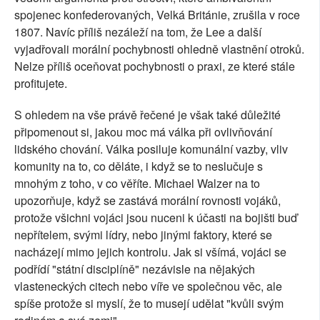
spojenec konfederovaných, Velká Británie, zrušila v roce
1807. Navíc příliš nezáleží na tom, že Lee a další
vyjadřovali morální pochybnosti ohledně vlastnění otroků.
Nelze příliš oceňovat pochybnosti o praxi, ze které stále
profitujete.
S ohledem na vše právě řečené je však také důležité
připomenout si, jakou moc má válka při ovlivňování
lidského chování. Válka posiluje komunální vazby, vliv
komunity na to, co děláte, i když se to neslučuje s
mnohým z toho, v co věříte. Michael Walzer na to
upozorňuje, když se zastává morální rovnosti vojáků,
protože všichni vojáci jsou nuceni k účasti na bojišti buď
nepřítelem, svými lídry, nebo jinými faktory, které se
nacházejí mimo jejich kontrolu. Jak si všímá, vojáci se
podřídí "státní disciplíně" nezávisle na nějakých
vlasteneckých citech nebo víře ve společnou věc, ale
spíše protože si myslí, že to musejí udělat "kvůli svým