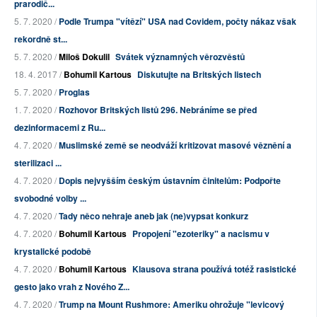
prarodič...
5. 7. 2020 /
Podle Trumpa "vítězí" USA nad Covidem, počty nákaz však
rekordně st...
5. 7. 2020 /
Miloš Dokulil
Svátek významných věrozvěstů
18. 4. 2017 /
Bohumil Kartous
Diskutujte na Britských listech
5. 7. 2020 /
Proglas
1. 7. 2020 /
Rozhovor Britských listů 296. Nebráníme se před
dezinformacemi z Ru...
4. 7. 2020 /
Muslimské země se neodváží kritizovat masové věznění a
sterilizaci ...
4. 7. 2020 /
Dopis nejvyšším českým ústavním činitelům: Podpořte
svobodné volby ...
4. 7. 2020 /
Tady něco nehraje aneb jak (ne)vypsat konkurz
4. 7. 2020 /
Bohumil Kartous
Propojení "ezoteriky" a nacismu v
krystalické podobě
4. 7. 2020 /
Bohumil Kartous
Klausova strana používá totéž rasistické
gesto jako vrah z Nového Z...
4. 7. 2020 /
Trump na Mount Rushmore: Ameriku ohrožuje "levicový