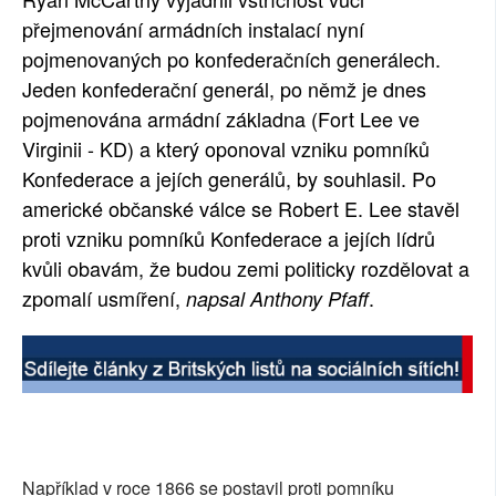
přejmenování armádních instalací nyní
SOCIÁLNÍ SÍTĚ
pojmenovaných po konfederačních generálech.
RUBRIKY
Jeden konfederační generál, po němž je dnes
pojmenována armádní základna (Fort Lee ve
PLNÁ VERZE STRÁNEK
Virginii - KD) a který oponoval vzniku pomníků
Konfederace a jejích generálů, by souhlasil. Po
americké občanské válce se Robert E. Lee stavěl
proti vzniku pomníků Konfederace a jejích lídrů
kvůli obavám, že budou zemi politicky rozdělovat a
zpomalí usmíření,
.
napsal Anthony Pfaff
Například v roce 1866 se postavil proti pomníku