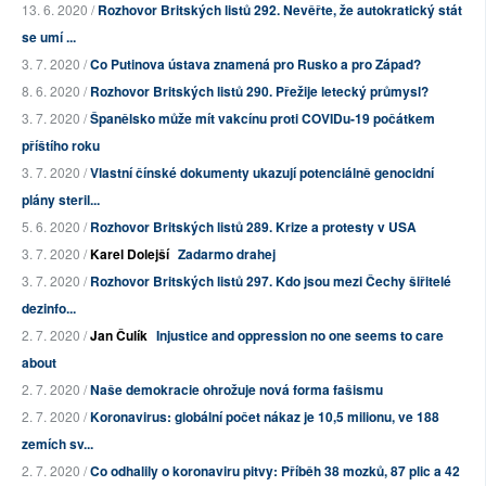
13. 6. 2020 /
Rozhovor Britských listů 292. Nevěřte, že autokratický stát
se umí ...
3. 7. 2020 /
Co Putinova ústava znamená pro Rusko a pro Západ?
8. 6. 2020 /
Rozhovor Britských listů 290. Přežije letecký průmysl?
3. 7. 2020 /
Španělsko může mít vakcínu proti COVIDu-19 počátkem
příštího roku
3. 7. 2020 /
Vlastní čínské dokumenty ukazují potenciálně genocidní
plány steril...
5. 6. 2020 /
Rozhovor Britských listů 289. Krize a protesty v USA
3. 7. 2020 /
Karel Dolejší
Zadarmo drahej
3. 7. 2020 /
Rozhovor Britských listů 297. Kdo jsou mezi Čechy šiřitelé
dezinfo...
2. 7. 2020 /
Jan Čulík
Injustice and oppression no one seems to care
about
2. 7. 2020 /
Naše demokracie ohrožuje nová forma fašismu
2. 7. 2020 /
Koronavirus: globální počet nákaz je 10,5 milionu, ve 188
zemích sv...
2. 7. 2020 /
Co odhalily o koronaviru pitvy: Příběh 38 mozků, 87 plic a 42