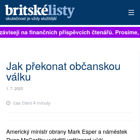
závisejí na finančních příspěvcích čtenářů. Prosíme, p
PŘIHLÁSIT
AKTUÁLNÍ VYDÁNÍ
ARCHIV
Jak překonat občanskou
válku
ROZHOVORY
1. 7. 2020
TÉMATA
čas čtení 4 minuty
NEJČTENĚJŠÍ ZA 7 DNÍ
AUTOŘI
Americký ministr obrany Mark Esper a náměstek
PŘÍSPĚVKY NA PROVOZ
Ryan McCarthy vyjádřili vstřícnost vůči