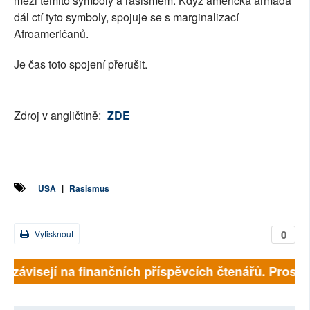
mezi těmito symboly a rasismem. Když americká armáda
dál ctí tyto symboly, spojuje se s marginalizací
Afroameričanů.
Je čas toto spojení přerušit.
Zdroj v angličtině:
ZDE
USA
|
Rasismus
0
Vytisknout
ě závisejí na finančních příspěvcích čtenářů. Prosíme