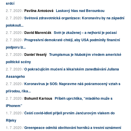
srdcí
2. 7. 2020 /
Pavlína Antošová
Laskavý hlas nad Berounkou
2. 7. 2020 /
Světová zdravotnická organizace: Koronaviru by na západní
polokouli...
2. 7. 2020 /
David Marenčák
Svět je zkaženej – a nejhorší je počasí
2. 7. 2020 /
Progresivní demokraté chtějí, aby USA podmínily finanční
podporu Iz...
2. 7. 2020 /
Daniel Veselý
Trumpismus je hlubokým vředem americké
politické scény
2. 7. 2020 /
O pokračujícím mučení a lékařském zanedbávání Juliana
Assangeho
2. 7. 2020 /
Koronavirus je SOS: Napravme náš pošramocený vztah s
přírodou, říka...
2. 7. 2020 /
Bohumil Kartous
Příběh uprchlíka, “mladého muže s
iPhonem”
1. 7. 2020 /
Čeští covid-idioti přijeli prvním Jančurovým vlakem do
Rijeky
1. 7. 2020 /
Greenpeace odmítá obviňování horníků a trestní oznámení