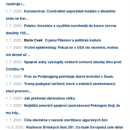
rozšiřuje i...
1. 7. 2020 /
Koronavirus: Covid-idioti uspořádali mejdan u dlouhého
stolu na Kar...
1. 7. 2020 /
Polsko: Investice s využitím eurofondů do konce června
dosáhly 105,...
1. 7. 2020 /
Boris Cvek
O panu Fillonovi a politické kultuře
1. 7. 2020 /
Vrchní epidemiolog: Pokud se v USA nic nezmění, mohou
mít denně až ...
1. 7. 2020 /
Spojené státy vykoupily veškeré světové zásoby léku proti
COVIDu-19
1. 7. 2020 /
Proč se Pchjongjang potřebuje zbavit levičáků v Soulu
1. 7. 2020 /
Trump podepsal nařízení, které u státních zaměstnanců
staví pracovn...
1. 7. 2020 /
Jak překonat občanskou válku
1. 7. 2020 /
Nejbližší američtí spojenci zastrašovaní Pekingem litují, že
mu kdy...
1. 7. 2020 /
Čína obviněna z nucené sterilizace ujgurských žen
12. 6. 2020 /
Rozhovor Britských listů 291. Co bude Evropská unie dělat