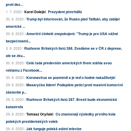
proti dez...
1. 7. 2020 /
Karel Dolejší
Prezydent přetrhdílů
30. 6. 2020 /
Trump byl informován, že Rusko platí Talibán, aby zabíjel
americké ...
30. 6. 2020 /
Američtí činitelé znepokojeni: "Trump je pro USA vážné
bezpečnostní...
3. 6. 2020 /
Rozhovor Britských listů 288. Zvedáme se v ČR z deprese,
ale se zku...
30. 6. 2020 /
Celá řada především amerických firem stáhla svou
reklamu z Facebook...
30. 6. 2020 /
Koronavirus se pozměnil a je teď o hodně nakažlivější
29. 6. 2020 /
Masaryčka lidem! Podepište petici proti masivní komerční
zástavbě p...
29. 5. 2020 /
Rozhovor Britských listů 287. Brexit bude ekonomická
katastrofa
29. 6. 2020 /
Tomasz Oryński
Co znamenají výsledky prvního kola
polských prezidentských voleb
29. 6. 2020 /
Jak funguje polská státní televize