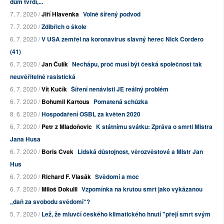
dům tvrdí,...
7. 7. 2020 /
Jiří Hlavenka
Volně šířený podvod
7. 7. 2020 /
Zdibřich o škole
6. 7. 2020 /
V USA zemřel na koronavirus slavný herec Nick Cordero
(41)
6. 7. 2020 /
Jan Čulík
Nechápu, proč musí být česká společnost tak
neuvěřitelně rasistická
6. 7. 2020 /
Vít Kučík
Šíření nenávisti JE reálný problém
6. 7. 2020 /
Bohumil Kartous
Pomatená schůzka
8. 6. 2020 /
Hospodaření OSBL za květen 2020
6. 7. 2020 /
Petr z Mladoňovic
K státnímu svátku: Zpráva o smrti Mistra
Jana Husa
6. 7. 2020 /
Boris Cvek
Lidská důstojnost, věrozvěstové a Mistr Jan
Hus
6. 7. 2020 /
Richard F. Vlasák
Svědomí a moc
6. 7. 2020 /
Miloš Dokulil
Vzpomínka na krutou smrt jako vykázanou
„daň za svobodu svědomí“?
5. 7. 2020 /
Lež, že mluvčí českého klimatického hnutí "přejí smrt svým