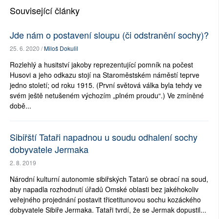
Související články
Jde nám o postavení sloupu (či odstranění sochy)?
25. 6. 2020 /
Miloš Dokulil
Rozlehlý a husitství jakoby reprezentující pomník na počest
Husovi a jeho odkazu stojí na Staroměstském náměstí teprve
jedno století; od roku 1915. (První světová válka byla tehdy ve
svém ještě netušeném výchozím „plném proudu“.) Ve zmíněné
době...
Sibiřští Tataři napadnou u soudu odhalení sochy
dobyvatele Jermaka
2. 8. 2019
Národní kulturní autonomie sibiřských Tatarů se obrací na soud,
aby napadla rozhodnutí úřadů Omské oblasti bez jakéhokoliv
veřejného projednání postavit třicetitunovou sochu kozáckého
dobyvatele Sibiře Jermaka. Tataři tvrdí, že se Jermak dopustil...