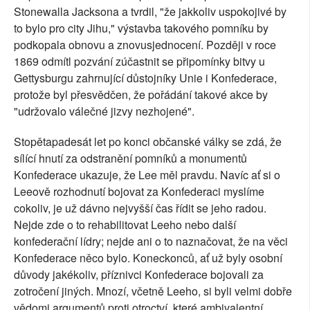
Stonewalla Jacksona a tvrdil, "že jakkoliv uspokojivé by
to bylo pro city Jihu," výstavba takového pomníku by
podkopala obnovu a znovusjednocení. Později v roce
1869 odmítl pozvání zúčastnit se připomínky bitvy u
Gettysburgu zahrnující důstojníky Unie i Konfederace,
protože byl přesvědčen, že pořádání takové akce by
"udržovalo válečné jizvy nezhojené".
Stopětapadesát let po konci občanské války se zdá, že
sílící hnutí za odstranění pomníků a monumentů
Konfederace ukazuje, že Lee měl pravdu. Navíc ať si o
Leeově rozhodnutí bojovat za Konfederaci myslíme
cokoliv, je už dávno nejvyšší čas řídit se jeho radou.
Nejde zde o to rehabilitovat Leeho nebo další
konfederační lídry; nejde ani o to naznačovat, že na věci
Konfederace něco bylo. Koneckonců, ať už byly osobní
důvody jakékoliv, příznivci Konfederace bojovali za
zotročení jiných. Mnozí, včetně Leeho, si byli velmi dobře
vědomi argumentů proti otroctví, které ambivalentní