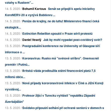
vztahy s Ruskem"...
14. 5. 2020 /
Bohumil Kartous
Senát se připojil k apelu iniciativy
KoroNERV-20 a vyzývá Babišovu ...
14. 5. 2020 /
Peníze do krajiny, ne do luftu! Ministerstvo financí čeká
ekologick...
14. 5. 2020 /
Extinction Rebellion spouští v Praze sérii protestů
14. 5. 2020 /
Daniel Veselý
Jak by mohl vypadat post-covidový svět?
13. 5. 2020 /
Postgraduální konference na University of Glasgow šíří
informace o ...
13. 5. 2020 /
Koronavirus: Rusko má "světové stříbro". Onemocněl
premiér i Putinů...
13. 5. 2020 /
Britská vláda prodloužila státní financování platů 7,5
milionů obča...
13. 5. 2020 /
Nové případy kororonavirové infekce v Číně a Jižní Koreji
vyvolávaj...
13. 5. 2020 /
Profesor žijící v Turecku vyhlásil "republiku Západní
Ázerbájdžán"
13. 5. 2020 /
Švédsko připouští selhání při ochraně seniorů v domech s