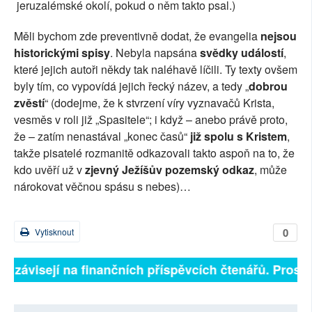
jeruzalémské okolí, pokud o něm takto psal.)
Měli bychom zde preventivně dodat, že evangelia
nejsou
historickými spisy
. Nebyla napsána
svědky událostí
,
které jejich autoři někdy tak naléhavě líčili. Ty texty ovšem
byly tím, co vypovídá jejich řecký název, a tedy „
dobrou
zvěstí
“ (dodejme, že k stvrzení víry vyznavačů Krista,
vesměs v roli již „Spasitele“; i když – anebo právě proto,
že – zatím nenastával „konec časů“
již spolu s Kristem
,
takže pisatelé rozmanitě odkazovali takto aspoň na to, že
kdo uvěří už v
zjevný Ježíšův pozemský odkaz
, může
nárokovat věčnou spásu s nebes)…
0
Vytisknout
ně závisejí na finančních příspěvcích čtenářů. Prosíme