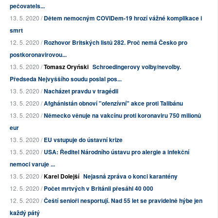
pečovatels...
13. 5. 2020 /
Dětem nemocným COVIDem-19 hrozí vážné komplikace i
smrt
12. 5. 2020 /
Rozhovor Britských listů 282. Proč nemá Česko pro
postkoronavirovou...
13. 5. 2020 /
Tomasz Oryński
Schroedingerovy volby/nevolby.
Předseda Nejvyššího soudu poslal pos...
13. 5. 2020 /
Nacházet pravdu v tragédii
13. 5. 2020 /
Afghánistán obnoví "ofenzívní" akce proti Talibánu
13. 5. 2020 /
Německo věnuje na vakcínu proti koronaviru 750 milionů
eur
13. 5. 2020 /
EU vstupuje do ústavní krize
13. 5. 2020 /
USA: Ředitel Národního ústavu pro alergie a infekční
nemoci varuje ...
13. 5. 2020 /
Karel Dolejší
Nejasná zpráva o konci karantény
12. 5. 2020 /
Počet mrtvých v Británii přesáhl 40 000
12. 5. 2020 /
Čeští senioři nesportují. Nad 55 let se pravidelně hýbe jen
každý pátý