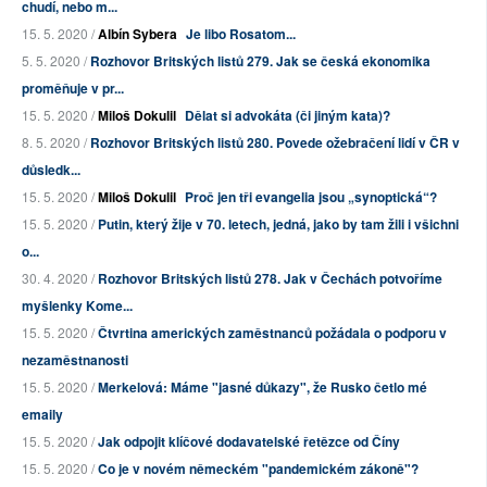
chudí, nebo m...
15. 5. 2020 /
Albín Sybera
Je libo Rosatom...
5. 5. 2020 /
Rozhovor Britských listů 279. Jak se česká ekonomika
proměňuje v pr...
15. 5. 2020 /
Miloš Dokulil
Dělat si advokáta (či jiným kata)?
8. 5. 2020 /
Rozhovor Britských listů 280. Povede ožebračení lidí v ČR v
důsledk...
15. 5. 2020 /
Miloš Dokulil
Proč jen tři evangelia jsou „synoptická“?
15. 5. 2020 /
Putin, který žije v 70. letech, jedná, jako by tam žili i všichni
o...
30. 4. 2020 /
Rozhovor Britských listů 278. Jak v Čechách potvoříme
myšlenky Kome...
15. 5. 2020 /
Čtvrtina amerických zaměstnanců požádala o podporu v
nezaměstnanosti
15. 5. 2020 /
Merkelová: Máme "jasné důkazy", že Rusko četlo mé
emaily
15. 5. 2020 /
Jak odpojit klíčové dodavatelské řetězce od Číny
15. 5. 2020 /
Co je v novém německém "pandemickém zákoně"?