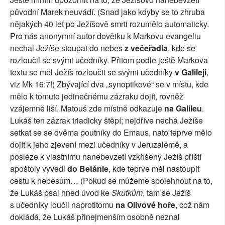
původní Marek neuvádí. (Snad jako kdyby se to zhruba
nějakých 40 let po Ježíšově smrti rozumělo automaticky.
Pro nás anonymní autor dovětku k Markovu evangeliu
nechal Ježíše stoupat do nebes
z večeřadla
, kde se
rozloučil se svými učedníky. Přitom podle ještě Markova
textu se měl Ježíš rozloučit se svými učedníky
v Galileji
,
viz Mk 16:7!) Zbývající dva „synoptikové“ se v místu, kde
mělo k tomuto jedinečnému zázraku dojít, rovněž
vzájemně liší. Matouš zde místně odkazuje
na Galileu
.
Lukáš ten zázrak triadicky štěpí; nejdříve nechá Ježíše
setkat se se dvěma poutníky do Emaus, nato teprve mělo
dojít k jeho zjevení mezi učedníky v Jeruzalémě, a
posléze k vlastnímu nanebevzetí vzkříšený Ježíš příští
apoštoly vyvedl
do Betánie
, kde teprve měl nastoupit
cestu k nebesům… (Pokud se můžeme spolehnout na to,
že Lukáš psal hned úvod ke
Skutkům
, tam se Ježíš
s učedníky loučil naprotitomu
na Olivové hoře
, což nám
dokládá, že Lukáš přinejmenším osobně neznal