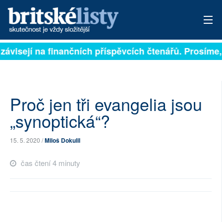
závisejí na finančních příspěvcích čtenářů. Prosíme, p
PŘIHLÁSIT
AKTUÁLNÍ VYDÁNÍ
ARCHIV
Proč jen tři evangelia jsou
„synoptická“?
ROZHOVORY
15. 5. 2020 /
Miloš Dokulil
TÉMATA
čas čtení 4 minuty
NEJČTENĚJŠÍ ZA 7 DNÍ
AUTOŘI
PŘÍSPĚVKY NA PROVOZ