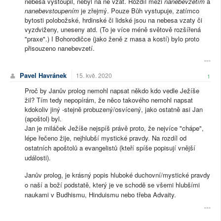
nebesa vystoupil, nebyl na ně vzat. Rozdíl mezi
nanebevzetím
a
nanebevstoupením
je zřejmý. Pouze Bůh vystupuje, zatímco
bytosti polobožské, hrdinské či lidské jsou na nebesa vzaty či
vyzdviženy, uneseny atd. (To je více méně světově rozšířená
"praxe".) I Bohorodičce (jako ženě z masa a kostí) bylo proto
přisouzeno nanebevzetí.
Pavel Havránek
15. kvě. 2020
1
Proč by Janův prolog nemohl napsat někdo kdo vedle Ježíše
žil? Tím tedy nepopírám, že něco takového nemohl napsat
kdokoliv jiný -stejně probuzený/osvícený, jako ostatně asi Jan
(apoštol) byl.
Jan je miláček Ježíše nejspíš právě proto, že nejvíce "chápe",
lépe řečeno žije, nejhlubší mystické pravdy. Na rozdíl od
ostatních apoštolů a evangelistů (kteří spíše popisují vnější
události).
Janův prolog, je krásný popis hluboké duchovní/mystické pravdy
o naší a boží podstatě, který je ve schodě se všemi hlubšími
naukami v Budhismu, Hinduismu nebo třeba Advaity.