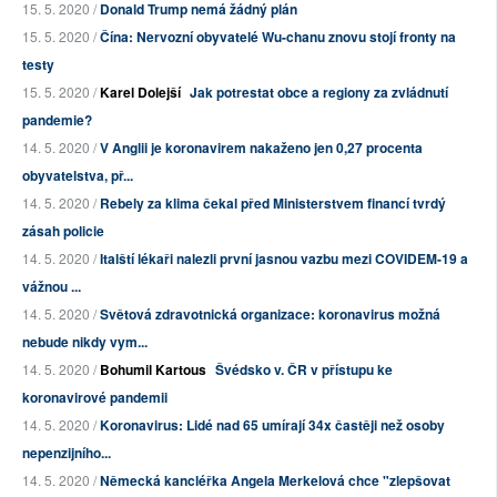
15. 5. 2020 /
Donald Trump nemá žádný plán
15. 5. 2020 /
Čína: Nervozní obyvatelé Wu-chanu znovu stojí fronty na
testy
15. 5. 2020 /
Karel Dolejší
Jak potrestat obce a regiony za zvládnutí
pandemie?
14. 5. 2020 /
V Anglii je koronavirem nakaženo jen 0,27 procenta
obyvatelstva, př...
14. 5. 2020 /
Rebely za klima čekal před Ministerstvem financí tvrdý
zásah policie
14. 5. 2020 /
Italští lékaři nalezli první jasnou vazbu mezi COVIDEM-19 a
vážnou ...
14. 5. 2020 /
Světová zdravotnická organizace: koronavirus možná
nebude nikdy vym...
14. 5. 2020 /
Bohumil Kartous
Švédsko v. ČR v přístupu ke
koronavirové pandemii
14. 5. 2020 /
Koronavirus: Lidé nad 65 umírají 34x častěji než osoby
nepenzijního...
14. 5. 2020 /
Německá kancléřka Angela Merkelová chce "zlepšovat