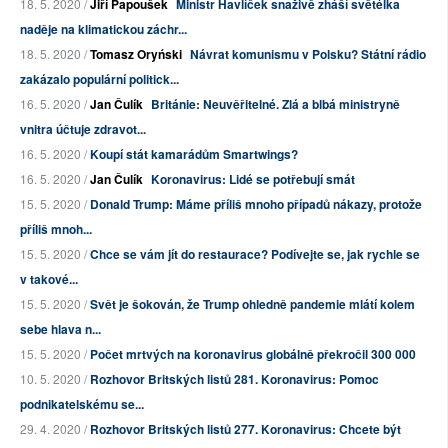
18. 5. 2020 /
Jiří Papoušek
Ministr Havlíček snaživě zháší světélka
naděje na klimatickou záchr...
18. 5. 2020 /
Tomasz Oryński
Návrat komunismu v Polsku? Státní rádio
zakázalo populární politick...
16. 5. 2020 /
Jan Čulík
Británie: Neuvěřitelné. Zlá a blbá ministryně
vnitra účtuje zdravot...
16. 5. 2020 /
Koupí stát kamarádům Smartwings?
16. 5. 2020 /
Jan Čulík
Koronavirus: Lidé se potřebují smát
15. 5. 2020 /
Donald Trump: Máme příliš mnoho případů nákazy, protože
příliš mnoh...
15. 5. 2020 /
Chce se vám jít do restaurace? Podívejte se, jak rychle se
v takové...
15. 5. 2020 /
Svět je šokován, že Trump ohledně pandemie mlátí kolem
sebe hlava n...
15. 5. 2020 /
Počet mrtvých na koronavirus globálně překročil 300 000
10. 5. 2020 /
Rozhovor Britských listů 281. Koronavirus: Pomoc
podnikatelskému se...
29. 4. 2020 /
Rozhovor Britských listů 277. Koronavirus: Chcete být