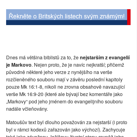
Dnes má většina biblistů za to, že
nejstarším z evangelií
je Markovo
. Nejen proto, že je navíc nejkratší; přičemž
původně některé jeho verze z nynějšího na verše
rozčleněného souboru mají v závěru poslední kapitoly
pouze Mk 16:1-8, nikoli ne zrovna obsahově navazující
verše Mk 16:9-20 (které ale bývají bez komentáře jako
„Markovy“ pod jeho jménem do evangelijního souboru
nadále včleňovány.
Matoušův text byl dlouho považován za nejstarší (i proto
byl v rámci kodexů zařazován jako výchozí). Zachycuje
také jako závažnou Ježíšovu životní etapu rovněž jeho