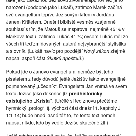
narození (podobně jako Lukáš), zatímco Marek začíná
své evangelium teprve Ježíšovým křtem v Jordánu
Janem Křtitelem. Dnešní biblisté vesměs vzájemně
souhlasí s tím, že Matouš se inspiroval nejméně 45 % v
Markova textu, zatímco Lukáš 41 %; ovšem Lukáš měl ze
všech tří teď zmiňovaných autorů nejvybranější stylistiku
a slovník. (Lukáš navíc pro pozdější
Nový zákon
zřejmě
napsal aspoň část
Skutků apoštolů
.)
Pokud jde o Janovo evangelium, nemůže být jeho
pisatelem z řady důvodů ještě Ježíšův takto evangelijně
pojmenovaný „učedník“. Evangelista Jan vnímá ve svém
textu Ježíše jako dokonce již
předhistoricky
existujícího „Krista“
. (Určitě si teď znovu přečtěme
hymnický „prolog“, tj. výchozí část dnešní 1. kapitoly J
1:1-14; bude hned jasné též to, že tento text nemohl
napsat nikdo, kdo by vedle Ježíše skutečně žil.)
Ještě míním upozornit na to, že Ježíšovo nanebevzetí