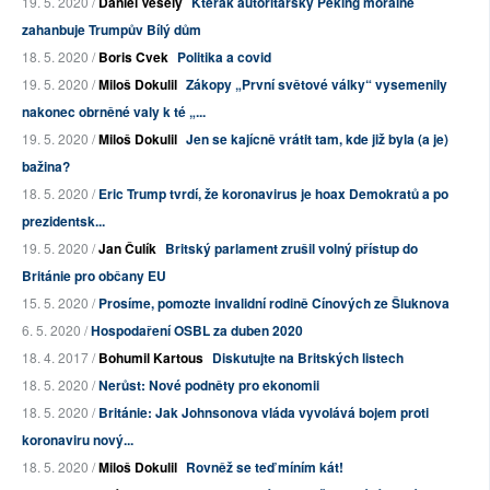
19. 5. 2020 /
Daniel Veselý
Kterak autoritářský Peking morálně
zahanbuje Trumpův Bílý dům
18. 5. 2020 /
Boris Cvek
Politika a covid
19. 5. 2020 /
Miloš Dokulil
Zákopy „První světové války“ vysemenily
nakonec obrněné valy k té „...
19. 5. 2020 /
Miloš Dokulil
Jen se kajícně vrátit tam, kde již byla (a je)
bažina?
18. 5. 2020 /
Eric Trump tvrdí, že koronavirus je hoax Demokratů a po
prezidentsk...
19. 5. 2020 /
Jan Čulík
Britský parlament zrušil volný přístup do
Británie pro občany EU
15. 5. 2020 /
Prosíme, pomozte invalidní rodině Cínových ze Šluknova
6. 5. 2020 /
Hospodaření OSBL za duben 2020
18. 4. 2017 /
Bohumil Kartous
Diskutujte na Britských listech
18. 5. 2020 /
Nerůst: Nové podněty pro ekonomii
18. 5. 2020 /
Británie: Jak Johnsonova vláda vyvolává bojem proti
koronaviru nový...
18. 5. 2020 /
Miloš Dokulil
Rovněž se teď míním kát!