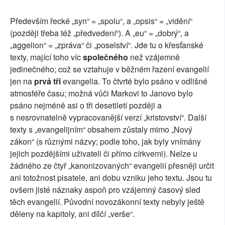
SOCIÁLNÍ SÍTĚ
Především řecké „syn“ = „spolu“, a „opsis“ = „vidění“
(později třeba též „předvedení“). A „eu“ = „dobrý“, a
RUBRIKY
„aggelion“ = „zpráva“ či „poselství“. Jde tu o křesťanské
texty, mající toho víc
společného
než vzájemně
PLNÁ VERZE STRÁNEK
jedinečného; což se vztahuje v běžném řazení evangelií
jen na
prvá tři
evangelia. To čtvrté bylo psáno v odlišné
atmosféře času; možná vůči Markovi to Janovo bylo
psáno nejméně asi o tři desetiletí později a
s nesrovnatelně vypracovanější verzí „kristovství“. Další
texty s „evangelijním“ obsahem zůstaly mimo „Nový
zákon“ (s různými názvy; podle toho, jak byly vnímány
jejich pozdějšími uživateli či přímo církvemi). Nelze u
žádného ze čtyř „kanonizovaných“ evangelií přesněji určit
ani totožnost pisatele, ani dobu vzniku jeho textu. Jsou tu
ovšem jisté náznaky aspoň pro vzájemný časový sled
těch evangelií. Původní novozákonní texty nebyly ještě
děleny na kapitoly, ani dílčí „verše“.