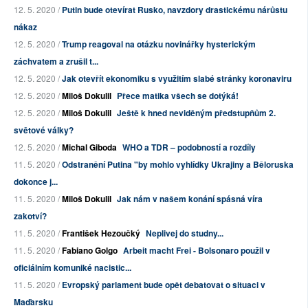
12. 5. 2020 /
Putin bude otevírat Rusko, navzdory drastickému nárůstu
nákaz
12. 5. 2020 /
Trump reagoval na otázku novinářky hysterickým
záchvatem a zrušil t...
12. 5. 2020 /
Jak otevřít ekonomiku s využitím slabé stránky koronaviru
12. 5. 2020 /
Miloš Dokulil
Přece matika všech se dotýká!
12. 5. 2020 /
Miloš Dokulil
Ještě k hned neviděným předstupňům 2.
světové války?
12. 5. 2020 /
Michal Giboda
WHO a TDR – podobností a rozdíly
11. 5. 2020 /
Odstranění Putina "by mohlo vyhlídky Ukrajiny a Běloruska
dokonce j...
11. 5. 2020 /
Miloš Dokulil
Jak nám v našem konání spásná víra
zakotví?
11. 5. 2020 /
František Hezoučký
Neplivej do studny...
11. 5. 2020 /
Fabiano Golgo
Arbeit macht Frei - Bolsonaro použil v
oficiálním komuniké nacistic...
11. 5. 2020 /
Evropský parlament bude opět debatovat o situaci v
Maďarsku