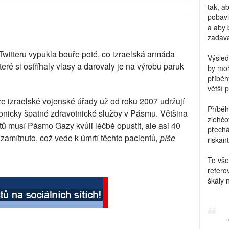
tak, a
pobavi
a aby 
zadava
Twitteru vypukla bouře poté, co izraelská armáda
Výsled
teré si ostříhaly vlasy a darovaly je na výrobu paruk
by moh
příběh
větší 
že izraelské vojenské úřady už od roku 2007 udržují
Příběh
ronicky špatné zdravotnické služby v Pásmu. Většina
zlehčo
ů musí Pásmo Gazy kvůli léčbě opustit, ale asi 40
přechá
 zamítnuto, což vede k úmrtí těchto pacientů
, píše
riskant
To vše
refero
škály 