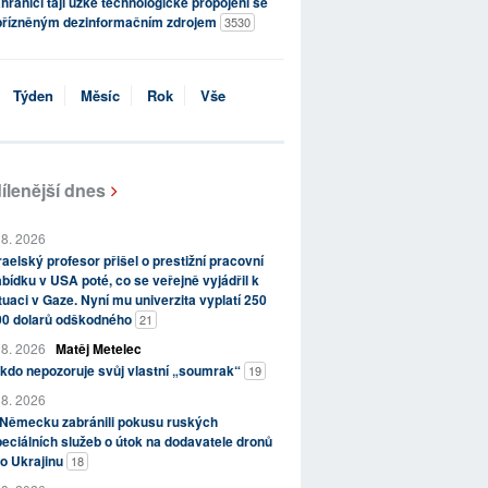
hraničí tají úzké technologické propojení se
přízněným dezinformačním zdrojem
3530
Týden
Měsíc
Rok
Vše
ílenější dnes
 8. 2026
raelský profesor přišel o prestižní pracovní
bídku v USA poté, co se veřejně vyjádřil k
tuaci v Gaze. Nyní mu univerzita vyplatí 250
00 dolarů odškodného
21
 8. 2026
Matěj Metelec
kdo nepozoruje svůj vlastní „soumrak“
19
 8. 2026
 Německu zabránili pokusu ruských
eciálních služeb o útok na dodavatele dronů
o Ukrajinu
18