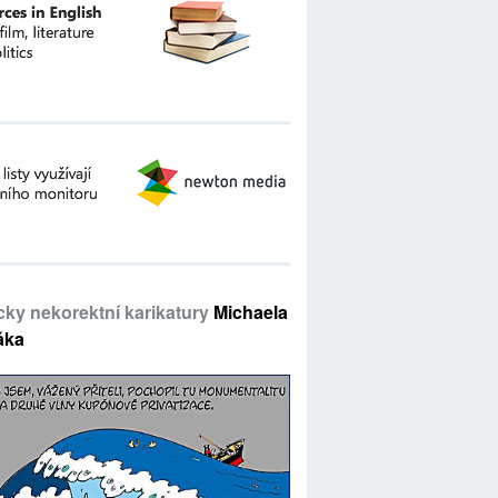
icky nekorektní karikatury
Michaela
áka