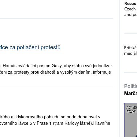
tice za potlačení protestů
utí Hamás ovládající pásmo Gazy, aby stáhlo své jednotky z
zatčeni za protesty proti drahotě a vysokým daním, informuje
Polit
Marč
ckého a lidskoprávního pohledu se bude debatovat v
ovotného lávce 5 v Praze 1 (tram Karlovy lázně).Hlavními