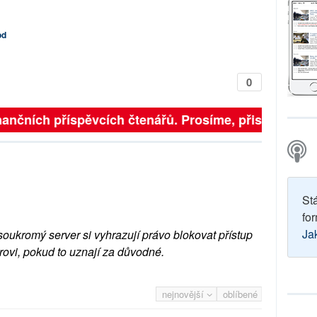
od
0
inančních příspěvcích čtenářů. Prosíme, přispějte. ➥
St
for
Ja
soukromý server si vyhrazují právo blokovat přístup
rovi, pokud to uznají za důvodné.
nejnovější
oblíbené