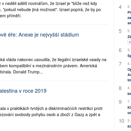
z v neděli sdělil novinářům, že Izrael je "blíže než kdy
2.
, "pokud nebude jiná možnost". Izrael popírá, že by po
P
em příměří.
za
s
5.
ově éře: Anexe je nejvyšší stádium
Zá
4
3.
S
á vláda nakonec usoudila, že ilegální izraelské osady na
4.
bem kompatibilní s mezinárodním právem. Americká
Op
bírala. Donald Trump...
Am
i
4.
alestina v roce 2019
In
7.
Kl
la v praktikách tvrdých a diskriminačních restrikcí proti
od
omezování svobody pohybu osob a zboží z Gazy a zpět a
3.
Kl