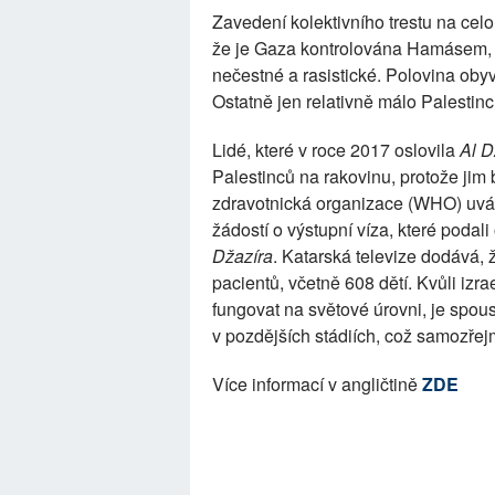
Zavedení kolektivního trestu na cel
že je Gaza kontrolována Hamásem, kt
nečestné a rasistické. Polovina obyv
Ostatně jen relativně málo Palestin
Lidé, které v roce 2017 oslovila
Al D
Palestinců na rakovinu, protože jim
zdravotnická organizace (WHO) uvádí
žádostí o výstupní víza, které podali
Džazíra
. Katarská televize dodává,
pacientů, včetně 608 dětí. Kvůli iz
fungovat na světové úrovni, je spo
v pozdějších stádiích, což samozře
Více informací v angličtině
ZDE