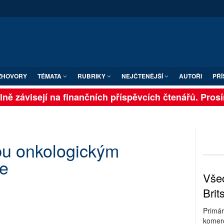
ZHOVORY
TÉMATA
RUBRIKY
NEJČTENĚJŠÍ
AUTOŘI
PŘÍ
ně závisejí na finančních příspěvcích čtenářů. Prosíme
čbu onkologickým
e
Všec
Brit
Primár
komerc