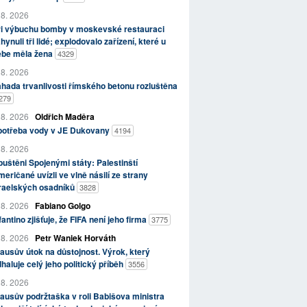
 8. 2026
ři výbuchu bomby v moskevské restauraci
hynuli tři lidé; explodovalo zařízení, které u
ebe měla žena
4329
 8. 2026
hada trvanlivosti římského betonu rozluštěna
279
 8. 2026
Oldřich Maděra
potřeba vody v JE Dukovany
4194
 8. 2026
uštěni Spojenými státy: Palestinští
eričané uvízli ve vlně násilí ze strany
zraelských osadníků
3828
 8. 2026
Fabiano Golgo
fantino zjišťuje, že FIFA není jeho firma
3775
 8. 2026
Petr Waniek Horváth
ausův útok na důstojnost. Výrok, který
haluje celý jeho politický příběh
3556
 8. 2026
ausův podržtaška v roli Babišova ministra