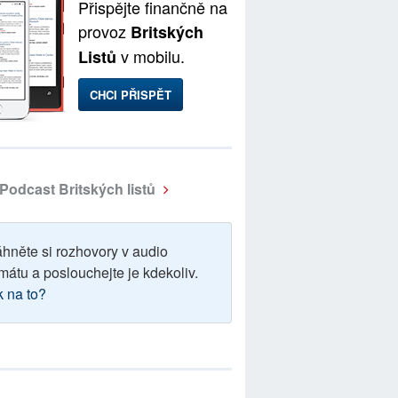
Přispějte finančně na
provoz
Britských
v mobilu.
Listů
CHCI PŘISPĚT
Podcast Britských listů
áhněte si rozhovory v audio
mátu a poslouchejte je kdekoliv.
k na to?