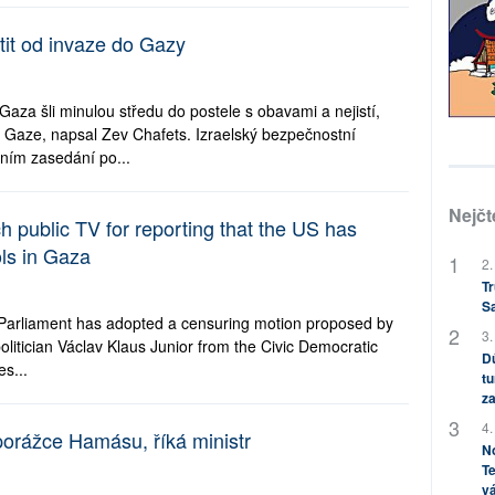
tit od invaze do Gazy
 Gaza šli minulou středu do postele s obavami a nejistí,
v Gaze, napsal Zev Chafets. Izraelský bezpečnostní
ním zasedání po...
Nejčt
 public TV for reporting that the US has
ols in Gaza
2.
Tr
S
Parliament has adopted a censuring motion proposed by
3.
olitician Václav Klaus Junior from the Civic Democratic
Dů
es...
tu
za
4.
k porážce Hamásu, říká ministr
No
Te
vá