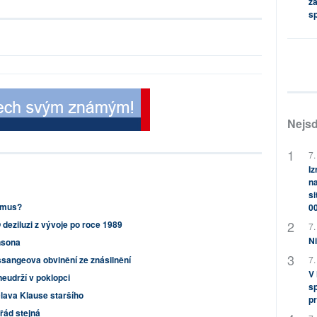
za
s
Nejsd
7.
Iz
na
si
ismus?
0
 deziluzi z vývoje po roce 1989
7.
Ni
hnsona
ssangeova obvinění ze znásilnění
7.
V
neudrží v poklopci
sp
lava Klause staršího
pr
řád stejná