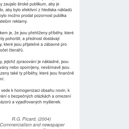
by zaujalo široké publikum, aby je
lo, aby bylo efektivní z hlediska nákladů
bylo možno prodat pozornost publika
telům reklamy.
kem je, že jsou přehlíženy příběhy, které
ly pohoršit, a přednost dostávají
y, které jsou přijatelné a zábavné pro
počet čtenářů.
y, jejichž zpracování je nákladné, jsou
vány nebo opomíjeny, nevšímavě jsou
zeny také ty příběhy, které jsou finančně
ní.
 vede k homogenizaci obsahu novin, k
vání o bezpečných otázkách a omezení
názorů a vyjadřovaných myšlenek.
R.G. Picard, (2004)
“Commercialism and newspaper