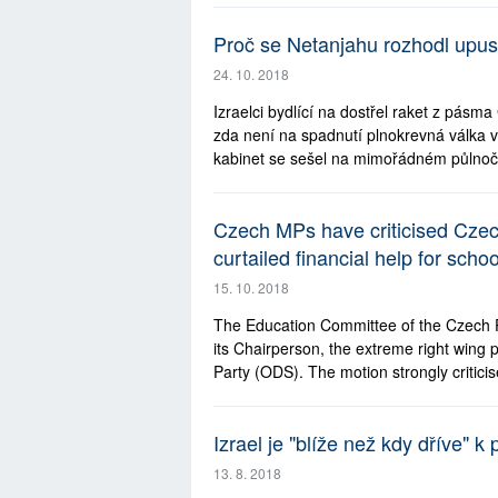
Proč se Netanjahu rozhodl upus
24. 10. 2018
Izraelci bydlící na dostřel raket z pásma
zda není na spadnutí plnokrevná válka 
kabinet se sešel na mimořádném půlnoč
Czech MPs have criticised Czech
curtailed financial help for scho
15. 10. 2018
The Education Committee of the Czech 
its Chairperson, the extreme right wing p
Party (ODS). The motion strongly criticis
Izrael je "blíže než kdy dříve" 
13. 8. 2018