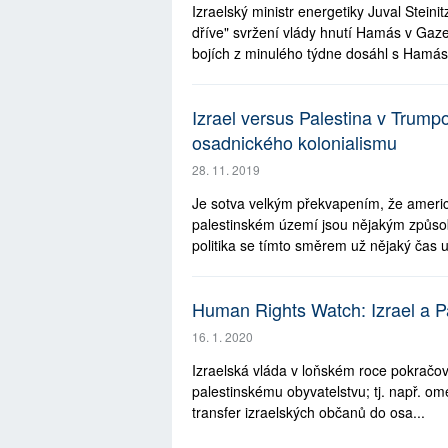
Izraelský ministr energetiky Juval Steinit
dříve" svržení vlády hnutí Hamás v Gaze
bojích z minulého týdne dosáhl s Hamás
Izrael versus Palestina v Trump
osadnického kolonialismu
28. 11. 2019
Je sotva velkým překvapením, že americk
palestinském území jsou nějakým způso
politika se tímto směrem už nějaký čas u
Human Rights Watch: Izrael a P
16. 1. 2020
Izraelská vláda v loňském roce pokračova
palestinskému obyvatelstvu; tj. např. 
transfer izraelských občanů do osa...