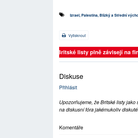
Izrael, Palestina, Blízký a Střední vých
Vytisknout
Britské listy plně závisejí na f
Diskuse
Přihlásit
Upozorňujeme, že Britské listy jako 
na diskusní fóra jakémukoliv diskuté
Komentáře