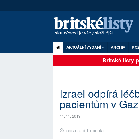
AKTUÁLNÍ VYDÁNÍ
ARCHIV
RO
Britské listy pl
Izrael odpírá lé
pacientům v Gaz
14. 11. 2019
čas čtení 1 minuta