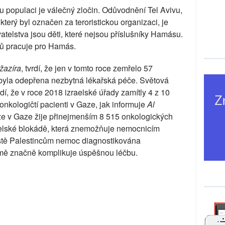
ou populaci je válečný zločin. Odůvodnění Tel Avivu,
erý byl označen za teroristickou organizaci, je
atelstva jsou děti, které nejsou příslušníky Hamásu.
ců pracuje pro Hamás.
žazíra
, tvrdí, že jen v tomto roce zemřelo 57
 byla odepřena nezbytná lékařská péče. Světová
, že v roce 2018 izraelské úřady zamítly 4 z 10
 onkologičtí pacienti v Gaze, jak informuje
Al
 že v Gaze žije přinejmenším 8 515 onkologických
raelské blokádě, která znemožňuje nemocnicím
ustě Palestincům nemoc diagnostikována
jmě značně komplikuje úspěšnou léčbu.