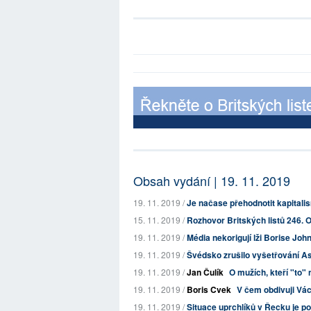
Obsah vydání | 19. 11. 2019
19. 11. 2019 /
Je načase přehodnotit kapital
15. 11. 2019 /
Rozhovor Britských listů 246. O
19. 11. 2019 /
Média nekorigují lži Borise Jo
19. 11. 2019 /
Švédsko zrušilo vyšetřování A
19. 11. 2019 /
Jan Čulík
O mužích, kteří "to" 
19. 11. 2019 /
Boris Cvek
V čem obdivuji Vác
19. 11. 2019 /
Situace uprchlíků v Řecku je po