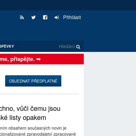
Přihlásit
SPĚVKY
, přispějte. ➥
OBJEDNAT PŘEDPLATNÉ
hno, vůči čemu jsou
ské listy opakem
ním obsahem současných novin je
ionalizované zpravodajství zpracované