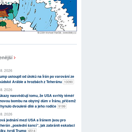
enější
 8. 2026
ump ustoupil od útoků na Írán po varování ze
aúdské Arábie a hrozbách z Teheránu
10090
 8. 2026
kazy nasvědčují tomu, že USA svrhly téměř
novou bombu na obytný dům v Íránu, přičemž
hynulo dvouleté dítě a jeho rodiče
9199
 8. 2026
vá jednání mezi USA a Íránem jsou pro
herán „poslední šancí“, jak zabránit eskalaci
lky, tvrdí Trump
6514