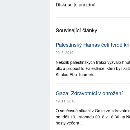
Diskuse je prázdná.
Související články
Palestinský Hamás čelí tvrdé kri
20. 3. 2019
Několik palestinských frakcí vyzvalo hn
ulic a propustilo Palestince, kteří byli 
Khaled Abu Toameh.
Gaza: Zdravotníci v ohrožení
19. 11. 2018
O současné situaci v Gaze ze zdravotni
pondělí 19. listopadu 2018 v 18:30 na N
hosty večera j...