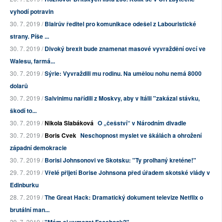
vyhodí potravin
30. 7. 2019 /
Blairův ředitel pro komunikace odešel z Labouristické
strany. Píše ...
30. 7. 2019 /
Divoký brexit bude znamenat masové vyvraždění ovcí ve
Walesu, farmá...
30. 7. 2019 /
Sýrie: Vyvraždili mu rodinu. Na umělou nohu nemá 8000
dolarů
30. 7. 2019 /
Salvinimu nařídili z Moskvy, aby v Itálii "zakázal stávku,
škodí to...
30. 7. 2019 /
Nikola Slabáková
O „češství“ v Národním divadle
30. 7. 2019 /
Boris Cvek
Neschopnost myslet ve škálách a ohrožení
západní demokracie
30. 7. 2019 /
Borisi Johnsonovi ve Skotsku: "Ty prolhaný kreténe!"
29. 7. 2019 /
Vřelé přijetí Borise Johnsona před úřadem skotské vlády v
Edinburku
28. 7. 2019 /
The Great Hack: Dramatický dokument televize Netflix o
brutální man...
29. 7. 2019 /