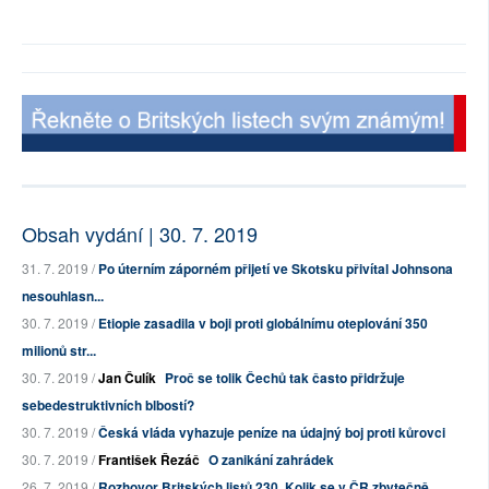
Obsah vydání | 30. 7. 2019
31. 7. 2019 /
Po úterním záporném přijetí ve Skotsku přivítal Johnsona
nesouhlasn...
30. 7. 2019 /
Etiopie zasadila v boji proti globálnímu oteplování 350
milionů str...
30. 7. 2019 /
Jan Čulík
Proč se tolik Čechů tak často přidržuje
sebedestruktivních blbostí?
30. 7. 2019 /
Česká vláda vyhazuje peníze na údajný boj proti kůrovci
30. 7. 2019 /
František Řezáč
O zanikání zahrádek
26. 7. 2019 /
Rozhovor Britských listů 230. Kolik se v ČR zbytečně