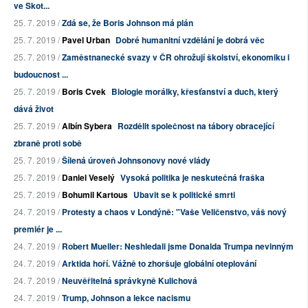
ve Skot...
25. 7. 2019 /
Zdá se, že Boris Johnson má plán
25. 7. 2019 /
Pavel Urban
Dobré humanitní vzdělání je dobrá věc
25. 7. 2019 /
Zaměstnanecké svazy v ČR ohrožují školství, ekonomiku i
budoucnost ...
25. 7. 2019 /
Boris Cvek
Biologie morálky, křesťanství a duch, který
dává život
25. 7. 2019 /
Albín Sybera
Rozdělit společnost na tábory obracející
zbraně proti sobě
25. 7. 2019 /
Šílená úroveň Johnsonovy nové vlády
25. 7. 2019 /
Daniel Veselý
Vysoká politika je neskutečná fraška
25. 7. 2019 /
Bohumil Kartous
Ubavit se k politické smrti
24. 7. 2019 /
Protesty a chaos v Londýně: "Vaše Veličenstvo, váš nový
premiér je ...
24. 7. 2019 /
Robert Mueller: Neshledali jsme Donalda Trumpa nevinným
24. 7. 2019 /
Arktida hoří. Vážně to zhoršuje globální oteplování
24. 7. 2019 /
Neuvěřitelná správkyně Kulichová
24. 7. 2019 /
Trump, Johnson a lekce nacismu