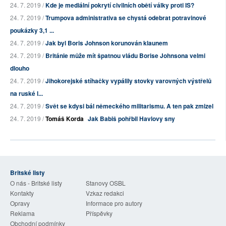
24. 7. 2019 /
Kde je mediální pokrytí civilních obětí války proti IS?
24. 7. 2019 /
Trumpova administrativa se chystá odebrat potravinové
poukázky 3,1 ...
24. 7. 2019 /
Jak byl Boris Johnson korunován klaunem
24. 7. 2019 /
Británie může mít špatnou vládu Borise Johnsona velmi
dlouho
24. 7. 2019 /
Jihokorejské stíhačky vypálily stovky varovných výstřelů
na ruské l...
24. 7. 2019 /
Svět se kdysi bál německého militarismu. A ten pak zmizel
24. 7. 2019 /
Tomáš Korda
Jak Babiš pohřbil Havlovy sny
Britské listy
O nás - Britské listy
Stanovy OSBL
Kontakty
Vzkaz redakci
Opravy
Informace pro autory
Reklama
Příspěvky
Obchodní podmínky