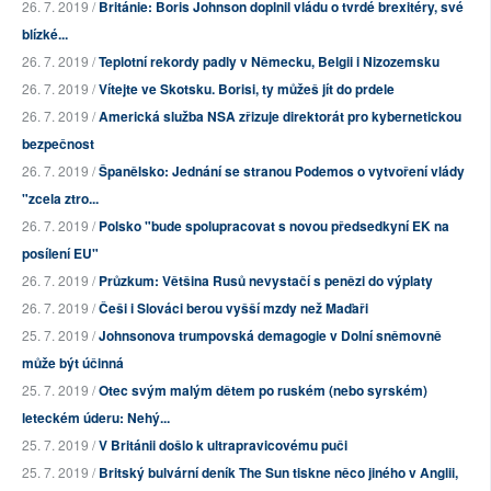
26. 7. 2019 /
Británie: Boris Johnson doplnil vládu o tvrdé brexitéry, své
blízké...
26. 7. 2019 /
Teplotní rekordy padly v Německu, Belgii i Nizozemsku
26. 7. 2019 /
Vítejte ve Skotsku. Borisi, ty můžeš jít do prdele
26. 7. 2019 /
Americká služba NSA zřizuje direktorát pro kybernetickou
bezpečnost
26. 7. 2019 /
Španělsko: Jednání se stranou Podemos o vytvoření vlády
"zcela ztro...
26. 7. 2019 /
Polsko "bude spolupracovat s novou předsedkyní EK na
posílení EU"
26. 7. 2019 /
Průzkum: Většina Rusů nevystačí s penězi do výplaty
26. 7. 2019 /
Češi i Slováci berou vyšší mzdy než Maďaři
25. 7. 2019 /
Johnsonova trumpovská demagogie v Dolní sněmovně
může být účinná
25. 7. 2019 /
Otec svým malým dětem po ruském (nebo syrském)
leteckém úderu: Nehý...
25. 7. 2019 /
V Británii došlo k ultrapravicovému puči
25. 7. 2019 /
Britský bulvární deník The Sun tiskne něco jiného v Anglii,