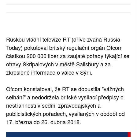
SOCIÁLNÍ SÍTĚ
RUBRIKY
PLNÁ VERZE STRÁNEK
Ruskou vládní televize RT (dříve zvaná Russia
Today) pokutoval britský regulační orgán Ofcom
částkou 200 000 liber za zaujaté pořady týkající se
otravy Skripalových v městě Salisbury a za
zkreslené informace o válce v Sýrii.
Ofcom konstatoval, že RT se dopustila "vážných
selhání" a nedodržela britské vysílací předpisy o
nestrannosti v sedmi zpravodajských a
publicistických pořadech, vysílaných v období od
17. března do 26. dubna 2018.