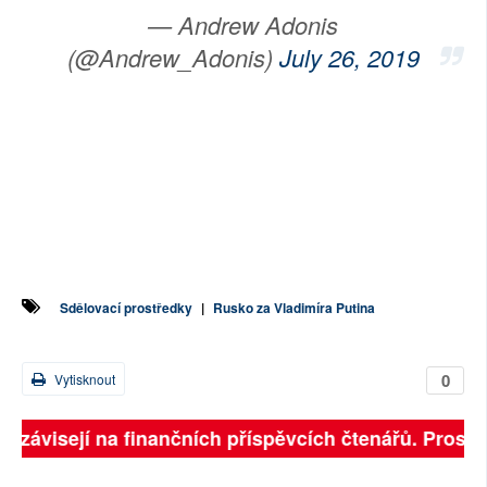
— Andrew Adonis
(@Andrew_Adonis)
July 26, 2019
Sdělovací prostředky
|
Rusko za Vladimíra Putina
0
Vytisknout
ně závisejí na finančních příspěvcích čtenářů. Prosíme