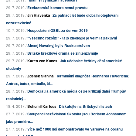
"Mám si vymazat Facebook?"
29. 7. 2019 /
Exekutorská komora nemá pravdu
29. 7. 2019 /
Jiří Hlavenka
Za patnáct let bude globální oteplování
nezastavitelné
10. 7. 2019 /
Hospodaření OSBL za červen 2019
29. 7. 2019 /
"Všechno rozbít!!" - tato ideologie je velmi atraktivní
29. 7. 2019 /
Alexej Navalnyj byl v Rusku otráven
29. 7. 2019 /
Britské brexitové drama se zintenzivňuje
29. 7. 2019 /
Karen von Kunes
Jak učebnice češtiny děsí americké
studenty
29. 7. 2019 /
Zdeněk Slanina
Terminální diagnóza Reinharda Heydricha:
Antrax, botox, embolie, či...
28. 7. 2019 /
Demokrati a americká média ostře kritizují další Trumpův
rasistický...
18. 4. 2017 /
Bohumil Kartous
Diskutujte na Britských listech
27. 7. 2019 /
Stoupenci nezávislosti Skotska jsou Borisem Johnsonem
jako premiére...
27. 7. 2019 /
Více než 1000 lidí demonstrovalo ve Varšavě na obranu