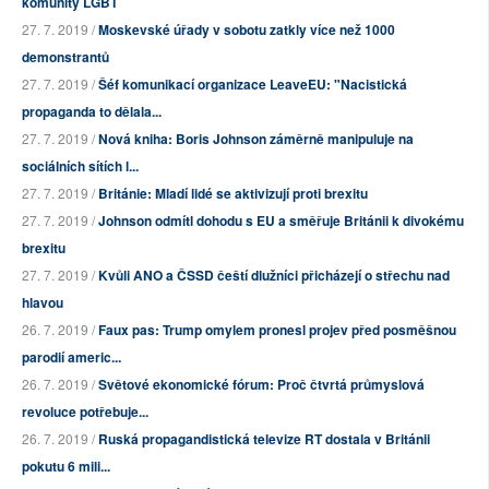
komunity LGBT
27. 7. 2019 /
Moskevské úřady v sobotu zatkly více než 1000
demonstrantů
27. 7. 2019 /
Šéf komunikací organizace LeaveEU: "Nacistická
propaganda to dělala...
27. 7. 2019 /
Nová kniha: Boris Johnson záměrně manipuluje na
sociálních sítích l...
27. 7. 2019 /
Británie: Mladí lidé se aktivizují proti brexitu
27. 7. 2019 /
Johnson odmítl dohodu s EU a směřuje Británii k divokému
brexitu
27. 7. 2019 /
Kvůli ANO a ČSSD čeští dlužníci přicházejí o střechu nad
hlavou
26. 7. 2019 /
Faux pas: Trump omylem pronesl projev před posměšnou
parodií americ...
26. 7. 2019 /
Světové ekonomické fórum: Proč čtvrtá průmyslová
revoluce potřebuje...
26. 7. 2019 /
Ruská propagandistická televize RT dostala v Británii
pokutu 6 mili...