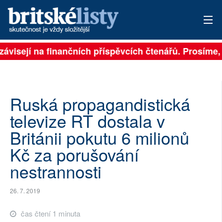
závisejí na finančních příspěvcích čtenářů. Prosíme, p
PŘIHLÁSIT
AKTUÁLNÍ VYDÁNÍ
ARCHIV
Ruská propagandistická
televize RT dostala v
ROZHOVORY
Británii pokutu 6 milionů
TÉMATA
Kč za porušování
nestrannosti
NEJČTENĚJŠÍ ZA 7 DNÍ
AUTOŘI
26. 7. 2019
PŘÍSPĚVKY NA PROVOZ
čas čtení 1 minuta