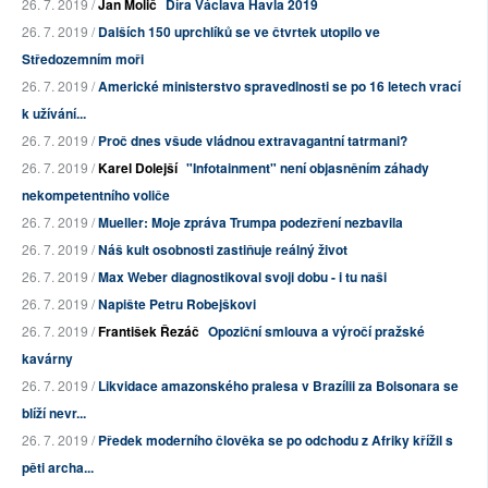
26. 7. 2019 /
Jan Molič
Díra Václava Havla 2019
26. 7. 2019 /
Dalších 150 uprchlíků se ve čtvrtek utopilo ve
Středozemním moři
26. 7. 2019 /
Americké ministerstvo spravedlnosti se po 16 letech vrací
k užívání...
26. 7. 2019 /
Proč dnes všude vládnou extravagantní tatrmani?
26. 7. 2019 /
Karel Dolejší
"Infotainment" není objasněním záhady
nekompetentního voliče
26. 7. 2019 /
Mueller: Moje zpráva Trumpa podezření nezbavila
26. 7. 2019 /
Náš kult osobnosti zastiňuje reálný život
26. 7. 2019 /
Max Weber diagnostikoval svoji dobu - i tu naši
26. 7. 2019 /
Napište Petru Robejškovi
26. 7. 2019 /
František Řezáč
Opoziční smlouva a výročí pražské
kavárny
26. 7. 2019 /
Likvidace amazonského pralesa v Brazílii za Bolsonara se
blíží nevr...
26. 7. 2019 /
Předek moderního člověka se po odchodu z Afriky křížil s
pěti archa...