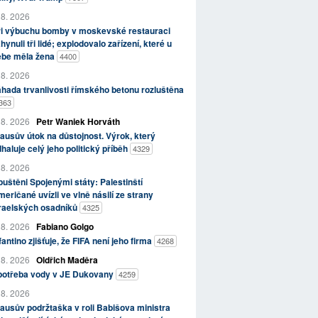
 8. 2026
ři výbuchu bomby v moskevské restauraci
hynuli tři lidé; explodovalo zařízení, které u
ebe měla žena
4400
 8. 2026
hada trvanlivosti římského betonu rozluštěna
363
 8. 2026
Petr Waniek Horváth
ausův útok na důstojnost. Výrok, který
haluje celý jeho politický příběh
4329
 8. 2026
uštěni Spojenými státy: Palestinští
eričané uvízli ve vlně násilí ze strany
zraelských osadníků
4325
 8. 2026
Fabiano Golgo
fantino zjišťuje, že FIFA není jeho firma
4268
 8. 2026
Oldřich Maděra
potřeba vody v JE Dukovany
4259
 8. 2026
ausův podržtaška v roli Babišova ministra