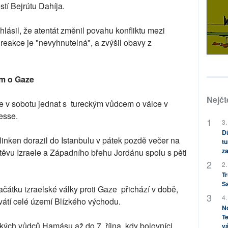
stí Bejrútu Dahíja.
lásil, že atentát změnil povahu konfliktu mezi
reakce je "nevyhnutelná", a zvýšil obavy z
em o Gaze
Nejčt
 v sobotu jednat s tureckým vůdcem o válce v
esse.
3.
Dů
linken dorazil do Istanbulu v pátek pozdě večer na
tu
za
štěvu Izraele a Západního břehu Jordánu spolu s pěti
2.
Tr
S
ačátku izraelské války proti Gaze přichází v době,
4.
hvátí celé území Blízkého východu.
No
Te
ických vůdců Hamásu až do 7. října, kdy bojovníci
vá