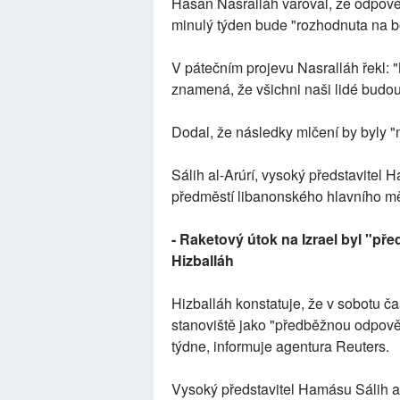
Hasan Nasralláh varoval, že odpově
minulý týden bude "rozhodnuta na boj
V pátečním projevu Nasralláh řekl:
znamená, že všichni naši lidé budo
Dodal, že následky mlčení by byly "
Sálih al-Arúrí, vysoký představitel 
předměstí libanonského hlavního měs
- Raketový útok na Izrael byl "př
Hizballáh
Hizballáh konstatuje, že v sobotu č
stanoviště jako "předběžnou odpově
týdne, informuje agentura Reuters.
Vysoký představitel Hamásu Sálih al-