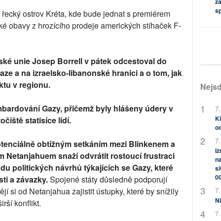
za
s
 řecký ostrov Kréta, kde bude jednat s premiérem
ké obavy z hrozícího prodeje amerických stíhaček F-
ské unie Josep Borrell v pátek odcestoval do
aze a na izraelsko-libanonské hranici a o tom, jak
iktu v regionu.
Nejsd
ombardování Gazy, přičemž byly hlášeny údery v
7.
Kl
čiště statisíce lidí.
od
7.
 potenciálně obtížným setkáním mezi Blinkenem a
Iz
Netanjahuem snaží odvrátit rostoucí frustraci
na
du politických návrhů týkajících se Gazy, které
si
0
sti a závazky.
Spojené státy důsledně podporují
jí si od Netanjahua zajistit ústupky, které by snížily
7.
Ni
rší konflikt.
7.