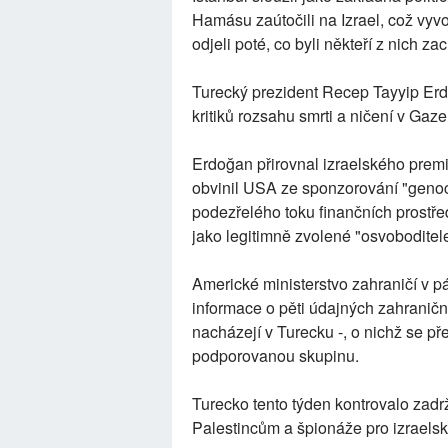
Hamásu zaútočili na Izrael, což vyv
odjeli poté, co byli někteří z nich za
Turecký prezident Recep Tayyip Erdo
kritiků rozsahu smrti a ničení v Gaz
Erdoğan přirovnal izraelského prem
obvinil USA ze sponzorování "genoci
podezřelého toku finančních prostře
jako legitimně zvolené "osvoboditele
Americké ministerstvo zahraničí v p
informace o pěti údajných zahranič
nacházejí v Turecku -, o nichž se p
podporovanou skupinu.
Turecko tento týden kontrovalo zadr
Palestincům a špionáže pro izrael