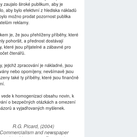
by zaujalo široké publikum, aby je
lo, aby bylo efektivní z hlediska nákladů
bylo možno prodat pozornost publika
telům reklamy.
kem je, že jsou přehlíženy příběhy, které
ly pohoršit, a přednost dostávají
y, které jsou přijatelné a zábavné pro
počet čtenářů.
y, jejichž zpracování je nákladné, jsou
vány nebo opomíjeny, nevšímavě jsou
zeny také ty příběhy, které jsou finančně
ní.
 vede k homogenizaci obsahu novin, k
vání o bezpečných otázkách a omezení
názorů a vyjadřovaných myšlenek.
R.G. Picard, (2004)
“Commercialism and newspaper