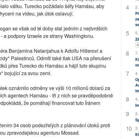
olalo válku. Turecko požádalo šéfy Hamásu, aby
2.
chyceni na videu, jak útok oslavují.
P
za
s
gan se však od té doby stal jedním z nejtvrdších
5.
e - a podpory Izraele ze strany Washingtonu.
Zá
4
iéra Benjamina Netanjahua k Adolfu Hitlerovi a
7.
dy" Palestinců. Odmítl také tlak USA na přerušení
Kl
dků přes Turecko do Hamásu a hájil tuto skupinu
od
" bojující za svou zemi.
4.
Op
Am
átek oznámilo odměny ve výši 10 milionů dolarů za
i
ních agentech Hamásu - tři z nich se pravděpodobně
4.
ředpokládá, že pomáhají financovat tuto Íránem
In
3.
S
žením 34 osob podezřelých z plánování útoků proti
3.
skou zpravodajskou agenturu Mossad.
Kl