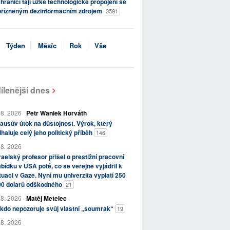
hraničí tají úzké technologické propojení se
přízněným dezinformačním zdrojem
3591
Týden
Měsíc
Rok
Vše
ílenější dnes
 8. 2026
Petr Waniek Horváth
ausův útok na důstojnost. Výrok, který
haluje celý jeho politický příběh
146
 8. 2026
raelský profesor přišel o prestižní pracovní
bídku v USA poté, co se veřejně vyjádřil k
tuaci v Gaze. Nyní mu univerzita vyplatí 250
00 dolarů odškodného
21
 8. 2026
Matěj Metelec
kdo nepozoruje svůj vlastní „soumrak“
19
 8. 2026