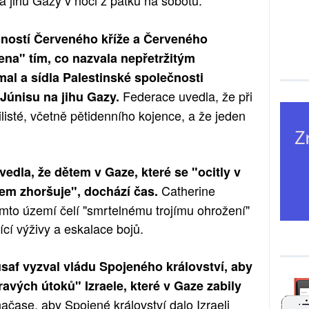
 jihu Gazy v noci z pátku na sobotu.
čností Červeného kříže a Červeného
ena" tím, co nazvala nepřetržitým
al a sídla Palestinské společnosti
Federace uvedla, že při
únisu na jihu Gazy.
vilisté, včetně pětidenního kojence, a že jeden
edla, že dětem v Gaze, které se "ocitly v
Catherine
em zhoršuje", dochází čas.
omto území čelí "smrtelnému trojímu ohrožení"
ící výživy a eskalace bojů.
af vyzval vládu Spojeného království, aby
vých útoků" Izraele, které v Gaze zabily
načase, aby Spojené království dalo Izraeli