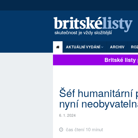
AKTUÁLNÍ VYDÁNÍ
ARCHIV
RO
Britské listy pl
Šéf humanitární
nyní neobyvateln
6. 1. 2024
čas čtení 10 minut