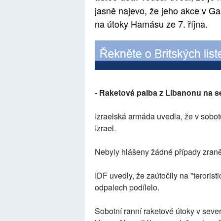
jasně najevo, že jeho akce v Ga
na útoky Hamásu ze 7. října.
- Raketová palba z Libanonu na se
Izraelská armáda uvedla, že v sobot
Izrael.
Nebyly hlášeny žádné případy zraně
IDF uvedly, že zaútočily na "terori
odpalech podílelo.
Sobotní ranní raketové útoky v sever