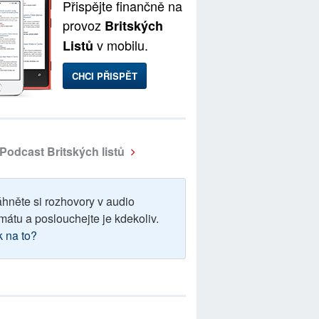
Přispějte finančně na
provoz
Britských
v mobilu.
Listů
CHCI PŘISPĚT
Podcast Britských listů
áhněte si rozhovory v audio
mátu a poslouchejte je kdekoliv.
k na to?