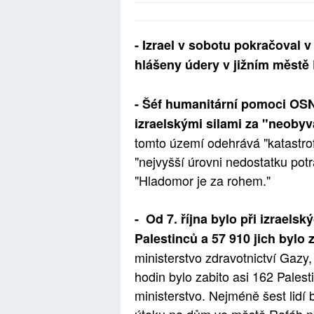
- Izrael v sobotu pokračoval 
hlášeny údery v jižním městě R
- Šéf humanitární pomoci OS
izraelskými silami za "neoby
tomto území odehrává "katastrofa
"nejvyšší úrovni nedostatku pot
"Hladomor je za rohem."
- Od 7. října bylo při izrael
Palestinců a 57 910 jich bylo
ministerstvo zdravotnictví Gazy
hodin bylo zabito asi 162 Palest
ministerstvo. Nejméně šest lidí 