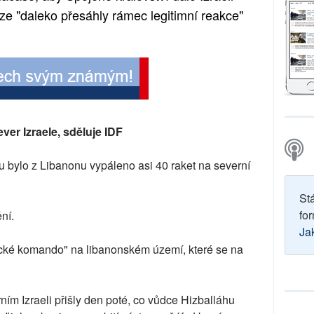
ze "daleko přesáhly rámec legitimní reakce"
ver Izraele, sděluje IDF
u bylo z Libanonu vypáleno asi 40 raket na severní
St
for
ní.
Ja
stické komando" na libanonském území, které se na
ním Izraeli přišly den poté, co vůdce Hizballáhu