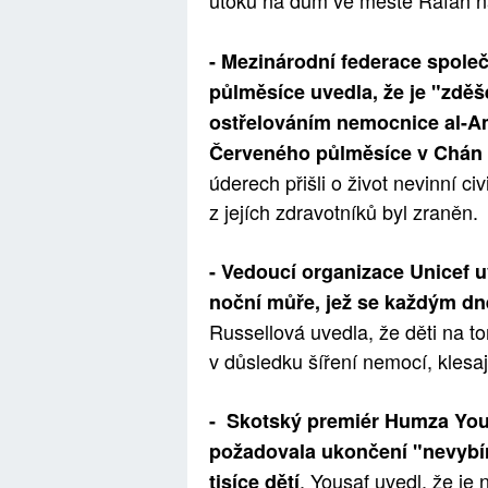
útoku na dům ve městě Rafáh na
- Mezinárodní federace spole
půlměsíce uvedla, že je "zděš
ostřelováním nemocnice al-Am
Červeného půlměsíce v Chán J
úderech přišli o život nevinní ci
z jejích zdravotníků byl zraněn.
- Vedoucí organizace Unicef uv
noční můře, jež se každým dn
Russellová uvedla, že děti na t
v důsledku šíření nemocí, klesaj
- Skotský premiér Humza Yous
požadovala ukončení "nevybíra
. Yousaf uvedl, že je 
tisíce dětí