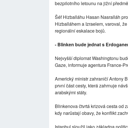
bezpilotního letounu na jižní předmě
Šéf Hizballáhu Hasan Nasralláh proh
Hizballáhem a Izraelem, varoval, že 
regionální eskalace bojů.
- Blinken bude jednat s Erdogan
Nejvyšší diplomat Washingtonu bude
Gaze, informuje agentura France-Pr
Americký ministr zahraničí Antony B
první část cesty, která zahrnuje náv
arabskými státy.
Blinkenova čtvrtá krizová cesta od z
kdy narůstají obavy, že konflikt zac
Istanbul sloužil jako základna polit