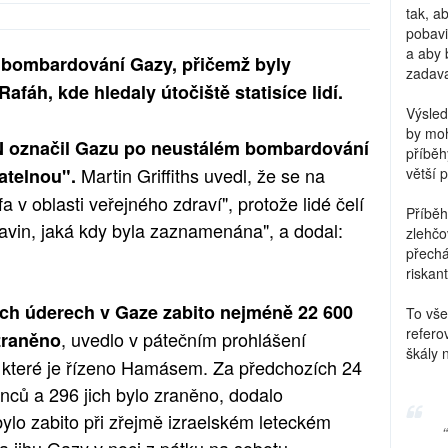
tak, a
pobavi
a aby 
v bombardování Gazy, přičemž byly
zadava
afáh, kde hledaly útočiště statisíce lidí.
Výsled
by moh
N označil Gazu po neustálém bombardování
příběh
Martin Griffiths uvedl, že se na
vatelnou".
větší 
 v oblasti veřejného zdraví", protože lidé čelí
Příběh
ravin, jaká kdy byla zaznamenána", a dodal:
zlehčo
přechá
riskant
ských úderech v Gaze zabito nejméně 22 600
To vše
refero
, uvedlo v pátečním prohlášení
 zraněno
škály 
, které je řízeno Hamásem. Za předchozích 24
inců a 296 jich bylo zraněno, dodalo
bylo zabito při zřejmě izraelském leteckém