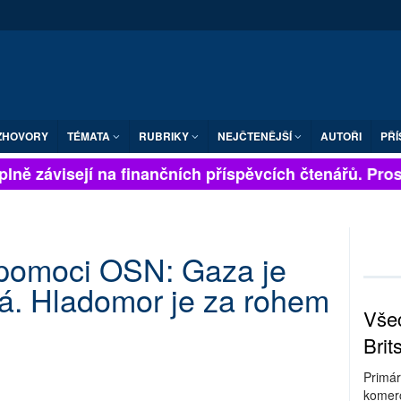
ZHOVORY
TÉMATA
RUBRIKY
NEJČTENĚJŠÍ
AUTOŘI
PŘÍ
ně závisejí na finančních příspěvcích čtenářů. Prosím
 pomoci OSN: Gaza je
á. Hladomor je za rohem
Všec
Brit
Primár
komerc