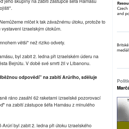
ď jeho skupiny na zabití zástupce šéfa Hamásu
išti".
 "Nemůžeme mlčet k tak závažnému útoku, protože to
u vystaveni izraelským útokům.
mnohem větší" než riziko odvety.
Hamásu, byl zabit 2. ledna při izraelském úderu na
ta Bejrútu. V době své smrti žil v Libanonu.
edběžnou odpovědí" na zabití Arúriho, sděluje
Polit
Marč
asně ráno zasáhl 62 raketami izraelské pozorovací
ď" na zabití zástupce šéfa Hamásu z minulého
Arúrí byl zabit 2. ledna při útoku izraelského