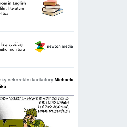
icky nekorektní karikatury
Michaela
áka