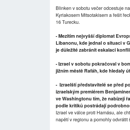
Blinken v sobotu večer odcestuje na
Kyriakosem Mitsotakisem a řešit řec
16 Turecku.
- Mezitím nejvyšší diplomat Evrop
Libanonu, kde jednal o situaci v G
je důležité zabránit eskalaci konfl
- Izrael v sobotu pokračoval v b
jižním městě Rafáh, kde hledaly úto
- Izraelští představitelé se před
izraelským premiérem Benjaminem 
ve Washingtonu tím, že nabízejí řa
podle kritiků postrádají podrobno
Izrael ve válce proti Hamásu, ale chtě
napětí v regionu a pomohly odvrátit ši