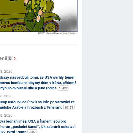
enější
 8. 2026
kazy nasvědčují tomu, že USA svrhly téměř
novou bombu na obytný dům v Íránu, přičemž
hynulo dvouleté dítě a jeho rodiče
10422
 8. 2026
ump ustoupil od útoků na Írán po varování ze
aúdské Arábie a hrozbách z Teheránu
10171
 8. 2026
vá jednání mezi USA a Íránem jsou pro
herán „poslední šancí“, jak zabránit eskalaci
lky, tvrdí Trump
7507