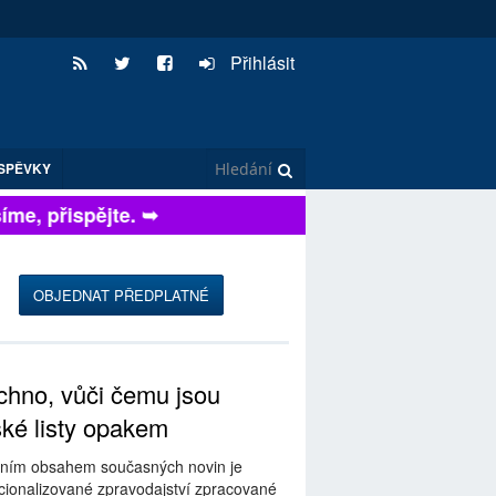
Přihlásit
SPĚVKY
e, přispějte. ➥
OBJEDNAT PŘEDPLATNÉ
hno, vůči čemu jsou
ské listy opakem
ním obsahem současných novin je
ionalizované zpravodajství zpracované