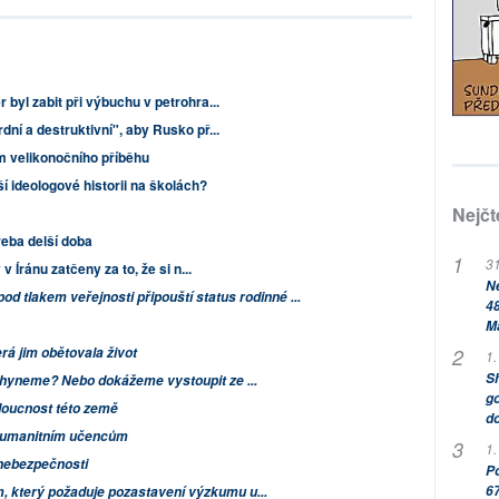
byl zabit při výbuchu v petrohra...
ní a destruktivní", aby Rusko př...
m velikonočního příběhu
í ideologové historii na školách?
Nejčt
řeba delší doba
31
v Íránu zatčeny za to, že si n...
Ne
od tlakem veřejnosti připouští status rodinné ...
48
M
erá jim obětovala život
1.
Sh
ahyneme? Nebo dokážeme vystoupit ze ...
go
doucnost této země
do
 humanitním učencům
1.
i nebezpečnosti
Po
67
který požaduje pozastavení výzkumu u...