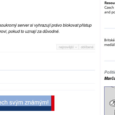
soukromý server si vyhrazují právo blokovat přístup
rovi, pokud to uznají za důvodné.
nejnovější
oblíbené
Polit
Marč