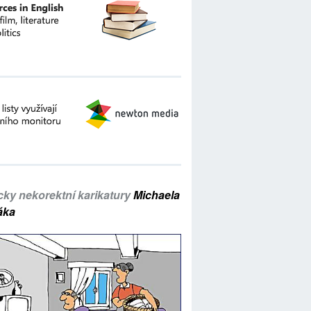
icky nekorektní karikatury
Michaela
áka