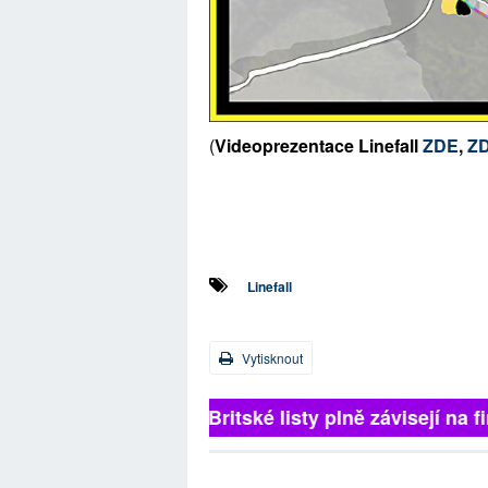
(
Videoprezentace Linefall
ZDE
,
Z
Linefall
Vytisknout
Britské listy plně závisejí na fi