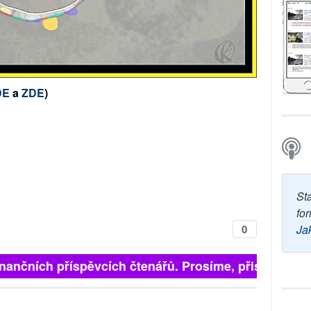
DE
a
ZDE
)
St
for
0
Ja
nančních příspěvcích čtenářů. Prosíme, přispějte. ➥