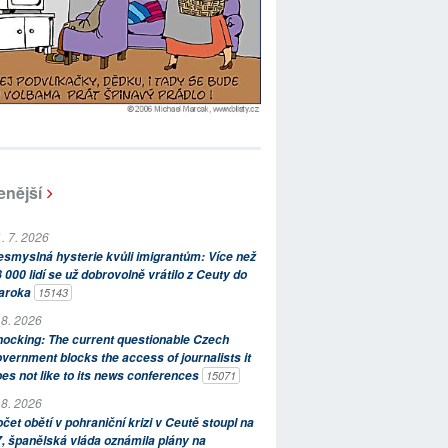
enější
. 7. 2026
smyslná hysterie kvůli imigrantům: Více než
 000 lidí se už dobrovolně vrátilo z Ceuty do
aroka
15143
 8. 2026
ocking: The current questionable Czech
vernment blocks the access of journalists it
es not like to its news conferences
15071
 8. 2026
čet obětí v pohraniční krizi v Ceutě stoupl na
, španělská vláda oznámila plány na