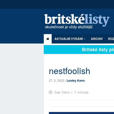
AKTUÁLNÍ VYDÁNÍ
ARCHIV
RO
Britské listy plně
nestfoolish
27. 3. 2023 /
Lesley Keen
čas čtení < 1 minuta