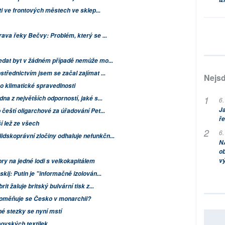
ti ve frontových městech ve sklep...
rava řeky Bečvy: Problém, který se ...
ledat byt v žádném případě nemůže mo...
střednictvím jsem se začal zajímat ...
Nejsd
o klimatické spravedlnosti
na z největších odporností, jaké s...
6.
Ja
 čeští oligarchové za úřadování Pet...
ře
í lež ze všech
6.
dskoprávní zločiny odhaluje nefunkčn...
NA
ob
v
ry na jedné lodi s velkokapitálem
ij: Putin je "informačně izolován...
it žaluje britský bulvární tisk z...
Proměňuje se Česko v monarchii?
é stezky se nyní mstí
ovských textilek