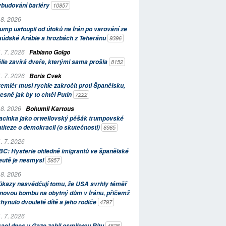
ybudování bariéry
10857
 8. 2026
ump ustoupil od útoků na Írán po varování ze
aúdské Arábie a hrozbách z Teheránu
9396
. 7. 2026
Fabiano Golgo
álie zavírá dveře, kterými sama prošla
8152
. 7. 2026
Boris Cvek
emiér musí rychle zakročit proti Španělsku,
esně jak by to chtěl Putin
7222
 8. 2026
Bohumil Kartous
acinka jako orwellovský pěšák trumpovské
titeze o demokracii (o skutečnosti)
6965
. 7. 2026
C: Hysterie ohledně imigrantů ve španělské
eutě je nesmysl
5857
 8. 2026
kazy nasvědčují tomu, že USA svrhly téměř
novou bombu na obytný dům v Íránu, přičemž
hynulo dvouleté dítě a jeho rodiče
4797
. 7. 2026
rael dnes v Gaze zabil osmiletou Ritu
4528