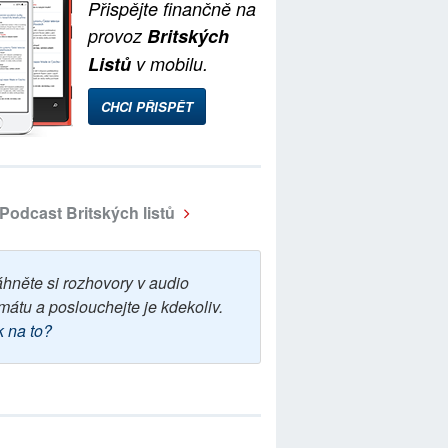
Přispějte finančně na
provoz
Britských
Listů
v mobilu.
CHCI PŘISPĚT
Podcast Britských listů
áhněte si rozhovory v audio
mátu a poslouchejte je kdekoliv.
k na to?