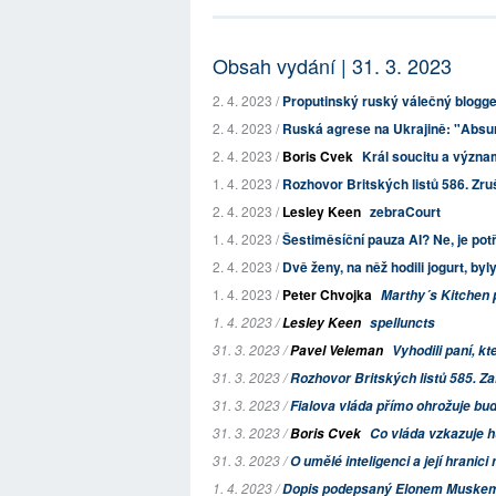
Obsah vydání | 31. 3. 2023
2. 4. 2023 /
Proputinský ruský válečný blogger 
2. 4. 2023 /
Ruská agrese na Ukrajině: "Absurd
2. 4. 2023 /
Boris Cvek
Král soucitu a význa
1. 4. 2023 /
Rozhovor Britských listů 586. Zruš
2. 4. 2023 /
Lesley Keen
zebraCourt
1. 4. 2023 /
Šestiměsíční pauza AI? Ne, je pot
2. 4. 2023 /
Dvě ženy, na něž hodili jogurt, byly 
1. 4. 2023 /
Peter Chvojka
Marthy´s Kitchen p
1. 4. 2023 /
Lesley Keen
spelluncts
31. 3. 2023 /
Pavel Veleman
Vyhodili paní, kt
31. 3. 2023 /
Rozhovor Britských listů 585. Z
31. 3. 2023 /
Fialova vláda přímo ohrožuje bu
31. 3. 2023 /
Boris Cvek
Co vláda vzkazuje
31. 3. 2023 /
O umělé inteligenci a její hranic
1. 4. 2023 /
Dopis podepsaný Elonem Muskem, 