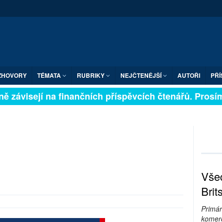
ZHOVORY
TÉMATA
RUBRIKY
NEJČTENĚJŠÍ
AUTOŘI
PŘÍ
 závisejí na finančních příspěvcích čtenářů. Prosíme,
Všec
Brit
Primár
komerc