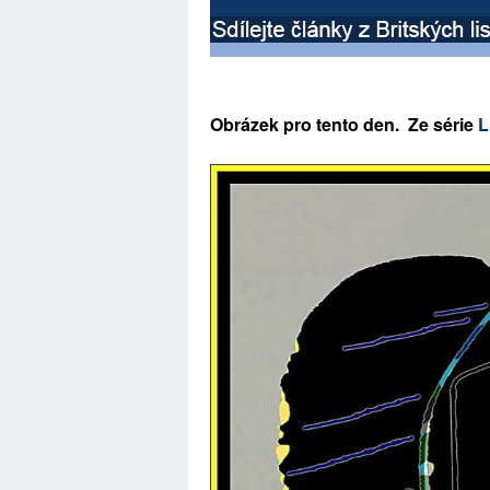
Ob
rázek pro tento den. Ze
série
Li