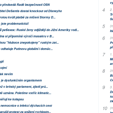
v
ko předsedá Radě bezpečnosti OSN
2.
itel DeSantis dostal knockout od Disneyho
Tr
tou kvůli platbě za mlčení Stormy D...
S
 jste problematická!
31
ребенок: Ruské ženy odjíždějí do Jižní Ameriky rodi...
It
na si připomíná výročí masakru v B...
31
sou "hluboce znepokojeny" ruským zat...
Pr
př
odhaluje Putinovu globální i domác...
1.
M
gií
an
kojmí
31
Tak nevím
BB
C
a je dysfunkčním organismem
 v britský parlament, zjistil prů...
3.
Dů
ě uznána. Poletíme vstříc klimatic...
tu
ěřují ke kolapsu
za
 nemocnice s infekcí dýchacích cest
31
rušil protest za snížení rychlostn...
Iz