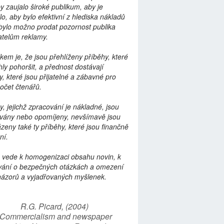
by zaujalo široké publikum, aby je
lo, aby bylo efektivní z hlediska nákladů
bylo možno prodat pozornost publika
telům reklamy.
kem je, že jsou přehlíženy příběhy, které
ly pohoršit, a přednost dostávají
y, které jsou přijatelné a zábavné pro
počet čtenářů.
y, jejichž zpracování je nákladné, jsou
vány nebo opomíjeny, nevšímavě jsou
zeny také ty příběhy, které jsou finančně
ní.
 vede k homogenizaci obsahu novin, k
vání o bezpečných otázkách a omezení
názorů a vyjadřovaných myšlenek.
R.G. Picard, (2004)
“Commercialism and newspaper