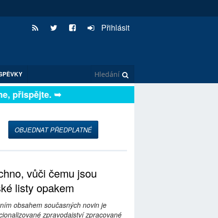
Přihlásit
SPĚVKY
 přispějte. ➥
OBJEDNAT PŘEDPLATNÉ
hno, vůči čemu jsou
ské listy opakem
ním obsahem současných novin je
ionalizované zpravodajství zpracované