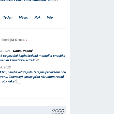
Týden
Měsíc
Rok
Vše
ílenější dnes
 8. 2026
Daniel Veselý
k se pozdně kapitalistická mentalita snoubí s
šením klimatické krize?
43
 8. 2026
TO „naléhavě“ zajistí Ukrajině protivzdušnou
ranu, Zelenskyj varuje před nárůstem ruské
ýroby raket
1
8656