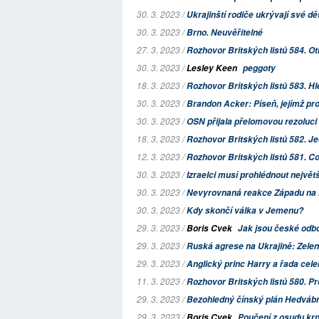
30. 3. 2023 /
Ukrajinští rodiče ukrývají své dě
30. 3. 2023 /
Brno. Neuvěřitelné
27. 3. 2023 /
Rozhovor Britských listů 584. Ot
30. 3. 2023 /
Lesley Keen
peggoty
18. 3. 2023 /
Rozhovor Britských listů 583. H
30. 3. 2023 /
Brandon Acker: Píseň, jejímž pro
30. 3. 2023 /
OSN přijala přelomovou rezoluci 
18. 3. 2023 /
Rozhovor Britských listů 582. Jed
12. 3. 2023 /
Rozhovor Britských listů 581. Co
30. 3. 2023 /
Izraelci musí prohlédnout největš
30. 3. 2023 /
Nevyrovnaná reakce Západu na li
30. 3. 2023 /
Kdy skončí válka v Jemenu?
29. 3. 2023 /
Boris Cvek
Jak jsou české odbo
29. 3. 2023 /
Ruská agrese na Ukrajině: Zelensk
29. 3. 2023 /
Anglický princ Harry a řada celebr
11. 3. 2023 /
Rozhovor Britských listů 580. 
29. 3. 2023 /
Bezohledný čínský plán Hedvábn
29. 3. 2023 /
Boris Cvek
Poučení z osudu krn