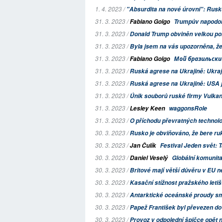
1. 4. 2023 /
"Absurdita na nové úrovni": Rus
31. 3. 2023 /
Fabiano Golgo
Trumpův napodob
31. 3. 2023 /
Donald Trump obviněn velkou poro
31. 3. 2023 /
Byla jsem na vás upozorněna, že
31. 3. 2023 /
Fabiano Golgo
Мой бразильский 
31. 3. 2023 /
Ruská agrese na Ukrajině: Ukraji
31. 3. 2023 /
Ruská agrese na Ukrajině: USA j
31. 3. 2023 /
Únik souborů ruské firmy Vulkan 
31. 3. 2023 /
Lesley Keen
waggonsRole
31. 3. 2023 /
O příchodu převratných technolo
30. 3. 2023 /
Rusko je obviňováno, že bere ru
30. 3. 2023 /
Jan Čulík
Festival Jeden svět: 
30. 3. 2023 /
Daniel Veselý
Globální komunit
30. 3. 2023 /
Britové mají větší důvěru v EU než
30. 3. 2023 /
Kasační stížnost pražského letišt
30. 3. 2023 /
Antarktické oceánské proudy sm
30. 3. 2023 /
Papež František byl převezen do
30. 3. 2023 /
Provoz v odpolední špičce opět na