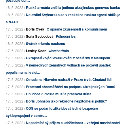
požaduje obn...
18. 5. 2022 /
Ruská armáda zničila jedinou ukrajinskou genovou banku
18. 5. 2022 /
Neutrální Švýcarsko se v reakci na ruskou agresi sbližuje
s NATO
17. 5. 2022 /
Boris Cvek
O spásné zkušenosti s komunismem
17. 5. 2022 /
Soňa Svobodová
Půlnoční les
18. 5. 2022 /
Svátek triumfu nacismu
17. 5. 2022 /
Lesley Keen
whetherVain
17. 5. 2022 /
Ukrajinští vojáci evakuováni z ocelárny v Mariupolu
17. 5. 2022 /
V německých zemských volbách se projevil úpadek
populismu na levici...
17. 5. 2022 /
Ostuda na Hlavním nádraží v Praze trvá. Chudáci lidi
17. 5. 2022 /
Protestní shromáždění na podporu ukrajinských Romů
17. 5. 2022 /
Chudoba? Prostě musíte pracovat déle!
17. 5. 2022 /
Boris Johnson jako rekordně nejpitomější politik?
17. 5. 2022 /
ODS se podařilo zlikvidovat jediné bezpečné
cyklopropojení v centru...
17. 5. 2022 /
Nepodmíněný příjem a udržitelnost – veřejná mezinárodní