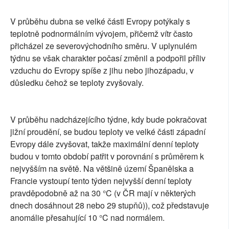
V průběhu dubna se velké části Evropy potýkaly s
teplotně podnormálním vývojem, přičemž vítr často
přicházel ze severovýchodního směru. V uplynulém
týdnu se však charakter počasí změnil a podpořil příliv
vzduchu do Evropy spíše z jihu nebo jihozápadu, v
důsledku čehož se teploty zvyšovaly.
V průběhu nadcházejícího týdne, kdy bude pokračovat
jižní proudění, se budou teploty ve velké části západní
Evropy dále zvyšovat, takže maximální denní teploty
budou v tomto období patřit v porovnání s průměrem k
nejvyšším na světě. Na většině území Španělska a
Francie vystoupí tento týden nejvyšší denní teploty
pravděpodobně až na 30 °C (v ČR mají v některých
dnech dosáhnout 28 nebo 29 stupňů)), což představuje
anomálie přesahující 10 °C nad normálem.