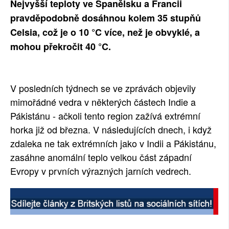
Nejvyšší teploty ve Španělsku a Francii
SOCIÁLNÍ SÍTĚ
pravděpodobně dosáhnou kolem 35 stupňů
Celsia, což je o 10 °C více, než je obvyklé, a
RUBRIKY
mohou překročit 40 °C.
PLNÁ VERZE STRÁNEK
V posledních týdnech se ve zprávách objevily
mimořádné vedra v některých částech Indie a
Pákistánu - ačkoli tento region zažívá extrémní
horka již od března. V následujících dnech, i když
zdaleka ne tak extrémních jako v Indii a Pákistánu,
zasáhne anomální teplo velkou část západní
Evropy v prvních výrazných jarních vedrech.