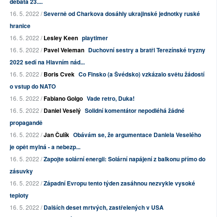
debata 23....
16. 5. 2022 /
Severně od Charkova dosáhly ukrajinské jednotky ruské
hranice
16. 5. 2022 /
Lesley Keen
playtimer
16. 5. 2022 /
Pavel Veleman
Duchovní sestry a bratři Terezínské tryzny
2022 sedí na Hlavním nád...
16. 5. 2022 /
Boris Cvek
Co Finsko (a Švédsko) vzkázalo světu žádostí
o vstup do NATO
16. 5. 2022 /
Fabiano Golgo
Vade retro, Duka!
16. 5. 2022 /
Daniel Veselý
Solidní komentátor nepodléhá žádné
propagandě
16. 5. 2022 /
Jan Čulík
Obávám se, že argumentace Daniela Veselého
je opět mylná - a nebezp...
16. 5. 2022 /
Zapojte solární energii: Solární napájení z balkonu přímo do
zásuvky
16. 5. 2022 /
Západní Evropu tento týden zasáhnou nezvykle vysoké
teploty
16. 5. 2022 /
Dalších deset mrtvých, zastřelených v USA