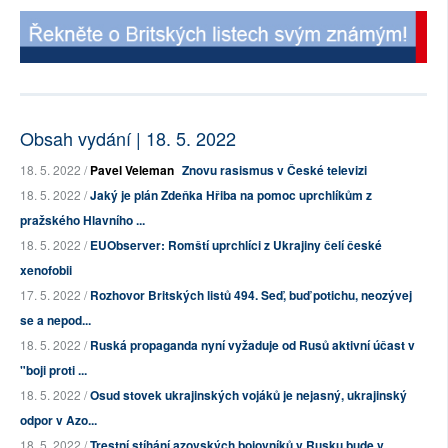
Obsah vydání | 18. 5. 2022
18. 5. 2022 /
Pavel Veleman
Znovu rasismus v České televizi
18. 5. 2022 /
Jaký je plán Zdeňka Hřiba na pomoc uprchlíkům z
pražského Hlavního ...
18. 5. 2022 /
EUObserver: Romští uprchlíci z Ukrajiny čelí české
xenofobii
17. 5. 2022 /
Rozhovor Britských listů 494. Seď, buď potichu, neozývej
se a nepod...
18. 5. 2022 /
Ruská propaganda nyní vyžaduje od Rusů aktivní účast v
"boji proti ...
18. 5. 2022 /
Osud stovek ukrajinských vojáků je nejasný, ukrajinský
odpor v Azo...
18. 5. 2022 /
Trestní stíhání azovských bojovníků v Rusku bude v