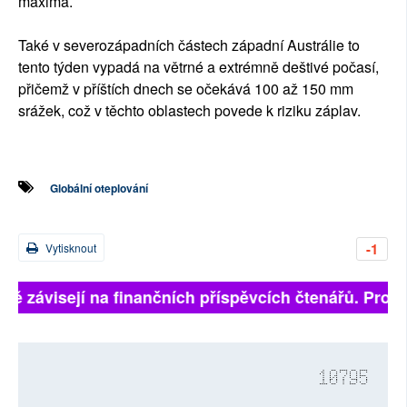
maxima.
Také v severozápadních částech západní Austrálie to
tento týden vypadá na větrné a extrémně deštivé počasí,
přičemž v příštích dnech se očekává 100 až 150 mm
srážek, což v těchto oblastech povede k riziku záplav.
Globální oteplování
-1
Vytisknout
lně závisejí na finančních příspěvcích čtenářů. Prosím
10795