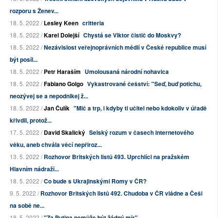
rozporu s Ženev...
18. 5. 2022 /
Lesley Keen
critteria
18. 5. 2022 /
Karel Dolejší
Chystá se Viktor čistič do Moskvy?
18. 5. 2022 /
Nezávislost veřejnoprávních médií v České republice musí
být posíl...
18. 5. 2022 /
Petr Haraším
Umolousaná národní nohavica
18. 5. 2022 /
Fabiano Golgo
Vykastrované češství: "Seď, buď potichu,
neozývej se a nepodnikej ž...
18. 5. 2022 /
Jan Čulík
"Mlč a trp, i kdyby ti učitel nebo kdokoliv v úřadě
křivdil, protož...
17. 5. 2022 /
David Skalický
Selský rozum v časech internetového
věku, aneb chvála věcí nepřiroz...
13. 5. 2022 /
Rozhovor Britských listů 493. Uprchlíci na pražském
Hlavním nádraží...
18. 5. 2022 /
Co bude s Ukrajinskými Romy v ČR?
9. 5. 2022 /
Rozhovor Britských listů 492. Chudoba v ČR vládne a Češi
na sobě ne...
18. 5. 2022 /
"Za Putina nemůže být žádný mír"