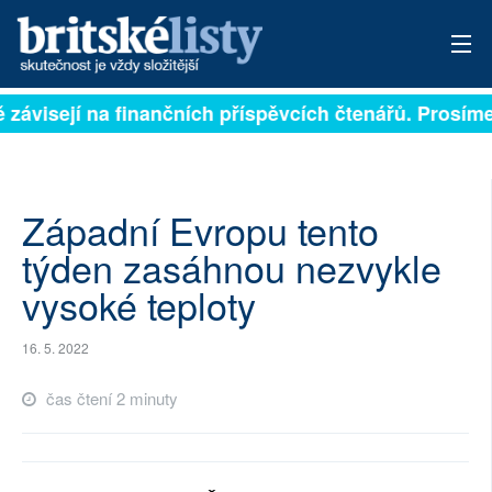
ě závisejí na finančních příspěvcích čtenářů. Prosíme,
PŘIHLÁSIT
AKTUÁLNÍ VYDÁNÍ
ARCHIV
Západní Evropu tento
týden zasáhnou nezvykle
ROZHOVORY
vysoké teploty
TÉMATA
16. 5. 2022
NEJČTENĚJŠÍ ZA 7 DNÍ
čas čtení 2 minuty
AUTOŘI
PŘÍSPĚVKY NA PROVOZ