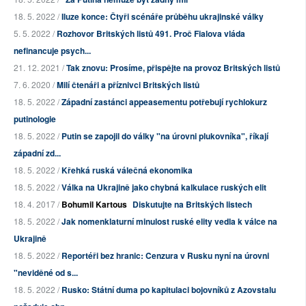
18. 5. 2022 /
Iluze konce: Čtyři scénáře průběhu ukrajinské války
5. 5. 2022 /
Rozhovor Britských listů 491. Proč Fialova vláda
nefinancuje psych...
21. 12. 2021 /
Tak znovu: Prosíme, přispějte na provoz Britských listů
7. 6. 2020 /
Milí čtenáři a příznivci Britských listů
18. 5. 2022 /
Západní zastánci appeasementu potřebují rychlokurz
putinologie
18. 5. 2022 /
Putin se zapojil do války "na úrovni plukovníka", říkají
západní zd...
18. 5. 2022 /
Křehká ruská válečná ekonomika
18. 5. 2022 /
Válka na Ukrajině jako chybná kalkulace ruských elit
18. 4. 2017 /
Bohumil Kartous
Diskutujte na Britských listech
18. 5. 2022 /
Jak nomenklaturní minulost ruské elity vedla k válce na
Ukrajině
18. 5. 2022 /
Reportéři bez hranic: Cenzura v Rusku nyní na úrovni
"neviděné od s...
18. 5. 2022 /
Rusko: Státní duma po kapitulaci bojovníků z Azovstalu