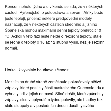
Koncem tohoto týdne a o víkendu se zdá, že v některých
částech Pyrenejského poloostrova a severní Afriky bude
ještě tepleji, přičemž některé předpovědní modely
naznačují, že v některých částech středního a jižního
Španělska mohou maximální denní teploty překročit 40
°C. Ačkoli v této fázi ještě nejde o rekordní teploty, stále
se jedná o teploty o 10 až 12 stupňů vyšší, než je sezónní
normál.
Horko již vyvolalo bouřkovou činnost.
Mezitím na druhé straně zeměkoule pokračovaly ničivé
záplavy, které postihly části australského Queenslandu a
vyhnaly lidi z jejich domovů. Silné deště, které způsobily
záplavy, sice v uplynulém týdnu polevily, ale hladiny řek
stále stoupaly a v posledních dnech dosáhly svého