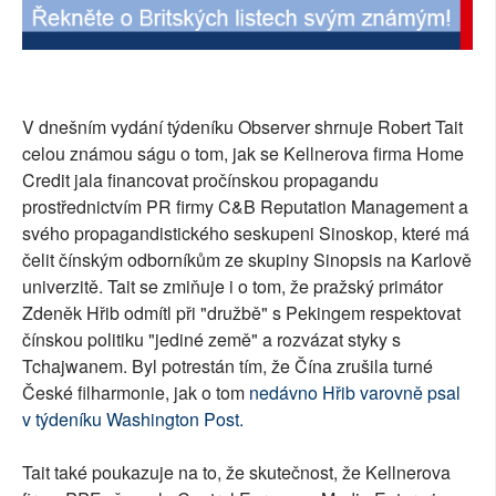
SOCIÁLNÍ SÍTĚ
RUBRIKY
V dnešním vydání týdeníku Observer shrnuje Robert Tait
PLNÁ VERZE STRÁNEK
celou známou ságu o tom, jak se Kellnerova firma Home
Credit jala financovat pročínskou propagandu
prostřednictvím PR firmy C&B Reputation Management a
svého propagandistického seskupeni Sinoskop, které má
čelit čínským odborníkům ze skupiny Sinopsis na Karlově
univerzitě. Tait se zmiňuje i o tom, že pražský primátor
Zdeněk Hřib odmítl při "družbě" s Pekingem respektovat
čínskou politiku "jediné země" a rozvázat styky s
Tchajwanem. Byl potrestán tím, že Čína zrušila turné
České filharmonie, jak o tom
nedávno Hřib varovně psal
v týdeníku Washington Post.
Tait také poukazuje na to, že skutečnost, že Kellnerova