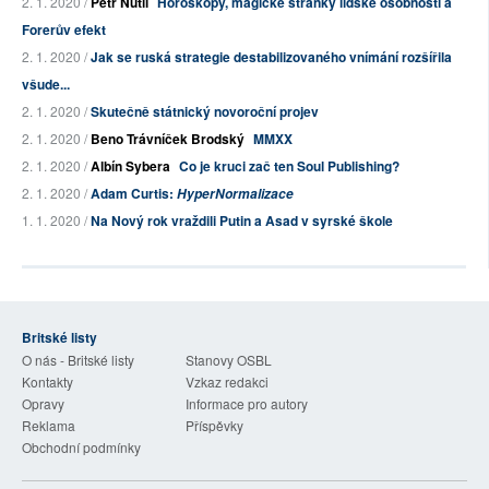
2. 1. 2020 /
Petr Nutil
Horoskopy, magické stránky lidské osobnosti a
Forerův efekt
2. 1. 2020 /
Jak se ruská strategie destabilizovaného vnímání rozšířila
všude...
2. 1. 2020 /
Skutečně státnický novoroční projev
2. 1. 2020 /
Beno Trávníček Brodský
MMXX
2. 1. 2020 /
Albín Sybera
Co je kruci zač ten Soul Publishing?
2. 1. 2020 /
Adam Curtis:
HyperNormalizace
1. 1. 2020 /
Na Nový rok vraždili Putin a Asad v syrské škole
Britské listy
O nás - Britské listy
Stanovy OSBL
Kontakty
Vzkaz redakci
Opravy
Informace pro autory
Reklama
Příspěvky
Obchodní podmínky