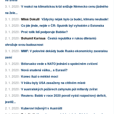
ve světě
3. 1. 2020 /
V reakci na klimatickou krizi snižuje Německo cenu jízdného
na žele...
3. 1. 2020 /
Miloš Dokulil
Vždycky nějak bylo (a bude), klimatu neubude!
3. 1. 2020 /
Co jde jinde, nejde v ČR: Sputnik byl vyhoštěn z Estonska
3. 1. 2020 /
Proč tolik lidí podporuje Babiše?
2. 1. 2020 /
Bohumil Kartous
Česká republika v rukou diletantů
ohrožuje svou budoucnost
3. 1. 2020 /
MMF: V polovině dekády bude Rusko ekonomicky zaostalou
zemí
3. 1. 2020 /
Bělorusko vede s NATO jednání o společném cvičení
3. 1. 2020 /
Nová studená válka... s Eurasií?
3. 1. 2020 /
Konec iluzí o měkké moci
3. 1. 2020 /
V Iráku byly USA zasaženy na citlivém místě
2. 1. 2020 /
V australských požárech zahynulo půl miliardy zvířat
2. 1. 2020 /
Reuters: Babiš v roce 2020 povolí vyšší rozpočtový deficit,
jestliž...
2. 1. 2020 /
Kuberovi inženýři v Austrálii