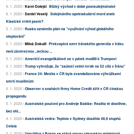
6. 1. 2020 /
Karel Dolejší
Blízký východ v době postsulejmánské
6. 1. 2020 /
Daniel Veselý
Solejmáního spektakulární mord aneb
Klasické vrtěti psem?
5. 1. 2020 /
Rusko oznámilo plán na "využívání výhod globálního
oteplování"
5. 1. 2020 /
Miloš Dokulil
Překvapivá smrt íránského generála v Iráku
není závěrečnou „tečkou ...
5. 1. 2020 /
Američtí evangelikálové se v pátek modlili k Trumpovi
5. 1. 2020 /
Trump vyhrožuje, že "zaútočí velmi tvrdě na 52 cílů v Íránu"
5. 1. 2020 /
France 24: Mešita v ČR byla zvandalizována výhrůžkami
smrtí muslimům
5. 1. 2020 /
Observer o snahách firmy Home Credit šířit v ČR čínskou
propagandu
5. 1. 2020 /
Australské poučení pro Andreje Babiše: Realita tě dostihne,
bez ohl...
4. 1. 2020 /
Australská vedra: Teplota v Sydney dosáhla 48,9 stupňů
Celsia
4. 1. 2020 /
Uprchlice z Bosny se stává novou rakouskou ministryní