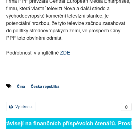
firma PPF převzala Central European Media Enterprises,
firmu, která vlastní televizi Nova a další středo a
východoevropské komerční televizní stanice, je
potenciální hrozbou, že tyto televize začnou zasahovat
do politiky středoevropských zemí, ve prospěch Číny.
PPF toto obvinění odmítá.
Podrobnosti v angličtině
ZDE
Čína
|
Česká republika
0
Vytisknout
ě závisejí na finančních příspěvcích čtenářů. Prosíme,