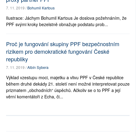
7. 11. 2019 /
Bohumil Kartous
Ilustrace: Jáchym Bohumil Kartous Je doslova požehnáním, že
PPF svými kroky bezelstně obnažuje podstatu prob...
Proč je fungování skupiny PPF bezpečnostním
rizikem pro demokratické fungování České
republiky
7. 11. 2019 /
Albín Sybera
Výklad vzestupu moci, majetku a vlivu PPF v České republice
během druhé dekády 21. století není možné interpretovat pouze
prizmatem „obchodních“ úspěchů. Ačkoliv se o to PPF a její
věrní komentátoři z Echa, či...