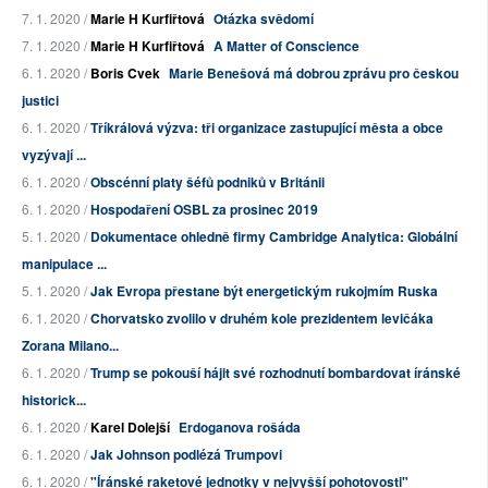
7. 1. 2020 /
Marie H Kurfiřtová
Otázka svědomí
7. 1. 2020 /
Marie H Kurfiřtová
A Matter of Conscience
6. 1. 2020 /
Boris Cvek
Marie Benešová má dobrou zprávu pro českou
justici
6. 1. 2020 /
Tříkrálová výzva: tři organizace zastupující města a obce
vyzývají ...
6. 1. 2020 /
Obscénní platy šéfů podniků v Británii
6. 1. 2020 /
Hospodaření OSBL za prosinec 2019
5. 1. 2020 /
Dokumentace ohledně firmy Cambridge Analytica: Globální
manipulace ...
5. 1. 2020 /
Jak Evropa přestane být energetickým rukojmím Ruska
6. 1. 2020 /
Chorvatsko zvolilo v druhém kole prezidentem levičáka
Zorana Milano...
6. 1. 2020 /
Trump se pokouší hájit své rozhodnutí bombardovat íránské
historick...
6. 1. 2020 /
Karel Dolejší
Erdoganova rošáda
6. 1. 2020 /
Jak Johnson podlézá Trumpovi
6. 1. 2020 /
"Íránské raketové jednotky v nejvyšší pohotovosti"