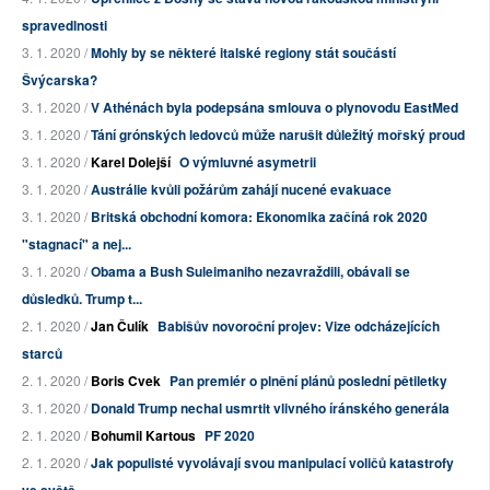
spravedlnosti
3. 1. 2020 /
Mohly by se některé italské regiony stát součástí
Švýcarska?
3. 1. 2020 /
V Athénách byla podepsána smlouva o plynovodu EastMed
3. 1. 2020 /
Tání grónských ledovců může narušit důležitý mořský proud
3. 1. 2020 /
Karel Dolejší
O výmluvné asymetrii
3. 1. 2020 /
Austrálie kvůli požárům zahájí nucené evakuace
3. 1. 2020 /
Britská obchodní komora: Ekonomika začíná rok 2020
"stagnací" a nej...
3. 1. 2020 /
Obama a Bush Suleimaniho nezavraždili, obávali se
důsledků. Trump t...
2. 1. 2020 /
Jan Čulík
Babišův novoroční projev: Vize odcházejících
starců
2. 1. 2020 /
Boris Cvek
Pan premiér o plnění plánů poslední pětiletky
3. 1. 2020 /
Donald Trump nechal usmrtit vlivného íránského generála
2. 1. 2020 /
Bohumil Kartous
PF 2020
2. 1. 2020 /
Jak populisté vyvolávají svou manipulací voličů katastrofy