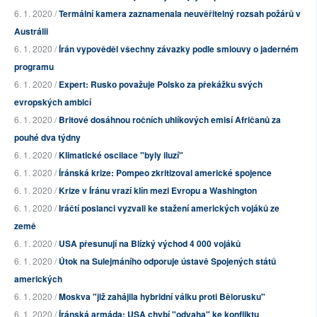
6. 1. 2020 /
Termální kamera zaznamenala neuvěřitelný rozsah požárů v
Austrálii
6. 1. 2020 /
Írán vypověděl všechny závazky podle smlouvy o jaderném
programu
6. 1. 2020 /
Expert: Rusko považuje Polsko za překážku svých
evropských ambicí
6. 1. 2020 /
Britové dosáhnou ročních uhlíkových emisí Afričanů za
pouhé dva týdny
6. 1. 2020 /
Klimatické oscilace "byly iluzí"
6. 1. 2020 /
Íránská krize: Pompeo zkritizoval americké spojence
6. 1. 2020 /
Krize v Íránu vrazí klín mezi Evropu a Washington
6. 1. 2020 /
Iráčtí poslanci vyzvali ke stažení amerických vojáků ze
země
6. 1. 2020 /
USA přesunují na Blízký východ 4 000 vojáků
6. 1. 2020 /
Útok na Sulejmáního odporuje ústavě Spojených států
amerických
6. 1. 2020 /
Moskva "již zahájila hybridní válku proti Bělorusku"
6. 1. 2020 /
Íránská armáda: USA chybí "odvaha" ke konfliktu