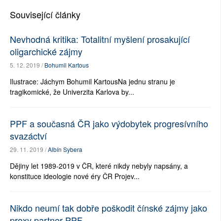
Související články
Nevhodná kritika: Totalitní myšlení prosakující
oligarchické zájmy
5. 12. 2019 /
Bohumil Kartous
Ilustrace: Jáchym Bohumil KartousNa jednu stranu je
tragikomické, že Univerzita Karlova by...
PPF a současná ČR jako výdobytek progresívního
svazáctví
29. 11. 2019 /
Albín Sybera
Dějiny let 1989-2019 v ČR, které nikdy nebyly napsány, a
konstituce ideologie nové éry ČR Projev...
Nikdo neumí tak dobře poškodit čínské zájmy jako
proxy partner PPF