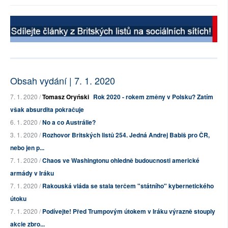
Obsah vydání | 7. 1. 2020
7. 1. 2020 /
Tomasz Oryński
Rok 2020 - rokem změny v Polsku? Zatím
však absurdita pokračuje
6. 1. 2020 /
No a co Austrálie?
3. 1. 2020 /
Rozhovor Britských listů 254. Jedná Andrej Babiš pro ČR,
nebo jen p...
7. 1. 2020 /
Chaos ve Washingtonu ohledně budoucnosti americké
armády v Iráku
7. 1. 2020 /
Rakouská vláda se stala terčem "státního" kybernetického
útoku
7. 1. 2020 /
Podívejte! Před Trumpovým útokem v Iráku výrazně stouply
akcie zbro...