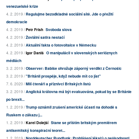
venezuelské krize
4. 2. 2019 /
Regulujme bezodkladně sociální sítě. Jde o přežití
demokracie
4. 2. 2019 /
Petr Frish
Svoboda slova
4. 2. 2019 /
Žoviální satira nestačí
4. 2. 2019 /
Aktuální fakta o fotovoltaice v Německu
4. 2. 2019 /
Igor Daniš
O manipulácii v slovenských serióznych
médiách
3. 2. 2019 /
Observer: Babiše ohrožuje záporný verdikt z Černošic
3. 2. 2019 /
"Británii prospěje, když nebude mít co jíst"
7. 6. 2020 /
Milí čtenáři a příznivci Britských listů
3. 2. 2019 /
Anglická královna má být evakuována, pokud by se Británie
po brexit...
1. 2. 2019 /
Trump oznámil zrušení americké účasti na dohodě s
Ruskem o zákazu j...
1. 2. 2019 /
Karel Dolejší
Stane se příštím britským premiérem
antisemitský konspirační teoret...
1. 2. 2019 /
Norddeutscher Rundfunk: Prohlášení lékařů o neškodnosti