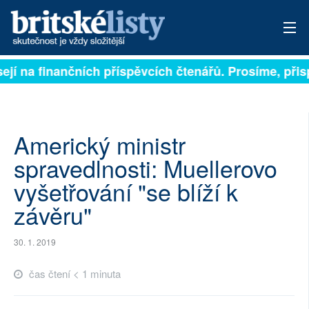
sejí na finančních příspěvcích čtenářů. Prosíme, přisp
PŘIHLÁSIT
AKTUÁLNÍ VYDÁNÍ
ARCHIV
Americký ministr
spravedlnosti: Muellerovo
ROZHOVORY
vyšetřování "se blíží k
TÉMATA
závěru"
NEJČTENĚJŠÍ ZA 7 DNÍ
30. 1. 2019
AUTOŘI
čas čtení < 1 minuta
PŘÍSPĚVKY NA PROVOZ