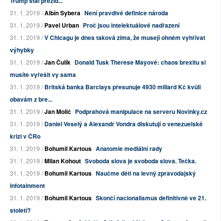
Trump stal prezid...
31. 1. 2019 /
Albín Sybera
Není pravdivé definice národa
31. 1. 2019 /
Pavel Urban
Proč jsou intelektuálové nadřazení
31. 1. 2019 /
V Chicagu je dnes taková zima, že musejí ohněm vyhřívat
výhybky
31. 1. 2019 /
Jan Čulík
Donald Tusk Therese Mayové: chaos brexitu si
musíte vyřešit vy sama
31. 1. 2019 /
Britská banka Barclays přesunuje 4930 miliard Kč kvůli
obavám z bre...
31. 1. 2019 /
Jan Molič
Podprahová manipulace na serveru Novinky.cz
31. 1. 2019 /
Daniel Veselý a Alexandr Vondra diskutují o venezuelské
krizi v ČRo
31. 1. 2019 /
Bohumil Kartous
Anatomie mediální rady
31. 1. 2019 /
Milan Kohout
Svoboda slova je svoboda slova. Tečka.
31. 1. 2019 /
Bohumil Kartous
Naučme děti na levný zpravodajský
infotainment
31. 1. 2019 /
Bohumil Kartous
Skončí nacionalismus definitivně ve 21.
století?