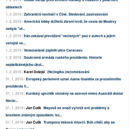
oblastech
1. 2. 2019 /
Zahraniční novináři v Číně: Sledování, zastrašování
1. 2. 2019 /
Americká lobby držitelů zbraní tvrdí, že cesta do Moskvy
nebyla "of...
1. 2. 2019 /
Írán zakázal převážení "nečistých" psů v autech a jejich
veřejné ve...
1. 2. 2019 /
Venezuelané zaplnili ulice Caracasu
1. 2. 2019 /
Soukromá armáda ruského prezidenta: Historie
nejdelikátnějšího úkol...
1. 2. 2019 /
Karel Dolejší
(Ne)logika (ne)vměšování
31. 1. 2019 /
Evropský parlament uznal Juana Guaidóa za prozatímního
prezidenta V...
31. 1. 2019 /
Kurdský uprchlík vězněný na ostrově mimo Austrálii dostal
literár...
31. 1. 2019 /
Jan Čulík
Mayová se snaží vyřešit své problémy s
brexitem známým způsobem: ko...
31. 1. 2019 /
Jan Čulík
Trumpova tisková mluvčí: Bůh
, aby se
chtěl