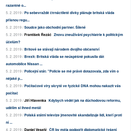
razantně o...
5. 2. 2019 /
Po sebevraždě čtrnáctileté dívky plánuje britská vláda
přísnou regu...
5. 2. 2019 /
Soudce jako obchodní partner. Šílené
5. 2. 2019 /
František Řezáč
Znovu zneužívání psychiatrie k politickým
účelům?
5. 2. 2019 /
Britové se stávají národem dvojího občanství
5. 2. 2019 /
Brexit: Britská vláda se neúspěšně pokusila dát
automobilce Nissan ...
5. 2. 2019 /
Policejní stát: "Policie se mě právě dotazovala, zda vím o
nějaké p...
5. 2. 2019 /
Počítačové viry skryté ve fyzické DNA mohou nakazit vás
počítač
5. 2. 2019 /
Jiří Hlavenka
Kdybych věděl jak na důchodovou reformu,
udělím si ihned metál
5. 2. 2019 /
Polská státní televize jmenovitě skandalizuje lidi, kteří proti
ní ...
4. 2. 2019 /
Daniel Veselý
ČR by měla podpořit diplomatické řešení