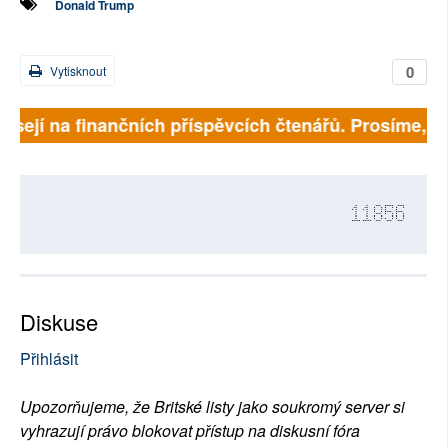
Donald Trump
0
Vytisknout
visejí na finančních příspěvcích čtenářů. Prosíme, při
11856
Diskuse
Přihlásit
Upozorňujeme, že Britské listy jako soukromý server si
vyhrazují právo blokovat přístup na diskusní fóra