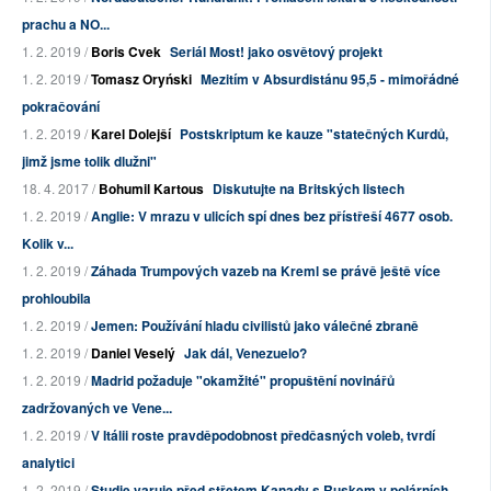
prachu a NO...
1. 2. 2019 /
Boris Cvek
Seriál Most! jako osvětový projekt
1. 2. 2019 /
Tomasz Oryński
Mezitím v Absurdistánu 95,5 - mimořádné
pokračování
1. 2. 2019 /
Karel Dolejší
Postskriptum ke kauze "statečných Kurdů,
jimž jsme tolik dlužni"
18. 4. 2017 /
Bohumil Kartous
Diskutujte na Britských listech
1. 2. 2019 /
Anglie: V mrazu v ulicích spí dnes bez přístřeší 4677 osob.
Kolik v...
1. 2. 2019 /
Záhada Trumpových vazeb na Kreml se právě ještě více
prohloubila
1. 2. 2019 /
Jemen: Používání hladu civilistů jako válečné zbraně
1. 2. 2019 /
Daniel Veselý
Jak dál, Venezuelo?
1. 2. 2019 /
Madrid požaduje "okamžité" propuštění novinářů
zadržovaných ve Vene...
1. 2. 2019 /
V Itálii roste pravděpodobnost předčasných voleb, tvrdí
analytici
1. 2. 2019 /
Studie varuje před střetem Kanady s Ruskem v polárních