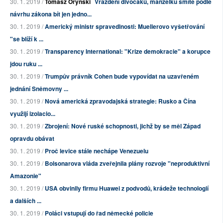
30. 1. 2019 /
Tomasz Oryński
Vraždění divočáků, manželku smíte podle
návrhu zákona bít jen jedno...
30. 1. 2019 /
Americký ministr spravedlnosti: Muellerovo vyšetřování
"se blíží k ...
30. 1. 2019 /
Transparency International: "Krize demokracie" a korupce
jdou ruku ...
30. 1. 2019 /
Trumpův právník Cohen bude vypovídat na uzavřeném
jednání Sněmovny ...
30. 1. 2019 /
Nová americká zpravodajská strategie: Rusko a Čína
využijí izolacio...
30. 1. 2019 /
Zbrojení: Nové ruské schopnosti, jichž by se měl Západ
opravdu obávat
30. 1. 2019 /
Proč levice stále nechápe Venezuelu
30. 1. 2019 /
Bolsonarova vláda zveřejnila plány rozvoje "neproduktivní
Amazonie"
30. 1. 2019 /
USA obvinily firmu Huawei z podvodů, krádeže technologií
a dalších ...
30. 1. 2019 /
Poláci vstupují do řad německé policie