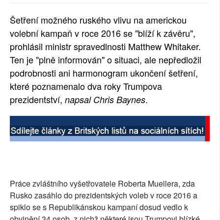
SOCIÁLNÍ SÍTĚ
Šetření možného ruského vlivu na americkou
volební kampaň v roce 2016 se "blíží k závěru",
RUBRIKY
prohlásil ministr spravedlnosti Matthew Whitaker.
PLNÁ VERZE STRÁNEK
Ten je "plně informován" o situaci, ale nepředložil
podrobnosti ani harmonogram ukončení šetření,
které poznamenalo dva roky Trumpova
prezidentství,
.
napsal Chris Baynes
Práce zvláštního vyšetřovatele Roberta Muellera, zda
Rusko zasáhlo do prezidentských voleb v roce 2016 a
spiklo se s Republikánskou kampaní dosud vedlo k
obvinění 34 osob, z nichž některé jsou Trumpovi blízké.