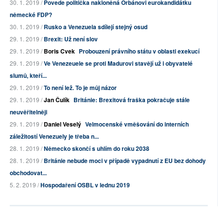
30. 1. 2019 /
Povede politička nakloněná Orbánovi eurokandidátku
německé FDP?
30. 1. 2019 /
Rusko a Venezuela sdílejí stejný osud
29. 1. 2019 /
Brexit: Už není slov
29. 1. 2019 /
Boris Cvek
Probouzení právního státu v oblasti exekucí
29. 1. 2019 /
Ve Venezeuele se proti Madurovi stavějí už i obyvatelé
slumů, kteří...
29. 1. 2019 /
To není lež. To je můj názor
29. 1. 2019 /
Jan Čulík
Británie: Brexitová fraška pokračuje stále
neuvěřitelněji
29. 1. 2019 /
Daniel Veselý
Velmocenské vměšování do interních
záležitostí Venezuely je třeba n...
28. 1. 2019 /
Německo skončí s uhlím do roku 2038
28. 1. 2019 /
Británie nebude moci v případě vypadnutí z EU bez dohody
obchodovat...
5. 2. 2019 /
Hospodaření OSBL v lednu 2019