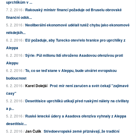
uprchlíkům v ...
7. 2. 2016 /
Rakouský ministr financí požaduje od Bruselu obrovské
finanční odšk...
5. 2. 2016 /
Neoliberální ekonomové udělali tutéž chybu jako ekonomové
někdejšíh...
6. 2. 2016 /
EU požaduje, aby Turecko otevřelo hranice pro uprchlíky z
Aleppa
6. 2. 2016 /
Sýrie: Půl milionu lidí ohroženo Asadovou ofenzívou proti
Aleppu
6. 2. 2016 /
To, co se teď stane v Aleppu, bude utvářet evropskou
budoucnost
6. 2. 2016 /
Karel Dolejší
Proč mír není zaručen a svět čekají "zajímavé
časy"
5. 2. 2016 /
Desetitisíce uprchlíků utíkají před ruskými nálety na civilisty
a p...
5. 2. 2016 /
Ruské letecké údery a Asadova ofenzíva vyhnaly z Aleppa
desetitisíc...
5. 2. 2016 /
Jan Čulík
Středoevropské země přiznávají, že tradiční