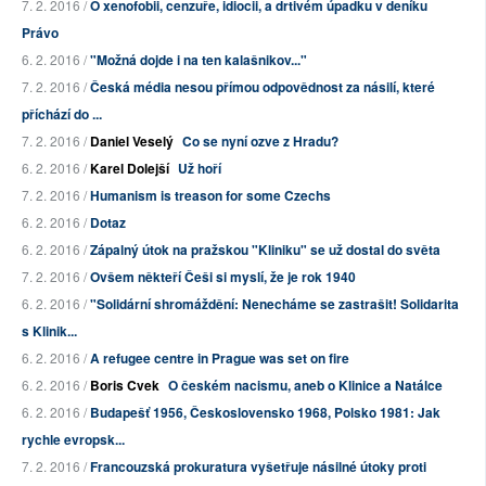
7. 2. 2016 /
O xenofobii, cenzuře, idiocii, a drtivém úpadku v deníku
Právo
6. 2. 2016 /
"Možná dojde i na ten kalašnikov..."
7. 2. 2016 /
Česká média nesou přímou odpovědnost za násilí, které
příchází do ...
7. 2. 2016 /
Daniel Veselý
Co se nyní ozve z Hradu?
6. 2. 2016 /
Karel Dolejší
Už hoří
7. 2. 2016 /
Humanism is treason for some Czechs
6. 2. 2016 /
Dotaz
6. 2. 2016 /
Zápalný útok na pražskou "Kliniku" se už dostal do světa
7. 2. 2016 /
Ovšem někteří Češi si myslí, že je rok 1940
6. 2. 2016 /
"Solidární shromáždění: Nenecháme se zastrašit! Solidarita
s Klinik...
6. 2. 2016 /
A refugee centre in Prague was set on fire
6. 2. 2016 /
Boris Cvek
O českém nacismu, aneb o Klinice a Natálce
6. 2. 2016 /
Budapešť 1956, Československo 1968, Polsko 1981: Jak
rychle evropsk...
7. 2. 2016 /
Francouzská prokuratura vyšetřuje násilné útoky proti