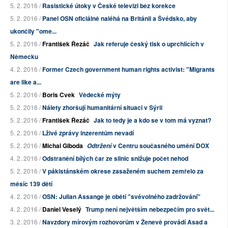
5. 2. 2016 /
Rasistické útoky v České televizi bez korekce
5. 2. 2016 /
Panel OSN oficiálně naléhá na Británii a Švédsko, aby
ukončily "ome...
5. 2. 2016 /
František Řezáč
Jak referuje český tisk o uprchlících v
Německu
4. 2. 2016 /
Former Czech government human rights activist: "Migrants
are like a...
5. 2. 2016 /
Boris Cvek
Vědecké mýty
5. 2. 2016 /
Nálety zhoršují humanitární situaci v Sýrii
5. 2. 2016 /
František Řezáč
Jak to tedy je a kdo se v tom má vyznat?
5. 2. 2016 /
Lživé zprávy inzerentům nevadí
5. 2. 2016 /
Michal Giboda
v Centru současného umění DOX
Odtržení
4. 2. 2016 /
Odstranění bílých čar ze silnic snižuje počet nehod
5. 2. 2016 /
V pákistánském okrese zasaženém suchem zemřelo za
měsíc 139 dětí
4. 2. 2016 /
OSN: Julian Assange je obětí "svévolného zadržování"
4. 2. 2016 /
Daniel Veselý
Trump není největším nebezpečím pro svět...
3. 2. 2016 /
Navzdory mírovým rozhovorům v Ženevě provádí Asad a