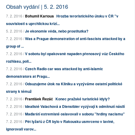
Obsah vydání | 5. 2. 2016
7. 2. 2016 /
Bohumil Kartous
Hrozba teroristického útoku v ČR "v
souvislosti s uprchlickou krizí...
5. 2. 2016 /
Je ekonomie věda, nebo prostitutka?
7. 2. 2016 /
Was a Prague demonstration of anti-fascists attacked by a
group of ...
7. 2. 2016 /
V sobotu byl opakovaně napaden přenosový vůz Českého
rozhlasu, poli...
7. 2. 2016 /
Czech Radio car was attacked by anti-islamic
demonstrators at Pragu...
7. 2. 2016 /
Odsuzujeme útok na Kliniku a vyzýváme ostatní politické
strany k témuž
7. 2. 2016 /
František Řezáč
Konec pražské turistické idyly?
7. 2. 2016 /
Idealisté Valachová a Dienstbier vyzývají k odmítnutí násilí
7. 2. 2016 /
Maďarští extremisté oslavovali v sobotu "hrdiny nacismu"
7. 2. 2016 /
Pět lyžařů z ČR bylo v Rakousku usmrceno v lavině,
ignorovali varov...