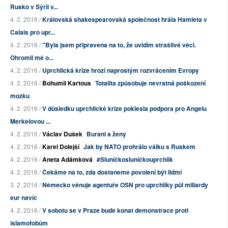
Rusko v Sýrii v...
4. 2. 2016 /
Královská shakespearovská společnost hrála Hamleta v
Calais pro upr...
4. 2. 2016 /
"Byla jsem připravena na to, že uvidím strašlivé věci.
Ohromil mě o...
4. 2. 2016 /
Uprchlická krize hrozí naprostým rozvrácením Evropy
4. 2. 2016 /
Bohumil Kartous
Totalita způsobuje nevratná poškození
mozku
4. 2. 2016 /
V důsledku uprchlické krize poklesla podpora pro Angelu
Merkelovou ...
4. 2. 2016 /
Václav Dušek
Burani a ženy
4. 2. 2016 /
Karel Dolejší
Jak by NATO prohrálo válku s Ruskem
4. 2. 2016 /
Aneta Adámková
#Sluníčkosluníčkouprchlík
4. 2. 2016 /
Čekáme na to, zda dostaneme povolení být lidmi
3. 2. 2016 /
Německo věnuje agentuře OSN pro uprchlíky půl miliardy
eur navíc
4. 2. 2016 /
V sobotu se v Praze bude konat demonstrace proti
islamofobům