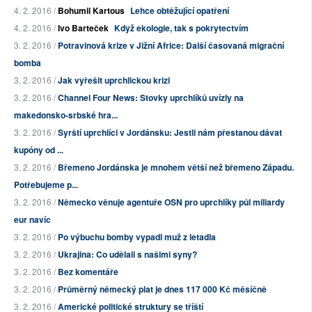
4. 2. 2016 /
Bohumil Kartous
Lehce obtěžující opatření
4. 2. 2016 /
Ivo Barteček
Když ekologie, tak s pokrytectvím
3. 2. 2016 /
Potravinová krize v Jižní Africe: Další časovaná migrační
bomba
3. 2. 2016 /
Jak vyřešit uprchlickou krizi
3. 2. 2016 /
Channel Four News: Stovky uprchlíků uvízly na
makedonsko-srbské hra...
3. 2. 2016 /
Syrští uprchlíci v Jordánsku: Jestli nám přestanou dávat
kupóny od ...
3. 2. 2016 /
Břemeno Jordánska je mnohem větší než břemeno Západu.
Potřebujeme p...
3. 2. 2016 /
Německo věnuje agentuře OSN pro uprchlíky půl miliardy
eur navíc
3. 2. 2016 /
Po výbuchu bomby vypadl muž z letadla
3. 2. 2016 /
Ukrajina: Co udělali s našimi syny?
3. 2. 2016 /
Bez komentáře
3. 2. 2016 /
Průměrný německý plat je dnes 117 000 Kč měsíčně
3. 2. 2016 /
Americké politické struktury se tříští