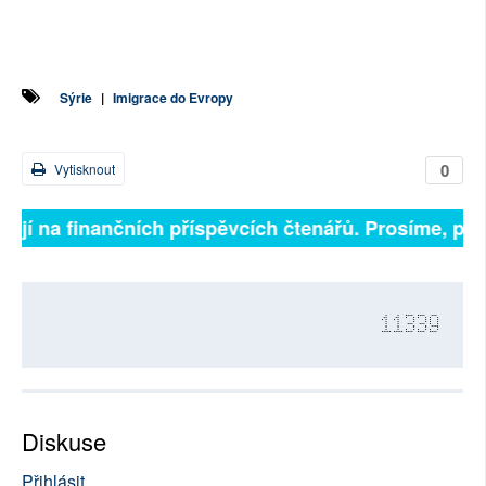
Sýrie
|
Imigrace do Evropy
0
Vytisknout
sejí na finančních příspěvcích čtenářů. Prosíme, přis
11339
Diskuse
Přihlásit