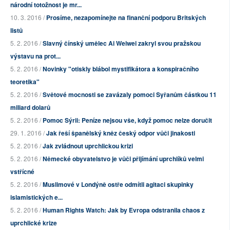
národní totožnost je mr...
10. 3. 2016 /
Prosíme, nezapomínejte na finanční podporu Britských
listů
5. 2. 2016 /
Slavný čínský umělec Ai Weiwei zakryl svou pražskou
výstavu na prot...
5. 2. 2016 /
Novinky "otiskly blábol mystifikátora a konspiračního
teoretika"
5. 2. 2016 /
Světové mocnosti se zavázaly pomoci Syřanům částkou 11
miliard dolarů
5. 2. 2016 /
Pomoc Sýrii: Peníze nejsou vše, když pomoc nelze doručit
29. 1. 2016 /
Jak řeší španělský kněz český odpor vůči jinakosti
5. 2. 2016 /
Jak zvládnout uprchlickou krizi
5. 2. 2016 /
Německé obyvatelstvo je vůči přijímání uprchlíků velmi
vstřícné
5. 2. 2016 /
Muslimové v Londýně ostře odmítli agitaci skupinky
islamistických e...
5. 2. 2016 /
Human Rights Watch: Jak by Evropa odstranila chaos z
uprchlické krize