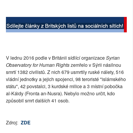
SOCIÁLNÍ SÍTĚ
RUBRIKY
PLNÁ VERZE STRÁNEK
V lednu 2016 podle v Británii sídlící organizace
Syrian
Observatory for Human Rights
zemřelo v Sýrii násilnou
smrtí 1382 civilistů. Z nich 679 usmrtily ruské nálety, 516
vládní jednotky a jejich spojenci, 98 teroristé "islámského
státu", 42 povstalci, 3 kurdské milice a 3 místní pobočka
al-Káidy (Fronta an-Nusra). Nebylo možno určit, kdo
způsobil smrt dalších 41 osob.
Zdroj:
ZDE