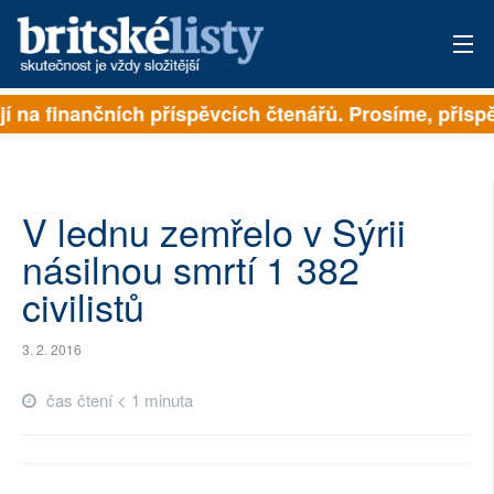
jí na finančních příspěvcích čtenářů. Prosíme, přispěj
PŘIHLÁSIT
AKTUÁLNÍ VYDÁNÍ
ARCHIV
V lednu zemřelo v Sýrii
násilnou smrtí 1 382
ROZHOVORY
civilistů
TÉMATA
3. 2. 2016
NEJČTENĚJŠÍ ZA 7 DNÍ
čas čtení < 1 minuta
AUTOŘI
PŘÍSPĚVKY NA PROVOZ