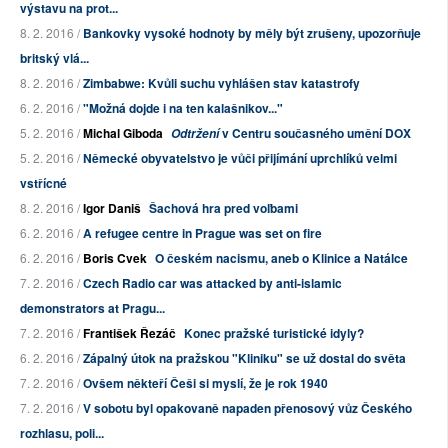
výstavu na prot...
8. 2. 2016 /
Bankovky vysoké hodnoty by měly být zrušeny, upozorňuje
britský vlá...
8. 2. 2016 /
Zimbabwe: Kvůli suchu vyhlášen stav katastrofy
6. 2. 2016 /
"Možná dojde i na ten kalašnikov..."
5. 2. 2016 /
Michal Giboda
v Centru současného umění DOX
Odtržení
5. 2. 2016 /
Německé obyvatelstvo je vůči přijímání uprchlíků velmi
vstřícné
8. 2. 2016 /
Igor Daniš
Šachová hra pred voľbami
6. 2. 2016 /
A refugee centre in Prague was set on fire
6. 2. 2016 /
Boris Cvek
O českém nacismu, aneb o Klinice a Natálce
7. 2. 2016 /
Czech Radio car was attacked by anti-islamic
demonstrators at Pragu...
7. 2. 2016 /
František Řezáč
Konec pražské turistické idyly?
6. 2. 2016 /
Zápalný útok na pražskou "Kliniku" se už dostal do světa
7. 2. 2016 /
Ovšem někteří Češi si myslí, že je rok 1940
7. 2. 2016 /
V sobotu byl opakovaně napaden přenosový vůz Českého
rozhlasu, poli...