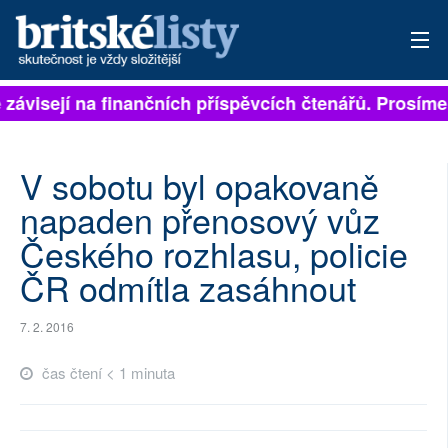
 závisejí na finančních příspěvcích čtenářů. Prosíme,
PŘIHLÁSIT
AKTUÁLNÍ VYDÁNÍ
V sobotu byl opakovaně
ARCHIV
napaden přenosový vůz
Českého rozhlasu, policie
ROZHOVORY
ČR odmítla zasáhnout
TÉMATA
7. 2. 2016
NEJČTENĚJŠÍ ZA 7 DNÍ
čas čtení < 1 minuta
AUTOŘI
PŘÍSPĚVKY NA PROVOZ