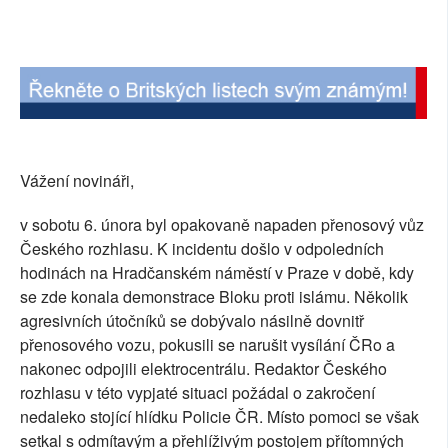
SOCIÁLNÍ SÍTĚ
RUBRIKY
PLNÁ VERZE STRÁNEK
Vážení novináři,
v sobotu 6. února byl opakovaně napaden přenosový vůz
Českého rozhlasu. K incidentu došlo v odpoledních
hodinách na Hradčanském náměstí v Praze v době, kdy
se zde konala demonstrace Bloku proti islámu. Několik
agresivních útočníků se dobývalo násilně dovnitř
přenosového vozu, pokusili se narušit vysílání ČRo a
nakonec odpojili elektrocentrálu. Redaktor Českého
rozhlasu v této vypjaté situaci požádal o zakročení
nedaleko stojící hlídku Policie ČR. Místo pomoci se však
setkal s odmítavým a přehlíživým postojem přítomných