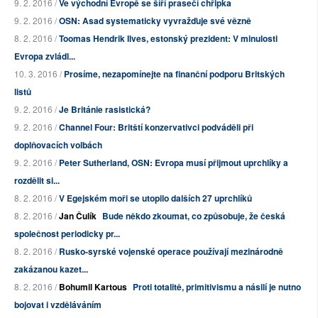
9. 2. 2016 /
Ve východní Evropě se šíří prasečí chřipka
9. 2. 2016 /
OSN: Asad systematicky vyvražďuje své vězně
8. 2. 2016 /
Toomas Hendrik Ilves, estonský prezident: V minulosti
Evropa zvládl...
10. 3. 2016 /
Prosíme, nezapomínejte na finanční podporu Britských
listů
9. 2. 2016 /
Je Británie rasistická?
9. 2. 2016 /
Channel Four: Britští konzervativci podváděli při
doplňovacích volbách
9. 2. 2016 /
Peter Sutherland, OSN: Evropa musí přijmout uprchlíky a
rozdělit si...
8. 2. 2016 /
V Egejském moři se utopilo dalších 27 uprchlíků
8. 2. 2016 /
Jan Čulík
Bude někdo zkoumat, co způsobuje, že česká
společnost periodicky pr...
8. 2. 2016 /
Rusko-syrské vojenské operace používají mezinárodně
zakázanou kazet...
8. 2. 2016 /
Bohumil Kartous
Proti totalitě, primitivismu a násilí je nutno
bojovat i vzděláváním