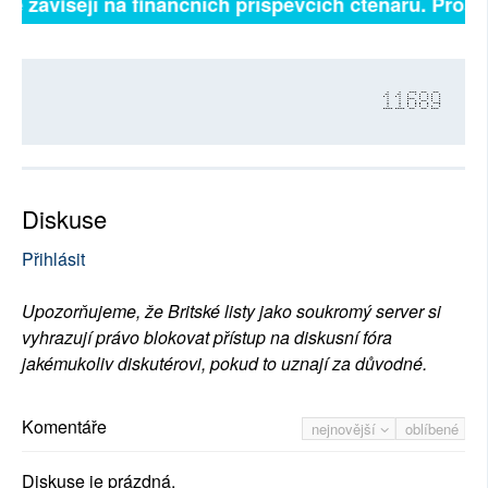
lně závisejí na finančních příspěvcích čtenářů. Prosím
11689
Diskuse
Přihlásit
Upozorňujeme, že Britské listy jako soukromý server si
vyhrazují právo blokovat přístup na diskusní fóra
jakémukoliv diskutérovi, pokud to uznají za důvodné.
Komentáře
nejnovější
oblíbené
Diskuse je prázdná.