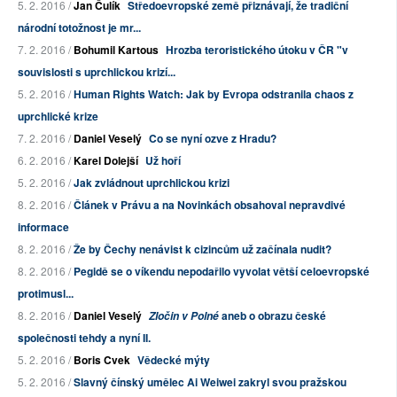
5. 2. 2016 /
Jan Čulík
Středoevropské země přiznávají, že tradiční
národní totožnost je mr...
7. 2. 2016 /
Bohumil Kartous
Hrozba teroristického útoku v ČR "v
souvislosti s uprchlickou krizí...
5. 2. 2016 /
Human Rights Watch: Jak by Evropa odstranila chaos z
uprchlické krize
7. 2. 2016 /
Daniel Veselý
Co se nyní ozve z Hradu?
6. 2. 2016 /
Karel Dolejší
Už hoří
5. 2. 2016 /
Jak zvládnout uprchlickou krizi
8. 2. 2016 /
Článek v Právu a na Novinkách obsahoval nepravdivé
informace
8. 2. 2016 /
Že by Čechy nenávist k cizincům už začínala nudit?
8. 2. 2016 /
Pegidě se o víkendu nepodařilo vyvolat větší celoevropské
protimusl...
8. 2. 2016 /
Daniel Veselý
aneb o obrazu české
Zločin v Polné
společnosti tehdy a nyní II.
5. 2. 2016 /
Boris Cvek
Vědecké mýty
5. 2. 2016 /
Slavný čínský umělec Ai Weiwei zakryl svou pražskou