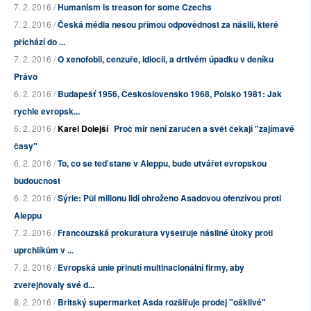
7. 2. 2016 /
Humanism is treason for some Czechs
7. 2. 2016 /
Česká média nesou přímou odpovědnost za násilí, které
příchází do ...
7. 2. 2016 /
O xenofobii, cenzuře, idiocii, a drtivém úpadku v deníku
Právo
6. 2. 2016 /
Budapešť 1956, Československo 1968, Polsko 1981: Jak
rychle evropsk...
6. 2. 2016 /
Karel Dolejší
Proč mír není zaručen a svět čekají "zajímavé
časy"
6. 2. 2016 /
To, co se teď stane v Aleppu, bude utvářet evropskou
budoucnost
6. 2. 2016 /
Sýrie: Půl milionu lidí ohroženo Asadovou ofenzívou proti
Aleppu
7. 2. 2016 /
Francouzská prokuratura vyšetřuje násilné útoky proti
uprchlíkům v ...
7. 2. 2016 /
Evropská unie přinutí multinacionální firmy, aby
zveřejňovaly své d...
8. 2. 2016 /
Britský supermarket Asda rozšiřuje prodej "ošklivé"