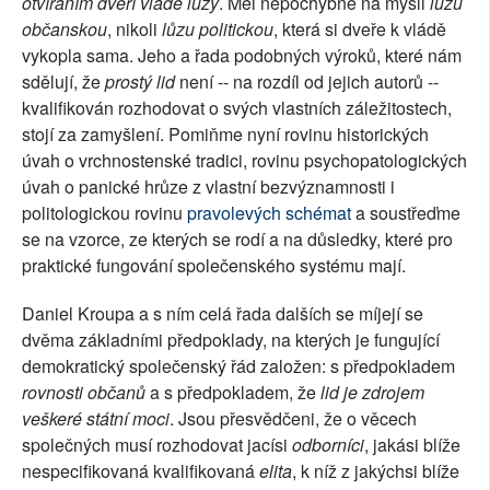
otvíráním dveří vládě lůzy
. Měl nepochybně na mysli
lůzu
občanskou
, nikoli
lůzu
politickou
, která si dveře k vládě
vykopla sama. Jeho a řada podobných výroků, které nám
sdělují, že
prostý
lid
není -- na rozdíl od jejich autorů --
kvalifikován rozhodovat o svých vlastních záležitostech,
stojí za zamyšlení. Pomiňme nyní rovinu historických
úvah o vrchnostenské tradici, rovinu psychopatologických
úvah o panické hrůze z vlastní bezvýznamnosti i
politologickou rovinu
pravolevých schémat
a soustřeďme
se na vzorce, ze kterých se rodí a na důsledky, které pro
praktické fungování společenského systému mají.
Daniel Kroupa a s ním celá řada dalších se míjejí se
dvěma základními předpoklady, na kterých je fungující
demokratický společenský řád založen: s předpokladem
rovnosti občanů
a s předpokladem, že
lid je zdrojem
veškeré státní moci
. Jsou přesvědčeni, že o věcech
společných musí rozhodovat jacísi
odborníci
, jakási blíže
nespecifikovaná kvalifikovaná
elita
, k níž z jakýchsi blíže