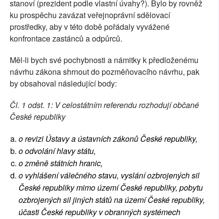
stanoví (prezident podle vlastní úvahy?). Bylo by rovněž
ku prospěchu zavázat veřejnoprávní sdělovací
prostředky, aby v této době pořádaly vyvážené
konfrontace zastánců a odpůrců.
Měl-li bych své pochybnosti a námitky k předloženému
návrhu zákona shrnout do pozměňovacího návrhu, pak
by obsahoval následující body:
Čl. 1 odst. 1: V celostátním referendu rozhodují občané
České republiky
o revizi Ústavy a ústavních zákonů České republiky,
o odvolání hlavy státu,
o změně státních hranic,
o vyhlášení válečného stavu, vyslání ozbrojených sil
České republiky mimo území České republiky, pobytu
ozbrojených sil jiných států na území České republiky,
účasti České republiky v obranných systémech