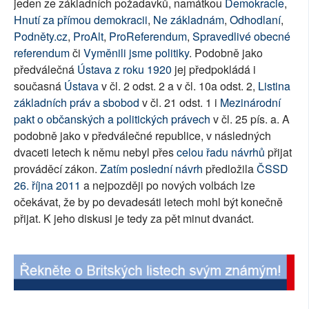
jeden ze základních požadavků, namátkou
Demokracie
,
SOCIÁLNÍ SÍTĚ
Hnutí za přímou demokracii
,
Ne základnám
,
Odhodlaní
,
Podněty.cz
,
ProAlt
,
ProReferendum
,
Spravedlivé obecné
RUBRIKY
referendum
či
Vyměnili jsme politiky
. Podobně jako
předválečná
Ústava z roku 1920
jej předpokládá i
PLNÁ VERZE STRÁNEK
současná
Ústava
v čl. 2 odst. 2 a v čl. 10a odst. 2,
Listina
základních práv a sbobod
v čl. 21 odst. 1 i
Mezinárodní
pakt o občanských a politických právech
v čl. 25 pís. a. A
podobně jako v předválečné republice, v následných
dvaceti letech k němu nebyl přes
celou řadu návrhů
přijat
prováděcí zákon.
Zatím poslední návrh
předložila
ČSSD
26. října 2011
a nejpozději po nových volbách lze
očekávat, že by po devadesáti letech mohl být konečně
přijat. K jeho diskusi je tedy za pět minut dvanáct.