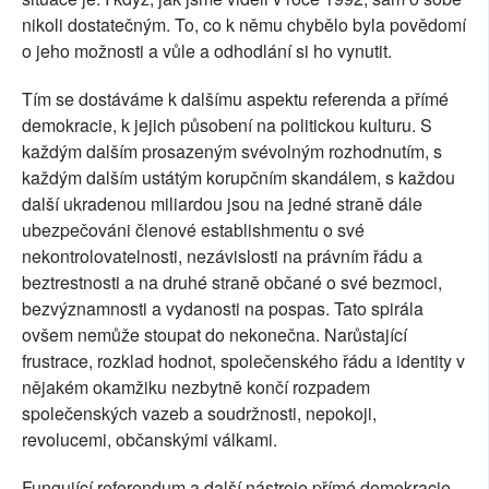
nikoli dostatečným. To, co k němu chybělo byla povědomí
o jeho možnosti a vůle a odhodlání si ho vynutit.
Tím se dostáváme k dalšímu aspektu referenda a přímé
demokracie, k jejich působení na politickou kulturu. S
každým dalším prosazeným svévolným rozhodnutím, s
každým dalším ustátým korupčním skandálem, s každou
další ukradenou miliardou jsou na jedné straně dále
ubezpečováni členové establishmentu o své
nekontrolovatelnosti, nezávislosti na právním řádu a
beztrestnosti a na druhé straně občané o své bezmoci,
bezvýznamnosti a vydanosti na pospas. Tato spirála
ovšem nemůže stoupat do nekonečna. Narůstající
frustrace, rozklad hodnot, společenského řádu a identity v
nějakém okamžiku nezbytně končí rozpadem
společenských vazeb a soudržnosti, nepokoji,
revolucemi, občanskými válkami.
Fungující referendum a další nástroje přímé demokracie