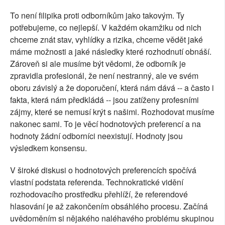
To není filipika proti odborníkům jako takovým. Ty
potřebujeme, co nejlepší. V každém okamžiku od nich
chceme znát stav, vyhlídky a rizika, chceme vědět jaké
máme možnosti a jaké následky které rozhodnutí obnáší.
Zároveň si ale musíme být vědomi, že odborník je
zpravidla profesionál, že není nestranný, ale ve svém
oboru závislý a že doporučení, která nám dává -- a často i
fakta, která nám předkládá -- jsou zatíženy profesními
zájmy, které se nemusí krýt s našimi. Rozhodovat musíme
nakonec sami. To je věcí hodnotových preferencí a na
hodnoty žádní odborníci neexistují. Hodnoty jsou
výsledkem konsensu.
V široké diskusi o hodnotových preferencích spočívá
vlastní podstata referenda. Technokratické vidění
rozhodovacího prostředku přehlíží, že referendové
hlasování je až zakončením obsáhlého procesu. Začíná
uvědoměním si nějakého naléhavého problému skupinou