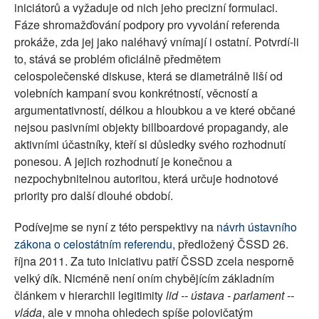
iniciátorů a vyžaduje od nich jeho precizní formulaci.
Fáze shromažďování podpory pro vyvolání referenda
prokáže, zda jej jako naléhavý vnímají i ostatní. Potvrdí-li
to, stává se problém oficiálně předmětem
celospolečenské diskuse, která se diametrálně liší od
volebních kampaní svou konkrétností, věcností a
argumentativností, délkou a hloubkou a ve které občané
nejsou pasivními objekty billboardové propagandy, ale
aktivními účastníky, kteří si důsledky svého rozhodnutí
ponesou. A jejich rozhodnutí je konečnou a
nezpochybnitelnou autoritou, která určuje hodnotové
priority pro další dlouhé období.
Podívejme se nyní z této perspektivy na
návrh ústavního
zákona o celostátním referendu
, předložený ČSSD 26.
října 2011. Za tuto iniciativu patří ČSSD zcela nesporně
velký dík. Nicméně není oním chybějícím základním
článkem v hierarchii legitimity
lid -- ústava - parlament --
vláda
, ale v mnoha ohledech spíše polovičatým