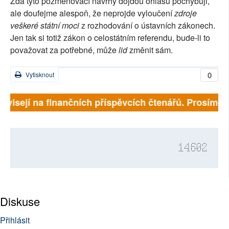
Zda tyto pozměňovací návrhy dojdou ohlasu pochybuji,
ale doufejme alespoň, že neprojde vyloučení
zdroje
veškeré státní moci
z rozhodování o ústavních zákonech.
Jen tak si totiž zákon o celostátním referendu, bude-li to
považovat za potřebné, může
lid
změnit sám.
0
Vytisknout
visejí na finančních příspěvcích čtenářů. Prosíme, při
14602
Diskuse
Přihlásit