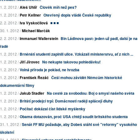
1. 2. 2012 /
Aleš Uhlíř
Člověk míň než pes?
1. 2. 2012 /
Petr Kellner
Otevřený dopis vládě České republiky
2. 2. 2012 /
Iva Vyskočilová
■ ■ ■
30. 1. 2012 /
Michael Marčák
2. 2. 2012 /
Immanuel Wallerstein
Bin Ládinova past: jeden už padl, další je na
řadě
1. 2. 2012 /
Brněnští studenti zaplnili ulice. Vzkázali ministerstvu, ať z nich ...
1. 2. 2012 /
Jiří Jírovec
No nekupte takovou pohledávku!
1. 2. 2012 /
Volná příroda je poklad, ne hrozba
1. 2. 2012 /
František Řezáč
Češi mohou závidět Němcům historické
dokumentární filmy
1. 2. 2012 /
Jakub Stadler
Na cestě za svobodou: Boj o smysl našeho světa
1. 2. 2012 /
Britští prodejci trpí: Domácnosti raději splácejí dluhy
1. 2. 2012 /
Počítač dokázal číst lidské myšlenky
1. 2. 2012 /
Obama dotazován, proč USA chtějí soudit britského studenta
31. 1. 2012 /
Senát FF MU požaduje, aby Dobeš stáhl své "reformy" vysokého
školství
31. 1. 2012 /
Slovenská vzbura proti establishmentu