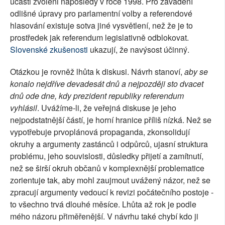
účasti zvoleni naposledy v roce 1998. Pro zavádění
odlišné úpravy pro parlamentní volby a referendové
hlasování existuje sotva jiné vysvětlení, než že je to
prostředek jak referendum legislativně odblokovat.
Slovenské zkušenosti
ukazují, že navýsost účinný.
Otázkou je rovněž lhůta k diskusi. Návrh stanoví,
aby se
konalo nejdříve devadesát dnů a nejpozději sto dvacet
dnů ode dne, kdy prezident republiky referendum
vyhlásil
. Uvážíme-li, že veřejná diskuse je jeho
nejpodstatnější částí, je horní hranice příliš nízká. Než se
vypotřebuje prvoplánová propaganda, zkonsolidují
okruhy a argumenty zastánců i odpůrců, ujasní struktura
problému, jeho souvislosti, důsledky přijetí a zamítnutí,
než se širší okruh občanů v komplexnější problematice
zorientuje tak, aby mohl zaujmout uvážený názor, než se
zpracují argumenty vedoucí k revizi počátečního postoje -
to všechno trvá dlouhé měsíce. Lhůta až rok je podle
mého názoru přiměřenější. V návrhu také chybí kdo ji