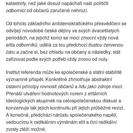
katastrofy, než jaké dosud napáchali naši političtí
odborníci
od občanů zaručeně nehrozí.
Od tohoto základního antidemokratického přesvědčení se
odvíjejí novodobé české dějiny ve svých dvacetiletých
periodách, na jejichž konci se moci zmocní vždy nová
elita odborníků
, udělá za tou předchozí
tlustou červenou
čáru
a začne si, bez ohledu na občany a následky, stát
zařizovat podle svých potřeb vždy znovu od nuly.
Institut referenda může ke společenské a státní stabilitě
významně přispět. Konkrétně zhmotňuje abstraktní
ústavní principy
rovnosti občanů
a
lidu jako zdroje moci
.
Přenáší utváření hodnotových norem z elitárních
ideologických skupinek na celospolečenskou diskusi a
konzervuje tak jejich kontinuitu při jejich průběžné revizi.
A konečně, předchází nárůstu společenského napětí,
vedoucímu k radikálním výměnám elit a činí radikální
zvraty ztěží možné.