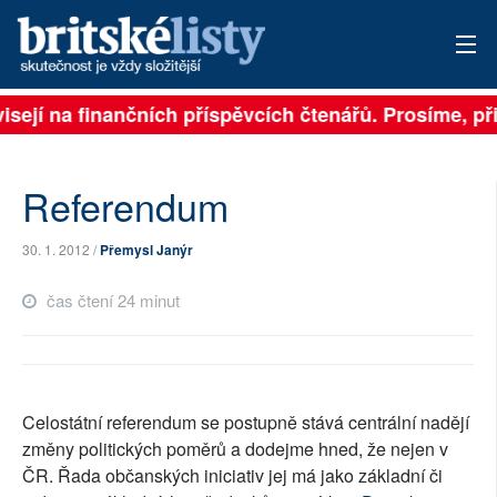
ejí na finančních příspěvcích čtenářů. Prosíme, přisp
PŘIHLÁSIT
AKTUÁLNÍ VYDÁNÍ
Referendum
ARCHIV
30. 1. 2012 /
Přemysl Janýr
ROZHOVORY
čas čtení 24 minut
TÉMATA
NEJČTENĚJŠÍ ZA 7 DNÍ
Celostátní referendum se postupně stává centrální nadějí
AUTOŘI
změny politických poměrů a dodejme hned, že nejen v
PŘÍSPĚVKY NA PROVOZ
ČR. Řada občanských iniciativ jej má jako základní či