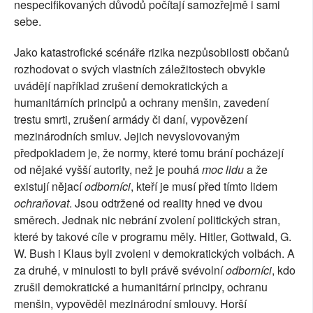
nespecifikovaných důvodů počítají samozřejmě i sami
sebe.
Jako katastrofické scénáře rizika nezpůsobilosti občanů
rozhodovat o svých vlastních záležitostech obvykle
uvádějí například zrušení demokratických a
humanitárních principů a ochrany menšin, zavedení
trestu smrti, zrušení armády či daní, vypovězení
mezinárodních smluv. Jejich nevyslovovaným
předpokladem je, že normy, které tomu brání pocházejí
od nějaké vyšší autority, než je pouhá
moc lidu
a že
existují nějací
odborníci
, kteří je musí před tímto lidem
ochraňovat
. Jsou odtržené od reality hned ve dvou
směrech. Jednak nic nebrání zvolení politických stran,
které by takové cíle v programu měly. Hitler, Gottwald, G.
W. Bush i Klaus byli zvoleni v demokratických volbách. A
za druhé, v minulosti to byli právě svévolní
odborníci
, kdo
zrušil demokratické a humanitární principy, ochranu
menšin, vypověděl mezinárodní smlouvy. Horší