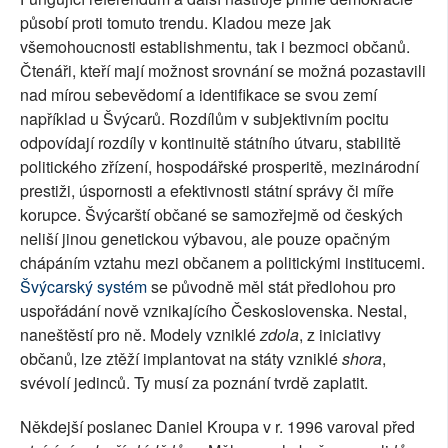
působí proti tomuto trendu. Kladou meze jak
všemohoucnosti establishmentu, tak i bezmoci občanů.
Čtenáři, kteří mají možnost srovnání se možná pozastavili
nad mírou sebevědomí a identifikace se svou zemí
například u Švýcarů. Rozdílům v subjektivním pocitu
odpovídají rozdíly v kontinuitě státního útvaru, stabilitě
politického zřízení, hospodářské prosperitě, mezinárodní
prestiži, úspornosti a efektivnosti státní správy či míře
korupce. Švýcarští občané se samozřejmě od českých
neliší jinou genetickou výbavou, ale pouze opačným
chápáním vztahu mezi občanem a politickými institucemi.
Švýcarský systém
se původně měl stát předlohou pro
uspořádání nově vznikajícího Československa. Nestal,
naneštěstí pro ně. Modely vzniklé
zdola
, z iniciativy
občanů, lze ztěží implantovat na státy vzniklé
shora
,
svévolí jedinců. Ty musí za poznání tvrdě zaplatit.
Někdejší poslanec Daniel Kroupa v r. 1996 varoval před