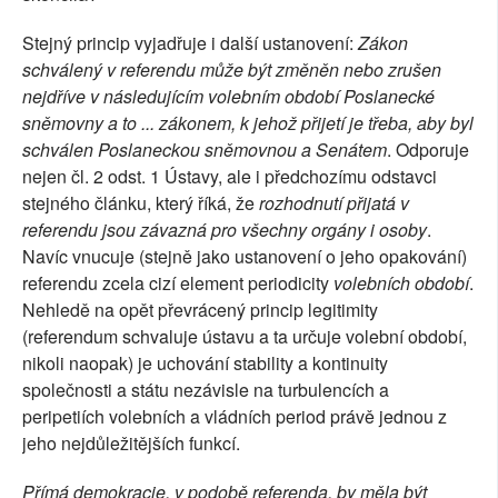
Stejný princip vyjadřuje i další ustanovení:
Zákon
schválený v referendu může být změněn nebo zrušen
nejdříve v následujícím volebním období Poslanecké
sněmovny a to ... zákonem, k jehož přijetí je třeba, aby byl
schválen Poslaneckou sněmovnou a Senátem
. Odporuje
nejen čl. 2 odst. 1 Ústavy, ale i předchozímu odstavci
stejného článku, který říká, že
rozhodnutí přijatá v
referendu jsou závazná pro všechny orgány i osoby
.
Navíc vnucuje (stejně jako ustanovení o jeho opakování)
referendu zcela cizí element periodicity
volebních období
.
Nehledě na opět převrácený princip legitimity
(referendum schvaluje ústavu a ta určuje volební období,
nikoli naopak) je uchování stability a kontinuity
společnosti a státu nezávisle na turbulencích a
peripetiích volebních a vládních period právě jednou z
jeho nejdůležitějších funkcí.
Přímá demokracie, v podobě referenda, by měla být