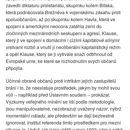
zavedli diktaturu proletariátu, skupinku kolem Biľaka,
která podněcovala Brežněva k vojenskému zásahu proti
spoluobčanům, až po skupinku kolem Havla, která ve
spojení s americkými neocons zatáhla zemi do
zločinných mezinárodních seskupení a agresí, Klause,
který ji ve spojení s domácími i cizími
kapitálově silnými
vrstvami
rozbil a vnutil jí neoliberální kapitalistický režim
a opět Klause, který se ji vytrvale snaží odtrhnout od
Evropské unie, ke které se rozhodnutím svých občanů
připojila.
Účinné obraně občanů proti intrikám jejich
zastupitelů
brání i to, že neexistuje prostředek, jakým by mohli svou
vůli -- například před Ústavním soudem -- prokázat.
Výzkumy veřejného mínění se liší podle metodologie,
jsou manipulovatelné, nezobrazují uvážený
názor
, nýbrž
momentální
náladu
, ale především se dají beztrestně
ignorovat. Institut referenda tímto prostředkem pro mezní
situace je. I když, jak jsme viděli v roce 1992, sám o sobě