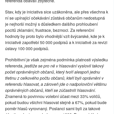
referenda obávali zbytečně.
Stav, kdy je iniciativa sice uzákoněna, ale přes všechna k
ní se upínající očekávání zůstává občanům nedostupná
je nejhorší možný s důsledkem dalšího prohloubení
pocitů zklamání, frustrace, bezmoci. Za referenční
hodnoty by proto bylo vhodnější vzít švýcarské, kde je k
iniciativě zapotřebí 50 000 podpisů a k iniciativě za revizi
ústavy 100 000 podpisů.
Prohibitivní je však zejména podmínka platnosti výsledku
referenda,
jestliže se pro ně v hlasování vyslovil takový
počet oprávněných občanů, který tvoří alespoň jednu
třetinu z celkového počtu občanů, kteří byli oprávněni v
referendu hlasovat, a zároveň jde o nadpoloviční většinu
oprávněných občanů, kteří se zúčastnili hlasování
.
Znamená to povinnou volební účast mezi 33% voličů,
pokud budou všichni hlasovat stejně a 67%, pokud bude
poměr hlasů vyrovnaný. Poslanci sami byli za takové