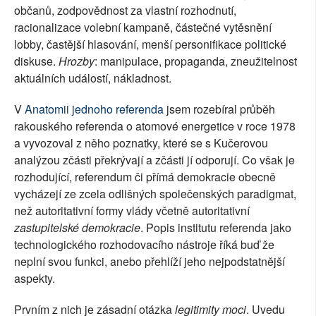
občanů, zodpovědnost za vlastní rozhodnutí,
racionalizace volební kampaně, částečné vytěsnění
lobby, častější hlasování, menší personifikace politické
diskuse.
Hrozby
: manipulace, propaganda, zneužitelnost
aktuálních událostí, nákladnost.
V
Anatomii jednoho referenda
jsem rozebíral průběh
rakouského referenda o atomové energetice v roce 1978
a vyvozoval z něho poznatky, které se s Kučerovou
analýzou zčásti překrývají a zčásti jí odporují. Co však je
rozhodující, referendum či přímá demokracie obecně
vycházejí ze zcela odlišných společenských paradigmat,
než autoritativní formy vlády včetně autoritativní
zastupitelské demokracie
. Popis institutu referenda jako
technologického rozhodovacího nástroje říká buď že
neplní svou funkci, anebo přehlíží jeho nejpodstatnější
aspekty.
Prvním z nich je zásadní otázka
legitimity moci
. Uvedu