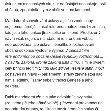
ústupkem mocenských struktur narůstající nespokojenosti
občanů, zpoplatnitelným v příští volební kampani.
Mandatorní schvalování ústavy a jejích změn coby
nejelementárnější funkci referenda nalezneme i v zemích,
kde jsou jeho funkce jinak spíše omezené. Předložený
návrh však nejenže mandatorní referendum vůbec
nepředpokládá, ale ústavní tématiku z rozhodování
občanů dokonce výslovně vyjímá:
V celostátním
referendu mohou občané České republiky rozhodnout ...
o návrhu zákona, kromě zákona ústavního
. Tím je ovšem
celý princip legitimity
lidu jako zdroje veškeré státní moci
postaven na hlavu -- parlamentní strany zjevně stojí nad
ním a legitimují samy sebe v tradici Beneše a jeho
dekretů.
Další mandatorní témata jako odvolání hlavy státu
(zejména při jeho přímé volbě), převedení pravomocí na
nadnárodní orgány, ratifikace mezinárodních smluv či