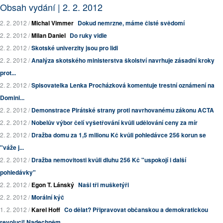
Obsah vydání | 2. 2. 2012
2. 2. 2012 /
Michal Vimmer
Dokud nemrzne, máme čisté svědomí
2. 2. 2012 /
Milan Daniel
Do ruky vidle
2. 2. 2012 /
Skotské univerzity jsou pro lidi
2. 2. 2012 /
Analýza skotského ministerstva školství navrhuje zásadní kroky
prot...
2. 2. 2012 /
Spisovatelka Lenka Procházková komentuje trestní oznámení na
Domini...
2. 2. 2012 /
Demonstrace Pirátské strany proti navrhovanému zákonu ACTA
2. 2. 2012 /
Nobelův výbor čelí vyšetřování kvůli udělování ceny za mír
2. 2. 2012 /
Dražba domu za 1,5 milionu Kč kvůli pohledávce 256 korun se
"váže j...
2. 2. 2012 /
Dražba nemovitosti kvůli dluhu 256 Kč "uspokojí i další
pohledávky"
2. 2. 2012 /
Egon T. Lánský
Naši tři mušketýři
2. 2. 2012 /
Morální kýč
1. 2. 2012 /
Karel Hoff
Co dělat? Připravovat občanskou a demokratickou
revoluci! Nadechněm...