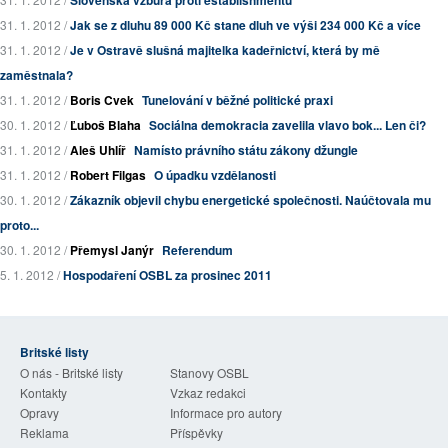
31. 1. 2012 /
Jak se z dluhu 89 000 Kč stane dluh ve výši 234 000 Kč a více
31. 1. 2012 /
Je v Ostravě slušná majitelka kadeřnictví, která by mě
zaměstnala?
31. 1. 2012 /
Boris Cvek
Tunelování v běžné politické praxi
30. 1. 2012 /
Ľuboš Blaha
Sociálna demokracia zavelila vlavo bok... Len či?
31. 1. 2012 /
Aleš Uhlíř
Namísto právního státu zákony džungle
31. 1. 2012 /
Robert Filgas
O úpadku vzdělanosti
30. 1. 2012 /
Zákazník objevil chybu energetické společnosti. Naúčtovala mu
proto...
30. 1. 2012 /
Přemysl Janýr
Referendum
5. 1. 2012 /
Hospodaření OSBL za prosinec 2011
Britské listy
O nás - Britské listy
Stanovy OSBL
Kontakty
Vzkaz redakci
Opravy
Informace pro autory
Reklama
Příspěvky