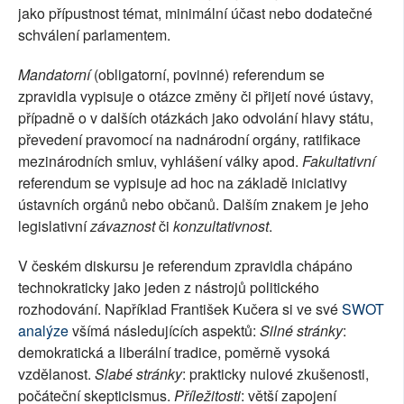
jako přípustnost témat, minimální účast nebo dodatečné
schválení parlamentem.
Mandatorní
(obligatorní, povinné) referendum se
zpravidla vypisuje o otázce změny či přijetí nové ústavy,
případně o v dalších otázkách jako odvolání hlavy státu,
převedení pravomocí na nadnárodní orgány, ratifikace
mezinárodních smluv, vyhlášení války apod.
Fakultativní
referendum se vypisuje ad hoc na základě iniciativy
ústavních orgánů nebo občanů. Dalším znakem je jeho
legislativní
závaznost
či
konzultativnost
.
V českém diskursu je referendum zpravidla chápáno
technokraticky jako jeden z nástrojů politického
rozhodování. Například František Kučera si ve své
SWOT
analýze
všímá následujících aspektů:
Silné stránky
:
demokratická a liberální tradice, poměrně vysoká
vzdělanost.
Slabé stránky
: prakticky nulové zkušenosti,
počáteční skepticismus.
Příležitosti
: větší zapojení