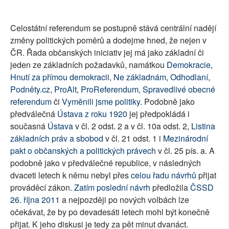
Celostátní referendum se postupně stává centrální nadějí
změny politických poměrů a dodejme hned, že nejen v
ČR. Řada občanských iniciativ jej má jako základní či
jeden ze základních požadavků, namátkou
Demokracie
,
Hnutí za přímou demokracii
,
Ne základnám
,
Odhodlaní
,
Podněty.cz
,
ProAlt
,
ProReferendum
,
Spravedlivé obecné
referendum
či
Vyměnili jsme politiky
. Podobně jako
předválečná
Ústava z roku 1920
jej předpokládá i
současná
Ústava
v čl. 2 odst. 2 a v čl. 10a odst. 2,
Listina
základních práv a sbobod
v čl. 21 odst. 1 i
Mezinárodní
pakt o občanských a politických právech
v čl. 25 pís. a. A
podobně jako v předválečné republice, v následných
dvaceti letech k němu nebyl přes
celou řadu návrhů
přijat
prováděcí zákon.
Zatím poslední návrh
předložila
ČSSD
26. října 2011
a nejpozději po nových volbách lze
očekávat, že by po devadesáti letech mohl být konečně
přijat. K jeho diskusi je tedy za pět minut dvanáct.