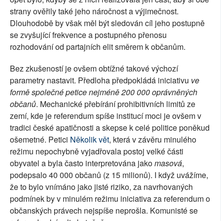
strany ověřily také jeho náročnost a výjimečnost.
Dlouhodobě by však měl být sledován cíl jeho postupně
se zvyšující frekvence a postupného přenosu
rozhodování od partajních elit směrem k občanům.
Bez zkušeností je ovšem obtížné takové výchozí
parametry nastavit. Předloha předpokládá iniciativu
ve
formě společné petice nejméně 200 000 oprávněných
občanů
. Mechanické přebírání prohibitivních limitů ze
zemí, kde je referendum spíše institucí moci je ovšem v
tradici české apatičnosti a skepse k celé politice poněkud
ošemetné. Petici
Několik vět
, která v závěru minulého
režimu nepochybně vyjadřovala postoj velké části
obyvatel a byla často interpretována jako
masová
,
podepsalo 40 000 občanů (z 15 milionů). I když uvážíme,
že to bylo vnímáno jako jisté riziko, za navrhovaných
podmínek by v minulém režimu iniciativa za referendum o
občanských právech nejspíše neprošla. Komunisté se