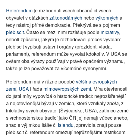
Referendum
je rozhodnutí všech občanů či všech
obyvatel v otázkách
zákonodárných
nebo
výkonných
a
tedy nástroj přímé demokracie. Překrývá se s pojmem
plebiscit
. Často se mezi nimi rozlišuje podle
iniciativy
,
neboli způsobu, jakým je rozhodovací proces vyvolán:
plebiscit vypisují ústavní orgány (prezident, vláda,
parlament), referendum může vyvolat kdokoliv. V USA se
ovšem oba výrazy používají v právě opačném významu,
takže je lze považovat za víceméně synonymní.
Referendum má v různé podobě
většina evropských
zemí, USA
i řada
mimoevropských zemí
. Míra otevřenosti
do jisté míry vypovídá o historické tradici: nejrozšířenější
a nejotevřenější bývají v zemích, které vznikaly
zdola
, z
iniciativy svých obyvatel (Švýcarsko, USA), zatímco země
s vrchnostenskou tradicí jako ČR jej nemají vůbec anebo,
snad s výjimkou Itálie či
Islandu
, zpravidla znají pouze
plebiscit či referendum omezují nejrůznějšími restrikcemi