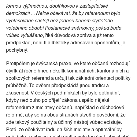
formou výjimečnou, doplňkovou k zastupitelské
demokracii ... Nelze očekávat, že by referendum bylo
vyhlašováno častěji než jednou během čtyřletého
volebního období Poslanecké sněmovny, pokud bude
vůbec vyhlášeno
, říká důvodová zpráva a již tento
předpoklad, není-li alibisticky adresován oponentům, je
pochybný.
Protipólem je švýcarská praxe, ve které občané rozhodují
čtyřikrát ročně hned několik komunálních, kantonálních a
spolkových referend a určují tak základní orientaci politiky
průběžně. To ovšem předpokládá jinou tradici a
zkušenost. V českých podmínkách by bylo optimální,
kdyby nedlouho po přijetí zákona uspělo nějaké
referendum z iniciativy občanů, například o důchodové
reformě, aby se na obou stranách utvořilo povědomí, že
zde takový použitelný a účinný nástroj vůbec existuje.
Poté lze očekávat řadu dalších iniciativ a optimální by
opět bylo, kdyby se z nich realizovala jen část, aby si obě