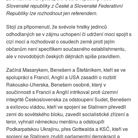
Slovenské republiky z České a Slovenské Federativní
Republiky lze rozhodnout jen referendem
.
Stojí za připomenutí, že svévole hrstky jedinců
odhodlaných se v zájmu uchopení či udržení moci spojit s
cizí mocí a rozhodovat o osudech země proti jejím
občanům není specifikem současného establishmentu,
ale v novodobých českých dějinách spíše pravidlem.
Začíná Masarykem, Benešem a Štefánikem, kteří se ve
spolupráci s Francií, Anglií a USA zasadili o rozbití
Rakousko-Uherska, Benešem osobně, který v
součinnosti s Francií a Anglií intrikoval proti územní
integritě Československa za odstoupení Sudet, Benešem
a exilovou vládou, kteří ve spojení se Stalinem převedli
zemi do sovětského bloku, zavedli socialistické zřízení a
teror, vyhnali německou menšinu a odstoupili
Podkarpatskou Ukrajinu, přes Gottwalda a KSČ, kteří ve
spojení se Stalinem zrušili parlamentní demokracii a