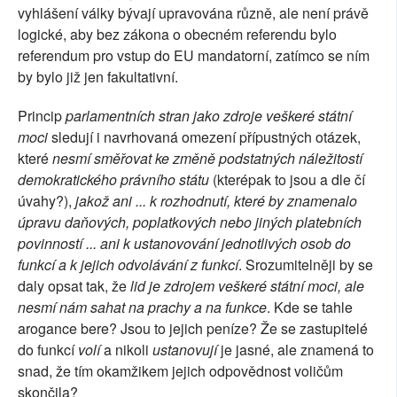
vyhlášení války bývají upravována různě, ale není právě
logické, aby bez zákona o obecném referendu bylo
referendum pro vstup do EU mandatorní, zatímco se ním
by bylo již jen fakultativní.
Princip
parlamentních stran jako zdroje veškeré státní
moci
sledují i navrhovaná omezení přípustných otázek,
které
nesmí směřovat ke změně podstatných náležitostí
demokratického právního státu
(kterépak to jsou a dle čí
úvahy?),
jakož ani ... k rozhodnutí, které by znamenalo
úpravu daňových, poplatkových nebo jiných platebních
povinností ... ani k ustanovování jednotlivých osob do
funkcí a k jejich odvolávání z funkcí
. Srozumitelněji by se
daly opsat tak, že
lid je zdrojem veškeré státní moci, ale
nesmí nám sahat na prachy a na funkce
. Kde se tahle
arogance bere? Jsou to jejich peníze? Že se zastupitelé
do funkcí
volí
a nikoli
ustanovují
je jasné, ale znamená to
snad, že tím okamžikem jejich odpovědnost voličům
skončila?