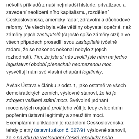
několik příkladů z naší nejmladší historie: privatizace a
zavedení neoliberálního kapitalismu, rozdělení
Československa, americký radar, zdravotní a důchodové
reformy. Ve všech byla vůle většiny obyvatel opačná, než
záměry jejich
zastupitelů
(či ještě spíše záměry cizí) a ve
všech případech prosadili svou
zastupitelé
(včetně
radaru, že se nakonec nekonal nebylo z jejich
rozhodnutí).
Tím, že jste si nás zvolili jste nám na jedno
legislativní období přenechali neomezenou moc
,
vysvětlují nám své vlastní chápání
legitimity
.
Avšak Ústava v článku 2 odst. 1, jako ostatně ve všech
demokratických zemích, výslovně stanoví, že
lid je
zdrojem veškeré státní moci
. Svévolné jednání
mocenských orgánů
proti
jeho vůli je tedy evidentním
popřením ústavní legitimity a zneužitím moci.
Exemplárním příkladem je rozdělení Československa:
tehdy platný
ústavní zákon č. 327/91
výslovně stanovil,
že
o návrhu na vystoupení České republiky nebo