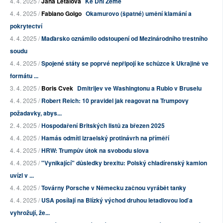
4. 4. 2025 /
Jana Létalová
Ke Dni Země
4. 4. 2025 /
Fabiano Golgo
Okamurovo (špatné) umění klamání a
pokrytectví
4. 4. 2025 /
Maďarsko oznámilo odstoupení od Mezinárodního trestního
soudu
4. 4. 2025 /
Spojené státy se poprvé nepřipojí ke schůzce k Ukrajině ve
formátu ...
3. 4. 2025 /
Boris Cvek
Dmitrijev ve Washingtonu a Rubio v Bruselu
4. 4. 2025 /
Robert Reich: 10 pravidel jak reagovat na Trumpovy
požadavky, abys...
2. 4. 2025 /
Hospodaření Britských listů za březen 2025
4. 4. 2025 /
Hamás odmítl izraelský protinávrh na příměří
4. 4. 2025 /
HRW: Trumpův útok na svobodu slova
4. 4. 2025 /
"Vynikající" důsledky brexitu: Polský chladírenský kamion
uvízl v ...
4. 4. 2025 /
Továrny Porsche v Německu začnou vyrábět tanky
4. 4. 2025 /
USA posílají na Blízký východ druhou letadlovou loď a
vyhrožují, že...