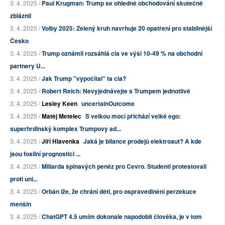
3. 4. 2025 /
Paul Krugman: Trump se ohledně obchodování skutečně
zbláznil
3. 4. 2025 /
Volby 2025: Zelený kruh navrhuje 20 opatření pro stabilnější
Česko
3. 4. 2025 /
Trump oznámil rozsáhlá cla ve výši 10-49 % na obchodní
partnery U...
3. 4. 2025 /
Jak Trump "vypočítal" ta cla?
3. 4. 2025 /
Robert Reich: Nevyjednávejte s Trumpem jednotlivě
3. 4. 2025 /
Lesley Keen
uncertainOutcome
3. 4. 2025 /
Matěj Metelec
S velkou mocí přichází velké ego:
superhrdinský komplex Trumpovy ad...
3. 4. 2025 /
Jiří Hlavenka
Jaká je bilance prodejů elektroaut? A kde
jsou fosilní prognostici ...
3. 4. 2025 /
Miliarda špinavých peněz pro Cevro. Studenti protestovali
proti uni...
3. 4. 2025 /
Orbán lže, že chrání děti, pro ospravedlnění perzekuce
menšin
3. 4. 2025 /
ChatGPT 4.5 umím dokonale napodobit člověka, je v tom