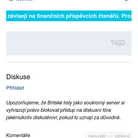
ně závisejí na finančních příspěvcích čtenářů. Prosíme
7493
Diskuse
Přihlásit
Upozorňujeme, že Britské listy jako soukromý server si
vyhrazují právo blokovat přístup na diskusní fóra
jakémukoliv diskutérovi, pokud to uznají za důvodné.
Komentáře
nejnovější
oblíbené