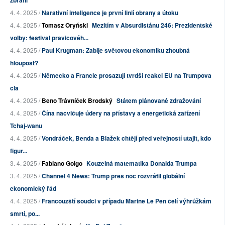
zbraní
4. 4. 2025 /
Narativní inteligence je první linií obrany a útoku
4. 4. 2025 /
Tomasz Oryński
Mezitím v Absurdistánu 246: Prezidentské
volby: festival pravicovéh...
4. 4. 2025 /
Paul Krugman: Zabije světovou ekonomiku zhoubná
hloupost?
4. 4. 2025 /
Německo a Francie prosazují tvrdší reakci EU na Trumpova
cla
4. 4. 2025 /
Beno Trávníček Brodský
Státem plánované zdražování
4. 4. 2025 /
Čína nacvičuje údery na přístavy a energetická zařízení
Tchaj-wanu
4. 4. 2025 /
Vondráček, Benda a Blažek chtějí před veřejností utajit, kdo
figur...
3. 4. 2025 /
Fabiano Golgo
Kouzelná matematika Donalda Trumpa
3. 4. 2025 /
Channel 4 News: Trump přes noc rozvrátil globální
ekonomický řád
4. 4. 2025 /
Francouzští soudci v případu Marine Le Pen čelí výhrůžkám
smrtí, po...