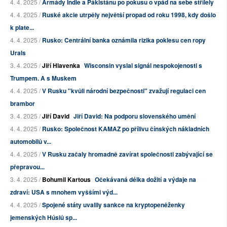
4. 4. 2025 /
Armády Indie a Pákistánu po pokusu o vpád na sebe střílely
4. 4. 2025 /
Ruské akcie utrpěly největší propad od roku 1998, kdy došlo
k plate...
4. 4. 2025 /
Rusko: Centrální banka oznámila rizika poklesu cen ropy
Urals
3. 4. 2025 /
Jiří Hlavenka
Wisconsin vyslal signál nespokojenosti s
Trumpem. A s Muskem
4. 4. 2025 /
V Rusku "kvůli národní bezpečnosti" zvažují regulaci cen
brambor
3. 4. 2025 /
Jiří David
Jiří David: Na podporu slovenského umění
4. 4. 2025 /
Rusko: Společnost KAMAZ po přílivu čínských nákladních
automobilů v...
4. 4. 2025 /
V Rusku začaly hromadně zavírat společnosti zabývající se
přepravou...
3. 4. 2025 /
Bohumil Kartous
Očekávaná délka dožití a výdaje na
zdraví: USA s mnohem vyššími výd...
4. 4. 2025 /
Spojené státy uvalily sankce na kryptopeněženky
jemenských Húsiů sp...