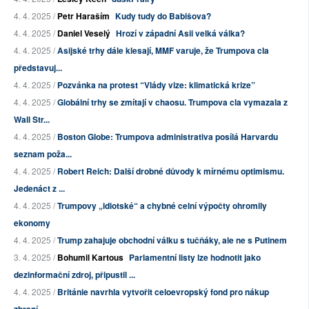
4. 4. 2025 /
Petr Haraším
Kudy tudy do Babišova?
4. 4. 2025 /
Daniel Veselý
Hrozí v západní Asii velká válka?
4. 4. 2025 /
Asijské trhy dále klesají, MMF varuje, že Trumpova cla
představuj...
4. 4. 2025 /
Pozvánka na protest “Vlády vize: klimatická krize”
4. 4. 2025 /
Globální trhy se zmítají v chaosu. Trumpova cla vymazala z
Wall Str...
4. 4. 2025 /
Boston Globe: Trumpova administrativa posílá Harvardu
seznam poža...
4. 4. 2025 /
Robert Reich: Další drobné důvody k mírnému optimismu.
Jedenáct z ...
4. 4. 2025 /
Trumpovy „idiotské“ a chybné celní výpočty ohromily
ekonomy
4. 4. 2025 /
Trump zahajuje obchodní válku s tučňáky, ale ne s Putinem
3. 4. 2025 /
Bohumil Kartous
Parlamentní listy lze hodnotit jako
dezinformační zdroj, připustil ...
4. 4. 2025 /
Británie navrhla vytvořit celoevropský fond pro nákup