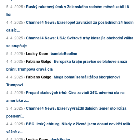
5. 4. 2025 /
Ruský raketový útok v Zelenského rodném městě zabil 18
lidí
4. 4. 2025 /
Channel 4 News: Izrael opět zavraždil za posledních 24 hodin
dalšíc...
4. 4. 2025 /
Channel 4 News: USA: Světové trhy klesají a obchodní válka
se stupňuje
5. 4. 2025 /
Lesley Keen
bumbleBeeline
4. 4. 2025 /
Fabiano Golgo
Evropská krajní pravice se bláhově snaží
bránit Trumpova dravá cla
4. 4. 2025 /
Fabiano Golgo
Mega bohatí sehráli žábu škorpionovi
Trumpovi
4. 4. 2025 /
Propad akciových trhů: Čína zavádí 34% odvetná cla na
americké z...
3. 4. 2025 /
Channel 4 News: Izrael vyvraždil dalších téměř sto lidí za
poslední...
4. 4. 2025 /
BBC: Irský chirurg: Nikdy v životě jsem dosud neviděl tolik
vážně z...
4. 4. 2025 /
Lesley Keen
duskPrairy