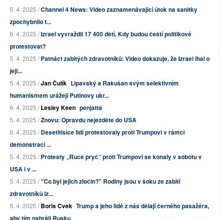
5. 4. 2025 /
Channel 4 News: Video zaznamenávající útok na sanitky
zpochybnilo t...
6. 4. 2025 /
Izrael vyvraždil 17 400 dětí. Kdy budou čeští politikové
protestovat?
5. 4. 2025 /
Patnáct zabitých zdravotníků: Video dokazuje, že Izrael lhal o
jeji...
5. 4. 2025 /
Jan Čulík
Lipavský a Rakušan svým selektivním
humanismem urážejí Putinovy ukr...
6. 4. 2025 /
Lesley Keen
penjatta
5. 4. 2025 /
Znovu: Opravdu nejezděte do USA
6. 4. 2025 /
Desetitisíce lidí protestovaly proti Trumpovi v rámci
demonstrací ...
5. 4. 2025 /
Protesty „Ruce pryč“ proti Trumpovi se konaly v sobotu v
USA i v ...
5. 4. 2025 /
"Co byl jejich zločin?" Rodiny jsou v šoku ze zabití
zdravotníků iz...
5. 4. 2025 /
Boris Cvek
Trump a jeho lidé z nás dělají černého pasažéra,
aby tím nahráli Rusku