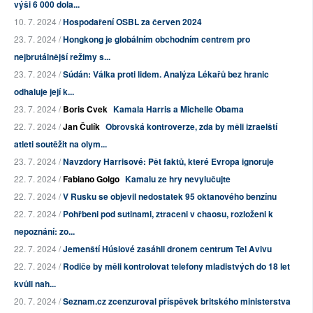
výši 6 000 dola...
10. 7. 2024 /
Hospodaření OSBL za červen 2024
23. 7. 2024 /
Hongkong je globálním obchodním centrem pro
nejbrutálnější režimy s...
23. 7. 2024 /
Súdán: Válka proti lidem. Analýza Lékařů bez hranic
odhaluje její k...
23. 7. 2024 /
Boris Cvek
Kamala Harris a Michelle Obama
22. 7. 2024 /
Jan Čulík
Obrovská kontroverze, zda by měli izraelští
atleti soutěžit na olym...
23. 7. 2024 /
Navzdory Harrisové: Pět faktů, které Evropa ignoruje
22. 7. 2024 /
Fabiano Golgo
Kamalu ze hry nevylučujte
22. 7. 2024 /
V Rusku se objevil nedostatek 95 oktanového benzínu
22. 7. 2024 /
Pohřbeni pod sutinami, ztraceni v chaosu, rozloženi k
nepoznání: zo...
22. 7. 2024 /
Jemenští Húsiové zasáhli dronem centrum Tel Avivu
22. 7. 2024 /
Rodiče by měli kontrolovat telefony mladistvých do 18 let
kvůli nah...
20. 7. 2024 /
Seznam.cz zcenzuroval příspěvek britského ministerstva