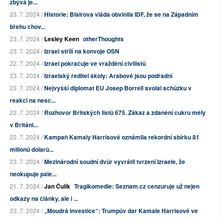
zbývá je...
23. 7. 2024 /
Historie: Blairova vláda obvinila IDF, že se na Západním
břehu chov...
23. 7. 2024 /
Lesley Keen
otherThoughts
23. 7. 2024 /
Izrael střílí na konvoje OSN
22. 7. 2024 /
Izrael pokračuje ve vraždění civilistů
23. 7. 2024 /
Izraelský ředitel školy: Arabové jsou podřadní
23. 7. 2024 /
Nejvyšší diplomat EU Josep Borrell svolal schůzku v
reakci na nesc...
22. 7. 2024 /
Rozhovor Britských listů 675. Zákaz a zdanění cukru měly
v Británi...
22. 7. 2024 /
Kampaň Kamaly Harrisové oznámila rekordní sbírku 81
milionů dolarů...
23. 7. 2024 /
Mezinárodní soudní dvůr vyvrátil tvrzení Izraele, že
neokupuje pale...
21. 7. 2024 /
Jan Čulík
Tragikomedie: Seznam.cz cenzuruje už nejen
odkazy na články, ale i ...
23. 7. 2024 /
„Moudrá investice“: Trumpův dar Kamale Harrisové ve