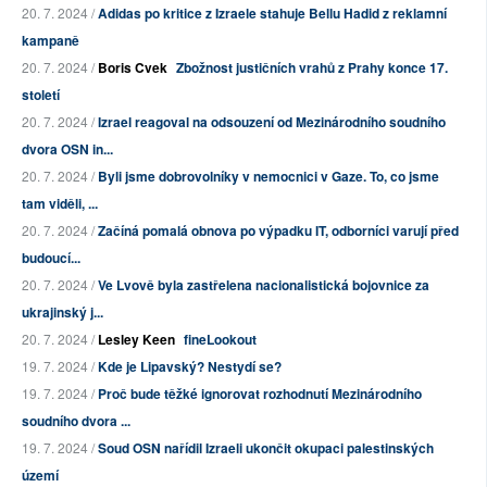
20. 7. 2024 /
Adidas po kritice z Izraele stahuje Bellu Hadid z reklamní
kampaně
20. 7. 2024 /
Boris Cvek
Zbožnost justičních vrahů z Prahy konce 17.
století
20. 7. 2024 /
Izrael reagoval na odsouzení od Mezinárodního soudního
dvora OSN in...
20. 7. 2024 /
Byli jsme dobrovolníky v nemocnici v Gaze. To, co jsme
tam viděli, ...
20. 7. 2024 /
Začíná pomalá obnova po výpadku IT, odborníci varují před
budoucí...
20. 7. 2024 /
Ve Lvově byla zastřelena nacionalistická bojovnice za
ukrajinský j...
20. 7. 2024 /
Lesley Keen
fineLookout
19. 7. 2024 /
Kde je Lipavský? Nestydí se?
19. 7. 2024 /
Proč bude těžké ignorovat rozhodnutí Mezinárodního
soudního dvora ...
19. 7. 2024 /
Soud OSN nařídil Izraeli ukončit okupaci palestinských
území