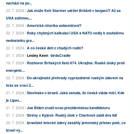
nachází na po...
22. 7. 2024 /
Jak může Keir Starmer udržet Británii v bezpečí? Až se
USA stáhnou,...
22. 7. 2024 /
Americká rétorika sebezničení?
22. 7. 2024 /
Roky chybných kalkulací USA a NATO vedly k zoufalému
nedostatku gra...
22. 7. 2024 /
A co české děti z chudých rodin?
21. 7. 2024 /
Lesley Keen
birdsCradle
19. 7. 2024 /
Rozhovor Britských listů 674. Ukrajina: Ruské útoky proti
energetic...
22. 7. 2024 /
Do ukrajinské přehrady vyprázdněné ruským úderem na
hráz se vrací ž...
21. 7. 2024 /
Slovinsko o Izraeli. Jaká ostuda, že česká vláda mlčí. Kde
je Lipav...
21. 7. 2024 /
Joe Biden zrušil svou prezidentskou kandidaturu
21. 7. 2024 /
Sirény v Kyjevě. Ruský útok v Charkově zabil dva lidi
20. 7. 2024 /
Izraelské letecké údery zasáhly jemenský přístav poté, co
Izrael vy...