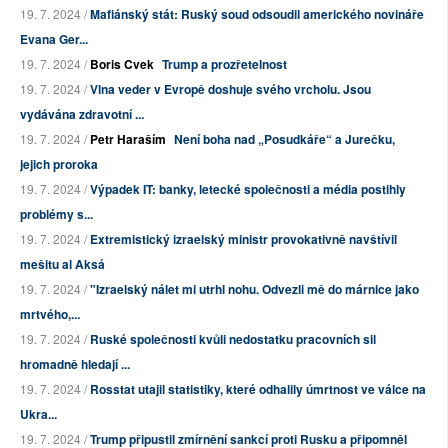
19. 7. 2024 /
Mafiánský stát: Ruský soud odsoudil amerického novináře
Evana Ger...
19. 7. 2024 /
Boris Cvek
Trump a prozřetelnost
19. 7. 2024 /
Vlna veder v Evropě doshuje svého vrcholu. Jsou
vydávána zdravotní ...
19. 7. 2024 /
Petr Haraším
Není boha nad „Posudkáře“ a Jurečku,
jejich proroka
19. 7. 2024 /
Výpadek IT: banky, letecké společnosti a média postihly
problémy s...
19. 7. 2024 /
Extremistický izraelský ministr provokativně navštívil
mešitu al Aksá
19. 7. 2024 /
"Izraelský nálet mi utrhl nohu. Odvezli mě do márnice jako
mrtvého,...
19. 7. 2024 /
Ruské společnosti kvůli nedostatku pracovních sil
hromadně hledají ...
19. 7. 2024 /
Rosstat utajil statistiky, které odhalily úmrtnost ve válce na
Ukra...
19. 7. 2024 /
Trump připustil zmírnění sankcí proti Rusku a připomněl