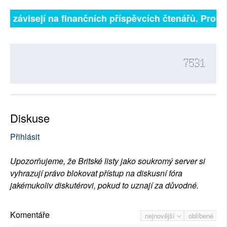
lně závisejí na finančních příspěvcích čtenářů. Prosím
7531
Diskuse
Přihlásit
Upozorňujeme, že Britské listy jako soukromý server si
vyhrazují právo blokovat přístup na diskusní fóra
jakémukoliv diskutérovi, pokud to uznají za důvodné.
Komentáře
nejnovější
oblíbené