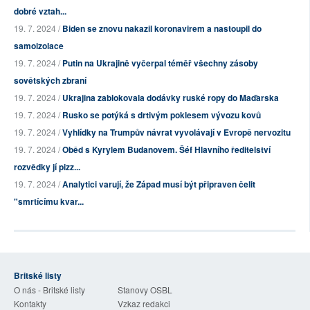
dobré vztah...
19. 7. 2024 /
Biden se znovu nakazil koronavirem a nastoupil do
samoizolace
19. 7. 2024 /
Putin na Ukrajině vyčerpal téměř všechny zásoby
sovětských zbraní
19. 7. 2024 /
Ukrajina zablokovala dodávky ruské ropy do Maďarska
19. 7. 2024 /
Rusko se potýká s drtivým poklesem vývozu kovů
19. 7. 2024 /
Vyhlídky na Trumpův návrat vyvolávají v Evropě nervozitu
19. 7. 2024 /
Oběd s Kyrylem Budanovem. Šéf Hlavního ředitelství
rozvědky jí pizz...
19. 7. 2024 /
Analytici varují, že Západ musí být připraven čelit
"smrtícímu kvar...
Britské listy
O nás - Britské listy
Stanovy OSBL
Kontakty
Vzkaz redakci