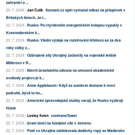
zahraničí o ...
20. 7. 2024 /
Jan Čulík
Seznam.cz opět vymazal odkaz na příspěvek v
Britských listech. Je t...
22. 7. 2024 /
Rusko: Po čtyřdenním energetickém kolapsu vypukly v
Krasnodarském k...
22. 7. 2024 /
Rusko: Vládní výdaje na rozšiřování hřbitovů se za dva
roky války z...
22. 7. 2024 /
Ozbrojené síly Ukrajiny zaútočily na vojenské letiště
Millerovo v R...
22. 7. 2024 /
Návrh izraelského zákona na omezení akademické
svobody projevu je k...
22. 7. 2024 /
Anne Applebaum: Když se autokrat dostane k moci
podruhé, bývá to ho...
22. 7. 2024 /
Americké zpravodajské služby varují, že Rusko vyzbrojí
Húsie
22. 7. 2024 /
Lesley Keen
conmansTower
22. 7. 2024 /
Izrael útočí na húsijské cíle v Jemenu
22. 7. 2024 /
Poté co Ukrajina zablokovala dodávky ropy se Maďarsko