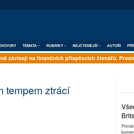
ZHOVORY
TÉMATA
RUBRIKY
NEJČTENĚJŠÍ
AUTOŘI
PŘÍ
ě závisejí na finančních příspěvcích čtenářů. Prosíme
m tempem ztrácí
Všec
Brit
Primár
komerc