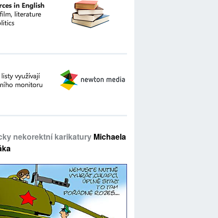
icky nekorektní karikatury
Michaela
áka