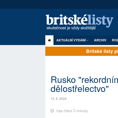
AKTUÁLNÍ VYDÁNÍ
ARCHIV
RO
Britské listy pln
Rusko "rekordní
dělostřelectvo"
12. 6. 2024
čas čtení 3 minuty