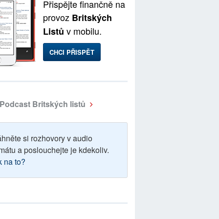
Přispějte finančně na
provoz
Britských
v mobilu.
Listů
CHCI PŘISPĚT
Podcast Britských listů
áhněte si rozhovory v audio
mátu a poslouchejte je kdekoliv.
k na to?