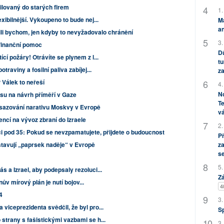
lovaný do starých firem
1.
exibilnější. Vykoupeno to bude nej...
M
an
li bychom, jen kdyby to nevyžadovalo chránění
3.
 finanční pomoc
Dů
ící požáry! Otrávíte se plynem z l...
tu
traviny a fosilní paliva zabíjej...
za
 Válek to neřeší
4.
No
u na návrh příměří v Gaze
Te
osazování narativu Moskvy v Evropě
vá
cencí na vývoz zbraní do Izraele
2.
i pod 35: Pokud se nevzpamatujete, přijdete o budoucnost
P
tavují „paprsek naděje“ v Evropě
za
s
5.
s a Izrael, aby podepsaly rezoluci...
Zá
denův mírový plán je nutí bojov...
4
4
3.
viceprezidenta svědčil, že byl pro...
S
 strany s fašistickými vazbami se h...
3.