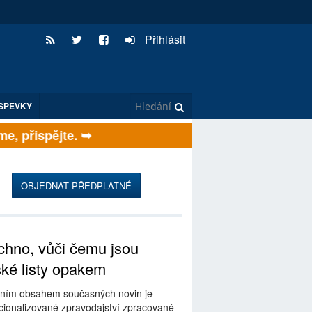
Přihlásit
SPĚVKY
, přispějte. ➥
OBJEDNAT PŘEDPLATNÉ
hno, vůči čemu jsou
ské listy opakem
ním obsahem současných novin je
ionalizované zpravodajství zpracované