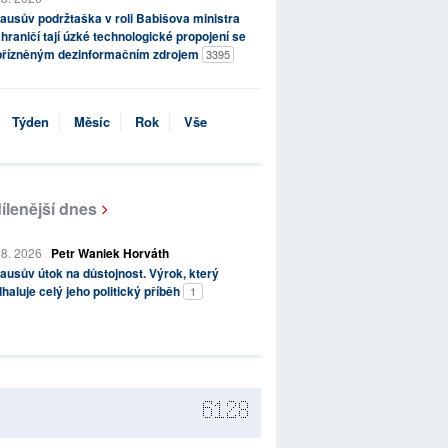
ausův podržtaška v roli Babišova ministra
hraničí tají úzké technologické propojení se
přízněným dezinformačním zdrojem
3395
Týden
Měsíc
Rok
Vše
ílenější dnes
 8. 2026
Petr Waniek Horváth
ausův útok na důstojnost. Výrok, který
haluje celý jeho politický příběh
1
6128