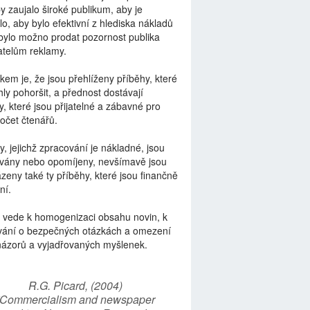
by zaujalo široké publikum, aby je
lo, aby bylo efektivní z hlediska nákladů
bylo možno prodat pozornost publika
telům reklamy.
kem je, že jsou přehlíženy příběhy, které
ly pohoršit, a přednost dostávají
y, které jsou přijatelné a zábavné pro
počet čtenářů.
y, jejichž zpracování je nákladné, jsou
vány nebo opomíjeny, nevšímavě jsou
zeny také ty příběhy, které jsou finančně
ní.
 vede k homogenizaci obsahu novin, k
vání o bezpečných otázkách a omezení
názorů a vyjadřovaných myšlenek.
R.G. Picard, (2004)
“Commercialism and newspaper