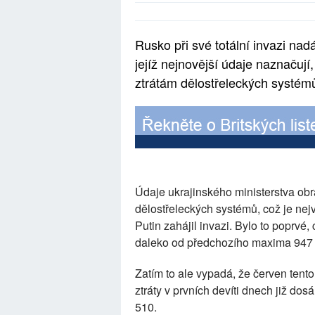
Rusko při své totální invazi nad
jejíž nejnovější údaje naznačuj
ztrátám dělostřeleckých systém
Údaje ukrajinského ministerstva obr
dělostřeleckých systémů, což je nej
Putin zahájil invazi. Bylo to poprvé, 
daleko od předchozího maxima 947 
Zatím to ale vypadá, že červen tent
ztráty v prvních devíti dnech již dos
510.