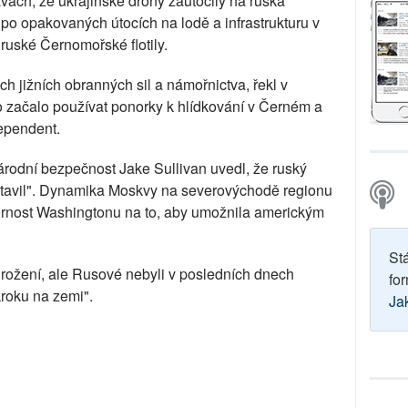
ách, že ukrajinské drony zaútočily na ruská
po opakovaných útocích na lodě a infrastrukturu v
ruské Černomořské flotily.
h jižních obranných sil a námořnictva, řekl v
ko začalo používat ponorky k hlídkování v Černém a
ependent.
árodní bezpečnost Jake Sullivan uvedl, že ruský
stavil". Dynamika Moskvy na severovýchodě regionu
ornost Washingtonu na to, aby umožnila americkým
St
 ohrožení, ale Rusové nebyli v posledních dnech
for
roku na zemi".
Ja