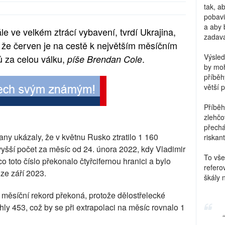
tak, a
pobavi
a aby 
ále ve velkém ztrácí vybavení, tvrdí Ukrajina,
zadava
í, že červen je na cestě k největším měsíčním
Výsled
ů za celou válku,
.
píše Brendan Cole
by moh
příběh
větší 
Příběh
zlehčo
přechá
any ukázaly, že v květnu Rusko ztratilo 1 160
riskant
vyšší počet za měsíc od 24. února 2022, kdy Vladimir
To vše
co toto číslo překonalo čtyřcifernou hranici a bylo
refero
ze září 2023.
škály 
o měsíční rekord překoná, protože dělostřelecké
áhly 453, což by se při extrapolaci na měsíc rovnalo 1