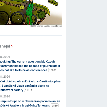
enější
 8. 2026
ocking: The current questionable Czech
vernment blocks the access of journalists it
es not like to its news conferences
15268
 8. 2026
čet obětí v pohraniční krizi v Ceutě stoupl na
, španělská vláda oznámila plány na
ybudování bariéry
11311
 8. 2026
ump ustoupil od útoků na Írán po varování ze
aúdské Arábie a hrozbách z Teheránu
9889