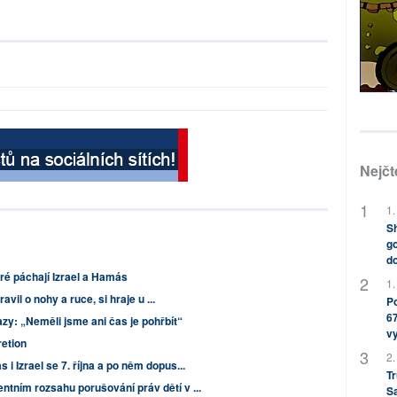
Nejčt
1.
Sh
go
do
ré páchají Izrael a Hamás
1.
avil o nohy a ruce, si hraje u ...
Po
67
azy: „Neměli jsme ani čas je pohřbít“
v
etion
2.
i Izrael se 7. října a po něm dopus...
Tr
tním rozsahu porušování práv dětí v ...
S