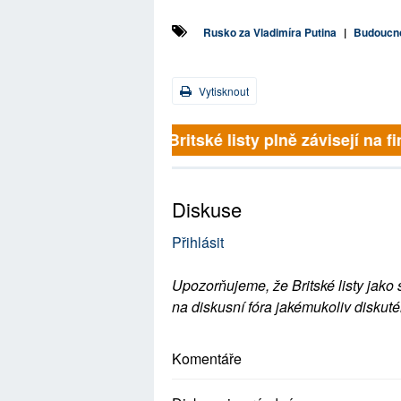
Rusko za Vladimíra Putina
|
Budoucno
Vytisknout
Britské listy plně závisejí na f
Diskuse
Přihlásit
Upozorňujeme, že Britské listy jako 
na diskusní fóra jakémukoliv diskuté
Komentáře