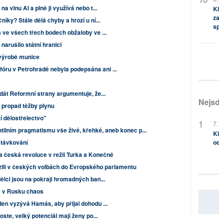
a vlnu AI a plně ji využívá nebo t...
Kl
za
íky? Stále dělá chyby a hrozí u ní...
s
 ve všech třech bodech obžaloby ve ...
narušilo státní hranici
 výrobě munice
ru v Petrohradě nebyla podepsána ani ...
dát Reformní strany argumentuje, že...
Nejsd
 propad těžby plynu
 dělostřelectvo"
7.
antilním pragmatismu vše živé, křehké, aneb konec p...
Kl
stávkování
od
 česká revoluce v režii Turka a Konečné
ězili v českých volbách do Evropského parlamentu
ělci jsou na pokraji hromadných ban...
e v Rusku chaos
en vyzývá Hamás, aby přijal dohodu ...
oste, velký potenciál mají ženy po...