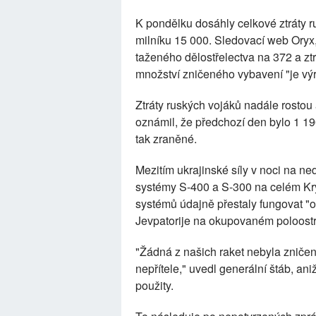
K pondělku dosáhly celkové ztráty ru
milníku 15 000. Sledovací web Oryx, 
taženého dělostřelectva na 372 a zt
množství zničeného vybavení "je vý
Ztráty ruských vojáků nadále rostou
oznámil, že předchozí den bylo 1 190
tak zraněné.
Mezitím ukrajinské síly v noci na ned
systémy S-400 a S-300 na celém Kry
systémů údajně přestaly fungovat "
Jevpatorije na okupovaném poloost
"Žádná z našich raket nebyla zniče
nepřítele," uvedl generální štáb, an
použity.