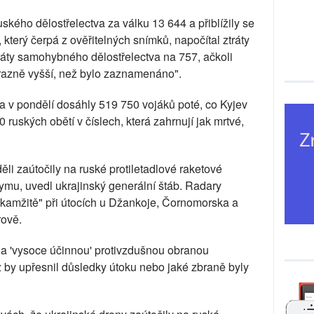
ského dělostřelectva za válku 13 644 a přiblížily se
který čerpá z ověřitelných snímků, napočítal ztráty
ráty samohybného dělostřelectva na 757, ačkoli
razně vyšší, než bylo zaznamenáno".
 a v pondělí dosáhly 519 750 vojáků poté, co Kyjev
 ruských obětí v číslech, která zahrnují jak mrtvé,
ěli zaútočily na ruské protiletadlové raketové
mu, uvedl ukrajinský generální štáb. Radary
okamžitě" při útocích u Džankoje, Čornomorska a
rově.
na 'vysoce účinnou' protivzdušnou obranou
iž by upřesnil důsledky útoku nebo jaké zbraně byly