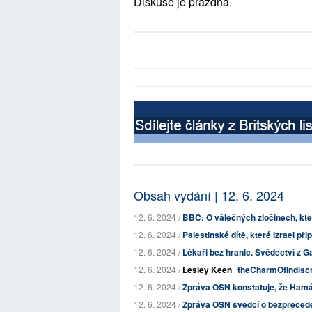
Diskuse je prázdná.
Obsah vydání | 12. 6. 2024
12. 6. 2024 /
BBC: O válečných zločinech, kte
12. 6. 2024 /
Palestinské dítě, které Izrael připr
12. 6. 2024 /
Lékaři bez hranic. Svědectví z G
12. 6. 2024 /
Lesley Keen
theCharmOfIndiscr
12. 6. 2024 /
Zpráva OSN konstatuje, že Hamás 
12. 6. 2024 /
Zpráva OSN svědčí o bezpreceden