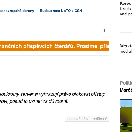
st evropské obrany
|
Budoucnost NATO a OSN
0
inančních příspěvcích čtenářů. Prosíme, přispějte. ➥
Polit
Marč
soukromý server si vyhrazují právo blokovat přístup
rovi, pokud to uznají za důvodné.
nejnovější
oblíbené