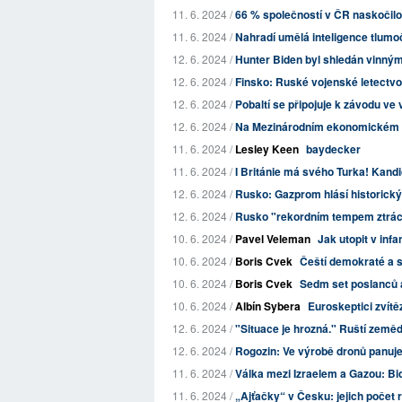
11. 6. 2024 /
66 % společností v ČR naskočilo n
11. 6. 2024 /
Nahradí umělá inteligence tlumočn
12. 6. 2024 /
Hunter Biden byl shledán vinným
12. 6. 2024 /
Finsko: Ruské vojenské letectvo 
12. 6. 2024 /
Pobaltí se připojuje k závodu ve
12. 6. 2024 /
Na Mezinárodním ekonomickém fó
11. 6. 2024 /
Lesley Keen
baydecker
11. 6. 2024 /
I Británie má svého Turka! Kandi
12. 6. 2024 /
Rusko: Gazprom hlásí historický
12. 6. 2024 /
Rusko "rekordním tempem ztrácí
10. 6. 2024 /
Pavel Veleman
Jak utopit v inf
10. 6. 2024 /
Boris Cvek
Čeští demokraté a 
10. 6. 2024 /
Boris Cvek
Sedm set poslanců a
10. 6. 2024 /
Albín Sybera
Euroskeptici zvít
12. 6. 2024 /
"Situace je hrozná." Ruští zeměd
12. 6. 2024 /
Rogozin: Ve výrobě dronů panuj
11. 6. 2024 /
Válka mezi Izraelem a Gazou: Bid
11. 6. 2024 /
„Ajťačky“ v Česku: jejich počet r