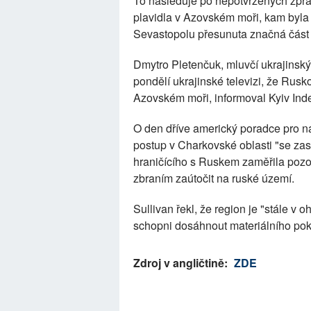
To následuje po nepotvrzených zpráv
plavidla v Azovském moři, kam byla 
Sevastopolu přesunuta značná část 
Dmytro Pletenčuk, mluvčí ukrajinskýc
pondělí ukrajinské televizi, že Rus
Azovském moři, informoval Kyiv Ind
O den dříve americký poradce pro n
postup v Charkovské oblasti "se za
hraničícího s Ruskem zaměřila poz
zbraním zaútočit na ruské území.
Sullivan řekl, že region je "stále v
schopni dosáhnout materiálního pok
Zdroj v angličtině:
ZDE