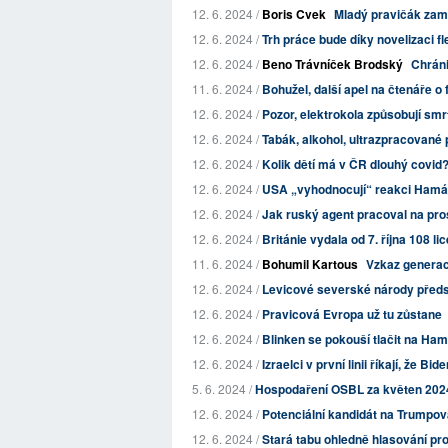
12. 6. 2024 /
Boris Cvek
Mladý pravičák zami
12. 6. 2024 /
Trh práce bude díky novelizaci fl
12. 6. 2024 /
Beno Trávníček Brodský
Chráni
11. 6. 2024 /
Bohužel, další apel na čtenáře o
12. 6. 2024 /
Pozor, elektrokola způsobují smrt
12. 6. 2024 /
Tabák, alkohol, ultrazpracované po
12. 6. 2024 /
Kolik dětí má v ČR dlouhý covid?
12. 6. 2024 /
USA „vyhodnocují“ reakci Hamás
12. 6. 2024 /
Jak ruský agent pracoval na pr
12. 6. 2024 /
Británie vydala od 7. října 108 li
11. 6. 2024 /
Bohumil Kartous
Vzkaz generac
12. 6. 2024 /
Levicové severské národy předs
12. 6. 2024 /
Pravicová Evropa už tu zůstane
12. 6. 2024 /
Blinken se pokouší tlačit na Hamá
12. 6. 2024 /
Izraelci v první linii říkají, že Bi
5. 6. 2024 /
Hospodaření OSBL za květen 202
12. 6. 2024 /
Potenciální kandidát na Trumpova 
12. 6. 2024 /
Stará tabu ohledně hlasování pro