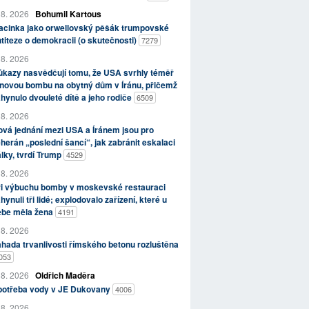
 8. 2026
Bohumil Kartous
acinka jako orwellovský pěšák trumpovské
titeze o demokracii (o skutečnosti)
7279
 8. 2026
kazy nasvědčují tomu, že USA svrhly téměř
novou bombu na obytný dům v Íránu, přičemž
hynulo dvouleté dítě a jeho rodiče
6509
 8. 2026
vá jednání mezi USA a Íránem jsou pro
herán „poslední šancí“, jak zabránit eskalaci
lky, tvrdí Trump
4529
 8. 2026
ři výbuchu bomby v moskevské restauraci
hynuli tři lidé; explodovalo zařízení, které u
ebe měla žena
4191
 8. 2026
hada trvanlivosti římského betonu rozluštěna
053
 8. 2026
Oldřich Maděra
potřeba vody v JE Dukovany
4006
 8. 2026