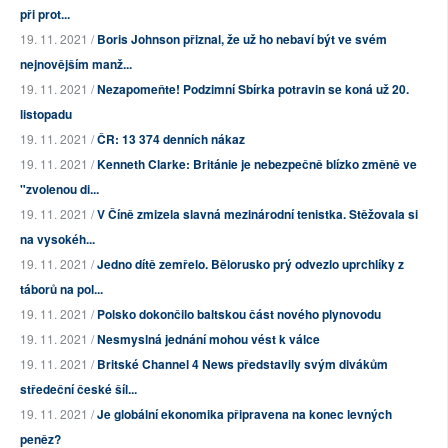
při prot...
19. 11. 2021 /
Boris Johnson přiznal, že už ho nebaví být ve svém
nejnovějším manž...
19. 11. 2021 /
Nezapomeňte! Podzimní Sbírka potravin se koná už 20.
listopadu
19. 11. 2021 /
ČR: 13 374 denních nákaz
19. 11. 2021 /
Kenneth Clarke: Británie je nebezpečně blízko změně ve
"zvolenou di...
19. 11. 2021 /
V Číně zmizela slavná mezinárodní tenistka. Stěžovala si
na vysokéh...
19. 11. 2021 /
Jedno dítě zemřelo. Bělorusko prý odvezlo uprchlíky z
táborů na pol...
19. 11. 2021 /
Polsko dokončilo baltskou část nového plynovodu
19. 11. 2021 /
Nesmyslná jednání mohou vést k válce
19. 11. 2021 /
Britské Channel 4 News představily svým divákům
středeční české šíl...
19. 11. 2021 /
Je globální ekonomika připravena na konec levných
peněz?