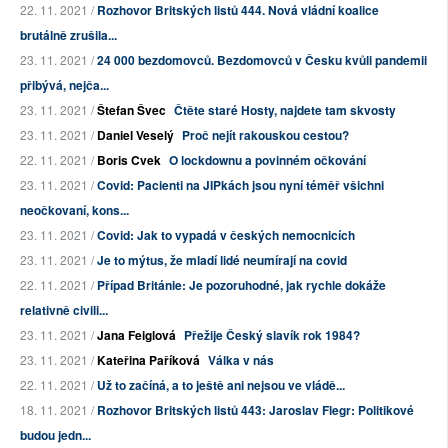
22. 11. 2021 /
Rozhovor Britských listů 444. Nová vládní koalice
brutálně zrušila...
23. 11. 2021 /
24 000 bezdomovců. Bezdomovců v Česku kvůli pandemii
přibývá, nejča...
23. 11. 2021 /
Štefan Švec
Čtěte staré Hosty, najdete tam skvosty
23. 11. 2021 /
Daniel Veselý
Proč nejít rakouskou cestou?
22. 11. 2021 /
Boris Cvek
O lockdownu a povinném očkování
23. 11. 2021 /
Covid: Pacienti na JIPkách jsou nyní téměř všichni
neočkovaní, kons...
23. 11. 2021 /
Covid: Jak to vypadá v českých nemocnicích
23. 11. 2021 /
Je to mýtus, že mladí lidé neumírají na covid
22. 11. 2021 /
Případ Británie: Je pozoruhodné, jak rychle dokáže
relativně civili...
23. 11. 2021 /
Jana Feiglová
Přežije Český slavík rok 1984?
23. 11. 2021 /
Kateřina Paříková
Válka v nás
22. 11. 2021 /
Už to začíná, a to ještě ani nejsou ve vládě...
18. 11. 2021 /
Rozhovor Britských listů 443: Jaroslav Flegr: Politikové
budou jedn...