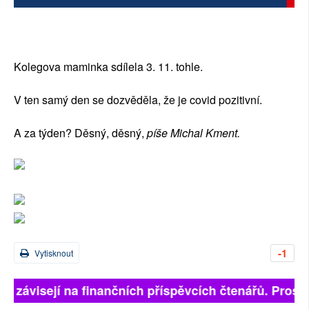
SOCIÁLNÍ SÍTĚ
RUBRIKY
Kolegova maminka sdílela 3. 11. tohle.
PLNÁ VERZE STRÁNEK
V ten samý den se dozvěděla, že je covid pozitivní.
A za týden? Děsný, děsný,
píše Michal Kment.
-1
Vytisknout
ně závisejí na finančních příspěvcích čtenářů. Prosím