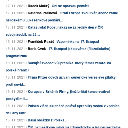
17. 11. 2021 /
Radek Mokrý
Oni se opravdu pomátli
17. 11. 2021 /
Kateřina Paříková
Ztratí Evropa svou tvář, anebo zatne
nelidskému Lukašenkově jednání...
17. 11. 2021 /
Katastrofa! Počet nákaz se za jediný den v ČR
zdvojnásobil, na 22 ...
16. 11. 2021 /
František Řezáč
Vzpomínka na 17. listopad
16. 11. 2021 /
Boris Cvek
17. listopad jako svátek (filozofického)
pragmatizmu
16. 11. 2021 /
Šokující svědectví uprchlíka, který téměř zemřel na
polské hranici
16. 11. 2021 /
Firma Pfizer dovolí užívání generické verze své pilulky
proti covid...
16. 11. 2021 /
Korupce v Británii: Firmy, jimž britští konzervativci
poskytli mili...
16. 11. 2021 /
Polská vláda skutečně polévá uprchlíky vodou z vodních
děl, aby umr...
16. 11. 2021 /
Další obrázky z Polska...
16. 11. 2021 /
ČR. náměstkyně ministra zdravotnictví a její neuvěřitelné