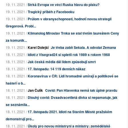
19. 11. 2021 /
Strká Evropa ve věci Ruska hlavu do písku?
19. 11. 2021 /
Tragický příběh z Facebooku
19. 11. 2021 /
Průlom v obranyschopnosti, hodnotí novou strategii
Gregorová. Probl...
19. 11. 2021 /
Klimatolog Miroslav Trnka se stal třetím laureátem Ceny
za komunik...
19. 11. 2021 /
Karel Dolejší
Je třeba zabít Sekala. A odvolat Zemana
18. 11. 2021 /
Idioti z Visegrad24 si spletli rok 1989 s rokem 1968
18. 11. 2021 /
Jak česká média dál lidem způsobují smrt
18. 11. 2021 /
17. listopadu: 14 119 denních nákaz
18. 11. 2021 /
Koronavirus v ČR: Lidi hromadně umírají a politikové se
hašteří o b...
18. 11. 2021 /
Jan Čulík
Covid: Pan Hlavenka nemá tak úplně pravdu
18. 11. 2021 /
Dlouhý covid: Dvaadvacetiletá dívka si nepamatuje, jak
se seznámila...
18. 11. 2021 /
17. listopadu 2021. Idioti na Starém Městě pražském
demonstrují pro...
18. 11. 2021 /
Úkoly pro novou ministryni a ministry: zemědělské