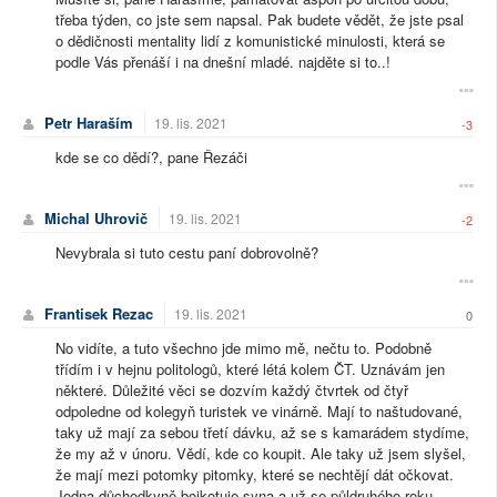
třeba týden, co jste sem napsal. Pak budete vědět, že jste psal
o dědičnosti mentality lidí z komunistické minulosti, která se
podle Vás přenáší i na dnešní mladé. najděte si to..!
Petr Haraším
19. lis. 2021
-3
kde se co dědí?, pane Řezáči
Michal Uhrovič
19. lis. 2021
-2
Nevybrala si tuto cestu paní dobrovolně?
Frantisek Rezac
19. lis. 2021
0
No vidíte, a tuto všechno jde mimo mě, nečtu to. Podobně
třídím i v hejnu politologů, které létá kolem ČT. Uznávám jen
některé. Důležité věci se dozvím každý čtvrtek od čtyř
odpoledne od kolegyň turistek ve vinárně. Mají to naštudované,
taky už mají za sebou třetí dávku, až se s kamarádem stydíme,
že my až v únoru. Vědí, kde co koupit. Ale taky už jsem slyšel,
že mají mezi potomky pitomky, které se nechtějí dát očkovat.
Jedna důchodkyně bojkotuje syna a už se půldruhého roku