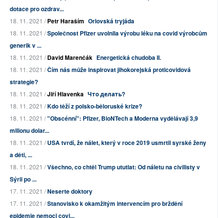
dotace pro ozdrav...
18. 11. 2021 /
Petr Haraším
Orlovská tryjáda
18. 11. 2021 /
Společnost Pfizer uvolnila výrobu léku na covid výrobcům
generik v ...
18. 11. 2021 /
David Marenčák
Energetická chudoba II.
18. 11. 2021 /
Čím nás může inspirovat jihokorejská proticovidová
strategie?
18. 11. 2021 /
Jiří Hlavenka
Что делать?
18. 11. 2021 /
Kdo těží z polsko-běloruské krize?
18. 11. 2021 /
"Obscénní": Pfizer, BioNTech a Moderna vydělávají 3,9
milionu dolar...
18. 11. 2021 /
USA tvrdí, že nálet, který v roce 2019 usmrtil syrské ženy
a děti, ...
18. 11. 2021 /
Všechno, co chtěl Trump ututlat: Od náletu na civilisty v
Sýrii po ...
17. 11. 2021 /
Neserte doktory
17. 11. 2021 /
Stanovisko k okamžitým intervencím pro brždění
epidemie nemoci covi...