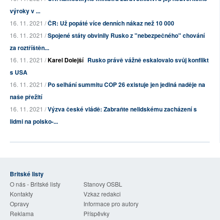
výroky v ...
16. 11. 2021 /
ČR: Už popáté více denních nákaz než 10 000
16. 11. 2021 /
Spojené státy obvinily Rusko z "nebezpečného" chování
za roztříštěn...
16. 11. 2021 /
Karel Dolejší
Rusko právě vážně eskalovalo svůj konflikt
s USA
16. 11. 2021 /
Po selhání summitu COP 26 existuje jen jediná naděje na
naše přežití
16. 11. 2021 /
Výzva české vládě: Zabraňte nelidskému zacházení s
lidmi na polsko-...
Britské listy
O nás - Britské listy
Stanovy OSBL
Kontakty
Vzkaz redakci
Opravy
Informace pro autory
Reklama
Příspěvky