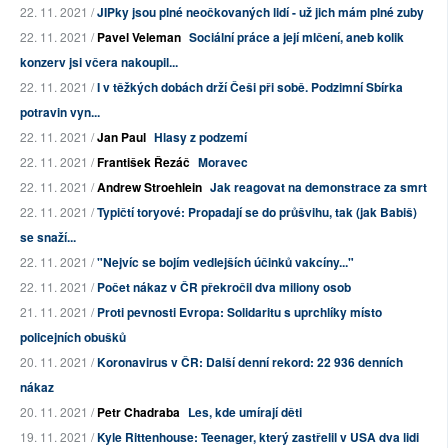
22. 11. 2021 /
JIPky jsou plné neočkovaných lidí - už jich mám plné zuby
22. 11. 2021 /
Pavel Veleman
Sociální práce a její mlčení, aneb kolik
konzerv jsi včera nakoupil...
22. 11. 2021 /
I v těžkých dobách drží Češi při sobě. Podzimní Sbírka
potravin vyn...
22. 11. 2021 /
Jan Paul
Hlasy z podzemí
22. 11. 2021 /
František Řezáč
Moravec
22. 11. 2021 /
Andrew Stroehlein
Jak reagovat na demonstrace za smrt
22. 11. 2021 /
Typičtí toryové: Propadají se do průšvihu, tak (jak Babiš)
se snaží...
22. 11. 2021 /
"Nejvíc se bojím vedlejších účinků vakcíny..."
22. 11. 2021 /
Počet nákaz v ČR překročil dva miliony osob
21. 11. 2021 /
Proti pevnosti Evropa: Solidaritu s uprchlíky místo
policejních obušků
20. 11. 2021 /
Koronavirus v ČR: Další denní rekord: 22 936 denních
nákaz
20. 11. 2021 /
Petr Chadraba
Les, kde umírají děti
19. 11. 2021 /
Kyle Rittenhouse: Teenager, který zastřelil v USA dva lidi