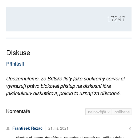
17247
Diskuse
Přihlásit
Upozorňujeme, že Britské listy jako soukromý server si
vyhrazují právo blokovat přístup na diskusní fóra
jakémukoliv diskutérovi, pokud to uznají za důvodné.
Komentáře
nejnovější
oblíbené
Frantisek Rezac
21. lis. 2021
0
Musíte si, pane Harašíme, pamatovat aspoň po určitou dobu,