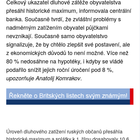
Celkový ukazatel dluhové zátěže obyvatelstva
SOCIÁLNÍ SÍTĚ
přesáhl historické maximum, informovala centrální
banka. Současně tvrdí, že zvláštní problémy s
RUBRIKY
nadměrným zatížením obyvatel půjčkami
nevznikají. Současně samo obyvatelstvo
PLNÁ VERZE STRÁNEK
signalizuje, že by chtělo zlepšit své postavení, ale
z ekonomických důvodů to není možné. Více než
80 % nedosáhne na hypotéky, i kdyby se vládě
podařilo snížit jejich roční úročení pod 8 %,
.
upozorňuje Anatolij Komrakov
Úroveň dluhového zatížení ruských občanů přesáhla
historické maximum a splátky k 1. říjnu dosahovaly 10,6