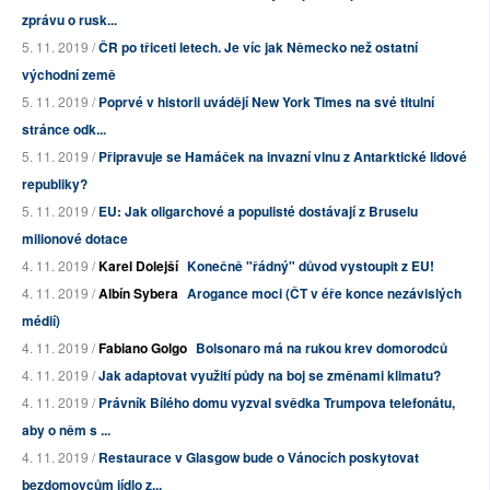
zprávu o rusk...
5. 11. 2019 /
ČR po třiceti letech. Je víc jak Německo než ostatní
východní země
5. 11. 2019 /
Poprvé v historii uvádějí New York Times na své titulní
stránce odk...
5. 11. 2019 /
Připravuje se Hamáček na invazní vlnu z Antarktické lidové
republiky?
5. 11. 2019 /
EU: Jak oligarchové a populisté dostávají z Bruselu
milionové dotace
4. 11. 2019 /
Karel Dolejší
Konečně "řádný" důvod vystoupit z EU!
4. 11. 2019 /
Albín Sybera
Arogance moci (ČT v éře konce nezávislých
médií)
4. 11. 2019 /
Fabiano Golgo
Bolsonaro má na rukou krev domorodců
4. 11. 2019 /
Jak adaptovat využití půdy na boj se změnami klimatu?
4. 11. 2019 /
Právník Bílého domu vyzval svědka Trumpova telefonátu,
aby o něm s ...
4. 11. 2019 /
Restaurace v Glasgow bude o Vánocích poskytovat
bezdomovcům jídlo z...