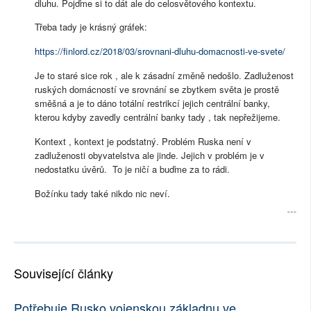
dluhu. Pojďme si to dát ale do celosvětového kontextu.
Třeba tady je krásný gráfek:
https://finlord.cz/2018/03/srovnani-dluhu-domacnosti-ve-svete/
Je to staré sice rok , ale k zásadní změně nedošlo. Zadluženost
ruských domácností ve srovnání se zbytkem světa je prostě
směšná a je to dáno totální restrikcí jejich centrální banky,
kterou kdyby zavedly centrální banky tady , tak nepřežijeme.
Kontext , kontext je podstatný. Problém Ruska není v
zadluženosti obyvatelstva ale jinde. Jejich v problém je v
nedostatku úvěrů. To je ničí a buďme za to rádi.
Božínku tady také nikdo nic neví.
Související články
Potřebuje Rusko vojenskou základnu ve