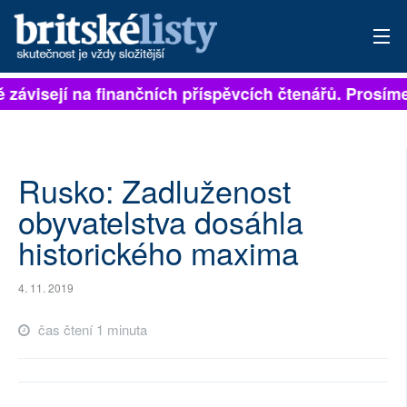
ě závisejí na finančních příspěvcích čtenářů. Prosíme,
PŘIHLÁSIT
AKTUÁLNÍ VYDÁNÍ
ARCHIV
Rusko: Zadluženost
obyvatelstva dosáhla
ROZHOVORY
historického maxima
TÉMATA
4. 11. 2019
NEJČTENĚJŠÍ ZA 7 DNÍ
čas čtení 1 minuta
AUTOŘI
PŘÍSPĚVKY NA PROVOZ