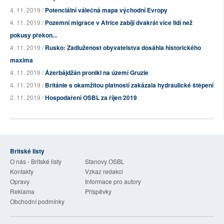
4. 11. 2019 /
Potenciální válečná mapa východní Evropy
4. 11. 2019 /
Pozemní migrace v Africe zabíjí dvakrát více lidí než
pokusy překon...
4. 11. 2019 /
Rusko: Zadluženost obyvatelstva dosáhla historického
maxima
4. 11. 2019 /
Ázerbájdžán pronikl na území Gruzie
4. 11. 2019 /
Británie s okamžitou platností zakázala hydraulické štěpení
2. 11. 2019 /
Hospodaření OSBL za říjen 2019
Britské listy
O nás - Britské listy
Stanovy OSBL
Kontakty
Vzkaz redakci
Opravy
Informace pro autory
Reklama
Příspěvky
Obchodní podmínky