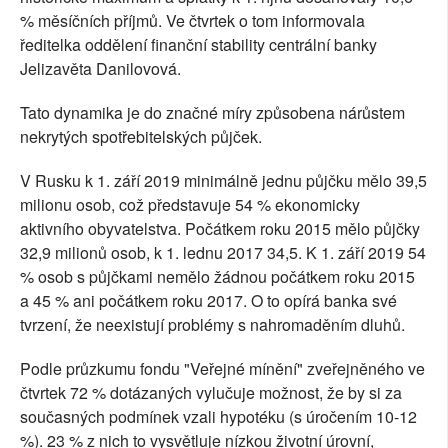
% měsíčních příjmů. Ve čtvrtek o tom informovala
ředitelka oddělení finanční stability centrální banky
Jelizavěta Danilovová.
Tato dynamika je do značné míry způsobena nárůstem
nekrytých spotřebitelských půjček.
V Rusku k 1. září 2019 minimálně jednu půjčku mělo 39,5
milionu osob, což představuje 54 % ekonomicky
aktivního obyvatelstva. Počátkem roku 2015 mělo půjčky
32,9 milionů osob, k 1. lednu 2017 34,5. K 1. září 2019 54
% osob s půjčkami nemělo žádnou počátkem roku 2015
a 45 % ani počátkem roku 2017. O to opírá banka své
tvrzení, že neexistují problémy s nahromaděním dluhů.
Podle průzkumu fondu "Veřejné mínění" zveřejněného ve
čtvrtek 72 % dotázaných vylučuje možnost, že by si za
současných podmínek vzali hypotéku (s úročením 10-12
%). 23 % z nich to vysvětluje nízkou životní úrovní,