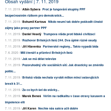
Obsah vydání | 7. 11. 2019
7. 11. 2019 /
Albín Sybera
Proč je fungování skupiny PPF
bezpečnostním rizikem pro demokratick...
7. 11. 2019 /
Bohumil Kartous
Nikdo neumí tak dobře poškodit čínské
zájmy jako proxy partner PPF
7. 11. 2019 /
Daniel Veselý
Trumpova vláda proti lidské civilizaci
1. 11. 2019 /
Rozhovor Britských listů 244. Dva úplně různé osudy
7. 11. 2019 /
Jiří Hlavenka
Partnerské regiony... Takto vypadá bída
7. 6. 2020 /
Milí čtenáři a příznivci Britských listů
7. 11. 2019 /
Jak se má dělat televize
7. 11. 2019 /
Pozoruhodný vliv sociálních sítí: Jak drasticky se změnilo
politic...
7. 11. 2019 /
Britská vláda nechala vyrobit milion mincí oslavujících
brexit k 31...
7. 11. 2019 /
Za co bych šel do stávky...
7. 11. 2019 /
Marek Beneš
Věřím na radikalitu v čase otravy luxusem a
impotence elit
7. 11. 2019 /
Jiří Karen
Nechte nás sakra učit dobře