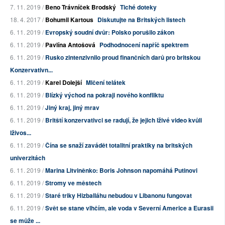
7. 11. 2019 /
Beno Trávníček Brodský
Tiché doteky
18. 4. 2017 /
Bohumil Kartous
Diskutujte na Britských listech
6. 11. 2019 /
Evropský soudní dvůr: Polsko porušilo zákon
6. 11. 2019 /
Pavlína Antošová
Podhodnocení napříč spektrem
6. 11. 2019 /
Rusko zintenzivnilo proud finančních darů pro britskou
Konzervativn...
6. 11. 2019 /
Karel Dolejší
Mlčení telátek
6. 11. 2019 /
Blízký východ na pokraji nového konfliktu
6. 11. 2019 /
Jiný kraj, jiný mrav
6. 11. 2019 /
Britští konzervativci se radují, že jejich lživé video kvůli
lživos...
6. 11. 2019 /
Čína se snaží zavádět totalitní praktiky na britských
univerzitách
6. 11. 2019 /
Marina Litviněnko: Boris Johnson napomáhá Putinovi
6. 11. 2019 /
Stromy ve městech
6. 11. 2019 /
Staré triky Hizballáhu nebudou v Libanonu fungovat
6. 11. 2019 /
Svět se stane vlhčím, ale voda v Severní Americe a Eurasii
se může ...