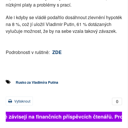
nízkými platy a problémy s prací.
Ale i kdyby se vládě podařilo dosáhnout zlevnění hypoték
na 8 %, což jí uložil Vladimir Putin, 61 % dotázaných
vylučuje možnost, že by na sebe vzala takový závazek.
Podrobnosti v ruštině:
ZDE
Rusko za Vladimíra Putina
0
Vytisknout
lně závisejí na finančních příspěvcích čtenářů. Prosím