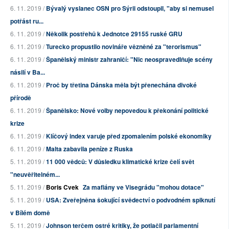
6. 11. 2019 /
Bývalý vyslanec OSN pro Sýrii odstoupil, "aby si nemusel
potřást ru...
6. 11. 2019 /
Několik postřehů k Jednotce 29155 ruské GRU
6. 11. 2019 /
Turecko propustilo novináře vězněné za "terorismus"
6. 11. 2019 /
Španělský ministr zahraničí: "Nic neospravedlňuje scény
násilí v Ba...
6. 11. 2019 /
Proč by třetina Dánska měla být přenechána divoké
přírodě
6. 11. 2019 /
Španělsko: Nové volby nepovedou k překonání politické
krize
6. 11. 2019 /
Klíčový index varuje před zpomalením polské ekonomiky
6. 11. 2019 /
Malta zabavila peníze z Ruska
5. 11. 2019 /
11 000 vědců: V důsledku klimatické krize čelí svět
"neuvěřitelném...
5. 11. 2019 /
Boris Cvek
Za mafiány ve Visegrádu "mohou dotace"
5. 11. 2019 /
USA: Zveřejněna šokující svědectví o podvodném spiknutí
v Bílém domě
5. 11. 2019 /
Johnson terčem ostré kritiky, že potlačil parlamentní