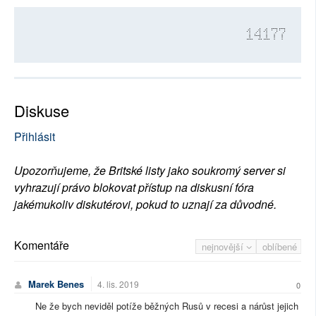
14177
Diskuse
Přihlásit
Upozorňujeme, že Britské listy jako soukromý server si
vyhrazují právo blokovat přístup na diskusní fóra
jakémukoliv diskutérovi, pokud to uznají za důvodné.
Komentáře
nejnovější
oblíbené
Marek Benes
4. lis. 2019
0
Ne že bych neviděl potíže běžných Rusů v recesi a nárůst jejich