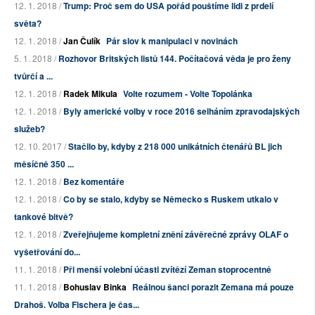
12. 1. 2018 /
Trump: Proč sem do USA pořád pouštíme lidi z prdelí
světa?
12. 1. 2018 /
Jan Čulík
Pár slov k manipulaci v novinách
5. 1. 2018 /
Rozhovor Britských listů 144. Počítačová věda je pro ženy
tvůrčí a ...
12. 1. 2018 /
Radek Mikula
Volte rozumem - Volte Topolánka
12. 1. 2018 /
Byly americké volby v roce 2016 selháním zpravodajských
služeb?
12. 10. 2017 /
Stačilo by, kdyby z 218 000 unikátních čtenářů BL jich
měsíčně 350 ...
12. 1. 2018 /
Bez komentáře
12. 1. 2018 /
Co by se stalo, kdyby se Německo s Ruskem utkalo v
tankové bitvě?
12. 1. 2018 /
Zveřejňujeme kompletní znění závěrečné zprávy OLAF o
vyšetřování do...
11. 1. 2018 /
Při menší volební účasti zvítězí Zeman stoprocentně
11. 1. 2018 /
Bohuslav Binka
Reálnou šanci porazit Zemana má pouze
Drahoš. Volba Fischera je čas...