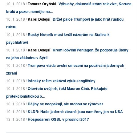
10. 1. 2018 /
Tomasz Oryński
Výbuchy, dokonalá státní televize, Koruna
králů a pozor, nemějte na...
10. 1. 2018 /
Karel Dolejší
Držet palce Trumpovi je jako hrát ruskou
ruletu
10. 1. 2018 /
Ruský historik musí kvůli názorům na Stalina k
psychiatrovi
10. 1. 2018 /
Karel Dolejší
Kreml obvinil Pentagon, že podporuje útoky
na jeho základnu v Sýrii
10. 1. 2018 /
Trumpova vláda uvolní omezení na používání jaderných
zbraní
10. 1. 2018 /
Íránský režim zakázal výuku angličtiny
10. 1. 2018 /
Otevřete svůj trh, řekl Macron Číně. Riskujete
protekcionistickou o...
10. 1. 2018 /
Dějiny se neopakují, ale mohou se rýmovat
10. 1. 2018 /
KLDR: Naše jaderné zbraně jsou namířeny jen na USA
13. 1. 2018 /
Hospodaření OSBL v prosinci 2017