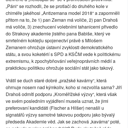
„Páni“ se rozhodli, že se protlačí do druhého kole v
chiméře jakéhosi „Antizemana model 2018“ a zapomněli
přitom na to, že 1) pan Zeman má voliče, 2) pan Drahoš
má voliče, 3) znechucení volebními tahanicemi přivedlo
do Strakovy akademie jistého pana Babiše, který ve
smrtelném koktejlu spojenectví právě s Milošem
Zemanem ohrožuje ústavní zvyklosti demokratického
státu, a svou koketérií s SPD a KSČM vede k politickému
extremismu, k zpochybňování veřejnoprávních médií a
praktickou politikou ohrožuje sociální stát jako takový.
Vrátil se duch staré dobré „pražské kavárny“, která
ohrnuje nosem nad kýmkoliv, koho si nezvolila sama? Jiří
Drahoš odmítl podporu „Kroměřížské výzvy“, která však
ve svém posledním vyjádření musela uznat, že jimi
preferovaní kandidáti (Fischer a Hilšer) nenašli u
signatářů výzvy samotné takovou podporu jako bývalý
předseda Akademie věd. Jak se zachová „kavárna“ poté,