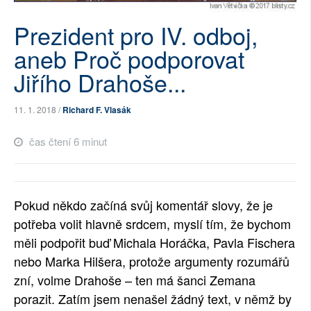
SOCIÁLNÍ SÍTĚ
Prezident pro IV. odboj,
aneb Proč podporovat
RUBRIKY
Jiřího Drahoše...
PLNÁ VERZE STRÁNEK
11. 1. 2018 /
Richard F. Vlasák
čas čtení 6 minut
Pokud někdo začíná svůj komentář slovy, že je
potřeba volit hlavně srdcem, myslí tím, že bychom
měli podpořit buď Michala Horáčka, Pavla Fischera
nebo Marka Hilšera, protože argumenty rozumářů
zní, volme Drahoše – ten má šanci Zemana
porazit. Zatím jsem nenašel žádný text, v němž by