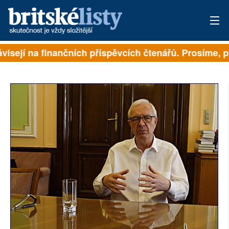
isejí na finančních příspěvcích čtenářů. Prosíme, při
PŘIHLÁSIT
AKTUÁLNÍ VYDÁNÍ
ARCHIV
ROZHOVORY
TÉMATA
NEJČTENĚJŠÍ ZA 7 DNÍ
AUTOŘI
PŘÍSPĚVKY NA PROVOZ