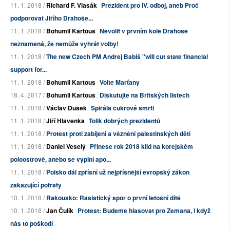
11. 1. 2018 /
Richard F. Vlasák
Prezident pro IV. odboj, aneb Proč
podporovat Jiřího Drahoše...
11. 1. 2018 /
Bohumil Kartous
Nevolit v prvním kole Drahoše
neznamená, že nemůže vyhrát volby!
11. 1. 2018 /
The new Czech PM Andrej Babiš "will cut state financial
support for...
11. 1. 2018 /
Bohumil Kartous
Volte Marťany
18. 4. 2017 /
Bohumil Kartous
Diskutujte na Britských listech
11. 1. 2018 /
Václav Dušek
Spirála cukrové smrti
11. 1. 2018 /
Jiří Hlavenka
Tolik dobrých prezidentů
11. 1. 2018 /
Protest proti zabíjení a věznění palestinských dětí
11. 1. 2018 /
Daniel Veselý
Přinese rok 2018 klid na korejském
poloostrově, anebo se vyplní apo...
11. 1. 2018 /
Polsko dál zpřísní už nejpřísnější evropský zákon
zakazující potraty
10. 1. 2018 /
Rakousko: Rasistický spor o první letošní dítě
10. 1. 2018 /
Jan Čulík
Protest: Budeme hlasovat pro Zemana, i když
nás to poškodí