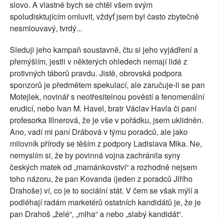
slovo. A vlastně bych se chtěl všem svým
spoludisktujícím omluvit, vždyť jsem byl často zbytečně
nesmlouvavý, tvrdý...
Sleduji jeho kampaň soustavně, čtu si jeho vyjádření a
přemýšlím, jestli v některých ohledech nemají lidé z
protivných táborů pravdu. Jistě, obrovská podpora
sponzorů je předmětem spekulací, ale zaručuje-li se pan
Motejlek, novinář s neotřesitelnou pověstí a fenomenální
erudicí, nebo Ivan M. Havel, bratr Václav Havla či paní
profesorka Illnerová, že je vše v pořádku, jsem uklidněn.
Ano, vadí mi paní Drábová v týmu poradců, ale jako
milovník přírody se těším z podpory Ladislava Mika. Ne,
nemyslím si, že by povinná vojna zachránila syny
českých matek od „mamánkovství“ a rozhodně nejsem
toho názoru, že pan Kovanda (jeden z poradců Jiřího
Drahoše) ví, co je to sociální stát. V čem se však mýlí a
podléhají radám marketérů ostatních kandidátů je, že je
pan Drahoš „želé“, „mlha“ a nebo „slabý kandidát“.