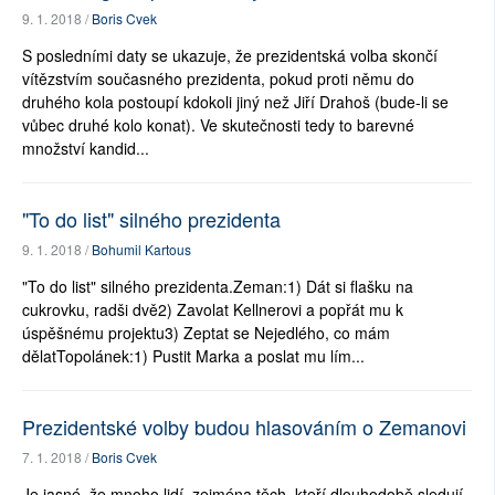
9. 1. 2018 /
Boris Cvek
S posledními daty se ukazuje, že prezidentská volba skončí
vítězstvím současného prezidenta, pokud proti němu do
druhého kola postoupí kdokoli jiný než Jiří Drahoš (bude-li se
vůbec druhé kolo konat). Ve skutečnosti tedy to barevné
množství kandid...
"To do list" silného prezidenta
9. 1. 2018 /
Bohumil Kartous
"To do list" silného prezidenta.Zeman:1) Dát si flašku na
cukrovku, radši dvě2) Zavolat Kellnerovi a popřát mu k
úspěšnému projektu3) Zeptat se Nejedlého, co mám
dělatTopolánek:1) Pustit Marka a poslat mu lím...
Prezidentské volby budou hlasováním o Zemanovi
7. 1. 2018 /
Boris Cvek
Je jasné, že mnoho lidí, zejména těch, kteří dlouhodobě sledují