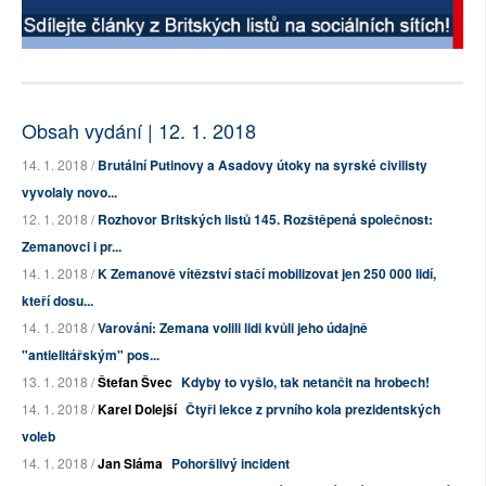
Obsah vydání | 12. 1. 2018
14. 1. 2018 /
Brutální Putinovy a Asadovy útoky na syrské civilisty
vyvolaly novo...
12. 1. 2018 /
Rozhovor Britských listů 145. Rozštěpená společnost:
Zemanovci i pr...
14. 1. 2018 /
K Zemanově vítězství stačí mobilizovat jen 250 000 lidí,
kteří dosu...
14. 1. 2018 /
Varování: Zemana volili lidi kvůli jeho údajně
"antielitářským" pos...
13. 1. 2018 /
Štefan Švec
Kdyby to vyšlo, tak netančit na hrobech!
14. 1. 2018 /
Karel Dolejší
Čtyři lekce z prvního kola prezidentských
voleb
14. 1. 2018 /
Jan Sláma
Pohoršlivý incident