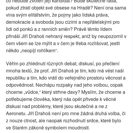
co nebude zvolen její kandidát? Bude skutečně ráda,
pokud ztratí objekt své obsese na Hradě? Není ona sama
vina svým elitářstvím, že pojmy jako lidská práva,
demokracie a svoboda jsou cizími a nepřátelskými pro
lidi od ponků a z ranních směn? Právě těmto lidem
přináší Jiří Drahoš nehraný respekt, aniž by neupozornil v
čem všem se lze mýlit a v čem je třeba rozlišovat, jestli
někdo „neopíjí rohlíkem“.
Věřím po zhlédnutí různých debat, diskusí, po přečtení
mnoha textů, že prof. Jiří Drahoš je tím, kdo má vést naši
republiku a tím, kdo vrátí do veřejného prostoru věcnost a
odpovědnost. Nechápu rozpaky nad jeho volbou, copak
chceme „vůdce,“ který strhne davy? Myslím, že chceme a
potřebujeme člověka, který nás opět přivede k věcné
diskusi nad problémy, které jsou skutečné a ne z
Aeronetu. Jiří Drahoš není pro mne žádná druhá volba, či
z nouze ctnost, ale naopak rozhodnutí srdce, které bylo
ve Starém zákoně symbolem moudrosti.