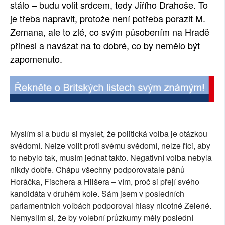
stálo – budu volit srdcem, tedy Jiřího Drahoše. To
je třeba napravit, protože není potřeba porazit M.
Zemana, ale to zlé, co svým působením na Hradě
přinesl a navázat na to dobré, co by nemělo být
zapomenuto.
Myslím si a budu si myslet, že politická volba je otázkou
svědomí. Nelze volit proti svému svědomí, nelze říci, aby
to nebylo tak, musím jednat takto. Negativní volba nebyla
nikdy dobře. Chápu všechny podporovatale pánů
Horáčka, Fischera a Hilšera – vím, proč si přejí svého
kandidáta v druhém kole. Sám jsem v posledních
parlamentních volbách podporoval hlasy nicotné Zelené.
Nemyslím si, že by volební průzkumy měly poslední