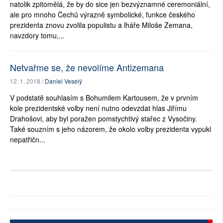
natolik zpitomělá, že by do sice jen bezvýznamné ceremoniální,
ale pro mnoho Čechů výrazně symbolické, funkce českého
prezidenta znovu zvolila populistu a lháře Miloše Zemana,
navzdory tomu,...
Netvařme se, že nevolíme Antizemana
12. 1. 2018 /
Daniel Veselý
V podstatě souhlasím s Bohumilem Kartousem, že v prvním
kole prezidentské volby není nutno odevzdat hlas Jiřímu
Drahošovi, aby byl poražen pomstychtivý stařec z Vysočiny.
Také souzním s jeho názorem, že okolo volby prezidenta vypukl
nepatřičn...