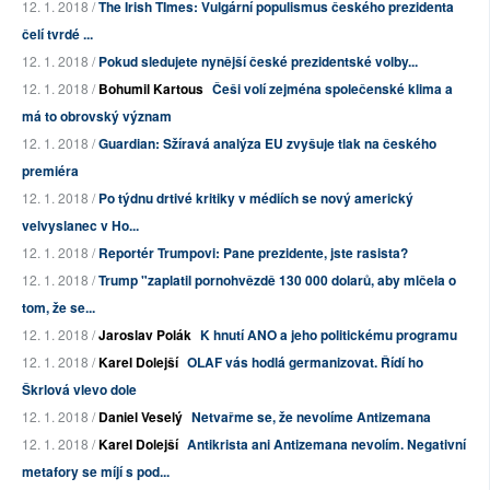
12. 1. 2018 /
The Irish TImes: Vulgární populismus českého prezidenta
čelí tvrdé ...
12. 1. 2018 /
Pokud sledujete nynější české prezidentské volby...
12. 1. 2018 /
Bohumil Kartous
Češi volí zejména společenské klima a
má to obrovský význam
12. 1. 2018 /
Guardian: Sžíravá analýza EU zvyšuje tlak na českého
premiéra
12. 1. 2018 /
Po týdnu drtivé kritiky v médiích se nový americký
velvyslanec v Ho...
12. 1. 2018 /
Reportér Trumpovi: Pane prezidente, jste rasista?
12. 1. 2018 /
Trump "zaplatil pornohvězdě 130 000 dolarů, aby mlčela o
tom, že se...
12. 1. 2018 /
Jaroslav Polák
K hnutí ANO a jeho politickému programu
12. 1. 2018 /
Karel Dolejší
OLAF vás hodlá germanizovat. Řídí ho
Škrlová vlevo dole
12. 1. 2018 /
Daniel Veselý
Netvařme se, že nevolíme Antizemana
12. 1. 2018 /
Karel Dolejší
Antikrista ani Antizemana nevolím. Negativní
metafory se míjí s pod...