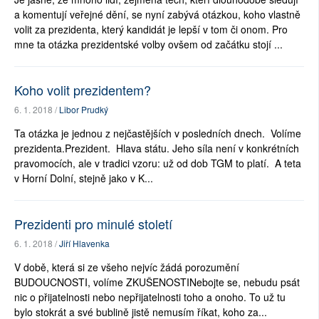
a komentují veřejné dění, se nyní zabývá otázkou, koho vlastně
volit za prezidenta, který kandidát je lepší v tom či onom. Pro
mne ta otázka prezidentské volby ovšem od začátku stojí ...
Koho volit prezidentem?
6. 1. 2018 /
Libor Prudký
Ta otázka je jednou z nejčastějších v posledních dnech. Volíme
prezidenta.Prezident. Hlava státu. Jeho síla není v konkrétních
pravomocích, ale v tradici vzoru: už od dob TGM to platí. A teta
v Horní Dolní, stejně jako v K...
Prezidenti pro minulé století
6. 1. 2018 /
Jiří Hlavenka
V době, která si ze všeho nejvíc žádá porozumění
BUDOUCNOSTI, volíme ZKUŠENOSTINebojte se, nebudu psát
nic o přijatelnosti nebo nepřijatelnosti toho a onoho. To už tu
bylo stokrát a své bublině jistě nemusím říkat, koho za...