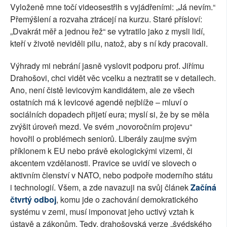
Vyloženě mne točí videosestřih s vyjádřeními: „Já nevím.“
Přemýšlení a rozvaha ztrácejí na kurzu. Staré přísloví:
„Dvakrát měř a jednou řež“ se vytratilo jako z mysli lidí,
kteří v životě neviděli pilu, natož, aby s ní kdy pracovali.
Výhrady mi nebrání jasně vyslovit podporu prof. Jiřímu
Drahošovi, chci vidět věc vcelku a neztratit se v detailech.
Ano, není čistě levicovým kandidátem, ale ze všech
ostatních má k levicové agendě nejblíže – mluví o
sociálních dopadech přijetí eura; myslí si, že by se měla
zvýšit úroveň mezd. Ve svém „novoročním projevu“
hovořil o problémech seniorů. Liberály zaujme svým
příklonem k EU nebo právě ekologickými vizemi, či
akcentem vzdělanosti. Pravice se uvidí ve slovech o
aktivním členství v NATO, nebo podpoře moderního státu
i technologií. Všem, a zde navazuji na svůj článek
Začíná
čtvrtý odboj
, komu jde o zachování demokratického
systému v zemi, musí imponovat jeho uctivý vztah k
ústavě a zákonům. Tedy, drahošovská verze „švédského