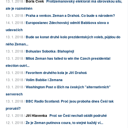
13. 1. 2018 /
Boris Cvek
Protizemanovský elektorát má obrovskou sílu,
ale je rozmělněn
13. 1. 2018 /
Praha a venkov. Zeman a Drahoš. Co bude s národem?
14. 1. 2018 /
Europoslanec Zdechovský odmítl Babišova slova o
udavačích
13. 1. 2018 /
Bude se konat druhé kolo prezidentských voleb, půjdou do
něho Zeman...
13. 1. 2018 /
Bohuslav Sobotka: Blahopřeji
13. 1. 2018 /
Miloš Zeman has failed to win the Czech presidential
election outri...
13. 1. 2018 /
Favoritem druhého kola je Jiří Drahoš
13. 1. 2018 /
Volím Babiše i Zemana
13. 1. 2018 /
Washington Post o lžích na českých "alternativních"
serverech
13. 1. 2018 /
BBC Radio Scotland: Proč jsou proboha dnes Češi tak
proruští?
12. 1. 2018 /
Jiří Hlavenka
Proč se Češi nechali ošidit podruhé
12. 1. 2018 /
Že je Zeman putinova coura, to stejně každý ví...