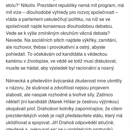
stolu?“ Nikoliv. Prezident republiky nemá mít program, má
mít vize – dlouhodobé výhledy pro rozvoj společnosti –
vláda a parlament uskutečňují politiku, na níž se ve
společnosti najde konsensus dlouhodobou debatou.
Vede se k výše zmíněným okruhům věcná debata?
Nevede. Na sociálních sítích najdete výkřiky, zamítání,
ale rozhovor, třebas i provokativní a ostrý, abyste
pohledali. To očekávám od kandidáta s vědeckou
kariérou v životopise, ve vědě se totiž musí diskutovat,
musíte se hádat, aby výsledek byl racionální a nosný.
Německá a především švýcarská zkušenost mne utvrdily
v názoru, že slušnost a zdvořilost nejsou projevem
slabosti, ale naopak rozhodné a tvořivé síly. Zatímco
někteří jiní kandidáti (Marek Hilšer je čestnou výjimkou)
okopávali prof. Drahošovi kotníky zapomínajíce, že cílem
prezidentských voleb je najít představitele státu, který má
uklidňovat a spojovat. Jiří Drahoš odpověděl stručně,
otevřeně a „nekoupal se“ se v prohřešcích protivníků.