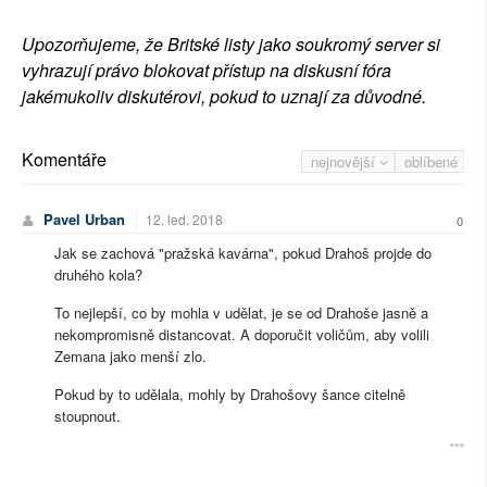
Upozorňujeme, že Britské listy jako soukromý server si
vyhrazují právo blokovat přístup na diskusní fóra
jakémukoliv diskutérovi, pokud to uznají za důvodné.
Komentáře
nejnovější
oblíbené
Pavel Urban
12. led. 2018
0
Jak se zachová "pražská kavárna", pokud Drahoš projde do
druhého kola?
To nejlepší, co by mohla v udělat, je se od Drahoše jasně a
nekompromisně distancovat. A doporučit voličům, aby volili
Zemana jako menší zlo.
Pokud by to udělala, mohly by Drahošovy šance citelně
stoupnout.