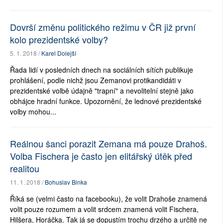
Dovrší změnu politického režimu v ČR již první
kolo prezidentské volby?
5. 1. 2018 /
Karel Dolejší
Řada lidí v posledních dnech na sociálních sítích publikuje
prohlášení, podle nichž jsou Zemanovi protikandidáti v
prezidentské volbě údajně "trapní" a nevolitelní stejně jako
obhájce hradní funkce. Upozornění, že lednové prezidentské
volby mohou...
Reálnou šanci porazit Zemana má pouze Drahoš.
Volba Fischera je často jen elitářský útěk před
realitou
11. 1. 2018 /
Bohuslav Binka
Říká se (velmi často na facebooku), že volit Drahoše znamená
volit pouze rozumem a volit srdcem znamená volit Fischera,
Hilšera, Horáčka. Tak já se dopustím trochu drzého a určitě ne